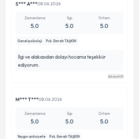
başarılarının devamını dilerim.
S*** A***
08.06.2026
Zamanlama
İlgi
Ortam
5.0
5.0
5.0
Genel psikoloji
Psk. Emrah TAŞKIN
İlgi ve alakasıdan dolayı hocama teşekkür
ediyorum.
Şikayet Et
M*** T***
08.06.2026
Zamanlama
İlgi
Ortam
5.0
5.0
5.0
Yaygın anksiyete
Psk. Emrah TAŞKIN