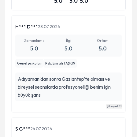
5.0
5.0
5.0
H*** D***
28.07.2026
Zamanlama
İlgi
Ortam
5.0
5.0
5.0
Genel psikoloji
Psk. Emrah TAŞKIN
Adıyaman’dan sonra Gaziantep’te olması ve
bireysel seanslarda profesyonelliği benim için
büyük şans
Şikayet Et
S G***
24.07.2026