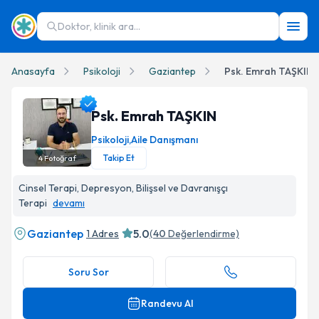
Doktor, klinik ara...
Anasayfa
Psikoloji
Gaziantep
Psk. Emrah TAŞKIN
Psk. Emrah TAŞKIN
Psikoloji
,
Aile Danışmanı
Takip Et
4
Fotoğraf
Psk. Emrah TAŞKIN Profil Fotoğrafı
Cinsel Terapi, Depresyon, Bilişsel ve Davranışçı
Terapi
devamı
Gaziantep
5.0
1 Adres
(
40
Değerlendirme)
Soru Sor
Randevu Al