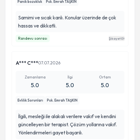
Panik bozukluk
Psk. Emrah TAŞKIN
Samimi ve sıcak kanlı. Konular üzerinde de çok
hassas ve dikkatli.
Randevu sonrası
Şikayet Et
A*** C***
07.07.2026
Zamanlama
İlgi
Ortam
5.0
5.0
5.0
Evlilik Sorunları
Psk. Emrah TAŞKIN
İlgili, mesleği ile alakalı verilere vakıf ve kendini
güncelleyen bir terapist. Çözüm yollarına vakıf.
Yönlendirmeleri gayet başarılı.