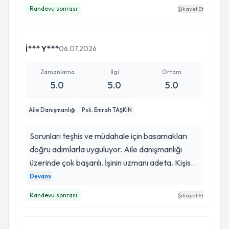
Randevu sonrası
Şikayet Et
İ*** Y***
06.07.2026
Zamanlama
İlgi
Ortam
5.0
5.0
5.0
Aile Danışmanlığı
Psk. Emrah TAŞKIN
Sorunları teşhis ve müdahale için basamakları
doğru adımlarla uyguluyor. Aile danışmanlığı
üzerinde çok başarılı. İşinin uzmanı adeta. Kişisel
özellikleri ve kişiler arası sorunu üzerinde kalıcı
Devamı
çözüm üretiyor. Eşlerin kendi hatalarini görerek
Randevu sonrası
Şikayet Et
duzeltmesine yardimci oluyor. Alanında uzman
bir psikolog Emrah Taşkın. Tebrik eder