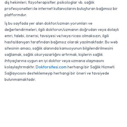
diş hekimleri, fizyoterapistler, psikologlar vb. sağlık
profesyonelleri ile internet kullanıcılarını buluşturan bağımsız bir
platformdur.
İş bu sayfada yer alan doktor/uzman yorumları ve
değerlendirmeleri, ilgili doktorun/uzmanın doğrudan veya dolaylı
emri, talebi, önerisi, tavsiyesi ve/veya ricası olmaksızın, ilgili
hasta/danışan tarafından bağımsız olarak yazılmaktadır. Bu web
sitesinin amacı, sağlık alanında kamuoyunun bilgilendirilmesini
sağlamak, sağlık okuryazarlığını artırmak, kişilerin sağlık
ihtiyaçlarına uygun en iyi doktor veya uzmana ulaşmasını
kolaylaştırmaktır.
Doktorsitesi.com
herhangi bir Sağlık Hizmeti
Sağlayıcısını desteklemeyip herhangi bir öneri ve tavsiyede
bulunmamaktadır.
© 2007 - 2026 Doktorsitesi.com. Tüm Hakları Saklıdır.
0 (850) 474 42 92
Randevu