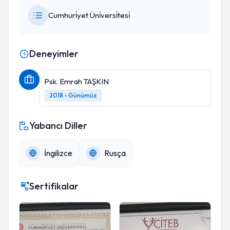
Cumhuri̇yet Üni̇versi̇tesi̇
Deneyimler
Psk. Emrah TAŞKIN
2018 - Günümüz
Yabancı Diller
İngilizce
Rusça
Sertifikalar