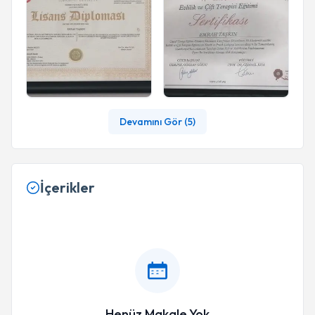
Devamını Gör (
5
)
İçerikler
Henüz Makale Yok