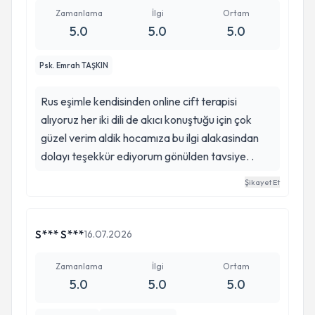
Zamanlama
İlgi
Ortam
5.0
5.0
5.0
Psk. Emrah TAŞKIN
Rus eşimle kendisinden online cift terapisi
alıyoruz her iki dili de akıcı konuştuğu için çok
güzel verim aldik hocamıza bu ilgi alakasindan
dolayı teşekkür ediyorum gönülden tavsiye. .
Şikayet Et
S*** S***
16.07.2026
Zamanlama
İlgi
Ortam
5.0
5.0
5.0