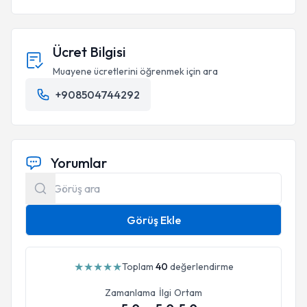
Ücret Bilgisi
Muayene ücretlerini öğrenmek için ara
+908504744292
Yorumlar
Görüş Ekle
★
★
★
★
★
Toplam
40
değerlendirme
Zamanlama
İlgi
Ortam