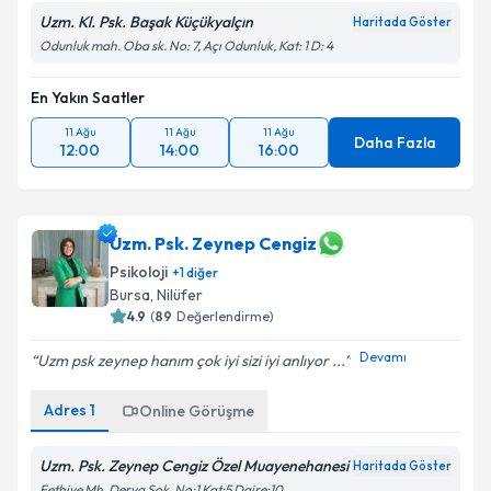
Uzm. Kl. Psk. Başak Küçükyalçın
Haritada Göster
Odunluk mah. Oba sk. No: 7, Açı Odunluk, Kat: 1 D: 4
En Yakın Saatler
11 Ağu
11 Ağu
11 Ağu
Daha Fazla
12:00
14:00
16:00
Uzm. Psk. Zeynep Cengiz
Psikoloji
+
1
diğer
Bursa
, Nilüfer
4.9
(
89
Değerlendirme)
Devamı
Uzm psk zeynep hanım çok iyi sizi iyi anlıyor ...
Adres
1
Online Görüşme
Uzm. Psk. Zeynep Cengiz Özel Muayenehanesi
Haritada Göster
Fethiye Mh. Derya Sok. No:1 Kat:5 Daire:10