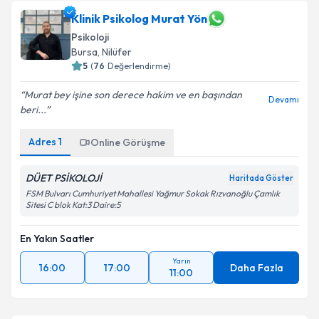
Klinik Psikolog Murat Yön
Psikoloji
Bursa
, Nilüfer
5
(
76
Değerlendirme)
Murat bey işine son derece hakim ve en başından
Devamı
beri...
Adres
1
Online Görüşme
DÜET PSİKOLOJİ
Haritada Göster
FSM Bulvarı Cumhuriyet Mahallesi Yağmur Sokak Rızvanoğlu Çamlık
Sitesi C blok Kat:3 Daire:5
En Yakın Saatler
Yarın
16:00
17:00
Daha Fazla
11:00