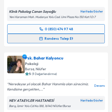
Klinik Psikolog Canan Sayıoğlu
Haritada Göster
Yeni Karaman Mah. Mudanya Yolu Cad. Umi Plaza No:150 Kat:1 D:7
0 (850) 474 97 48
Randevu Takvimi Talebi
Randevu Talep Et
Klinik Psikolog Canan Sayıoğlu
için randevu takvimi
talebi oluşturun. Size bu uzmandan randevu almanız
Psk. Bahar Kalyoncu
için bir takvim hazırlandığında e-posta ile
bilgilendireceğiz.
Psikoloji
Bursa
, Nilüfer
E-posta Adresiniz
5
(
1
Değerlendirme)
Neredeyse yıl olacak Bahar Hanımla olan sürecimiz.
Devamı
Kendisine gerçekten,...
Kişisel verilerimin işlenmesine ilişkin
Aydınlatma
NEV ATAEVLER HASTANESİ
Haritada Göster
Metni
'ni okudum ve kişisel verilerimin belirtilen
Barış, İzmir Yolu Cd No:188, 16140 Ni̇lüfer/Bursa
kapsamda işlenmesini kabul ediyorum.