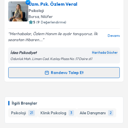
Psk. Öznur Yeşilbaş
için randevu takvimi talebi
Uzm. Psk. Özlem Veral
oluşturun. Size bu uzmandan randevu almanız için bir
Psikoloji
takvim hazırlandığında e-posta ile bilgilendireceğiz.
Bursa
, Nilüfer
5
(
9
Değerlendirme)
E-posta Adresiniz
Merhabalar, Özlem Hanım ile aydır tanışıyoruz. İlk
Devamı
seanstan itibaren...
İdea Psikodiyet
Haritada Göster
Kişisel verilerimin işlenmesine ilişkin
Aydınlatma
Odunluk Mah. Liman Cad. Kızılay Plaza No :17 Daire :61
Metni
'ni okudum ve kişisel verilerimin belirtilen
kapsamda işlenmesini kabul ediyorum.
Randevu Talep Et
Randevu Takvimi Talebi
Takvim Talebini Gönder
Uzm. Psk. Özlem Veral
için randevu takvimi talebi
oluşturun. Size bu uzmandan randevu almanız için bir
İlgili Branşlar
takvim hazırlandığında e-posta ile bilgilendireceğiz.
Psikoloji
Klinik Psikolog
Aile Danışmanı
21
3
2
E-posta Adresiniz