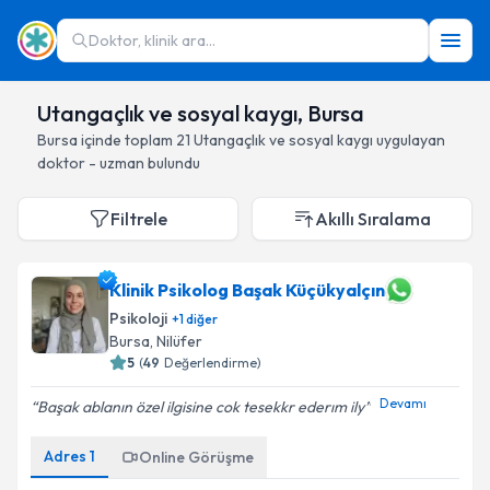
Doktor, klinik ara...
Utangaçlık ve sosyal kaygı, Bursa
Bursa
içinde toplam
21
Utangaçlık ve sosyal kaygı
uygulayan
doktor - uzman bulundu
Filtrele
Akıllı Sıralama
Klinik Psikolog Başak Küçükyalçın
Psikoloji
+
1
diğer
Bursa
, Nilüfer
5
(
49
Değerlendirme)
Devamı
Başak ablanın özel ilgisine cok tesekkr ederım ily
Adres
1
Online Görüşme