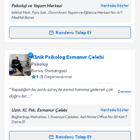
Psikoloji ve Yaşam Merkezi
Haritada Göster
İstiklal Mah. Pars Sok . Downtown Yaşam ve Eğlence Merkezi No :4/1
Medital Bursa
Kişisel verilerimin işlenmesine ilişkin
Aydınlatma
Randevu Talep Et
Metni
'ni okudum ve kişisel verilerimin belirtilen
Randevu Takvimi Talebi
kapsamda işlenmesini kabul ediyorum.
Psk. Sümeyye Karaca
için randevu takvimi talebi
Klinik Psikolog Esmanur Çelebi
Takvim Talebini Gönder
oluşturun. Size bu uzmandan randevu almanız için bir
Psikoloji
takvim hazırlandığında e-posta ile bilgilendireceğiz.
Bursa
, Osmangazi
5
(
5
Değerlendirme)
E-posta Adresiniz
Yaşadığım bu zorlu süreçte esma hanıma giderek çok
Devamı
doğru bir...
Uzm. Kl. Psk. Esmanur Çelebi
Haritada Göster
Kişisel verilerimin işlenmesine ilişkin
Aydınlatma
Bağlarbaşı Mahallesi, 1. İhsaniye Caddesi, Asil Home Office No:58 Kat:7
Metni
'ni okudum ve kişisel verilerimin belirtilen
Daire:31
kapsamda işlenmesini kabul ediyorum.
Randevu Talep Et