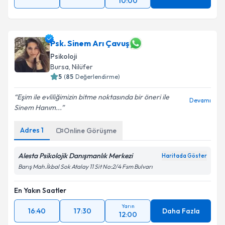
10:00
Psk. Sinem Arı Çavuş
Psikoloji
Bursa
, Nilüfer
5
(
85
Değerlendirme)
Eşim ile evliliğimizin bitme noktasında bir öneri ile
Devamı
Sinem Hanım...
Adres
1
Online Görüşme
Alesta Psikolojik Danışmanlık Merkezi
Haritada Göster
Barış Mah.İkbal Sok Atalay 11 Sit No:2/4 Fsm Bulvarı
En Yakın Saatler
Yarın
16:40
17:30
Daha Fazla
12:00