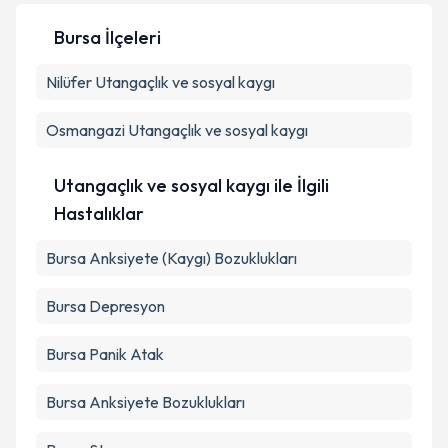
Bursa İlçeleri
Kişisel verilerimin işlenmesine ilişkin
Aydınlatma
Nilüfer
Utangaçlık ve sosyal kaygı
Metni
'ni okudum ve kişisel verilerimin belirtilen
kapsamda işlenmesini kabul ediyorum.
Osmangazi
Utangaçlık ve sosyal kaygı
Takvim Talebini Gönder
Utangaçlık ve sosyal kaygı ile İlgili
Hastalıklar
Bursa Anksiyete (Kaygı) Bozuklukları
Bursa Depresyon
Bursa Panik Atak
Bursa Anksiyete Bozuklukları