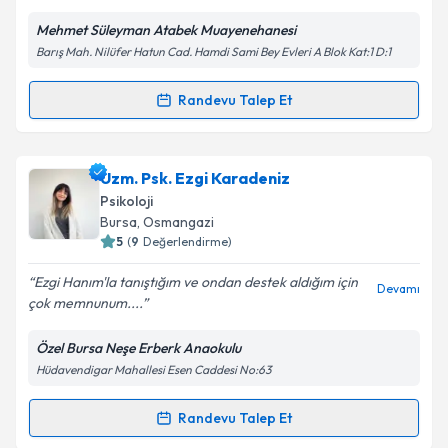
E-posta Adresiniz
Mehmet Süleyman Atabek Muayenehanesi
Barış Mah. Nilüfer Hatun Cad. Hamdi Sami Bey Evleri A Blok Kat:1 D:1
Randevu Talep Et
Randevu Takvimi Talebi
Kişisel verilerimin işlenmesine ilişkin
Aydınlatma
Metni
'ni okudum ve kişisel verilerimin belirtilen
kapsamda işlenmesini kabul ediyorum.
Psk. Tuğba Toprakeş
için randevu takvimi talebi
Uzm. Psk. Ezgi Karadeniz
oluşturun. Size bu uzmandan randevu almanız için bir
Psikoloji
takvim hazırlandığında e-posta ile bilgilendireceğiz.
Takvim Talebini Gönder
Bursa
, Osmangazi
5
(
9
Değerlendirme)
E-posta Adresiniz
Ezgi Hanım'la tanıştığım ve ondan destek aldığım için
Devamı
çok memnunum....
Özel Bursa Neşe Erberk Anaokulu
Kişisel verilerimin işlenmesine ilişkin
Aydınlatma
Hüdavendigar Mahallesi Esen Caddesi No:63
Metni
'ni okudum ve kişisel verilerimin belirtilen
kapsamda işlenmesini kabul ediyorum.
Randevu Talep Et
Randevu Takvimi Talebi