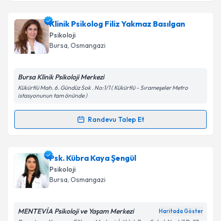
Takvim Talebini Gönder
Uzm. Psk. Ezgi Karadeniz
için randevu takvimi talebi
Klinik Psikolog Filiz Yakmaz Basılgan
oluşturun. Size bu uzmandan randevu almanız için bir
Psikoloji
takvim hazırlandığında e-posta ile bilgilendireceğiz.
Bursa
, Osmangazi
E-posta Adresiniz
Bursa Klinik Psikoloji Merkezi
Kükürtlü Mah. 6. Gündüz Sok . No:1/1 ( Kükürtlü - Sırameşeler Metro
istasyonunun tam önünde )
Kişisel verilerimin işlenmesine ilişkin
Aydınlatma
Randevu Talep Et
Metni
'ni okudum ve kişisel verilerimin belirtilen
Randevu Takvimi Talebi
kapsamda işlenmesini kabul ediyorum.
Klinik Psikolog Filiz Yakmaz Basılgan
için randevu
Psk. Kübra Kaya Şengül
Takvim Talebini Gönder
takvimi talebi oluşturun. Size bu uzmandan randevu
Psikoloji
almanız için bir takvim hazırlandığında e-posta ile
Bursa
, Osmangazi
bilgilendireceğiz.
E-posta Adresiniz
MENTEVİA Psikoloji ve Yaşam Merkezi
Haritada Göster