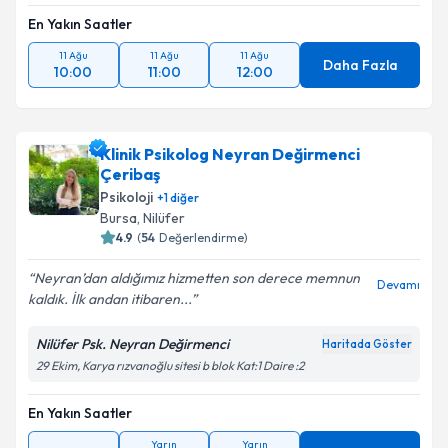
En Yakın Saatler
11 Ağu
11 Ağu
11 Ağu
Daha Fazla
10:00
11:00
12:00
Klinik Psikolog Neyran Değirmenci
Çeribaş
Psikoloji
+
1
diğer
Bursa
, Nilüfer
4.9
(
54
Değerlendirme)
Neyran’dan aldığımız hizmetten son derece memnun
Devamı
kaldık. İlk andan itibaren...
Nilüfer Psk. Neyran Değirmenci
Haritada Göster
29 Ekim, Karya rızvanoğlu sitesi b blok Kat:1 Daire :2
En Yakın Saatler
Yarın
Yarın