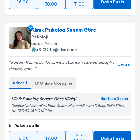
16:00
Daha Fazla
10:00
11:00
Klinik Psikolog Senem Görç
Psikoloji
Bursa
, Nilüfer
4.9
(
29
Değerlendirme)
Senem Hanım ile iletişim kurabilmek kolay ve anlaşılır,
Devamı
desteği çok...
Adres
1
Online Görüşme
Klinik Psikolog Senem Görç Kliniği
Haritada Göster
Cumhuriyet Mahallesi Fatih Sultan Mehmet Bulvarı D Blok, Selin Sitesi
No:75 D:10, 16140 Ni̇lüfer
En Yakın Saatler
Yarın
16:00
17:00
Daha Fazla