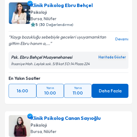
Klinik Psikolog Ebru Behçel
Psikoloji
Bursa
, Nilüfer
5
(
30
Değerlendirme)
Kaygı bozukluğu sebebiyle geceleri uyuyamamktan
Devamı
gittim Ebru hanım a,...
Psk. Ebru Behçel Muayenehanesi
Haritada Göster
İhsaniye Mah. Leylak sok. 5/B kat 3 D:14 Plaza 224
En Yakın Saatler
Yarın
Yarın
16:00
Daha Fazla
10:00
11:00
Klinik Psikolog Canan Sayıoğlu
Psikoloji
Bursa
, Nilüfer