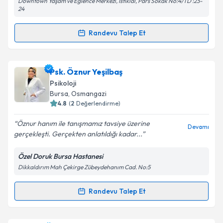
Downtown Yaşam ve Eğlence Merkezi, İstiklal, Pars Sokak No:4/1 D :23-
24
Randevu Talep Et
Kişisel verilerimin işlenmesine ilişkin
Aydınlatma
Randevu Takvimi Talebi
Metni
'ni okudum ve kişisel verilerimin belirtilen
kapsamda işlenmesini kabul ediyorum.
Psk. Kübra Kaya Şengül
için randevu takvimi talebi
Psk. Öznur Yeşilbaş
oluşturun. Size bu uzmandan randevu almanız için bir
Psikoloji
Takvim Talebini Gönder
takvim hazırlandığında e-posta ile bilgilendireceğiz.
Bursa
, Osmangazi
4.8
(
2
Değerlendirme)
E-posta Adresiniz
Öznur hanım ile tanışmamız tavsiye üzerine
Devamı
gerçekleşti. Gerçekten anlatıldığı kadar...
Özel Doruk Bursa Hastanesi
Kişisel verilerimin işlenmesine ilişkin
Aydınlatma
Dikkaldırım Mah Çekirge Zübeydehanım Cad. No:5
Metni
'ni okudum ve kişisel verilerimin belirtilen
kapsamda işlenmesini kabul ediyorum.
Randevu Talep Et
Randevu Takvimi Talebi
Takvim Talebini Gönder