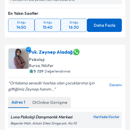
En Yakın Saatler
10 Ağu
10 Ağu
10 Ağu
Daha Fazla
14:50
15:40
16:30
Psk. Zeynep Aladağ
Psikoloji
Bursa
, Nilüfer
5
(
129
Değerlendirme)
Ortalama senedir hastası olan çocuklarımız için
Devamı
gittiğimiz Zeynep hanım...
Adres
1
Online Görüşme
Luna Psikoloji Danışmanlık Merkezi
Haritada Göster
Beşevler Mah. Arkan Sitesi Simge sok. No:10