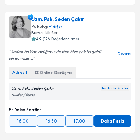
Uzm. Psk. Seden Çakır
Psikoloji
+
1
diğer
Bursa
, Nilüfer
4.9
(
126
Değerlendirme)
Seden hn’dan aldığımız destek bize çok iyi geldi
Devamı
sürecimize...
Adres
1
Online Görüşme
Uzm. Psk. Seden Çakır
Haritada Göster
Nilüfer / Bursa
En Yakın Saatler
16:00
16:30
17:00
Daha Fazla