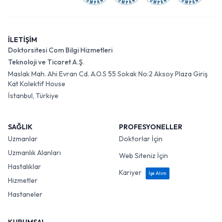
İLETİŞİM
Doktorsitesi Com Bilgi Hizmetleri
Teknoloji ve Ticaret A.Ş.
Maslak Mah. Ahi Evran Cd. A.O.S 55 Sokak No:2 Aksoy Plaza Giriş
Kat Kolektif House
İstanbul, Türkiye
SAĞLIK
PROFESYONELLER
Uzmanlar
Doktorlar İçin
Uzmanlık Alanları
Web Siteniz İçin
Hastalıklar
Kariyer
İşe Alım
Hizmetler
Hastaneler