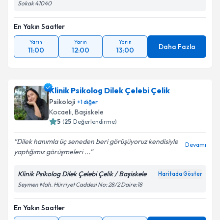
Sokak 41040
En Yakın Saatler
Yarın
Yarın
Yarın
Daha Fazla
11:00
12:00
13:00
Klinik Psikolog Dilek Çelebi Çelik
Psikoloji
+
1
diğer
Kocaeli
, Başiskele
5
(
25
Değerlendirme)
Dilek hanımla üç seneden beri görüşüyoruz kendisiyle
Devamı
yaptığımız görüşmeleri ...
Klinik Psikolog Dilek Çelebi Çelik / Başiskele
Haritada Göster
Seymen Mah. Hürriyet Caddesi No: 28/2 Daire:18
En Yakın Saatler