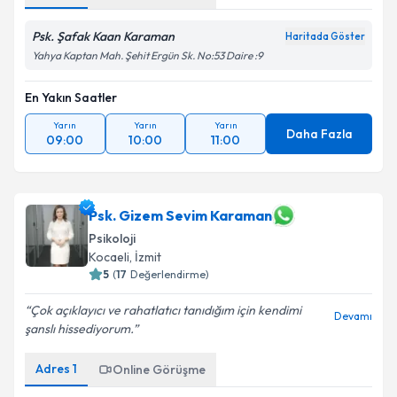
Psk. Şafak Kaan Karaman
Haritada Göster
Yahya Kaptan Mah. Şehit Ergün Sk. No:53 Daire :9
En Yakın Saatler
Yarın
Yarın
Yarın
Daha Fazla
09:00
10:00
11:00
Psk. Gizem Sevim Karaman
Psikoloji
Kocaeli
, İzmit
5
(
17
Değerlendirme)
Çok açıklayıcı ve rahatlatıcı tanıdığım için kendimi
Devamı
şanslı hissediyorum.
Adres
1
Online Görüşme