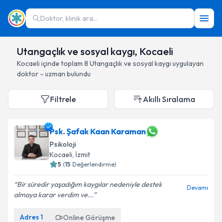
Doktor, klinik ara...
Utangaçlık ve sosyal kaygı, Kocaeli
Kocaeli
içinde toplam
8
Utangaçlık ve sosyal kaygı
uygulayan
doktor - uzman bulundu
Filtrele
Akıllı Sıralama
Psk. Şafak Kaan Karaman
Psikoloji
Kocaeli
, İzmit
5
(
15
Değerlendirme)
Bir süredir yaşadığım kaygılar nedeniyle destek
Devamı
almaya karar verdim ve...
Adres
1
Online Görüşme