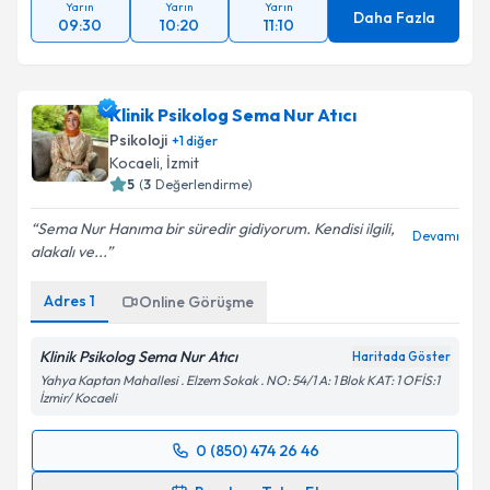
Yarın
Yarın
Yarın
Daha Fazla
09:30
10:20
11:10
Klinik Psikolog Sema Nur Atıcı
Psikoloji
+
1
diğer
Kocaeli
, İzmit
5
(
3
Değerlendirme)
Sema Nur Hanıma bir süredir gidiyorum. Kendisi ilgili,
Devamı
alakalı ve...
Adres
1
Online Görüşme
Klinik Psikolog Sema Nur Atıcı
Haritada Göster
Yahya Kaptan Mahallesi . Elzem Sokak . NO: 54/1 A: 1 Blok KAT: 1 OFİS:1
İzmir/ Kocaeli
0 (850) 474 26 46
Randevu Takvimi Talebi