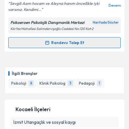
Sevgili Asım hocam ve Aleyna hanım öncellikle iyki
Devamı
varsınız. Kendimi...
Psikoeroen Psikolojik Danışmanlık Merkezi
Haritada Göster
Kişisel verilerimin işlenmesine ilişkin
Aydınlatma
Körfez Mahallesi Salimdervişoğlu Caddesi No:120 Kat:2
Metni
'ni okudum ve kişisel verilerimin belirtilen
kapsamda işlenmesini kabul ediyorum.
Randevu Talep Et
Randevu Takvimi Talebi
Takvim Talebini Gönder
Psk. Aleyna Eren
için randevu takvimi talebi
oluşturun. Size bu uzmandan randevu almanız için bir
İlgili Branşlar
takvim hazırlandığında e-posta ile bilgilendireceğiz.
Psikoloji
Klinik Psikolog
Pedagoji
8
3
1
E-posta Adresiniz
Kocaeli İlçeleri
Kişisel verilerimin işlenmesine ilişkin
Aydınlatma
İzmit
Utangaçlık ve sosyal kaygı
Metni
'ni okudum ve kişisel verilerimin belirtilen
kapsamda işlenmesini kabul ediyorum.