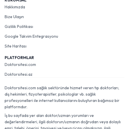
KURUMSAL
Hakkımızda
Bize Ulaşın
Gizlilik Politikası
Google Takvim Entegrasyonu
Site Haritası
PLATFORMLAR
Doktorsitesi.com
Doktorsitesi.az
Doktorsitesi.com sağlık sektöründe hizmet veren tıp doktorları,
diş hekimleri, fizyoterapistler, psikologlar vb. sağlık
profesyonelleri ile internet kullanıcılarını buluşturan bağımsız bir
platformdur.
İş bu sayfada yer alan doktor/uzman yorumları ve
değerlendirmeleri, ilgili doktorun/uzmanın doğrudan veya dolaylı
emri, talebi, önerisi, tavsiyesi ve/veya ricası olmaksızın, ilgili