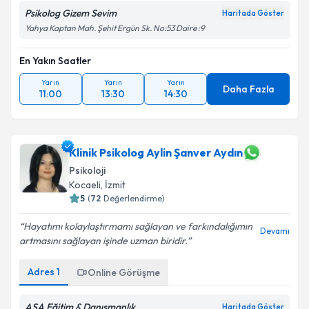
Psikolog Gizem Sevim
Haritada Göster
Yahya Kaptan Mah. Şehit Ergün Sk. No:53 Daire :9
En Yakın Saatler
Yarın
Yarın
Yarın
Daha Fazla
11:00
13:30
14:30
Klinik Psikolog Aylin Şanver Aydın
Psikoloji
Kocaeli
, İzmit
5
(
72
Değerlendirme)
Hayatımı kolaylaştırmamı sağlayan ve farkındalığımın
Devamı
artmasını sağlayan işinde uzman biridir.
Adres
1
Online Görüşme
AŞA Eğitim & Danışmanlık
Haritada Göster