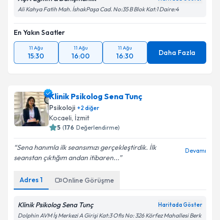
Ali Kahya Fatih Mah. İshakPaşa Cad. No:35 B Blok Kat:1 Daire:4
En Yakın Saatler
11 Ağu
11 Ağu
11 Ağu
Daha Fazla
15:30
16:00
16:30
Klinik Psikolog Sena Tunç
Psikoloji
+
2
diğer
Kocaeli
, İzmit
5
(
176
Değerlendirme)
Sena hanımla ilk seansımızı gerçekleştirdik. İlk
Devamı
seanstan çıktığım andan itibaren...
Adres
1
Online Görüşme
Klinik Psikolog Sena Tunç
Haritada Göster
Dolphin AVM İş Merkezi A Girişi Kat:3 Ofis No: 326 Körfez Mahallesi Berk