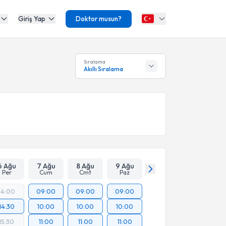
Giriş Yap
Doktor musun?
Sıralama
Akıllı Sıralama
6 Ağu
7 Ağu
8 Ağu
9 Ağu
Per
Cum
Cmt
Paz
14:00
09:00
09:00
09:00
14:30
10:00
10:00
10:00
15:30
11:00
11:00
11:00