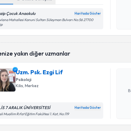
Kişisel
okudum
zip Çocuk Anaokulu
Haritada Göster
işlenm
lana Mahallesi Kanuni Sultan Süleyman Bulvarı No:56 27700
ip
Randevu T
enize yakın diğer uzmanlar
Uzm. Psk. 
uzmandan ra
Uzm. Psk. Ezgi Lif
posta ile bi
Psikoloji
E-posta Ad
Kilis
, Merkez
B
LİS 7 ARALIK ÜNİVERSİTESİ
Haritada Göster
Kişisel
isli Muallim Rıfat Eğitim Fakültesi 1. Kat, No:119
okudum
işlenm