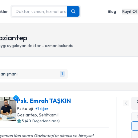
ikler
Blog
Kayıt Ol
Gaziantep
aygı
uygulayan doktor - uzman bulundu
Danışmanı
1
Psk. Emrah TAŞKIN
Psikoloji
+
1
diğer
Gaziantep
, Şehitkamil
5
(
40
Değerlendirme)
yaman’dan sonra Gaziantep’te olması ve bireysel