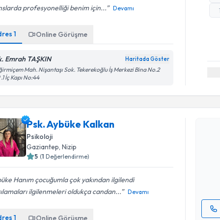
slarda profesyonelliği benim için...
Devamı
dres
1
Online Görüşme
k. Emrah TAŞKIN
Haritada Göster
irmiçem Mah. Nişantaşı Sok. Tekerekoğlu İş Merkezi Bina No.2
 .1 İç Kapı No:44
Randevu T
Psk. Aybüke Kalkan
Psk. Aybü
Psikoloji
bu uzmandan
Gaziantep
, Nizip
posta ile bi
5
(
1
Değerlendirme)
E-posta Ad
üke Hanım çocuğumla çok yakından ilgilendi
ılamaları ilgilenmeleri oldukça candan...
Devamı
dres
1
Online Görüşme