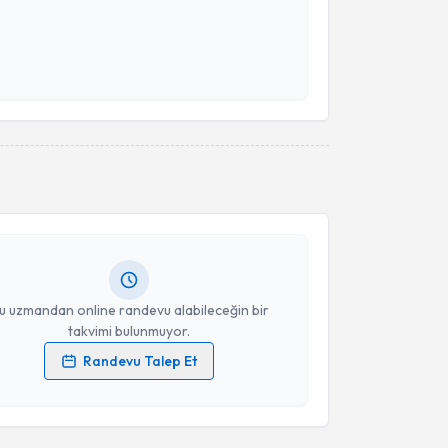
 verilerimin işlenmesine ilişkin
Aydınlatma Metni
'ni
 ve kişisel verilerimin belirtilen kapsamda
esini kabul ediyorum.
Takvim Talebini Gönder
akvimi Talebi
Ezgi Lif
için randevu takvimi talebi oluşturun. Size bu
ndevu almanız için bir takvim hazırlandığında e-
lgilendireceğiz.
resiniz
u uzmandan online randevu alabileceğin bir
takvimi bulunmuyor.
Randevu Talep Et
 verilerimin işlenmesine ilişkin
Aydınlatma Metni
'ni
 ve kişisel verilerimin belirtilen kapsamda
esini kabul ediyorum.