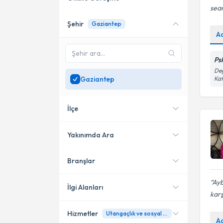
sean
Şehir
Gaziantep
Online danışmanlık sunan
A
uzmanları göster
Sadece
Gaziantep
Ps
bölgesinde uzman ara
Değ
Gaziantep
Kat
İlçe
Yakınımda Ara
Branşlar
Konumuma yakın uzmanları
Nizip
göster
Ayb
Şehitkamil
İlgi Alanları
karş
Hizmetler
Utangaçlık ve sosyal kaygı
Psikoloji
A