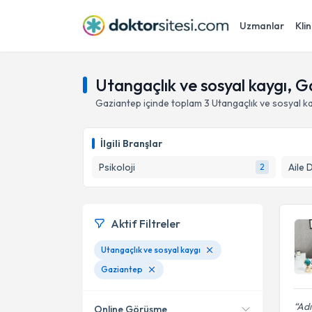
Uzmanlar
Klin
Utangaçlık ve sosyal kaygı, 
Gaziantep
içinde toplam
3
Utangaçlık ve sosyal k
İlgili Branşlar
Psikoloji
Aile 
2
Aktif Filtreler
Utangaçlık ve sosyal kaygı
Gaziantep
Adı
Online Görüşme