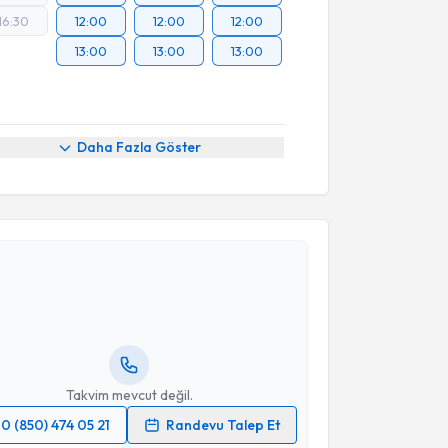
16:30
12:00
12:00
12:00
13:00
13:00
13:00
Daha Fazla Göster
akvimi Talebi
ke Kalkan
için randevu takvimi talebi oluşturun. Size
 randevu almanız için bir takvim hazırlandığında e-
lgilendireceğiz.
resiniz
Takvim mevcut değil.
0 (850) 474 05 21
Randevu Talep Et