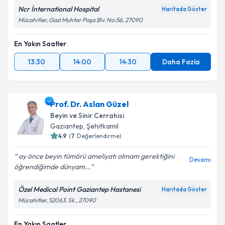
Ncr İnternational Hospital
Haritada Göster
Mücahitler, Gazi Muhtar Paşa Blv. No:56, 27090
En Yakın Saatler
13:30
14:00
14:30
Daha Fazla
Prof. Dr. Aslan Güzel
Beyin ve Sinir Cerrahisi
Gaziantep
, Şehitkamil
4.9
(
7
Değerlendirme)
ay önce beyin tümörü ameliyatı olmam gerektiğini
Devamı
öğrendiğimde dünyam...
Özel Medical Point Gaziantep Hastanesi
Haritada Göster
Mücahitler, 52063. Sk., 27090
En Yakın Saatler