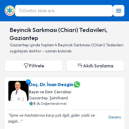
Doktor, klinik ara...
Beyincik Sarkması (Chiari) Tedavileri,
Gaziantep
Gaziantep
içinde toplam
4
Beyincik Sarkması (Chiari) Tedavileri
uygulayan doktor - uzman bulundu
Filtrele
Akıllı Sıralama
Doç. Dr. İnan Gezgin
Beyin ve Sinir Cerrahisi
Gaziantep
, Şehitkamil
5
(
4
Değerlendirme)
İşine ve hastalarına karşı çok ilgili, güler yüzlü ve
Devamı
bilgili...