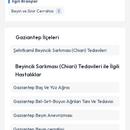
İlgili Branşlar
takvim hazırlandığında e-posta ile bilgilendireceğiz.
Beyin ve Sinir Cerrahisi
2
E-posta Adresiniz
Gaziantep İlçeleri
Kişisel verilerimin işlenmesine ilişkin
Aydınlatma
Şehitkamil
Metni
Beyincik Sarkması (Chiari) Tedavileri
'ni okudum ve kişisel verilerimin belirtilen
kapsamda işlenmesini kabul ediyorum.
Beyincik Sarkması (Chiari) Tedavileri ile İlgili
Takvim Talebini Gönder
Hastalıklar
Gaziantep Baş Ve Yüz Ağrısı
Gaziantep Bel-Sırt-Boyun Ağrıları Tanı Ve Tedavisi
Gaziantep Beyin Anevrizması
Gaziantep Beyin cerrahisi