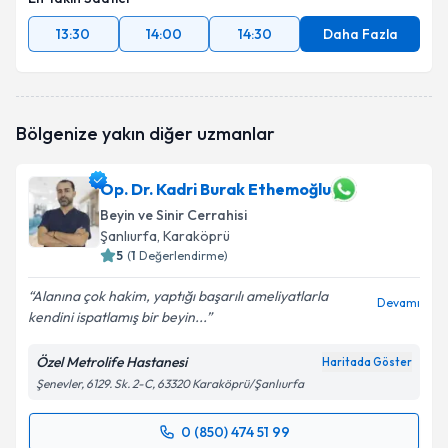
13:30
14:00
14:30
Daha Fazla
Bölgenize yakın diğer uzmanlar
Op. Dr. Kadri Burak Ethemoğlu
Beyin ve Sinir Cerrahisi
Şanlıurfa
, Karaköprü
5
(
1
Değerlendirme)
Alanına çok hakim, yaptığı başarılı ameliyatlarla
Devamı
kendini ispatlamış bir beyin...
Özel Metrolife Hastanesi
Haritada Göster
Şenevler, 6129. Sk. 2-C, 63320 Karaköprü/Şanlıurfa
0 (850) 474 51 99
Randevu Takvimi Talebi