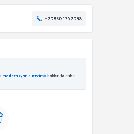
+908504749058
ce
moderasyon sürecimiz
hakkında daha