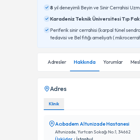
8
yıl deneyimli Beyin ve Sinir Cerrahisi Uzm
Karadeniz Teknik Üniversitesi Tıp Fak
Periferik sinir cerrahisi (karpal tünel sendr
tedavisi ve Bel fıtığı ameliyatı ( mikrocerr
Adresler
Hakkında
Yorumlar
Mesl
Adres
Klinik
Acıbadem Altunizade Hastanesi
Altunizade, Yurtcan Sokağı No:1, 34662
Üsküdar
İstanbul
/