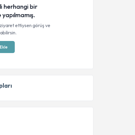
li herhangi bir
 yapılmamış.
ziyaret ettiysen görüş ve
bilirsin.
Ekle
ları