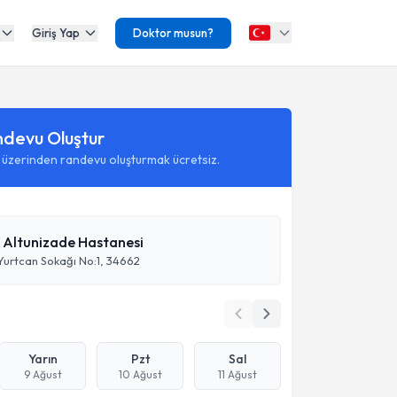
Giriş Yap
Doktor musun?
ndevu Oluştur
 üzerinden randevu oluşturmak ücretsiz.
Altunizade Hastanesi
Yurtcan Sokağı No:1, 34662
Yarın
Pzt
Sal
9 Ağust
10 Ağust
11 Ağust