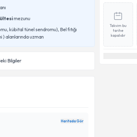
anı
ültesi
mezunu
Takvim bu
omu, kübital tünel sendromu), Bel fıtığı
tarihe
kapalıdır
ahi ) alanlarında uzman
eki Bilgiler
Haritada Gör