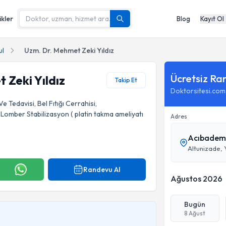
ikler
Blog
Kayıt Ol
ul
Uzm. Dr. Mehmet Zeki Yıldız
Ücretsiz Ra
 Zeki Yıldız
Takip Et
Doktorsitesi.com
e Tedavisi, Bel Fıtığı Cerrahisi,
 Lomber Stabilizasyon ( platin takma ameliyatı
Adres
Acıbadem 
Altunizade, 
Randevu Al
Ağustos 2026
Bugün
8 Ağust