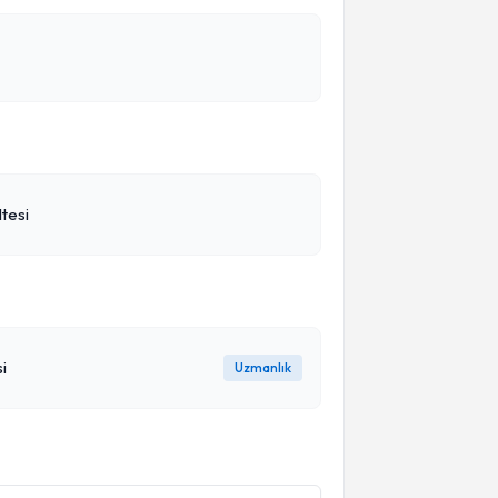
ltesi
i
Uzmanlık