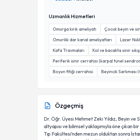
Uzmanlık Hizmetleri
Omurga kırık ameliyatı
Çocuk beyin ve sin
Omurilik dar kanal ameliyatları
Lazer Nük
Kafa Travmaları
Kol ve bacakta sinir sıkı
Periferik sinir cerrahisi (karpal tünel sendr
Boyun fitiği cerrahisi
Beyincik Sarkması (C
Özgeçmiş
Dr. Öğr. Üyesi Mehmet Zeki Yıldız, Beyin ve S
altyapısı ve bilimsel yaklaşımıyla öne çıkan bi
Tıp Fakültesi’nden mezun olduktan sonra İsta