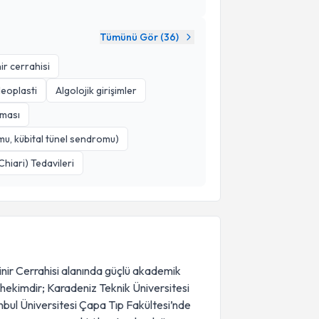
Tümünü Gör (
36
)
ir cerrahisi
leoplasti
Algolojik girişimler
şması
omu, kübital tünel sendromu)
hiari) Tedavileri
inir Cerrahisi alanında güçlü akademik
r hekimdir; Karadeniz Teknik Üniversitesi
nbul Üniversitesi Çapa Tıp Fakültesi’nde