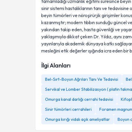
tamamladığı uzmanlık eğitimi süresince beyin
sinir sistemi hastalıklarının tanı ve tedavisine
beyin tümörleri ve nöroşirürjik girişimler kon
kazanmıştır; modern tıbbın sunduğu güncel ve 
yakından takip eden, hasta güvenliği ve yaşa
yaklaşımıyla dikkat çeken Dr. Yıldız, aynı zama
yayınlarıyla akademik dünyaya katkı sağlayan, 
mesleğini etik değerler ışığında icra eden bir b
İlgi Alanları
Bel-Sırt-Boyun Ağrıları Tanı Ve Tedavisi
Bel
Servikal ve Lomber Stabilizasyon ( platin takma 
Omurga kanal darlığı cerrahi tedavisi
Kifopl
Sinir tümörleri cerrahileri
Foramen magnum
Omurga kırığı vidalı açık ameliyatlar
Boyun o