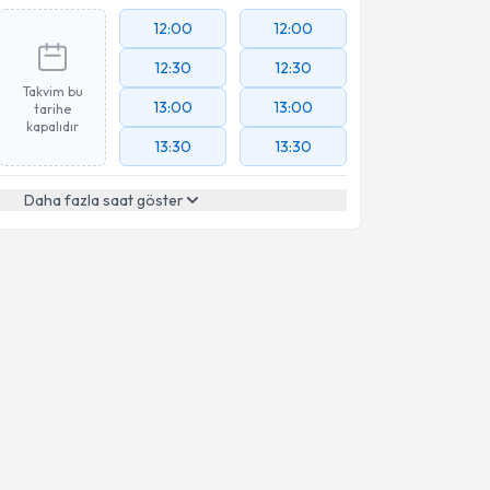
12:00
12:00
12:30
12:30
Takvim bu
13:00
13:00
tarihe
kapalıdır
13:30
13:30
Daha fazla saat göster