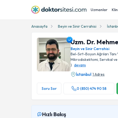
Uzmanlar
Klin
Anasayfa
Beyin ve Sinir Cerrahisi
İstanb
Uzm. Dr. Mehmet
Beyin ve Sinir Cerrahisi
Bel-Sırt-Boyun Ağrıları Tanı V
Mikrodiskektomi, Servikal ve
)
devamı
Uzm. Dr. Mehmet Zeki Yıldız Profil Fotoğrafı
İstanbul
1 Adres
Soru Sor
0 (850) 474 90 58
Hızlı Bakış