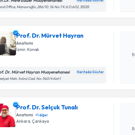
okudum
of.Dr. Mete Edizer Muayenehanesi
Haritada Göster
Randevu T
işlenm
nd Office, Mansuroğlu, 286/10. Sk No:7 K:6 D:602, 35535
Prof. Dr.
Size bu uzm
Prof. Dr. Mürvet Hayran
hazırlandığ
Anatomi
E-posta Ad
İzmir
,
Konak
B
of. Dr. Mürvet Hayran Muayenehanesi
Haritada Göster
Randevu T
Kişisel
elyalı Mah. İnönü Cad. No: 540/4 Kat:1
okudum
işlenm
Prof. Dr. 
Size bu uzm
Prof. Dr. Selçuk Tunalı
hazırlandığ
Anatomi
+
1
diğer
E-posta Ad
Ankara
,
Çankaya
B