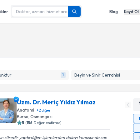
ikler
Blog
Kayıt Ol
unktur
Beyin ve Sinir Cerrahisi
1
Uzm. Dr. Meriç Yıldız Yılmaz
Anatomi
+
2
diğer
Bursa
,
Osmangazi
5
(
156
Değerlendirme)
n süredir yaptırdığım işlemlerden dolayı konusunda son