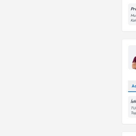
Pr
Mus
Kat
A
İst
TU
Top