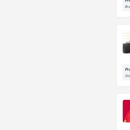
Pr
Bra
Pr
Güz