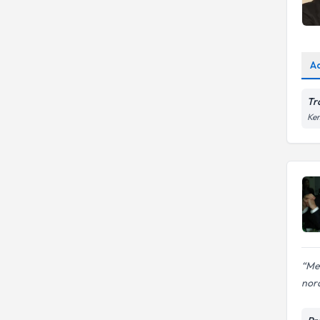
A
Tr
Kem
Met
nora