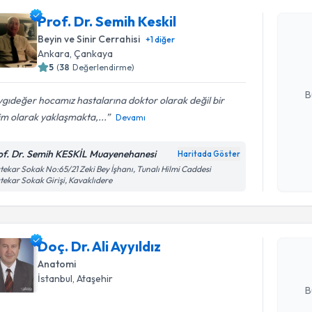
Prof. Dr. Semih Keskil
Prof. Dr. 
Size bu uzm
Beyin ve Sinir Cerrahisi
+
1
diğer
hazırlandığ
Ankara
,
Çankaya
5
(
38
Değerlendirme)
E-posta Ad
B
gıdeğer hocamız hastalarına doktor olarak değil bir
m olarak yaklaşmakta,...
Devamı
Kişisel
of. Dr. Semih KESKİL Muayenehanesi
Haritada Göster
okudum
Randevu T
tekar Sokak No:65/21 Zeki Bey İşhanı, Tunalı Hilmi Caddesi
işlenm
tekar Sokak Girişi, Kavaklıdere
Doç. Dr. Al
bu uzmandan
Doç. Dr. Ali Ayyıldız
posta ile bi
Anatomi
E-posta Ad
İstanbul
,
Ataşehir
B