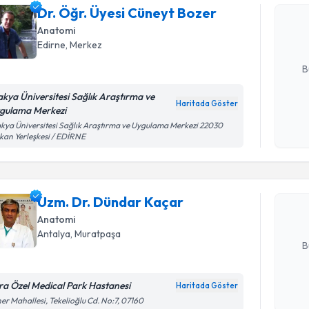
oluşturun. 
Dr. Öğr. Üyesi Cüneyt Bozer
hazırlandığ
Anatomi
Edirne
,
Merkez
E-posta Ad
B
akya Üniversitesi Sağlık Araştırma ve
Haritada Göster
gulama Merkezi
Kişisel
Randevu T
kya Üniversitesi Sağlık Araştırma ve Uygulama Merkezi 22030
okudum
kan Yerleşkesi / EDİRNE
işlenm
Uzm. Dr. 
Size bu uzm
Uzm. Dr. Dündar Kaçar
hazırlandığ
Anatomi
E-posta Ad
Antalya
,
Muratpaşa
B
ra Özel Medical Park Hastanesi
Haritada Göster
Randevu T
Kişisel
er Mahallesi, Tekelioğlu Cd. No:7, 07160
okudum