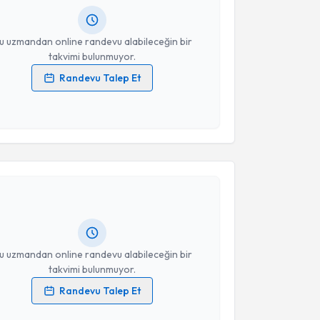
resiniz
u uzmandan online randevu alabileceğin bir
takvimi bulunmuyor.
Randevu Talep Et
 verilerimin işlenmesine ilişkin
Aydınlatma Metni
'ni
 ve kişisel verilerimin belirtilen kapsamda
esini kabul ediyorum.
akvimi Talebi
Takvim Talebini Gönder
Mete Edizer
için randevu takvimi talebi oluşturun.
andan randevu almanız için bir takvim
ında e-posta ile bilgilendireceğiz.
resiniz
u uzmandan online randevu alabileceğin bir
takvimi bulunmuyor.
Randevu Talep Et
 verilerimin işlenmesine ilişkin
Aydınlatma Metni
'ni