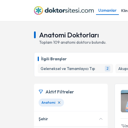
Uzmanlar
Klin
Anatomi Doktorları
Toplam
109
anatomi doktoru
bulundu.
İlgili Branşlar
Geleneksel ve Tamamlayıcı Tıp
Akup
2
Aktif Filtreler
Anatomi
Şehir
Uzu