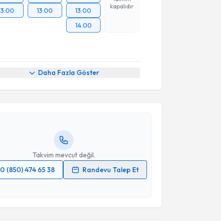
kapalıdır
13:00
13:00
13:00
14:00
akvimi Talebi
Daha Fazla Göster
t Ebru Baykuş
için randevu takvimi talebi oluşturun.
andan randevu almanız için bir takvim
ında e-posta ile bilgilendireceğiz.
resiniz
Takvim mevcut değil.
0 (850) 474 65 38
Randevu Talep Et
 verilerimin işlenmesine ilişkin
Aydınlatma Metni
'ni
 ve kişisel verilerimin belirtilen kapsamda
akvimi Talebi
esini kabul ediyorum.