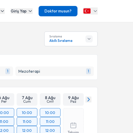
Giriş Yap
Doktor musun?
Sıralama
Akıllı Sıralama
Mezoterapi
1
1
6 Ağu
7 Ağu
8 Ağu
9 Ağu
Per
Cum
Cmt
Paz
10:00
10:00
10:00
11:00
11:00
11:00
12:00
12:00
12:00
Takvim