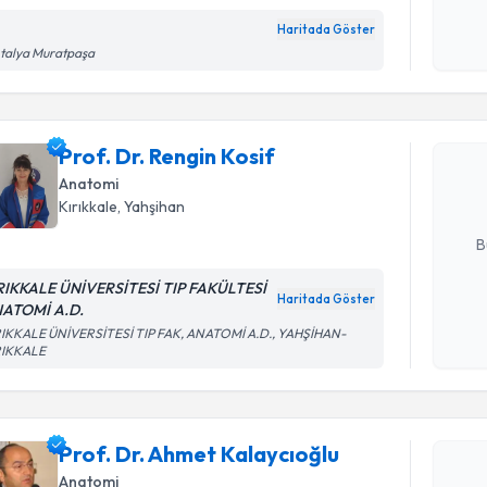
Haritada Göster
Kişisel
talya Muratpaşa
Randevu T
okudum
işlenm
Prof. Dr. 
Size bu uzm
Prof. Dr. Rengin Kosif
hazırlandığ
Anatomi
Kırıkkale
,
Yahşihan
E-posta Ad
B
RIKKALE ÜNİVERSİTESİ TIP FAKÜLTESİ
Haritada Göster
ATOMİ A.D.
Kişisel
RIKKALE ÜNİVERSİTESİ TIP FAK, ANATOMİ A.D., YAHŞİHAN-
okudum
RIKKALE
Randevu T
işlenm
Prof. Dr. 
Prof. Dr. Ahmet Kalaycıoğlu
oluşturun. 
hazırlandığ
Anatomi