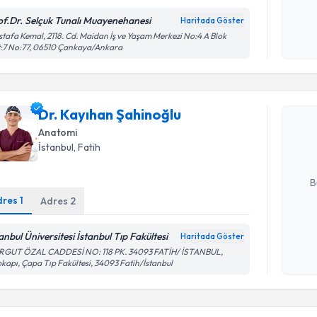
of.Dr. Selçuk Tunalı Muayenehanesi
Haritada Göster
Kişisel
tafa Kemal, 2118. Cd. Maidan İş ve Yaşam Merkezi No:4 A Blok
:7 No:77, 06510 Çankaya/Ankara
okudum
Randevu T
işlenm
Dr. Kayıh
Dr. Kayıhan Şahinoğlu
Size bu uzm
Anatomi
hazırlandığ
İstanbul
,
Fatih
E-posta Ad
B
dres
1
Adres
2
Kişisel
anbul Üniversitesi İstanbul Tıp Fakültesi
Haritada Göster
okudum
RGUT ÖZAL CADDESİ NO: 118 PK. 34093 FATİH/ İSTANBUL,
işlenm
kapı, Çapa Tıp Fakültesi, 34093 Fatih/İstanbul
Randevu T
Dr. Öğr. Ü