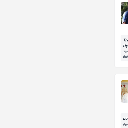
Tr
Uy
Tra
Bal
La
Fen