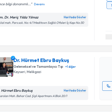
ce bilgi donanımlı...
Devamı
m. Dr. Meriç Yıldız Yılmaz
Haritada Göster
iklal mah. Pars sok. No: 4/1 Meditown Sağlık Ofisleri İç Kapı No:30
Randevu T
Dr. Hürme
Size bu uzm
Dr. Hürmet Ebru Baykuş
hazırlandığ
Geleneksel ve Tamamlayıcı Tıp
+
1
diğer
E-posta Ad
Kayseri
,
Melikgazi
. Hürmet Ebru Baykuş
Haritada Göster
Kişisel
arslan Mah. Bahar Cad. Şişli Apartmanı A Blok 20/1
okudum
Randevu T
işlenm