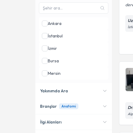
dere
Uz
Ankara
İst
İstanbul
İzmir
Bursa
Mersin
Aydın
Yakınımda Ara
Adana
Branşlar
Anatomi
Dr
Konumuma yakın uzmanları
göster
Alp
İlgi Alanları