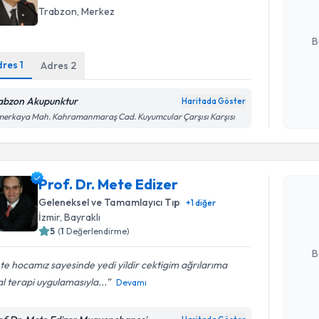
Trabzon
,
Merkez
E-posta Ad
B
dres
1
Adres
2
Kişisel
abzon Akupunktur
Haritada Göster
okudum
erkaya Mah. Kahramanmaraş Cad. Kuyumcular Çarşısı Karşısı
işlenm
Randevu T
Prof. Dr. 
Prof. Dr. Mete Edizer
Size bu uzm
Geleneksel ve Tamamlayıcı Tıp
+
1
diğer
hazırlandığ
İzmir
,
Bayraklı
5
(
1
Değerlendirme)
E-posta Ad
B
e hocamız sayesinde yedi yildir cektigim ağrılarıma
l terapi uygulamasıyla...
Devamı
Kişisel