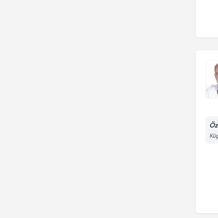
Öz
Küç