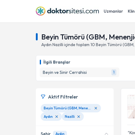
Uzmanlar
Klin
Beyin Tümörü (GBM, Menenjiom
Aydın
Nazilli
içinde toplam
10
Beyin Tümörü (GBM,
İlgili Branşlar
Beyin ve Sinir Cerrahisi
1
Aktif Filtreler
Beyin Tümörü (GBM, Menenjiom, Metastaz)
Aydın
Nazilli
Kon
Şehir
Aydın