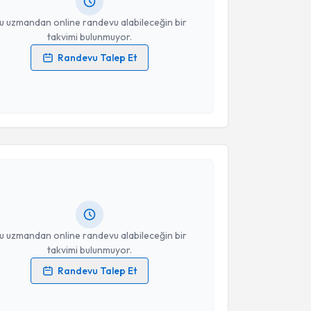
resiniz
u uzmandan online randevu alabileceğin bir
takvimi bulunmuyor.
Randevu Talep Et
 verilerimin işlenmesine ilişkin
Aydınlatma Metni
'ni
 ve kişisel verilerimin belirtilen kapsamda
esini kabul ediyorum.
akvimi Talebi
Takvim Talebini Gönder
akan Sinan Yılmaz
için randevu takvimi talebi
Size bu uzmandan randevu almanız için bir takvim
ında e-posta ile bilgilendireceğiz.
resiniz
u uzmandan online randevu alabileceğin bir
takvimi bulunmuyor.
Randevu Talep Et
 verilerimin işlenmesine ilişkin
Aydınlatma Metni
'ni
 ve kişisel verilerimin belirtilen kapsamda