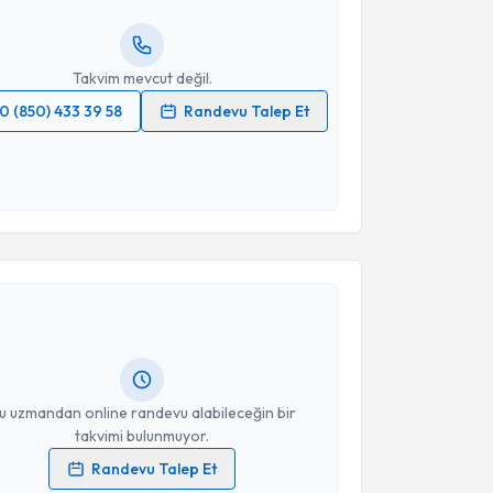
resiniz
Takvim mevcut değil.
0 (850) 433 39 58
Randevu Talep Et
 verilerimin işlenmesine ilişkin
Aydınlatma Metni
'ni
 ve kişisel verilerimin belirtilen kapsamda
esini kabul ediyorum.
akvimi Talebi
Takvim Talebini Gönder
Alper Karaoğlan
için randevu takvimi talebi
Size bu uzmandan randevu almanız için bir takvim
ında e-posta ile bilgilendireceğiz.
resiniz
u uzmandan online randevu alabileceğin bir
takvimi bulunmuyor.
Randevu Talep Et
 verilerimin işlenmesine ilişkin
Aydınlatma Metni
'ni