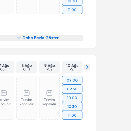
10:30
11:00
Daha Fazla Göster
7 Ağu
8 Ağu
9 Ağu
10 Ağu
Cum
Cmt
Paz
Pzt
09:00
09:30
10:00
Takvim
Takvim
Takvim
palıdır
kapalıdır
kapalıdır
10:30
11:00