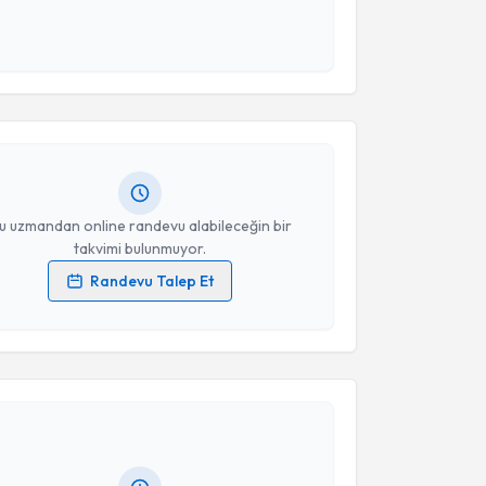
 ve kişisel verilerimin belirtilen kapsamda
akvimi Talebi
esini kabul ediyorum.
Takvim Talebini Gönder
hassan Saıdazımov
için randevu takvimi talebi
Size bu uzmandan randevu almanız için bir takvim
ında e-posta ile bilgilendireceğiz.
resiniz
u uzmandan online randevu alabileceğin bir
takvimi bulunmuyor.
Randevu Talep Et
 verilerimin işlenmesine ilişkin
Aydınlatma Metni
'ni
 ve kişisel verilerimin belirtilen kapsamda
akvimi Talebi
esini kabul ediyorum.
tekin Koçyiğit
için randevu takvimi talebi oluşturun.
Takvim Talebini Gönder
andan randevu almanız için bir takvim
ında e-posta ile bilgilendireceğiz.