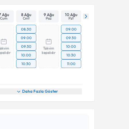
7 Ağu
8 Ağu
9 Ağu
10 Ağu
Cum
Cmt
Paz
Pzt
08:30
09:00
09:00
09:30
09:30
10:00
Takvim
Takvim
palıdır
kapalıdır
10:00
10:30
10:30
11:00
Daha Fazla Göster
akvimi Talebi
Nezih Oktar
için randevu takvimi talebi oluşturun.
andan randevu almanız için bir takvim
ında e-posta ile bilgilendireceğiz.