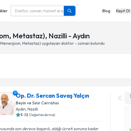
ikler
Blog
Kayıt Ol
, Metastaz), Nazilli - Aydın
 Menenjiom, Metastaz)
uygulayan doktor - uzman bulundu
Op. Dr. Sercan Savaş Yalçın
Beyin ve Sinir Cerrahisi
Aydın
, Nazilli
5
(
12
Değerlendirme)
usunda son derece başarılı, aldığı ücreti sonuna kadar