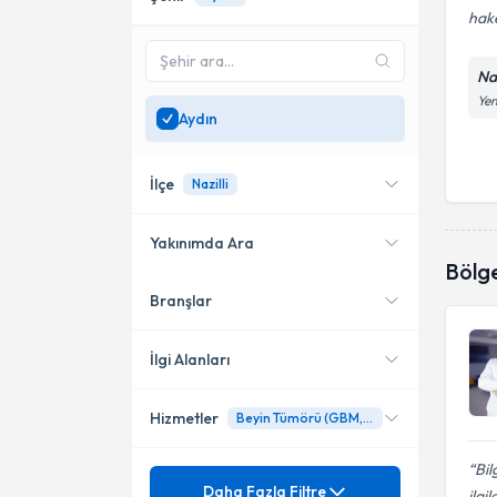
hake
Na
Yen
Aydın
İlçe
Nazilli
Yakınımda Ara
Bölg
Branşlar
Konumuma yakın uzmanları
Nazilli
göster
İlgi Alanları
Hizmetler
Beyin Tümörü (GBM, Menenjiom, Metastaz)
Beyin ve Sinir Cerrahisi
Bil
Mezuniyet
Ağrı tedavisi ( algoloji )
Daha Fazla Filtre
ilgi