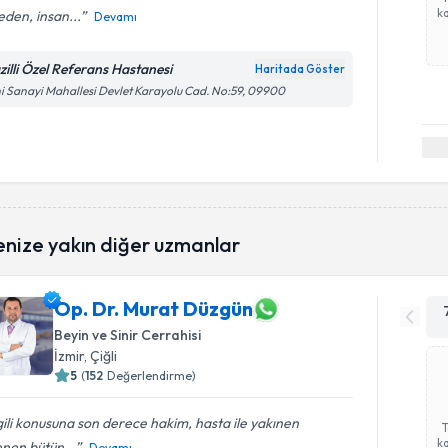
ka
den, insan...
Devamı
zilli Özel Referans Hastanesi
Haritada Göster
i Sanayi Mahallesi Devlet Karayolu Cad. No:59, 09900
enize yakın diğer uzmanlar
Op. Dr. Murat Düzgün
Beyin ve Sinir Cerrahisi
İzmir
, Çiğli
5
(
152
Değerlendirme)
gili konusuna son derece hakim, hasta ile yakınen
ka
lenen bütün...
Devamı