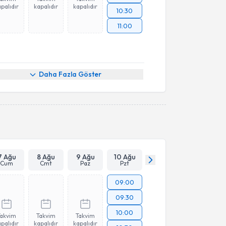
palıdır
kapalıdır
kapalıdır
10:30
11:00
Daha Fazla Göster
7 Ağu
8 Ağu
9 Ağu
10 Ağu
Cum
Cmt
Paz
Pzt
09:00
09:30
10:00
Takvim
Takvim
Takvim
palıdır
kapalıdır
kapalıdır