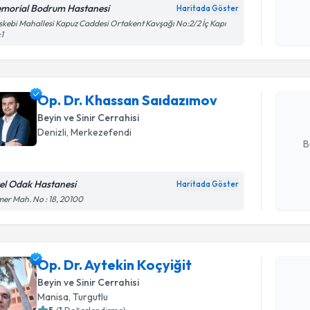
morial Bodrum Hastanesi
Haritada Göster
okudum
Randevu T
kebi Mahallesi Kapuz Caddesi Ortakent Kavşağı No:2/2 İç Kapı
işlenm
1
Op. Dr. K
oluşturun. 
Op. Dr. Khassan Saıdazımov
hazırlandığ
Beyin ve Sinir Cerrahisi
E-posta Ad
Denizli
, Merkezefendi
B
el Odak Hastanesi
Haritada Göster
Kişisel
er Mah. No : 18, 20100
okudum
Randevu T
işlenm
Op. Dr. Ay
Op. Dr. Aytekin Koçyiğit
Size bu uzm
Beyin ve Sinir Cerrahisi
hazırlandığ
Manisa
, Turgutlu