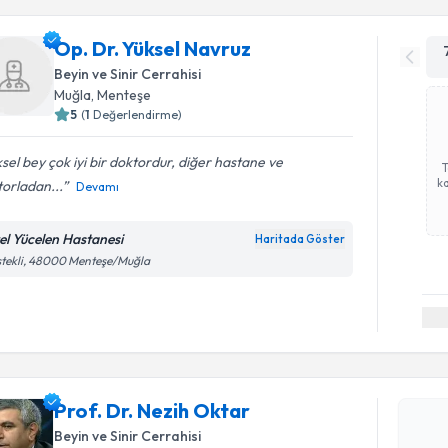
Op. Dr. Yüksel Navruz
Beyin ve Sinir Cerrahisi
Muğla
, Menteşe
5
(
1
Değerlendirme)
sel bey çok iyi bir doktordur, diğer hastane ve
ka
orladan...
Devamı
el Yücelen Hastanesi
Haritada Göster
tekli, 48000 Menteşe/Muğla
Randevu T
Prof. Dr. 
Prof. Dr. Nezih Oktar
Size bu uzm
Beyin ve Sinir Cerrahisi
hazırlandığ