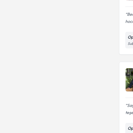
Be
hoc
Op
Sub
Sa
teşe
Op