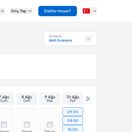
Giriş Yap
Doktor musun?
Sıralama
Akıllı Sıralama
7 Ağu
8 Ağu
9 Ağu
10 Ağu
Cum
Cmt
Paz
Pzt
09:00
09:30
10:00
Takvim
Takvim
Takvim