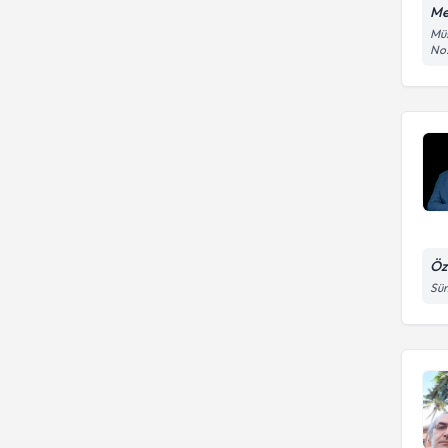
Me
Müs
No:
Öz
Süm