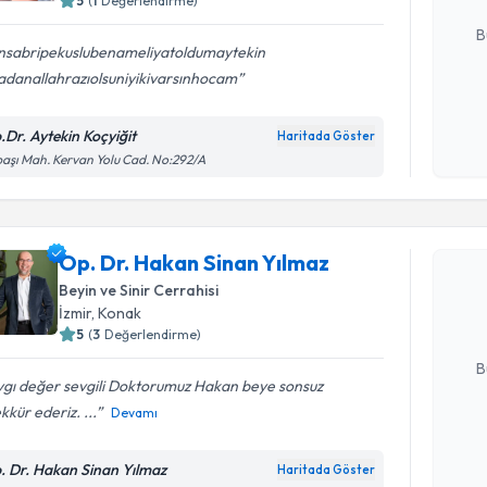
5
(
1
Değerlendirme)
E-posta Ad
B
nsabripekuslubenameliyatoldumaytekin
adanallahrazıolsuniyikivarsınhocam
Kişisel
okudum
.Dr. Aytekin Koçyiğit
Haritada Göster
işlenm
aşı Mah. Kervan Yolu Cad. No:292/A
Randevu T
Op. Dr. H
Op. Dr. Hakan Sinan Yılmaz
oluşturun. 
Beyin ve Sinir Cerrahisi
hazırlandığ
İzmir
, Konak
5
(
3
Değerlendirme)
E-posta Ad
B
ygı değer sevgili Doktorumuz Hakan beye sonsuz
kkür ederiz. ...
Devamı
Kişisel
okudum
. Dr. Hakan Sinan Yılmaz
Haritada Göster