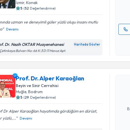
İzmir
, Konak
5
(
52
Değerlendirme)
E-posta Ad
nında uzman ve deneyimli güler yüzlü oluşu insanı mutlu
yo
Devamı
Kişisel
okudum
of. Dr. Nezih OKTAR Muayenehanesi
Haritada Göster
işlenm
 Çetinkaya Bulvarı No: 66 K:3 D:11 Havuz Apt.
Randevu T
Prof. Dr. Alper Karaoğlan
Prof. Dr. 
oluşturun. 
Beyin ve Sinir Cerrahisi
hazırlandığ
Muğla
, Bodrum
5
(
29
Değerlendirme)
E-posta Ad
B
of Dr Alper Karaoğlan hayatımda gördüğüm en dürüst,
r yüzlü,...
Devamı
Kişisel