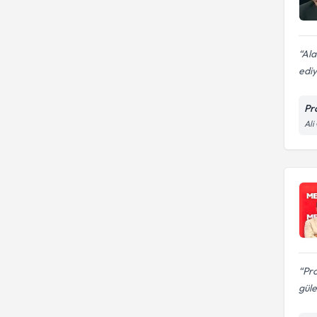
Ala
edi
Pr
Ali
Pr
güle