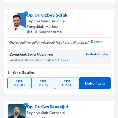
Op. Dr. Özbey Şafak
Beyin ve Sinir Cerrahisi
Zonguldak
,
Merkez
5
(
18
Değerlendirme)
Devamı
Gayet ilgili ve güler yüzlüydü teşekkür ediyoruzzz
Zonguldak Level Hastanesi
Haritada Göster
Terakki, 6, Mimar Yılmaz Yaşkan Cd., 67100
En Yakın Saatler
Yarın
Yarın
Yarın
Daha Fazla
09:00
09:15
09:30
Op. Dr. Can Şensöğüt
Beyin ve Sinir Cerrahisi