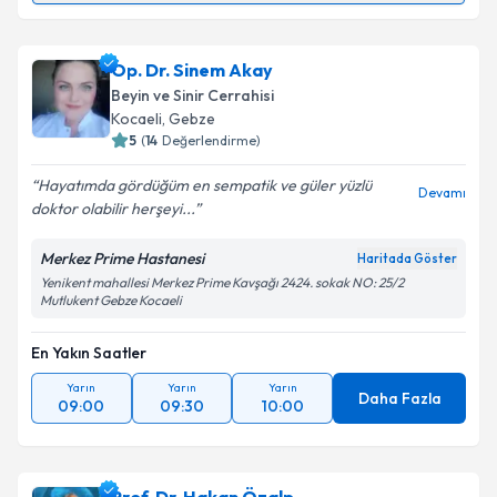
Dr. Barış Peker
için randevu takvimi talebi oluşturun.
Size bu uzmandan randevu almanız için bir takvim
Op. Dr. Sinem Akay
hazırlandığında e-posta ile bilgilendireceğiz.
Beyin ve Sinir Cerrahisi
E-posta Adresiniz
Kocaeli
,
Gebze
5
(
14
Değerlendirme)
Hayatımda gördüğüm en sempatik ve güler yüzlü
Devamı
doktor olabilir herşeyi...
Kişisel verilerimin işlenmesine ilişkin
Aydınlatma
Metni
'ni okudum ve kişisel verilerimin belirtilen
Merkez Prime Hastanesi
Haritada Göster
kapsamda işlenmesini kabul ediyorum.
Yenikent mahallesi Merkez Prime Kavşağı 2424. sokak NO: 25/2
Mutlukent Gebze Kocaeli
Takvim Talebini Gönder
En Yakın Saatler
Yarın
Yarın
Yarın
Daha Fazla
09:00
09:30
10:00