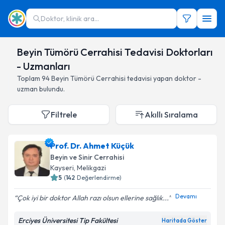
Doktor, klinik ara...
Beyin Tümörü Cerrahisi Tedavisi Doktorları
- Uzmanları
Toplam
94
Beyin Tümörü Cerrahisi
tedavisi yapan doktor -
uzman bulundu.
Filtrele
Akıllı Sıralama
Prof. Dr. Ahmet Küçük
Beyin ve Sinir Cerrahisi
Kayseri
,
Melikgazi
5
(
142
Değerlendirme)
Devamı
Çok iyi bir doktor Allah razı olsun ellerine sağlık...
Erciyes Üniversitesi Tip Fakültesi
Haritada Göster