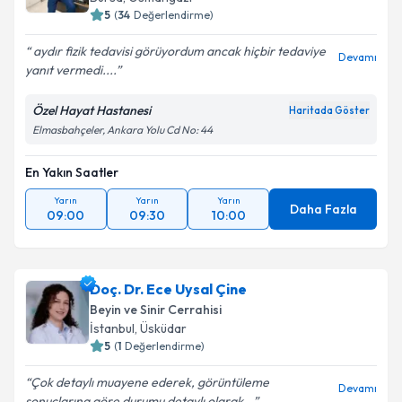
5
(
34
Değerlendirme)
aydır fizik tedavisi görüyordum ancak hiçbir tedaviye
Devamı
yanıt vermedi....
Özel Hayat Hastanesi
Haritada Göster
Elmasbahçeler, Ankara Yolu Cd No: 44
En Yakın Saatler
Yarın
Yarın
Yarın
Daha Fazla
09:00
09:30
10:00
Doç. Dr. Ece Uysal Çine
Beyin ve Sinir Cerrahisi
İstanbul
,
Üsküdar
5
(
1
Değerlendirme)
Çok detaylı muayene ederek, görüntüleme
Devamı
sonuçlarına göre durumu detaylı olarak...