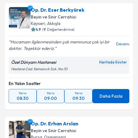
Op. Dr. Eser Berkyürek
Beyin ve Sinir Cerrahisi
Kayseri
,
Akkışla
4.9
(
9
Değerlendirme)
Hocamızın ilgilenmesinden çok memnunuz çok iyi bir
Devamı
doktor. Teşekkür ederiz.
Özel Dünyam Hastanesi
Haritada Göster
Hastane Cad. Kemancık Sok. No:10
En Yakın Saatler
Yarın
Yarın
Yarın
Daha Fazla
08:30
09:00
09:30
Op. Dr. Erhan Arslan
Beyin ve Sinir Cerrahisi
Bursa
,
Osmangazi