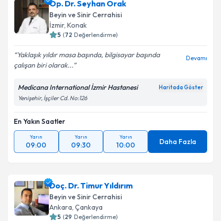
Op. Dr. Seyhan Orak
Beyin ve Sinir Cerrahisi
İzmir
,
Konak
5
(
72
Değerlendirme)
Yaklaşık yıldır masa başında, bilgisayar başında
Devamı
çalışan biri olarak...
Medicana International İzmir Hastanesi
Haritada Göster
Yenişehir, İşçiler Cd. No:126
En Yakın Saatler
Yarın
Yarın
Yarın
Daha Fazla
09:00
09:30
10:00
Doç. Dr. Timur Yıldırım
Beyin ve Sinir Cerrahisi
Ankara
,
Çankaya
5
(
29
Değerlendirme)