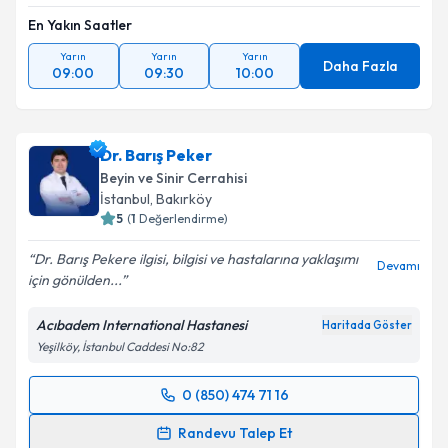
En Yakın Saatler
Yarın
Yarın
Yarın
Daha Fazla
09:00
09:30
10:00
Dr. Barış Peker
Beyin ve Sinir Cerrahisi
İstanbul
,
Bakırköy
5
(
1
Değerlendirme)
Dr. Barış Pekere ilgisi, bilgisi ve hastalarına yaklaşımı
Devamı
için gönülden...
Acıbadem International Hastanesi
Haritada Göster
Yeşilköy, İstanbul Caddesi No:82
0 (850) 474 71 16
Randevu Takvimi Talebi
Randevu Talep Et