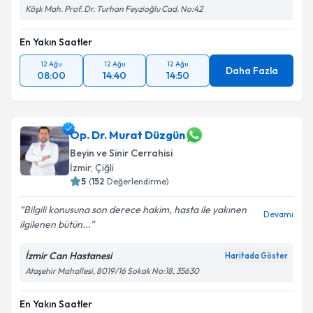
Köşk Mah. Prof. Dr. Turhan Feyzioğlu Cad. No:42
En Yakın Saatler
12 Ağu
12 Ağu
12 Ağu
Daha Fazla
08:00
14:40
14:50
Op. Dr. Murat Düzgün
Beyin ve Sinir Cerrahisi
İzmir
,
Çiğli
5
(
152
Değerlendirme)
Bilgili konusuna son derece hakim, hasta ile yakınen
Devamı
ilgilenen bütün...
İzmir Can Hastanesi
Haritada Göster
Ataşehir Mahallesi, 8019/16 Sokak No:18, 35630
En Yakın Saatler