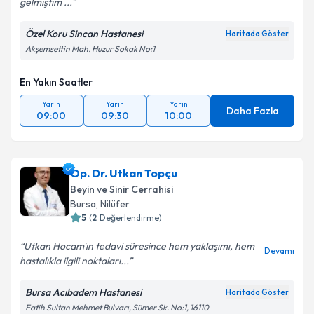
gelmiştim ...
Özel Koru Sincan Hastanesi
Haritada Göster
Akşemsettin Mah. Huzur Sokak No:1
En Yakın Saatler
Yarın
Yarın
Yarın
Daha Fazla
09:00
09:30
10:00
Op. Dr. Utkan Topçu
Beyin ve Sinir Cerrahisi
Bursa
,
Nilüfer
5
(
2
Değerlendirme)
Utkan Hocam'ın tedavi süresince hem yaklaşımı, hem
Devamı
hastalıkla ilgili noktaları...
Bursa Acıbadem Hastanesi
Haritada Göster
Fatih Sultan Mehmet Bulvarı, Sümer Sk. No:1, 16110