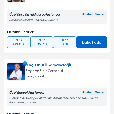
Özel Koru Kavaklıdere Hastanesi
Haritada Göster
Barbaros, Büklüm Cad.No:72 06680
Kişisel verilerimin işlenmesine ilişkin
Aydınlatma
Metni
'ni okudum ve kişisel verilerimin belirtilen
En Yakın Saatler
kapsamda işlenmesini kabul ediyorum.
Yarın
Yarın
Yarın
Daha Fazla
09:00
09:30
10:00
Takvim Talebini Gönder
Doç. Dr. Ali Samancıoğlu
Beyin ve Sinir Cerrahisi
İzmir
,
Konak
Özel Egepol Hastanesi
Haritada Göster
Güneşli Mh., Güneşli, Halide Edip Adıvar Bulv., 507 Sok. No:3, 35270
Konak/İzmir, Turkey