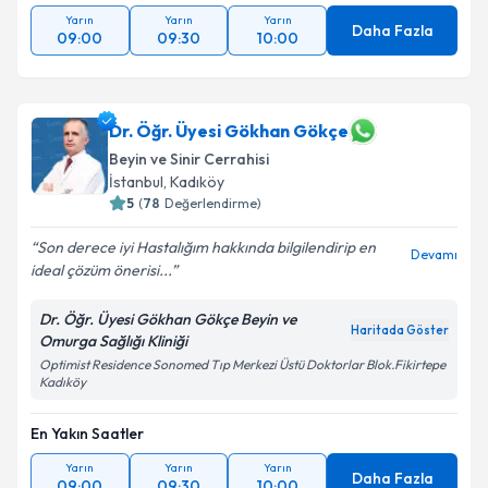
Yarın
Yarın
Yarın
Daha Fazla
09:00
09:30
10:00
Dr. Öğr. Üyesi Gökhan Gökçe
Beyin ve Sinir Cerrahisi
İstanbul
,
Kadıköy
5
(
78
Değerlendirme)
Son derece iyi Hastalığım hakkında bilgilendirip en
Devamı
ideal çözüm önerisi...
Dr. Öğr. Üyesi Gökhan Gökçe Beyin ve
Haritada Göster
Omurga Sağlığı Kliniği
Optimist Residence Sonomed Tıp Merkezi Üstü Doktorlar Blok.Fikirtepe
Kadıköy
En Yakın Saatler
Yarın
Yarın
Yarın
Daha Fazla
09:00
09:30
10:00