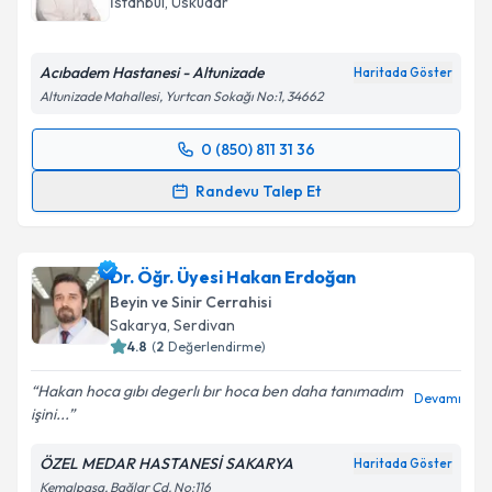
İstanbul
,
Üsküdar
Acıbadem Hastanesi - Altunizade
Haritada Göster
Altunizade Mahallesi, Yurtcan Sokağı No:1, 34662
0 (850) 811 31 36
Randevu Takvimi Talebi
Randevu Talep Et
Prof. Dr. Koray Özduman
için randevu takvimi talebi
oluşturun. Size bu uzmandan randevu almanız için bir
Dr. Öğr. Üyesi Hakan Erdoğan
takvim hazırlandığında e-posta ile bilgilendireceğiz.
Beyin ve Sinir Cerrahisi
E-posta Adresiniz
Sakarya
,
Serdivan
4.8
(
2
Değerlendirme)
Hakan hoca gıbı degerlı bır hoca ben daha tanımadım
Devamı
işini...
Kişisel verilerimin işlenmesine ilişkin
Aydınlatma
Metni
'ni okudum ve kişisel verilerimin belirtilen
ÖZEL MEDAR HASTANESİ SAKARYA
Haritada Göster
kapsamda işlenmesini kabul ediyorum.
Kemalpaşa, Bağlar Cd. No:116