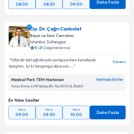
Daha Fazla
08:00
08:30
09:00
Op. Dr. Çağrı Canbolat
Beyin ve Sinir Cerrahisi
İstanbul
,
Sultangazi
5
(
21
Değerlendirme)
Yıllardır bel ağrılarıyla savaşıyorken kendisiyle
Devamı
tanıştım. İyi ki tanışmışız diyorum....
Medical Park TEM Hastanesi
Haritada Göster
Yunus Emre, Lütfi Aykaç Blv. No:80 D:G, 34260
En Yakın Saatler
Yarın
Yarın
Yarın
Daha Fazla
09:00
09:30
10:00