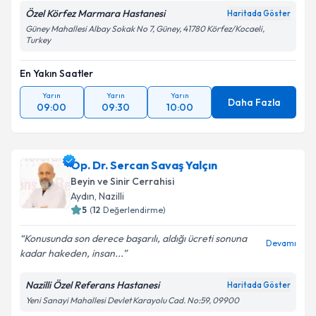
Özel Körfez Marmara Hastanesi
Haritada Göster
Güney Mahallesi Albay Sokak No 7, Güney, 41780 Körfez/Kocaeli,
Turkey
En Yakın Saatler
Yarın
Yarın
Yarın
Daha Fazla
09:00
09:30
10:00
Op. Dr. Sercan Savaş Yalçın
Beyin ve Sinir Cerrahisi
Aydın
,
Nazilli
5
(
12
Değerlendirme)
Konusunda son derece başarılı, aldığı ücreti sonuna
Devamı
kadar hakeden, insan...
Nazilli Özel Referans Hastanesi
Haritada Göster
Yeni Sanayi Mahallesi Devlet Karayolu Cad. No:59, 09900