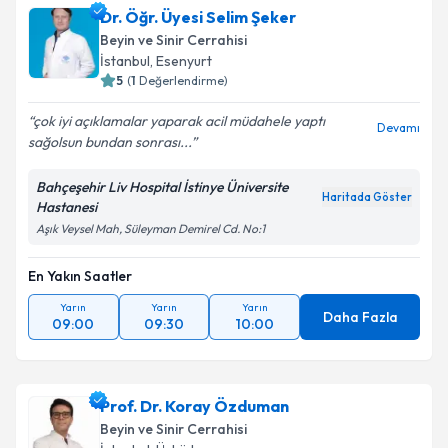
Dr. Öğr. Üyesi Selim Şeker
Beyin ve Sinir Cerrahisi
İstanbul
,
Esenyurt
5
(
1
Değerlendirme)
çok iyi açıklamalar yaparak acil müdahele yaptı
Devamı
sağolsun bundan sonrası...
Bahçeşehir Liv Hospital İstinye Üniversite
Haritada Göster
Hastanesi
Aşık Veysel Mah, Süleyman Demirel Cd. No:1
En Yakın Saatler
Yarın
Yarın
Yarın
Daha Fazla
09:00
09:30
10:00
Prof. Dr. Koray Özduman
Beyin ve Sinir Cerrahisi