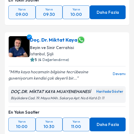
En Yakın Saatler
Yarın
Yarın
Yarın
Daha Fazla
09:00
09:30
10:00
Doç. Dr. Miktat Kaya
Beyin ve Sinir Cerrahisi
İstanbul
,
Şişli
5
(
4
Değerlendirme)
Mitta kaya hocamızin bilgisine tecrübesine
Devamı
guveniyorum kendisi çok deyerli bir...
DOÇ.DR. MİKTAT KAYA MUAYENEHANESİ
Haritada Göster
Büyükdere Cad. 19. Mayıs MAh. Sakarya Apt. No:6 Kat 6 D: 11
En Yakın Saatler
Yarın
Yarın
Yarın
Daha Fazla
10:00
10:30
11:00