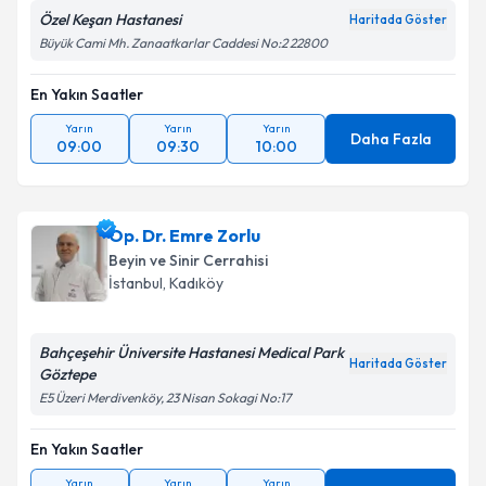
Özel Keşan Hastanesi
Haritada Göster
Büyük Cami Mh. Zanaatkarlar Caddesi No:2 22800
En Yakın Saatler
Yarın
Yarın
Yarın
Daha Fazla
09:00
09:30
10:00
Op. Dr. Emre Zorlu
Beyin ve Sinir Cerrahisi
İstanbul
,
Kadıköy
Bahçeşehir Üniversite Hastanesi Medical Park
Haritada Göster
Göztepe
E5 Üzeri Merdivenköy, 23 Nisan Sokagi No:17
En Yakın Saatler
Yarın
Yarın
Yarın