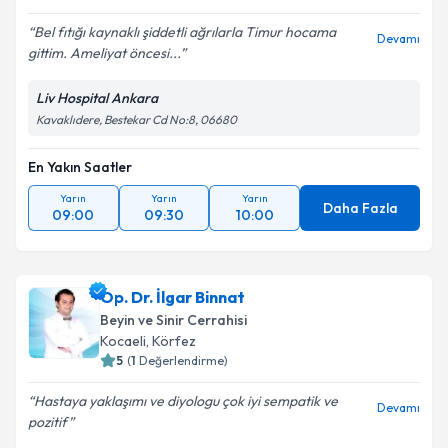
Bel fıtığı kaynaklı şiddetli ağrılarla Timur hocama
Devamı
gittim. Ameliyat öncesi...
Liv Hospital Ankara
Kavaklıdere, Bestekar Cd No:8, 06680
En Yakın Saatler
Yarın
Yarın
Yarın
Daha Fazla
09:00
09:30
10:00
Op. Dr. İlgar Binnat
Beyin ve Sinir Cerrahisi
Kocaeli
,
Körfez
5
(
1
Değerlendirme)
Hastaya yaklaşımı ve diyologu çok iyi sempatik ve
Devamı
pozitif