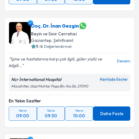
Doç. Dr. İnan Gezgin
Beyin ve Sinir Cerrahisi
Gaziantep
,
Şehitkamil
5
(
4
Değerlendirme)
İşine ve hastalarına karşı çok ilgili, güler yüzlü ve
Devamı
bilgili...
Ncr İnternational Hospital
Haritada Göster
Mücahitler, Gazi Muhtar Paşa Blv. No:56, 27090
En Yakın Saatler
Yarın
Yarın
Yarın
Daha Fazla
09:00
09:30
10:00