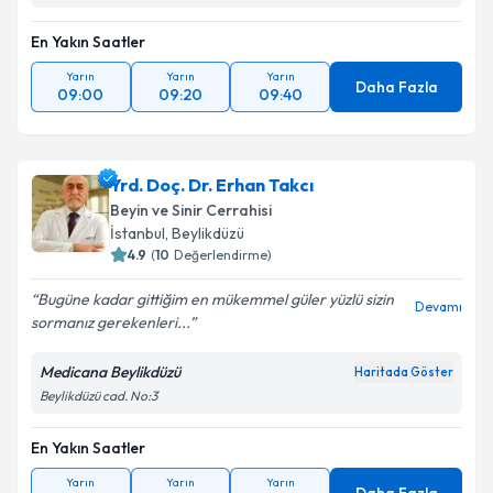
En Yakın Saatler
Yarın
Yarın
Yarın
Daha Fazla
09:00
09:20
09:40
Yrd. Doç. Dr. Erhan Takcı
Beyin ve Sinir Cerrahisi
İstanbul
,
Beylikdüzü
4.9
(
10
Değerlendirme)
Bugüne kadar gittiğim en mükemmel güler yüzlü sizin
Devamı
sormanız gerekenleri...
Medicana Beylikdüzü
Haritada Göster
Beylikdüzü cad. No:3
En Yakın Saatler
Yarın
Yarın
Yarın