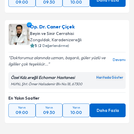
Daha Fazla
09:00
09:30
10:00
Op. Dr. Caner Çiçek
Beyin ve Sinir Cerrahisi
Zonguldak
,
Karadenizereğli
5
(
2
Değerlendirme)
Doktorumuz alanında uzman, başarılı, güler yüzlü ve
Devamı
ilgililer çok teşekkür...
Özel Kdz.ereğli Echomar Hastanesi
Haritada Göster
Müftü, Şht. Ömer Halisdemir Blv No:18, 67300
En Yakın Saatler
Yarın
Yarın
Yarın
Daha Fazla
09:00
09:30
10:00