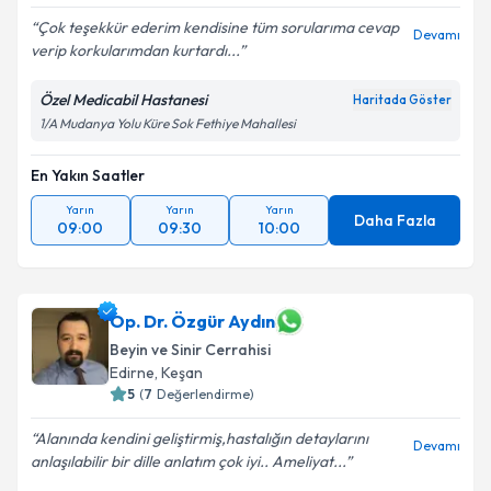
Çok teşekkür ederim kendisine tüm sorularıma cevap
Devamı
verip korkularımdan kurtardı...
Özel Medicabil Hastanesi
Haritada Göster
1/A Mudanya Yolu Küre Sok Fethiye Mahallesi
En Yakın Saatler
Yarın
Yarın
Yarın
Daha Fazla
09:00
09:30
10:00
Op. Dr. Özgür Aydın
Beyin ve Sinir Cerrahisi
Edirne
,
Keşan
5
(
7
Değerlendirme)
Alanında kendini geliştirmiş,hastalığın detaylarını
Devamı
anlaşılabilir bir dille anlatım çok iyi.. Ameliyat...