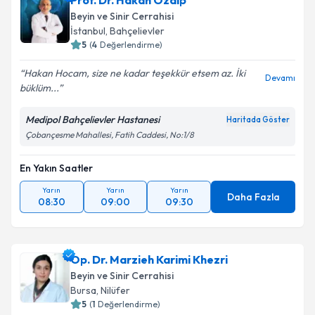
Prof. Dr. Hakan Özalp
Beyin ve Sinir Cerrahisi
İstanbul
,
Bahçelievler
5
(
4
Değerlendirme)
Hakan Hocam, size ne kadar teşekkür etsem az. İki
Devamı
büklüm...
Medipol Bahçelievler Hastanesi
Haritada Göster
Çobançesme Mahallesi, Fatih Caddesi, No:1/8
En Yakın Saatler
Yarın
Yarın
Yarın
Daha Fazla
08:30
09:00
09:30
Op. Dr. Marzieh Karimi Khezri
Beyin ve Sinir Cerrahisi
Bursa
,
Nilüfer
5
(
1
Değerlendirme)