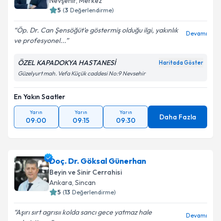
Nevşehir
,
Merkez
5
(
3
Değerlendirme)
Öp. Dr. Can Şensöğüt’e göstermiş olduğu ilgi, yakınlık
Devamı
ve profesyonel...
ÖZEL KAPADOKYA HASTANESİ
Haritada Göster
Güzelyurt mah. Vefa Küçük caddesi No:9 Nevsehir
En Yakın Saatler
Yarın
Yarın
Yarın
Daha Fazla
09:00
09:15
09:30
Doç. Dr. Göksal Günerhan
Beyin ve Sinir Cerrahisi
Ankara
,
Sincan
5
(
13
Değerlendirme)
Aşırı sırt agrısıı kolda sancı gece yatmaz hale
Devamı