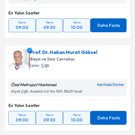
En Yakın Saatler
Takvim Talebini Gönder
Yarın
Yarın
Yarın
Daha Fazla
09:00
09:30
10:00
Prof. Dr. Hakan Murat Göksel
Beyin ve Sinir Cerrahisi
İzmir
,
Çiğli
Özel Metropol Hastanesi
Haritada Göster
Küçük Çiğli, Anadolu Cd. No:1169, 35620 Aosb
En Yakın Saatler
Yarın
Yarın
Yarın
Daha Fazla
09:00
09:30
10:00