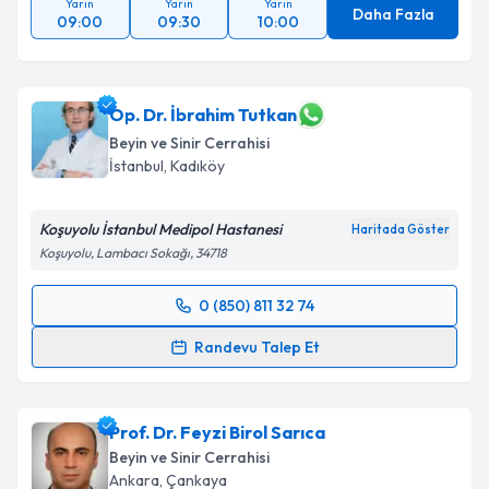
Yarın
Yarın
Yarın
Daha Fazla
09:00
09:30
10:00
Op. Dr. İbrahim Tutkan
Beyin ve Sinir Cerrahisi
İstanbul
,
Kadıköy
Koşuyolu İstanbul Medipol Hastanesi
Haritada Göster
Koşuyolu, Lambacı Sokağı, 34718
0 (850) 811 32 74
Randevu Takvimi Talebi
Randevu Talep Et
Op. Dr. İbrahim Tutkan
için randevu takvimi talebi
oluşturun. Size bu uzmandan randevu almanız için bir
Prof. Dr. Feyzi Birol Sarıca
takvim hazırlandığında e-posta ile bilgilendireceğiz.
Beyin ve Sinir Cerrahisi
E-posta Adresiniz
Ankara
,
Çankaya