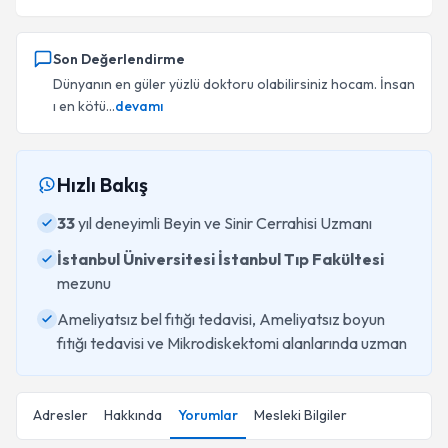
Son Değerlendirme
Dünyanın en güler yüzlü doktoru olabilirsiniz hocam. İnsan
ı en kötü...
devamı
Hızlı Bakış
33
yıl deneyimli Beyin ve Sinir Cerrahisi Uzmanı
İstanbul Üniversitesi İstanbul Tıp Fakültesi
mezunu
Ameliyatsız bel fıtığı tedavisi, Ameliyatsız boyun
fıtığı tedavisi ve Mikrodiskektomi alanlarında uzman
Adresler
Hakkında
Yorumlar
Mesleki Bilgiler