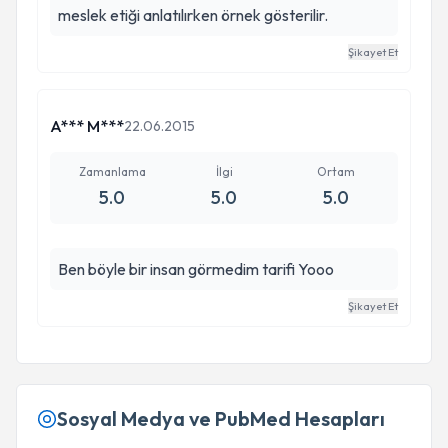
meslek etiği anlatılırken örnek gösterilir.
ki varsınız!
Şikayet Et
A*** M***
22.06.2015
Zamanlama
İlgi
Ortam
5.0
5.0
5.0
Ben böyle bir insan görmedim tarifi Yooo
Şikayet Et
Sosyal Medya ve PubMed Hesapları