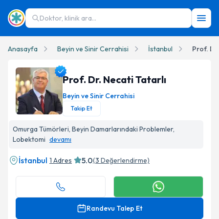
Doktor, klinik ara...
Anasayfa
Beyin ve Sinir Cerrahisi
İstanbul
Prof. Dr.
Prof. Dr. Necati Tatarlı
Beyin ve Sinir Cerrahisi
Takip Et
Prof. Dr. Necati Tatarlı Profil Fotoğrafı
Omurga Tümörleri, Beyin Damarlarındaki Problemler,
Lobektomi
devamı
İstanbul
5.0
1 Adres
(
3
Değerlendirme)
Randevu Talep Et