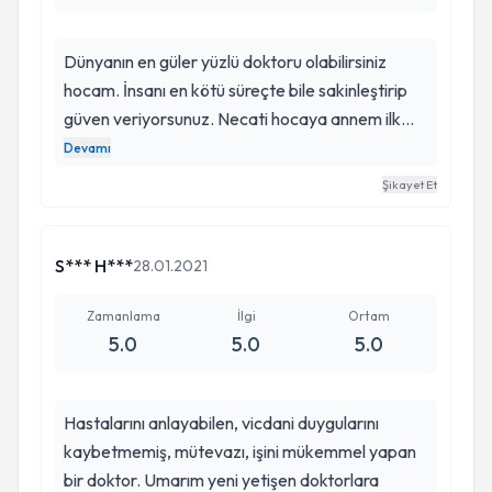
Dünyanın en güler yüzlü doktoru olabilirsiniz
hocam. İnsanı en kötü süreçte bile sakinleştirip
güven veriyorsunuz. Necati hocaya annem ilk
olarak boyun fıtığı ameliyatı oldu. Öncesinde 2
Devamı
doktora gitmiştik. Bir tanesi kolunda felç kalma
Şikayet Et
riski var dedi diğeri ben tek giremem risk var
dedi. Biz o panikle korkuyla doktor araştırırken
necati hocamla karşılaştık. Kendisi bize evet risk
S*** H***
28.01.2021
var her ameliyatın riski var. Bunlar içinde biz
varız. Hiç merak etme ben senin ameliyatını
Zamanlama
İlgi
Ortam
5.0
5.0
5.0
yaparım dedi. Ve ameliyat başaralı geçti. Şimdi
ise bel fıtığı ameliyatı oldu annem ikinci kez
necati hocayı istedik tabiki. Bel fıtığı
Hastalarını anlayabilen, vicdani duygularını
ameliyatımızda çok iyi geçti. Hocam siz bizim
kaybetmemiş, mütevazı, işini mükemmel yapan
şansımızsınız. Allahım size uzun ömürler versin.
bir doktor. Umarım yeni yetişen doktorlara
Sizin gibi doktorlara bu ülkenin çok ihtiyacı var. İyi