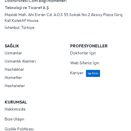
Doktorsitesi Com Bilgi Hizmetleri
Teknoloji ve Ticaret A.Ş.
Maslak Mah. Ahi Evran Cd. A.O.S 55 Sokak No:2 Aksoy Plaza Giriş
Kat Kolektif House
İstanbul, Türkiye
SAĞLIK
PROFESYONELLER
Uzmanlar
Doktorlar İçin
Uzmanlık Alanları
Web Siteniz İçin
Hastalıklar
Kariyer
İşe Alım
Hizmetler
Hastaneler
KURUMSAL
Hakkımızda
Bize Ulaşın
Gizlilik Politikası