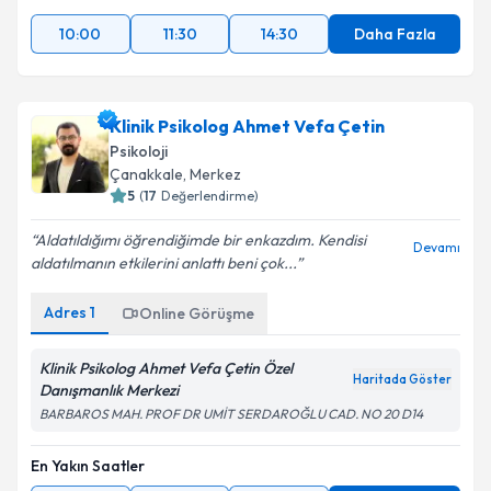
10:00
11:30
14:30
Daha Fazla
Klinik Psikolog Ahmet Vefa Çetin
Psikoloji
Çanakkale
,
Merkez
5
(
17
Değerlendirme)
Aldatıldığımı öğrendiğimde bir enkazdım. Kendisi
Devamı
aldatılmanın etkilerini anlattı beni çok...
Adres
1
Online Görüşme
Klinik Psikolog Ahmet Vefa Çetin Özel
Haritada Göster
Danışmanlık Merkezi
BARBAROS MAH. PROF DR UMİT SERDAROĞLU CAD. NO 20 D14
En Yakın Saatler