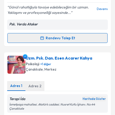
Gönül rahatlığıyla tavsiye edebileceğim bir uzman.
Devamı
Yaklaşımı ve profesyonelliği sayesinde...
Kişisel verilerimin işlenmesine ilişkin
Aydınlatma
Metni
'ni okudum ve kişisel verilerimin belirtilen
Psk. Verda Ataker
kapsamda işlenmesini kabul ediyorum.
Randevu Talep Et
Randevu Takvimi Talebi
Takvim Talebini Gönder
Psk. Verda Ataker
için randevu takvimi talebi
Uzm. Psk. Dan. Esen Acarer Kahya
oluşturun. Size bu uzmandan randevu almanız için bir
Psikoloji
+
1
diğer
takvim hazırlandığında e-posta ile bilgilendireceğiz.
Çanakkale
,
Merkez
E-posta Adresiniz
Adres
1
Adres
2
Terapi İda
Haritada Göster
Kişisel verilerimin işlenmesine ilişkin
Aydınlatma
İsmetpaşa mahallesi. Atatürk caddesi. Nusret Kutlu İşhanı. No:44
Metni
'ni okudum ve kişisel verilerimin belirtilen
Çanakkale
kapsamda işlenmesini kabul ediyorum.