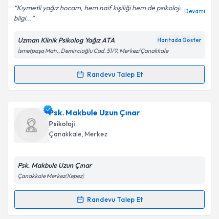
Kıymetli yağız hocam, hem naif kişiliği hem de psikoloji
Devamı
bilgi...
Uzman Klinik Psikolog Yağız ATA
Haritada Göster
Kişisel verilerimin işlenmesine ilişkin
Aydınlatma
İsmetpaşa Mah., Demircioğlu Cad. 51/9, Merkez/Çanakkale
Metni
'ni okudum ve kişisel verilerimin belirtilen
kapsamda işlenmesini kabul ediyorum.
Randevu Talep Et
Randevu Takvimi Talebi
Takvim Talebini Gönder
Klinik Psikolog Yağız Ata
için randevu takvimi talebi
Psk. Makbule Uzun Çınar
oluşturun. Size bu uzmandan randevu almanız için bir
Psikoloji
takvim hazırlandığında e-posta ile bilgilendireceğiz.
Çanakkale
,
Merkez
E-posta Adresiniz
Psk. Makbule Uzun Çınar
Çanakkale Merkez(Kepez)
Kişisel verilerimin işlenmesine ilişkin
Aydınlatma
Randevu Talep Et
Randevu Takvimi Talebi
Metni
'ni okudum ve kişisel verilerimin belirtilen
kapsamda işlenmesini kabul ediyorum.