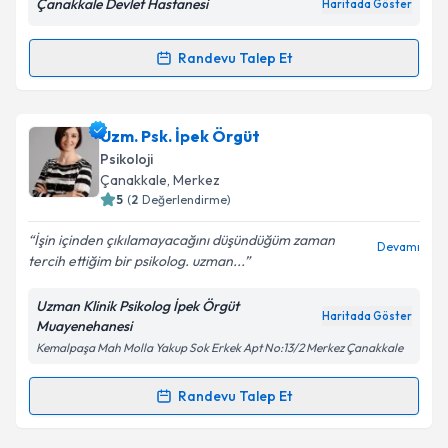
Çanakkale Devlet Hastanesi
Haritada Göster
Randevu Talep Et
Randevu Takvimi Talebi
Kişisel verilerimin işlenmesine ilişkin
Aydınlatma
Metni
'ni okudum ve kişisel verilerimin belirtilen
kapsamda işlenmesini kabul ediyorum.
Psk. Miray Gök
için randevu takvimi talebi oluşturun.
Uzm. Psk. İpek Örgüt
Size bu uzmandan randevu almanız için bir takvim
Psikoloji
hazırlandığında e-posta ile bilgilendireceğiz.
Çanakkale
,
Merkez
Takvim Talebini Gönder
5
(
2
Değerlendirme)
E-posta Adresiniz
İşin içinden çıkılamayacağını düşündüğüm zaman
Devamı
tercih ettiğim bir psikolog. uzman...
Uzman Klinik Psikolog İpek Örgüt
Kişisel verilerimin işlenmesine ilişkin
Aydınlatma
Haritada Göster
Muayenehanesi
Metni
'ni okudum ve kişisel verilerimin belirtilen
Kemalpaşa Mah Molla Yakup Sok Erkek Apt No:13/2 Merkez Çanakkale
kapsamda işlenmesini kabul ediyorum.
Randevu Talep Et
Randevu Takvimi Talebi
Takvim Talebini Gönder