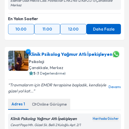
Esenler Gazi Meclis Cad. Postacılar Life 2 No 12 Kat 2 D 13 Çanakkale
Merkez
En Yakın Saatler
10:00
11:00
12:00
Daha Fazla
Klinik Psikolog Yağmur Atlı İpekişleyen
Psikoloji
Çanakkale
,
Merkez
5
(
1
Değerlendirme)
Travmalarım için EMDR terapisine başladık, kendisiyle
Devamı
güzel yol kat...
Adres
1
Online Görüşme
Klinik Psikolog Yağmur Atlı İpekişleyen
Haritada Göster
Cevat Paşa Mh. Güzel Sk. Belli 2 Kuloğlu Apt. 2/1