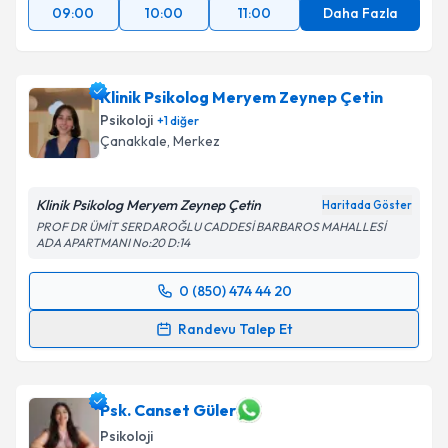
09:00
10:00
11:00
Daha Fazla
Klinik Psikolog Meryem Zeynep Çetin
Psikoloji
+
1
diğer
Çanakkale
,
Merkez
Klinik Psikolog Meryem Zeynep Çetin
Haritada Göster
PROF DR ÜMİT SERDAROĞLU CADDESİ BARBAROS MAHALLESİ
ADA APARTMANI No:20 D:14
0 (850) 474 44 20
Randevu Takvimi Talebi
Randevu Talep Et
Klinik Psikolog Meryem Zeynep Çetin
için randevu
takvimi talebi oluşturun. Size bu uzmandan randevu
almanız için bir takvim hazırlandığında e-posta ile
Psk. Canset Güler
bilgilendireceğiz.
Psikoloji