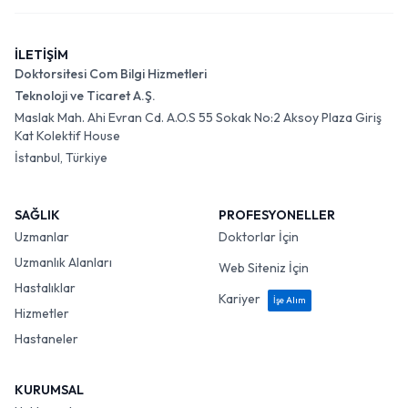
İLETİŞİM
Doktorsitesi Com Bilgi Hizmetleri
Teknoloji ve Ticaret A.Ş.
Maslak Mah. Ahi Evran Cd. A.O.S 55 Sokak No:2 Aksoy Plaza Giriş
Kat Kolektif House
İstanbul, Türkiye
SAĞLIK
PROFESYONELLER
Uzmanlar
Doktorlar İçin
Uzmanlık Alanları
Web Siteniz İçin
Hastalıklar
Kariyer
İşe Alım
Hizmetler
Hastaneler
KURUMSAL