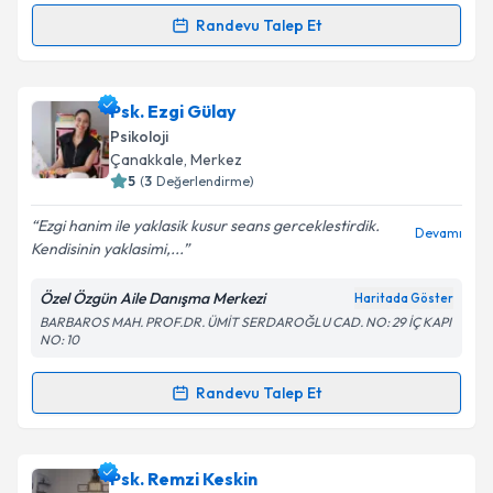
Randevu Talep Et
Randevu Takvimi Talebi
Takvim Talebini Gönder
Uzm. Psk. Dan. Esen Acarer Kahya
için randevu
Psk. Ezgi Gülay
takvimi talebi oluşturun. Size bu uzmandan randevu
Psikoloji
almanız için bir takvim hazırlandığında e-posta ile
Çanakkale
,
Merkez
bilgilendireceğiz.
5
(
3
Değerlendirme)
E-posta Adresiniz
Ezgi hanim ile yaklasik kusur seans gerceklestirdik.
Devamı
Kendisinin yaklasimi,...
Özel Özgün Aile Danışma Merkezi
Haritada Göster
BARBAROS MAH. PROF.DR. ÜMİT SERDAROĞLU CAD. NO: 29 İÇ KAPI
Kişisel verilerimin işlenmesine ilişkin
Aydınlatma
NO: 10
Metni
'ni okudum ve kişisel verilerimin belirtilen
kapsamda işlenmesini kabul ediyorum.
Randevu Talep Et
Randevu Takvimi Talebi
Takvim Talebini Gönder
Psk. Ezgi Gülay
için randevu takvimi talebi oluşturun.
Psk. Remzi Keskin