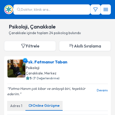
Doktor, klinik ara...
Psikoloji, Çanakkale
Çanakkale
içinde toplam
24
psikolog
bulundu
Filtrele
Akıllı Sıralama
Psk. Fatmanur Taban
Psikoloji
Çanakkale
,
Merkez
5
(
7
Değerlendirme)
Fatma Hanım çok kibar ve anlayışlı biri, teşekkür
Devamı
ederim.
Online Görüşme
Adres
1