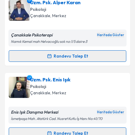
Psk. Nurten Tosun
için randevu takvimi talebi
Uzm. Psk. Alper Karan
oluşturun. Size bu uzmandan randevu almanız için bir
Psikoloji
takvim hazırlandığında e-posta ile bilgilendireceğiz.
Çanakkale
,
Merkez
E-posta Adresiniz
Çanakkale Psikoterapi
Haritada Göster
Namık Kemal mah Helvacıoğlu sok no:1/5 daire:3
Kişisel verilerimin işlenmesine ilişkin
Aydınlatma
Randevu Talep Et
Randevu Takvimi Talebi
Metni
'ni okudum ve kişisel verilerimin belirtilen
kapsamda işlenmesini kabul ediyorum.
Uzm. Psk. Alper Karan
için randevu takvimi talebi
Uzm. Psk. Enis Işık
oluşturun. Size bu uzmandan randevu almanız için bir
Takvim Talebini Gönder
Psikoloji
takvim hazırlandığında e-posta ile bilgilendireceğiz.
Çanakkale
,
Merkez
E-posta Adresiniz
Enis Işık Danışma Merkezi
Haritada Göster
İsmetpaşa Mah. Atatürk Cad. Nusret Kutlu İş Hanı No:41/70
Kişisel verilerimin işlenmesine ilişkin
Aydınlatma
Randevu Talep Et