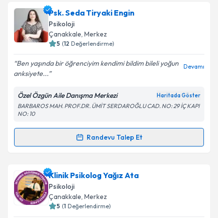
Uzm. Psk. İpek Örgüt
için randevu takvimi talebi
Psk. Seda Tiryaki Engin
oluşturun. Size bu uzmandan randevu almanız için bir
Psikoloji
takvim hazırlandığında e-posta ile bilgilendireceğiz.
Çanakkale
,
Merkez
5
(
12
Değerlendirme)
E-posta Adresiniz
Ben yaşında bir öğrenciyim kendimi bildim bileli yoğun
Devamı
anksiyete...
Özel Özgün Aile Danışma Merkezi
Haritada Göster
Kişisel verilerimin işlenmesine ilişkin
Aydınlatma
BARBAROS MAH. PROF.DR. ÜMİT SERDAROĞLU CAD. NO: 29 İÇ KAPI
Metni
'ni okudum ve kişisel verilerimin belirtilen
NO: 10
kapsamda işlenmesini kabul ediyorum.
Randevu Talep Et
Randevu Takvimi Talebi
Takvim Talebini Gönder
Psk. Seda Tiryaki Engin
için randevu takvimi talebi
Klinik Psikolog Yağız Ata
oluşturun. Size bu uzmandan randevu almanız için bir
Psikoloji
takvim hazırlandığında e-posta ile bilgilendireceğiz.
Çanakkale
,
Merkez
5
(
1
Değerlendirme)
E-posta Adresiniz