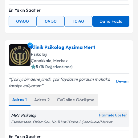
En Yakın Saatler
09:00
09:50
10:40
Daha Fazla
Klinik Psikolog Aysima Mert
Psikoloji
Çanakkale
,
Merkez
5
(
18
Değerlendirme)
Çok iyi bir deneyimdi, çok faydasını gördüm mutlaka
Devamı
tavsiye ediyorum
Adres
1
Adres
2
Online Görüşme
MRT Psikoloji
Haritada Göster
Esenler Mah. Özlem Sok. No:11 Kat:1 Daire:2 Çanakkale/Merkez
En Yakın Saatler