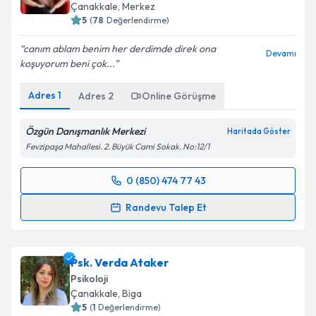
Çanakkale
,
Merkez
E-posta Adresiniz
5
(
78
Değerlendirme)
canım ablam benim her derdimde direk ona
Devamı
koşuyorum beni çok...
Kişisel verilerimin işlenmesine ilişkin
Aydınlatma
Adres
1
Adres
2
Online Görüşme
Metni
'ni okudum ve kişisel verilerimin belirtilen
kapsamda işlenmesini kabul ediyorum.
Özgün Danışmanlık Merkezi
Haritada Göster
Fevzipaşa Mahallesi. 2. Büyük Cami Sokak. No:12/1
Takvim Talebini Gönder
0 (850) 474 77 43
Randevu Takvimi Talebi
Randevu Talep Et
Psk. Canset Güler
için randevu takvimi talebi
oluşturun. Size bu uzmandan randevu almanız için bir
Psk. Verda Ataker
takvim hazırlandığında e-posta ile bilgilendireceğiz.
Psikoloji
E-posta Adresiniz
Çanakkale
,
Biga
5
(
1
Değerlendirme)