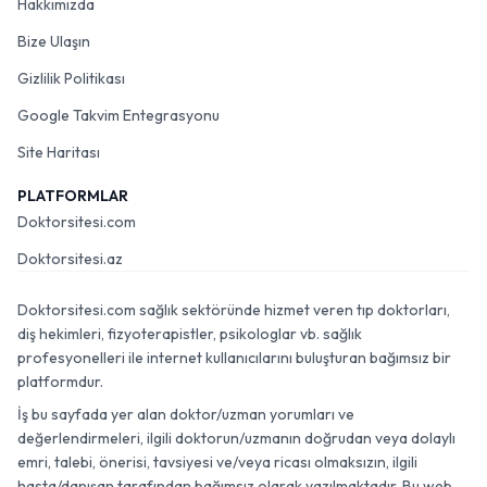
Hakkımızda
Bize Ulaşın
Gizlilik Politikası
Google Takvim Entegrasyonu
Site Haritası
PLATFORMLAR
Doktorsitesi.com
Doktorsitesi.az
Doktorsitesi.com sağlık sektöründe hizmet veren tıp doktorları,
diş hekimleri, fizyoterapistler, psikologlar vb. sağlık
profesyonelleri ile internet kullanıcılarını buluşturan bağımsız bir
platformdur.
İş bu sayfada yer alan doktor/uzman yorumları ve
değerlendirmeleri, ilgili doktorun/uzmanın doğrudan veya dolaylı
emri, talebi, önerisi, tavsiyesi ve/veya ricası olmaksızın, ilgili
hasta/danışan tarafından bağımsız olarak yazılmaktadır. Bu web