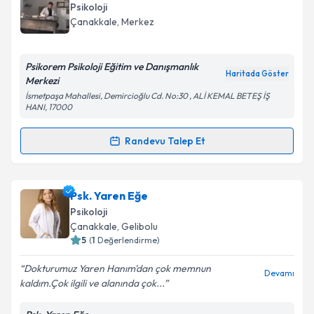
Size bu uzmandan randevu almanız için bir takvim
Psikoloji
hazırlandığında e-posta ile bilgilendireceğiz.
Çanakkale
,
Merkez
E-posta Adresiniz
Psikorem Psikoloji Eğitim ve Danışmanlık
Haritada Göster
Merkezi
İsmetpaşa Mahallesi, Demircioğlu Cd. No:30 , ALİ KEMAL BETEŞ İŞ
HANI, 17000
Kişisel verilerimin işlenmesine ilişkin
Aydınlatma
Metni
'ni okudum ve kişisel verilerimin belirtilen
Randevu Talep Et
kapsamda işlenmesini kabul ediyorum.
Randevu Takvimi Talebi
Takvim Talebini Gönder
Psk. Remzi Keskin
için randevu takvimi talebi
Psk. Yaren Eğe
oluşturun. Size bu uzmandan randevu almanız için bir
Psikoloji
takvim hazırlandığında e-posta ile bilgilendireceğiz.
Çanakkale
,
Gelibolu
5
(
1
Değerlendirme)
E-posta Adresiniz
Dokturumuz Yaren Hanım'dan çok memnun
Devamı
kaldım.Çok ilgili ve alanında çok...