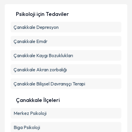
Psikoloji
için Tedaviler
Çanakkale Depresyon
Kişisel verilerimin işlenmesine ilişkin
Aydınlatma
Metni
'ni okudum ve kişisel verilerimin belirtilen
kapsamda işlenmesini kabul ediyorum.
Çanakkale Emdr
Çanakkale Kaygı Bozuklukları
Takvim Talebini Gönder
Çanakkale Akran zorbalığı
Çanakkale Bilişsel Davranışçı Terapi
Çanakkale İlçeleri
Merkez
Psikoloji
Biga
Psikoloji