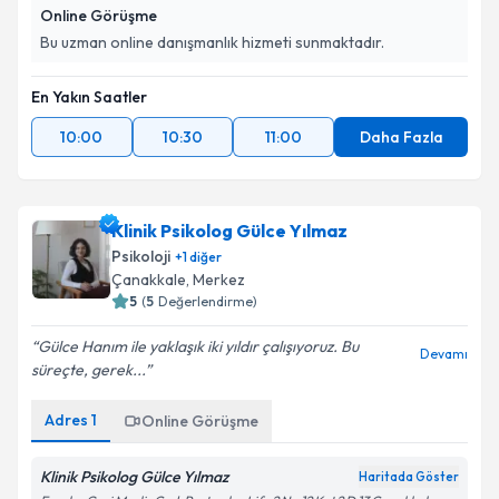
Online Görüşme
Bu uzman online danışmanlık hizmeti sunmaktadır.
En Yakın Saatler
10:00
10:30
11:00
Daha Fazla
Klinik Psikolog Gülce Yılmaz
Psikoloji
+
1
diğer
Çanakkale
,
Merkez
5
(
5
Değerlendirme)
Gülce Hanım ile yaklaşık iki yıldır çalışıyoruz. Bu
Devamı
süreçte, gerek...
Adres
1
Online Görüşme
Klinik Psikolog Gülce Yılmaz
Haritada Göster