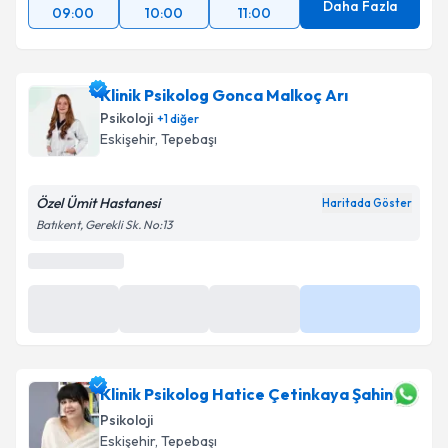
Daha Fazla
09:00
10:00
11:00
Klinik Psikolog Gonca Malkoç Arı
Psikoloji
+
1
diğer
Eskişehir
,
Tepebaşı
Özel Ümit Hastanesi
Haritada Göster
Batıkent, Gerekli Sk. No:13
En Yakın Saatler
Yarın
Yarın
Yarın
Daha Fazla
09:00
10:00
11:00
Klinik Psikolog Hatice Çetinkaya Şahin
Psikoloji