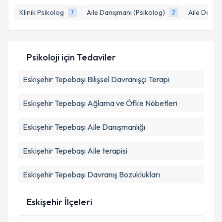
E-posta Adresiniz
İlgili Branşlar
Klinik Psikolog
Aile Danışmanı (Psikolog)
Aile Danış
7
2
Kişisel verilerimin işlenmesine ilişkin
Aydınlatma
Metni
'ni okudum ve kişisel verilerimin belirtilen
Psikoloji
için Tedaviler
kapsamda işlenmesini kabul ediyorum.
Eskişehir Tepebaşı Bilişsel Davranışçı Terapi
Takvim Talebini Gönder
Eskişehir Tepebaşı Ağlama ve Öfke Nöbetleri
Eskişehir Tepebaşı Aile Danışmanlığı
Eskişehir Tepebaşı Aile terapisi
Eskişehir Tepebaşı Davranış Bozuklukları
Eskişehir İlçeleri