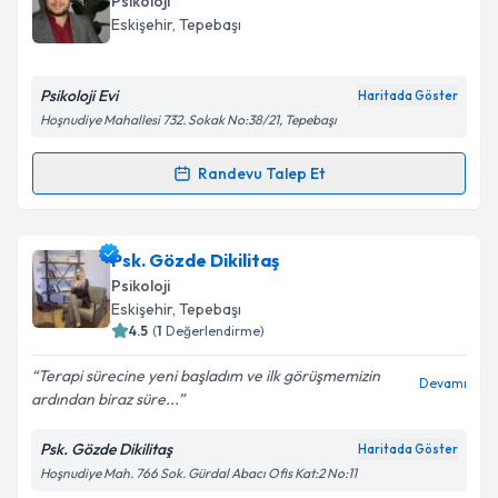
oluşturun. Size bu uzmandan randevu almanız için bir
Psikoloji
takvim hazırlandığında e-posta ile bilgilendireceğiz.
Eskişehir
,
Tepebaşı
E-posta Adresiniz
Psikoloji Evi
Haritada Göster
Hoşnudiye Mahallesi 732. Sokak No:38/21, Tepebaşı
Kişisel verilerimin işlenmesine ilişkin
Aydınlatma
Randevu Talep Et
Randevu Takvimi Talebi
Metni
'ni okudum ve kişisel verilerimin belirtilen
kapsamda işlenmesini kabul ediyorum.
Uzm. Psk. Deniz Uzan
için randevu takvimi talebi
Psk. Gözde Dikilitaş
oluşturun. Size bu uzmandan randevu almanız için bir
Takvim Talebini Gönder
Psikoloji
takvim hazırlandığında e-posta ile bilgilendireceğiz.
Eskişehir
,
Tepebaşı
4.5
(
1
Değerlendirme)
E-posta Adresiniz
Terapi sürecine yeni başladım ve ilk görüşmemizin
Devamı
ardından biraz süre...
Psk. Gözde Dikilitaş
Haritada Göster
Kişisel verilerimin işlenmesine ilişkin
Aydınlatma
Hoşnudiye Mah. 766 Sok. Gürdal Abacı Ofis Kat:2 No:11
Metni
'ni okudum ve kişisel verilerimin belirtilen