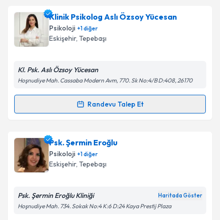
kapsamda işlenmesini kabul ediyorum.
Psk. Dan. Hakan Akpınar
için randevu takvimi talebi
Klinik Psikolog Aslı Özsoy Yücesan
oluşturun. Size bu uzmandan randevu almanız için bir
Takvim Talebini Gönder
Psikoloji
+
1
diğer
takvim hazırlandığında e-posta ile bilgilendireceğiz.
Eskişehir
,
Tepebaşı
E-posta Adresiniz
Kl. Psk. Aslı Özsoy Yücesan
Hoşnudiye Mah. Cassaba Modern Avm, 770. Sk No:4/B D:408, 26170
Kişisel verilerimin işlenmesine ilişkin
Aydınlatma
Randevu Talep Et
Randevu Takvimi Talebi
Metni
'ni okudum ve kişisel verilerimin belirtilen
kapsamda işlenmesini kabul ediyorum.
Klinik Psikolog Aslı Özsoy Yücesan
için randevu
Psk. Şermin Eroğlu
takvimi talebi oluşturun. Size bu uzmandan randevu
Takvim Talebini Gönder
Psikoloji
+
1
diğer
almanız için bir takvim hazırlandığında e-posta ile
Eskişehir
,
Tepebaşı
bilgilendireceğiz.
E-posta Adresiniz
Psk. Şermin Eroğlu Kliniği
Haritada Göster
Hoşnudiye Mah. 734. Sokak No:4 K:6 D:24 Kaya Prestij Plaza