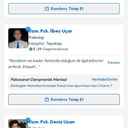
Kişisel verilerimin işlenmesine ilişkin
Aydınlatma
Randevu Talep Et
Metni
'ni okudum ve kişisel verilerimin belirtilen
Randevu Takvimi Talebi
kapsamda işlenmesini kabul ediyorum.
Uzm. Psk. Berfin Dobrucalı
için randevu takvimi
Uzm. Psk. İlbey Uçar
Takvim Talebini Gönder
talebi oluşturun. Size bu uzmandan randevu almanız
Psikoloji
için bir takvim hazırlandığında e-posta ile
Eskişehir
,
Tepebaşı
bilgilendireceğiz.
5
(
29
Değerlendirme)
E-posta Adresiniz
Kendimin ne kadar farkında olduğum ile ilgili bilincimi
Devamı
arttırdı. Empati...
Psikosanat Danışmanlık Merkezi
Haritada Göster
Eskibağlar Mahallesi Kumlubel Sokak İnan Apartmanı Kat: 2 Daire: 7
Kişisel verilerimin işlenmesine ilişkin
Aydınlatma
Metni
'ni okudum ve kişisel verilerimin belirtilen
kapsamda işlenmesini kabul ediyorum.
Randevu Talep Et
Randevu Takvimi Talebi
Takvim Talebini Gönder
Uzm. Psk. İlbey Uçar
için randevu takvimi talebi
Uzm. Psk. Deniz Uzan