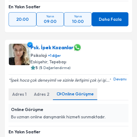
En Yakın Saatler
Yarın
Yarın
20:00
Daha Fazla
09:00
10:00
Psk. İpek Kozanlar
Psikoloji
+
1
diğer
Eskişehir
,
Tepebaşı
5
(
5
Değerlendirme)
Devamı
İpek hoca çok deneyimli ve sizinle iletişimi çok iyi işi...
Online Görüşme
Adres
1
Adres
2
Online Görüşme
Bu uzman online danışmanlık hizmeti sunmaktadır.
En Yakın Saatler