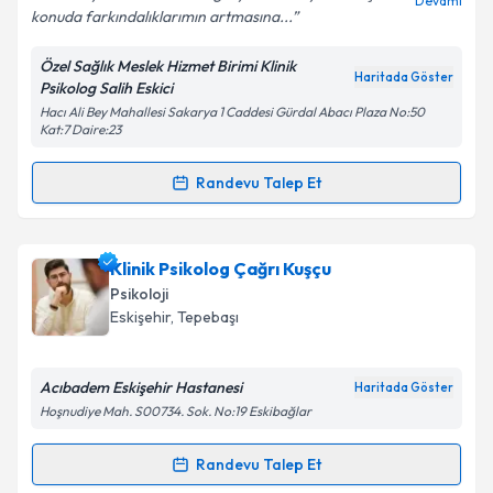
Salih beye uzun zamandır gidiyorum. Hayatta birçok
Devamı
konuda farkındalıklarımın artmasına...
Özel Sağlık Meslek Hizmet Birimi Klinik
Haritada Göster
Psikolog Salih Eskici
Hacı Ali Bey Mahallesi Sakarya 1 Caddesi Gürdal Abacı Plaza No:50
Kat:7 Daire:23
Randevu Talep Et
Randevu Takvimi Talebi
Klinik Psikolog Salih Eskici
için randevu takvimi
Klinik Psikolog Çağrı Kuşçu
talebi oluşturun. Size bu uzmandan randevu almanız
Psikoloji
için bir takvim hazırlandığında e-posta ile
Eskişehir
,
Tepebaşı
bilgilendireceğiz.
E-posta Adresiniz
Acıbadem Eskişehir Hastanesi
Haritada Göster
Hoşnudiye Mah. S00734. Sok. No:19 Eskibağlar
Randevu Talep Et
Randevu Takvimi Talebi