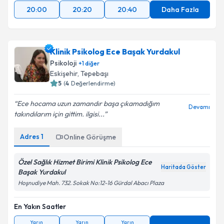
20:00
20:20
20:40
Daha Fazla
Klinik Psikolog Ece Başak Yurdakul
Psikoloji
+
1
diğer
Eskişehir
,
Tepebaşı
5
(
4
Değerlendirme)
Ece hocama uzun zamandır başa çıkamadığım
Devamı
takındılarım için gittim. ilgisi...
Adres
1
Online Görüşme
Özel Sağlık Hizmet Birimi Klinik Psikolog Ece
Haritada Göster
Başak Yurdakul
Hoşnudiye Mah. 732. Sokak No:12-16 Gürdal Abacı Plaza
En Yakın Saatler
Yarın
Yarın
Yarın