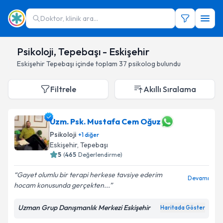
Doktor, klinik ara...
Psikoloji, Tepebaşı - Eskişehir
Eskişehir
Tepebaşı
içinde toplam
37
psikolog
bulundu
Filtrele
Akıllı Sıralama
Uzm. Psk. Mustafa Cem Oğuz
Psikoloji
+
1
diğer
Eskişehir
,
Tepebaşı
5
(
465
Değerlendirme)
Gayet olumlu bir terapi herkese tavsiye ederim
Devamı
hocam konusunda gerçekten...
Uzman Grup Danışmanlık Merkezi Eskişehir
Haritada Göster