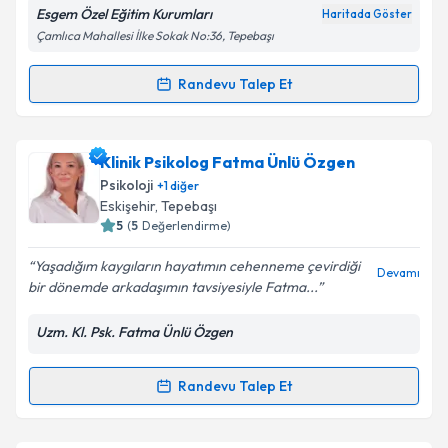
E-posta Adresiniz
Esgem Özel Eğitim Kurumları
Haritada Göster
Çamlıca Mahallesi İlke Sokak No:36, Tepebaşı
Randevu Talep Et
Randevu Takvimi Talebi
Kişisel verilerimin işlenmesine ilişkin
Aydınlatma
Metni
'ni okudum ve kişisel verilerimin belirtilen
kapsamda işlenmesini kabul ediyorum.
Psk. Emine Demirkala
için randevu takvimi talebi
Klinik Psikolog Fatma Ünlü Özgen
oluşturun. Size bu uzmandan randevu almanız için bir
Psikoloji
+
1
diğer
takvim hazırlandığında e-posta ile bilgilendireceğiz.
Takvim Talebini Gönder
Eskişehir
,
Tepebaşı
5
(
5
Değerlendirme)
E-posta Adresiniz
Yaşadığım kaygıların hayatımın cehenneme çevirdiği
Devamı
bir dönemde arkadaşımın tavsiyesiyle Fatma...
Uzm. Kl. Psk. Fatma Ünlü Özgen
Kişisel verilerimin işlenmesine ilişkin
Aydınlatma
Metni
'ni okudum ve kişisel verilerimin belirtilen
kapsamda işlenmesini kabul ediyorum.
Randevu Talep Et
Randevu Takvimi Talebi