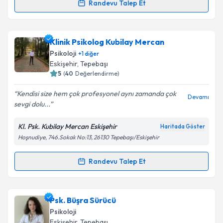
Randevu Talep Et
Randevu Takvimi Talebi
Takvim Talebini Gönder
Psk. Elif Begüm Cavak
için randevu takvimi talebi
Klinik Psikolog Kubilay Mercan
oluşturun. Size bu uzmandan randevu almanız için bir
Psikoloji
+
1
diğer
takvim hazırlandığında e-posta ile bilgilendireceğiz.
Eskişehir
,
Tepebaşı
5
(
40
Değerlendirme)
E-posta Adresiniz
Kendisi size hem çok profesyonel aynı zamanda çok
Devamı
sevgi dolu...
Kl. Psk. Kubilay Mercan Eskişehir
Haritada Göster
Kişisel verilerimin işlenmesine ilişkin
Aydınlatma
Hoşnudiye, 746.Sokak No:13, 26130 Tepebaşı/Eskişehir
Metni
'ni okudum ve kişisel verilerimin belirtilen
kapsamda işlenmesini kabul ediyorum.
Randevu Talep Et
Randevu Takvimi Talebi
Takvim Talebini Gönder
Klinik Psikolog Kubilay Mercan
için randevu takvimi
Psk. Büşra Sürücü
talebi oluşturun. Size bu uzmandan randevu almanız
Psikoloji