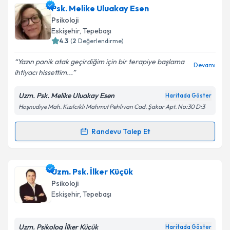
Takvim Talebini Gönder
Klinik Psikolog Fatma Ünlü Özgen
için randevu
Psk. Melike Uluakay Esen
takvimi talebi oluşturun. Size bu uzmandan randevu
Psikoloji
almanız için bir takvim hazırlandığında e-posta ile
Eskişehir
,
Tepebaşı
bilgilendireceğiz.
4.3
(
2
Değerlendirme)
E-posta Adresiniz
Yazın panik atak geçirdiğim için bir terapiye başlama
Devamı
ihtiyacı hissettim...
Uzm. Psk. Melike Uluakay Esen
Haritada Göster
Hoşnudiye Mah. Kızılcıklı Mahmut Pehlivan Cad. Şakar Apt. No:30 D:3
Kişisel verilerimin işlenmesine ilişkin
Aydınlatma
Metni
'ni okudum ve kişisel verilerimin belirtilen
kapsamda işlenmesini kabul ediyorum.
Randevu Talep Et
Randevu Takvimi Talebi
Takvim Talebini Gönder
Psk. Melike Uluakay Esen
için randevu takvimi talebi
Uzm. Psk. İlker Küçük
oluşturun. Size bu uzmandan randevu almanız için bir
Psikoloji
takvim hazırlandığında e-posta ile bilgilendireceğiz.
Eskişehir
,
Tepebaşı
E-posta Adresiniz