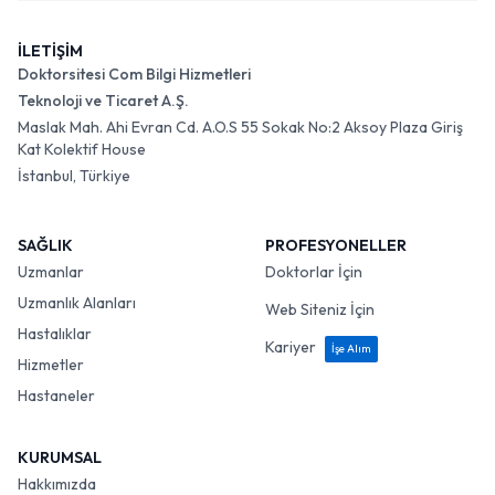
İLETİŞİM
Doktorsitesi Com Bilgi Hizmetleri
Teknoloji ve Ticaret A.Ş.
Maslak Mah. Ahi Evran Cd. A.O.S 55 Sokak No:2 Aksoy Plaza Giriş
Kat Kolektif House
İstanbul, Türkiye
SAĞLIK
PROFESYONELLER
Uzmanlar
Doktorlar İçin
Uzmanlık Alanları
Web Siteniz İçin
Hastalıklar
Kariyer
İşe Alım
Hizmetler
Hastaneler
KURUMSAL