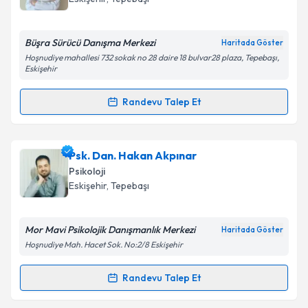
için bir takvim hazırlandığında e-posta ile
Eskişehir
,
Tepebaşı
bilgilendireceğiz.
E-posta Adresiniz
Büşra Sürücü Danışma Merkezi
Haritada Göster
Hoşnudiye mahallesi 732 sokak no 28 daire 18 bulvar28 plaza, Tepebaşı,
Eskişehir
Randevu Talep Et
Kişisel verilerimin işlenmesine ilişkin
Aydınlatma
Randevu Takvimi Talebi
Metni
'ni okudum ve kişisel verilerimin belirtilen
kapsamda işlenmesini kabul ediyorum.
Psk. Büşra Sürücü
için randevu takvimi talebi
Psk. Dan. Hakan Akpınar
oluşturun. Size bu uzmandan randevu almanız için bir
Psikoloji
Takvim Talebini Gönder
takvim hazırlandığında e-posta ile bilgilendireceğiz.
Eskişehir
,
Tepebaşı
E-posta Adresiniz
Mor Mavi Psikolojik Danışmanlık Merkezi
Haritada Göster
Hoşnudiye Mah. Hacet Sok. No:2/8 Eskişehir
Kişisel verilerimin işlenmesine ilişkin
Aydınlatma
Randevu Talep Et
Randevu Takvimi Talebi
Metni
'ni okudum ve kişisel verilerimin belirtilen