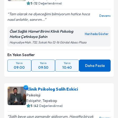
Eskişehir
,
Tepebaşı
5
(
12
Değerlendirme)
Tam olarak ne diyeceğimi bilmiyorum hatice hoca
Devamı
nasıl anlatılır, sanırım...
Özel Sağlık Hizmet Birimi Klinik Psikolog
Haritada Göster
Hatice Çetinkaya Şahin
Hoşnudiye Mah. 732. Sokak No:12-16 Gürdal Abacı Plaza
En Yakın Saatler
Yarın
Yarın
Yarın
Daha Fazla
09:00
09:50
10:40
Klinik Psikolog Salih Eskici
Psikoloji
Eskişehir
,
Tepebaşı
5
(
42
Değerlendirme)