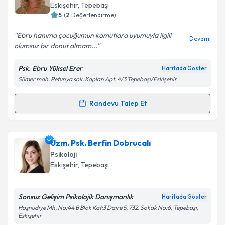
Psikoloji
takvim hazırlandığında e-posta ile bilgilendireceğiz.
Eskişehir
,
Tepebaşı
5
(
2
Değerlendirme)
E-posta Adresiniz
Ebru hanıma çocuğumun komutlara uyumuyla ilgili
Devamı
olumsuz bir donut almam...
Psk. Ebru Yüksel Erer
Haritada Göster
Kişisel verilerimin işlenmesine ilişkin
Aydınlatma
Sümer mah. Petunya sok. Kaplan Apt. 4/3 Tepebaşı/Eskişehir
Metni
'ni okudum ve kişisel verilerimin belirtilen
kapsamda işlenmesini kabul ediyorum.
Randevu Talep Et
Randevu Takvimi Talebi
Takvim Talebini Gönder
Psk. Ebru Yüksel Erer
için randevu takvimi talebi
Uzm. Psk. Berfin Dobrucalı
oluşturun. Size bu uzmandan randevu almanız için bir
Psikoloji
takvim hazırlandığında e-posta ile bilgilendireceğiz.
Eskişehir
,
Tepebaşı
E-posta Adresiniz
Sonsuz Gelişim Psikolojik Danışmanlık
Haritada Göster
Hoşnudiye Mh, No:44 B Blok Kat:3 Daire 5, 732. Sokak No:6, Tepebaşı,
Eskişehir