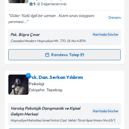
Eskişehir
,
Tepebaşı
5
(
2
Değerlendirme)
E-posta Adresiniz
Güler Yüzlü ilgili bir uzman . Kızım sınav kaygısını
Devamı
yenmesi...
Psk. Büşra Çınar
Haritada Göster
Kişisel verilerimin işlenmesine ilişkin
Aydınlatma
Cassaba Modern Hoşnudiye Mh. 770. Sk No:4 B114
Metni
'ni okudum ve kişisel verilerimin belirtilen
kapsamda işlenmesini kabul ediyorum.
Randevu Talep Et
Randevu Takvimi Talebi
Takvim Talebini Gönder
Psk. Büşra Çınar
için randevu takvimi talebi
Psk. Dan. Serkan Yıldırım
oluşturun. Size bu uzmandan randevu almanız için bir
Psikoloji
takvim hazırlandığında e-posta ile bilgilendireceğiz.
Eskişehir
,
Tepebaşı
E-posta Adresiniz
Varoluş Psikolojik Danışmanlık ve Kişisel
Haritada Göster
Gelişim Merkezi
Hoşnudiye Mahallesi İsmet İnönü Cad. Vehbi Töral Apartmanı No:65/1,