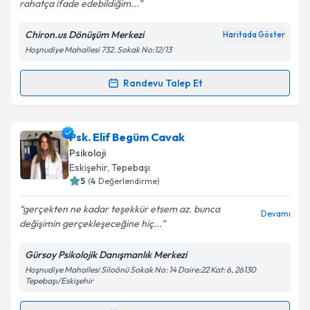
Devamı
rahatça ifade edebildiğim...
Chiron.us Dönüşüm Merkezi
Haritada Göster
Kişisel verilerimin işlenmesine ilişkin
Aydınlatma
Hoşnudiye Mahallesi 732. Sokak No:12/13
Metni
'ni okudum ve kişisel verilerimin belirtilen
kapsamda işlenmesini kabul ediyorum.
Randevu Talep Et
Randevu Takvimi Talebi
Takvim Talebini Gönder
Psk. Beliz Yetim
için randevu takvimi talebi oluşturun.
Psk. Elif Begüm Cavak
Size bu uzmandan randevu almanız için bir takvim
Psikoloji
hazırlandığında e-posta ile bilgilendireceğiz.
Eskişehir
,
Tepebaşı
5
(
4
Değerlendirme)
E-posta Adresiniz
gerçekten ne kadar teşekkür etsem az. bunca
Devamı
değişimin gerçekleşeceğine hiç...
Gürsoy Psikolojik Danışmanlık Merkezi
Kişisel verilerimin işlenmesine ilişkin
Aydınlatma
Hoşnudiye Mahallesi Siloönü Sokak No: 14 Daire:22 Kat: 6, 26130
Metni
'ni okudum ve kişisel verilerimin belirtilen
Tepebaşı/Eskişehir
kapsamda işlenmesini kabul ediyorum.