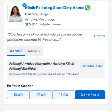
Klinik Psikolog Sibel Dinç Akıncı
Psikoloji
+
1
diğer
Antalya
,
Muratpaşa
5
(
136
Değerlendirme)
Sibel hocamı bulma sürecimde birçok terapistle
Devamı
görüştüm; sonunda bir hocamın...
Adres
1
Adres
2
Psikoloji Antalya Konyaaltı / Antalya Klinik
Haritada Göster
Psikoloji Enstitüsü
Bahçelievler Mah. Konyaaltı Cad. Murat Apt. No:44/2
En Yakın Saatler
13:00
17:00
18:00
Daha Fazla