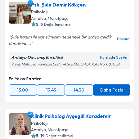
Psk. Şule Demir Kökçen
Psikoloji
Antalya
,
Muratpaşa
5
(
5
Değerlendirme)
Şule hanım ile yas sürecim nedeniyle bir araya geldik.
Devamı
Kendisine...
Antalya Davranış Enstitüsü
Haritada Göster
Varlık Mah. Teomanpaşa Cad. 174 Sok Özgül Apt. Kat:1 No:1, 07050
En Yakın Saatler
13:00
13:45
14:30
Daha Fazla
Klinik Psikolog Ayşegül Karademir
Psikoloji
Antalya
,
Muratpaşa
5
(
19
Değerlendirme)