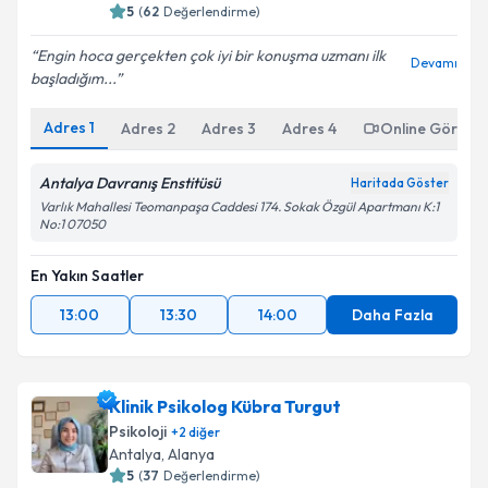
5
(
62
Değerlendirme)
Engin hoca gerçekten çok iyi bir konuşma uzmanı ilk
Devamı
başladığım...
Adres
1
Adres
2
Adres
3
Adres
4
Online Görüşm
Antalya Davranış Enstitüsü
Haritada Göster
Varlık Mahallesi Teomanpaşa Caddesi 174. Sokak Özgül Apartmanı K:1
No:1 07050
En Yakın Saatler
13:00
13:30
14:00
Daha Fazla
Klinik Psikolog Kübra Turgut
Psikoloji
+
2
diğer
Antalya
,
Alanya
5
(
37
Değerlendirme)