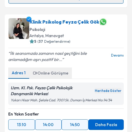
Klinik Psikolog Atila Tunçel
için randevu takvimi
talebi oluşturun. Size bu uzmandan randevu almanız
için bir takvim hazırlandığında e-posta ile
Klinik Psikolog Feyza Çelik Gök
bilgilendireceğiz.
Psikoloji
Antalya
,
Manavgat
E-posta Adresiniz
5
(
37
Değerlendirme)
İlk seansımızda zamanın nasıl geçtiğini bile
Devamı
anlamadığım aşırı pozitif bir...
Kişisel verilerimin işlenmesine ilişkin
Aydınlatma
Adres
1
Online Görüşme
Metni
'ni okudum ve kişisel verilerimin belirtilen
kapsamda işlenmesini kabul ediyorum.
Uzm. Kl. Psk. Feyza Çelik Psikolojik
Haritada Göster
Danışmanlık Merkezi
Takvim Talebini Gönder
Yukarı Hisar Mah. Şelale Cad. 7001 Sk. Duman İş Merkezi No:14/34
En Yakın Saatler
13:10
14:00
14:50
Daha Fazla