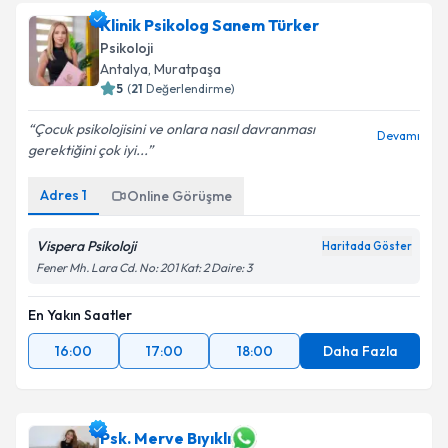
Klinik Psikolog Sanem Türker
Psikoloji
Antalya
,
Muratpaşa
5
(
21
Değerlendirme)
Çocuk psikolojisini ve onlara nasıl davranması
Devamı
gerektiğini çok iyi...
Adres
1
Online Görüşme
Vispera Psikoloji
Haritada Göster
Fener Mh. Lara Cd. No: 201 Kat: 2 Daire: 3
En Yakın Saatler
16:00
17:00
18:00
Daha Fazla
Psk. Merve Bıyıklı