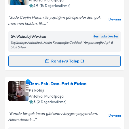
Antalya
,
Muratpaşa
4.9
(
14
Değerlendirme)
Sude Ceylin Hanım ile yaptığım görüşmelerden çok
Devamı
memnun kaldım. İlk...
Gri Psikoloji Merkezi
Haritada Göster
Yeşilbahçe Mahallesi, Metin Kasapoğlu Caddesi, Yorgancıoğlu Apt. B
blok Sitesi
Randevu Talep Et
Randevu Takvimi Talebi
Psk. Sude Ceylin Bars
için randevu takvimi talebi
Uzm. Psk. Dan. Fatih Fidan
oluşturun. Size bu uzmandan randevu almanız için bir
Psikoloji
takvim hazırlandığında e-posta ile bilgilendireceğiz.
Antalya
,
Muratpaşa
5
(
2
Değerlendirme)
E-posta Adresiniz
Bende bir çok insan gibi sınav kaygısı yaşıyordum.
Devamı
Ailem destek...