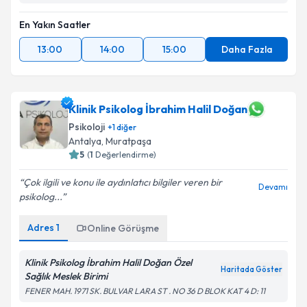
En Yakın Saatler
13:00
14:00
15:00
Daha Fazla
Klinik Psikolog İbrahim Halil Doğan
Psikoloji
+
1
diğer
Antalya
,
Muratpaşa
5
(
1
Değerlendirme)
Çok ilgili ve konu ile aydınlatıcı bilgiler veren bir
Devamı
psikolog...
Adres
1
Online Görüşme
Klinik Psikolog İbrahim Halil Doğan Özel
Haritada Göster
Sağlık Meslek Birimi
FENER MAH. 1971 SK. BULVAR LARA ST . NO 36 D BLOK KAT 4 D: 11