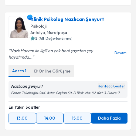
Klinik Psikolog Nazlıcan Şenyurt
Psikoloji
Antalya
,
Muratpaşa
5
(
48
Değerlendirme)
Nazlı Hocam ile ilgili en çok beni şaşırtan şey
Devamı
hayatımda...
Adres
1
Online Görüşme
Nazlıcan Şenyurt
Haritada Göster
Fener. Tekelioğlu Cad. Astur Ceylan Sit. D Blok. No: 82. Kat: 3. Daire: 7
En Yakın Saatler
13:00
14:00
15:00
Daha Fazla