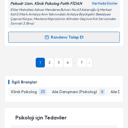
Psikodr Uzm. Klinik Psikolog Fatih FİDAN
Haritada Göster
Kişisel verilerimin işlenmesine ilişkin
Aydınlatma
Etiler Mahallesi Adnan Menderes Bulvarı No:63 Askeroğlu İş Merkezi
Metni
'ni okudum ve kişisel verilerimin belirtilen
Kat:5 (Mark Antalya Avm Yakınındaki Antalya Büyükşehir Belediyesi
kapsamda işlenmesini kabul ediyorum.
Çapraz Karşısı, Mevlana Köprüsünün Altından Geçince Kvk Servisinden
Sonraki 3. Bina)
Takvim Talebini Gönder
Randevu Talep Et
Randevu Takvimi Talebi
Uzm. Psk. Dan. Fatih Fidan
için randevu takvimi
1
2
3
4
...
7
›
talebi oluşturun. Size bu uzmandan randevu almanız
için bir takvim hazırlandığında e-posta ile
bilgilendireceğiz.
İlgili Branşlar
E-posta Adresiniz
Klinik Psikolog
Aile Danışmanı (Psikolog)
Aile Danı
25
6
Kişisel verilerimin işlenmesine ilişkin
Aydınlatma
Psikoloji
için Tedaviler
Metni
'ni okudum ve kişisel verilerimin belirtilen
kapsamda işlenmesini kabul ediyorum.