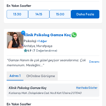
En Yakın Saatler
13:30
14:15
15:00
Daha Fazla
Klinik Psikolog Gamze Koç
Psikoloji
+
1
diğer
Antalya
,
Muratpaşa
4.9
(
7
Değerlendirme)
Gamze Hanım ile çok güzel geçiyor seanslarımız. Çok
Devamı
memnunum. Mesleğini...
Adres
1
Online Görüşme
Klinik Psikolog Gamze Koç
Haritada Göster
Kızılsaray Mah. Dolaplıdere Cad. No:8 Kat:1 Daire:2 07040
En Yakın Saatler