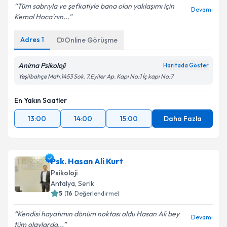
Tüm sabrıyla ve şefkatiyle bana olan yaklaşımı için
Devamı
Kemal Hoca'nın...
Adres
1
Online Görüşme
Anima Psikoloji
Haritada Göster
Yeşilbahçe Mah.1453 Sok. 7.Eyiler Ap. Kapı No:1 İç kapı No:7
En Yakın Saatler
13:00
14:00
15:00
Daha Fazla
Psk. Hasan Ali Kurt
Psikoloji
Antalya
,
Serik
5
(
16
Değerlendirme)
Kendisi hayatımın dönüm noktası oldu Hasan Ali bey
Devamı
tüm olaylarda...