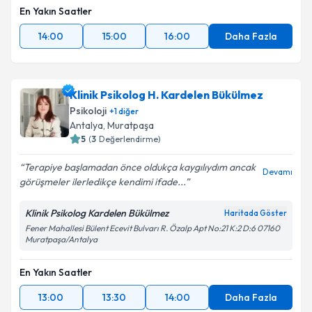
En Yakın Saatler
14:00
15:00
16:00
Daha Fazla
Klinik Psikolog H. Kardelen Bükülmez
Psikoloji
+
1
diğer
Antalya
,
Muratpaşa
5
(
3
Değerlendirme)
Terapiye başlamadan önce oldukça kaygılıydım ancak
Devamı
görüşmeler ilerledikçe kendimi ifade...
Klinik Psikolog Kardelen Bükülmez
Haritada Göster
Fener Mahallesi Bülent Ecevit Bulvarı R. Özalp Apt No:21 K:2 D:6 07160
Muratpaşa/Antalya
En Yakın Saatler
13:00
13:30
14:00
Daha Fazla