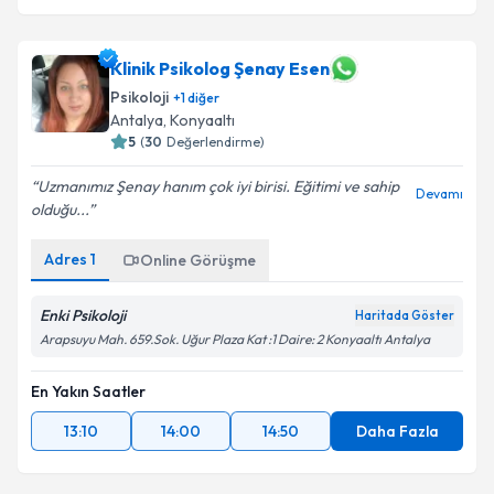
Klinik Psikolog Şenay Esen
Psikoloji
+
1
diğer
Antalya
,
Konyaaltı
5
(
30
Değerlendirme)
Uzmanımız Şenay hanım çok iyi birisi. Eğitimi ve sahip
Devamı
olduğu...
Adres
1
Online Görüşme
Enki Psikoloji
Haritada Göster
Arapsuyu Mah. 659.Sok. Uğur Plaza Kat :1 Daire: 2 Konyaaltı Antalya
En Yakın Saatler
13:10
14:00
14:50
Daha Fazla