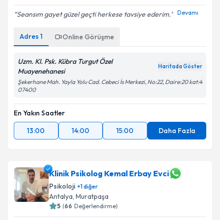
Devamı
Seansım gayet güzel geçti herkese tavsiye ederim.
Adres
1
Online Görüşme
Uzm. Kl. Psk. Kübra Turgut Özel
Haritada Göster
Muayenehanesi
Şekerhane Mah. Yayla Yolu Cad. Cebeci İs Merkezi, No:22, Daire:20 kat:4
07400
En Yakın Saatler
13:00
14:00
15:00
Daha Fazla
Klinik Psikolog Kemal Erbay Evci
Psikoloji
+
1
diğer
Antalya
,
Muratpaşa
5
(
66
Değerlendirme)