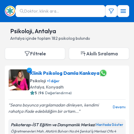
Doktor, klinik ara...
Psikoloji, Antalya
Antalya
içinde toplam
182
psikolog
bulundu
Filtrele
Akıllı Sıralama
Klinik Psikolog Damla Kankaya
Psikoloji
+
1
diğer
Antalya
,
Konyaaltı
5
(
96
Değerlendirme)
Seans boyunca yargılamadan dinleyen, kendimi
Devamı
rahatça ifade edebildiğim bir ortam...
Psikoterap-İST Eğitim ve Danışmanlık Merkezi
Haritada Göster
Öğretmenevleri Mah. Atatürk Bulvarı No:64 Şenkal İş Merkezi Ofis 4