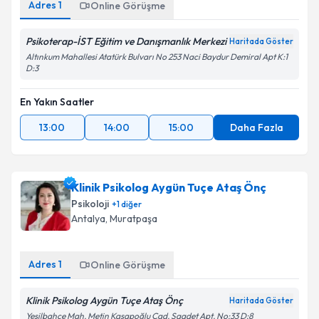
Adres
1
Online Görüşme
Psikoterap-İST Eğitim ve Danışmanlık Merkezi
Haritada Göster
Altınkum Mahallesi Atatürk Bulvarı No 253 Naci Baydur Demiral Apt K:1
D:3
En Yakın Saatler
13:00
14:00
15:00
Daha Fazla
Klinik Psikolog Aygün Tuçe Ataş Önç
Psikoloji
+
1
diğer
Antalya
,
Muratpaşa
Adres
1
Online Görüşme
Klinik Psikolog Aygün Tuçe Ataş Önç
Haritada Göster
Yeşilbahçe Mah. Metin Kasapoğlu Cad. Saadet Apt. No:33 D:8