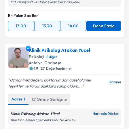
Kat:2 Konyaaltı-Antalya (Sedir Restoran yanı)
En Yakın Saatler
13:00
13:30
14:00
Daha Fazla
Klinik Psikolog Atakan Yücel
Psikoloji
+
1
diğer
Antalya
,
Gazipaşa
4.9
(
27
Değerlendirme)
Uzmanımız değerli doktorumdan güzel olumlu
Devamı
teşvikler ve farkındalıklara sahip oldum....
Adres
1
Online Görüşme
Klinik Psikolog Atakan Yücel
Haritada Göster
Yeni Mah. Ulusal Egemenlik Bulv. No:42/D3