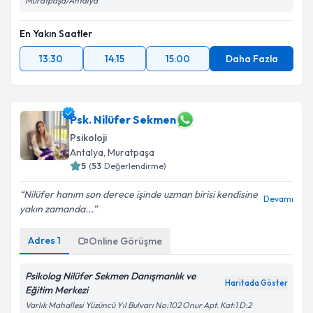
Muratpaşa/Antalya
En Yakın Saatler
13:30
14:15
15:00
Daha Fazla
Psk. Nilüfer Sekmen
Psikoloji
Antalya
,
Muratpaşa
5
(
53
Değerlendirme)
Nilüfer hanım son derece işinde uzman birisi kendisine
Devamı
yakın zamanda...
Adres
1
Online Görüşme
Psikolog Nilüfer Sekmen Danışmanlık ve
Haritada Göster
Eğitim Merkezi
Varlık Mahallesi Yüzüncü Yıl Bulvarı No:102 Onur Apt. Kat:1 D:2