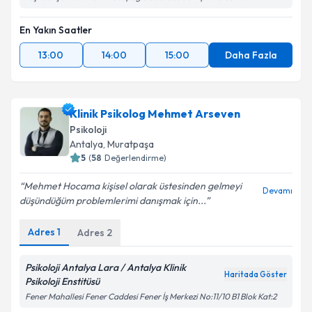
En Yakın Saatler
13:00
14:00
15:00
Daha Fazla
Klinik Psikolog Mehmet Arseven
Psikoloji
Antalya
,
Muratpaşa
5
(
58
Değerlendirme)
Mehmet Hocama kişisel olarak üstesinden gelmeyi
Devamı
düşündüğüm problemlerimi danışmak için...
Adres
1
Adres
2
Psikoloji Antalya Lara / Antalya Klinik
Haritada Göster
Psikoloji Enstitüsü
Fener Mahallesi Fener Caddesi Fener İş Merkezi No:11/10 B1 Blok Kat:2