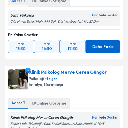
Adres
1
Online Görüşme
Safir Psikoloji
Haritada Göster
Öğretmen Evleri Mah. 999 Sok. Düriye Abay Apt. No:27 D:4
En Yakın Saatler
Yarın
Yarın
Yarın
Daha Fazla
15:30
16:30
17:30
Klinik Psikolog Merve Ceren Güngör
Psikoloji
+
1
diğer
Antalya
,
Muratpaşa
Adres
1
Online Görüşme
Klinik Psikolog Merve Ceren Güngör
Haritada Göster
Fener Mah. Tekelioğlu Cad. Kedikli Sitesi., A Blok, No:68, K:1 D:3