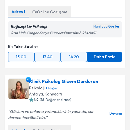
Adres
1
Online Görüşme
Boğaziçi Liv Psikoloji
Haritada Göster
Orta Mah. Otogar Karşısı Gürevler Plaza Kat:2 Ofis No:11
En Yakın Saatler
13:00
13:40
14:20
Daha Fazla
Klinik Psikolog Gizem Durduran
Psikoloji
+
1
diğer
Antalya
,
Konyaaltı
4.9
(
18
Değerlendirme)
Gözlem ve anlama yeteneklerinin yanında, son
Devamı
derece tecrübeli biri.