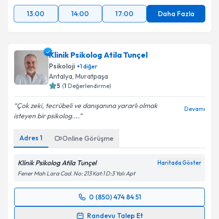
13:00
14:00
17:00
Daha Fazla
Klinik Psikolog Atila Tunçel
Psikoloji
+
1
diğer
Antalya
,
Muratpaşa
5
(
1
Değerlendirme)
Çok zeki, tecrübeli ve danışanına yararlı olmak
Devamı
isteyen bir psikolog....
Adres
1
Online Görüşme
Klinik Psikolog Atila Tunçel
Haritada Göster
Fener Mah Lara Cad. No: 213 Kat:1 D:3 Yalı Apt
0 (850) 474 84 51
Randevu Takvimi Talebi
Randevu Talep Et