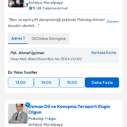
Antalya
,
Muratpaşa
5
(
26
Değerlendirme)
Ben ve eşim çift danışmanlığı şeklinde Psikolog Ahmet
Devamı
beyden destek...
Adres
1
Online Görüşme
Psk. Ahmet İşçimen
Haritada Göster
Fener Mah. Bülent Ecevit Bulv. No:75/A K:2 D:102
En Yakın Saatler
13:00
14:00
15:00
Daha Fazla
Uzman Dil ve Konuşma Terapisti Engin
Olgun
Psikoloji
+
1
diğer
Antalya
,
Muratpaşa