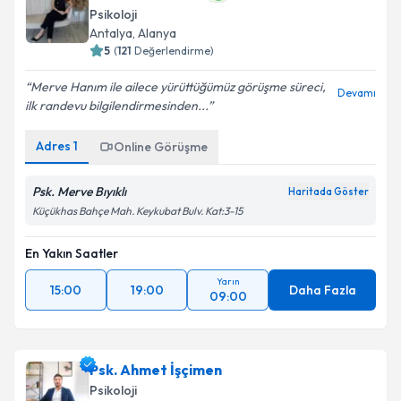
Psikoloji
Antalya
,
Alanya
5
(
121
Değerlendirme)
Merve Hanım ile ailece yürüttüğümüz görüşme süreci,
Devamı
ilk randevu bilgilendirmesinden...
Adres
1
Online Görüşme
Psk. Merve Bıyıklı
Haritada Göster
Küçükhas Bahçe Mah. Keykubat Bulv. Kat:3-15
En Yakın Saatler
Yarın
15:00
19:00
Daha Fazla
09:00
Psk. Ahmet İşçimen
Psikoloji