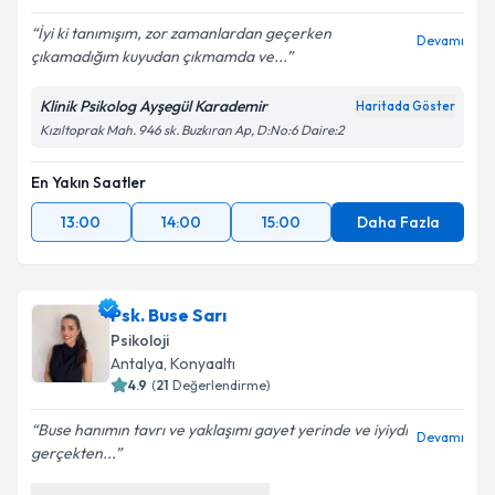
İyi ki tanımışım, zor zamanlardan geçerken
Devamı
çıkamadığım kuyudan çıkmamda ve...
Klinik Psikolog Ayşegül Karademir
Haritada Göster
Kızıltoprak Mah. 946 sk. Buzkıran Ap, D:No:6 Daire:2
En Yakın Saatler
13:00
14:00
15:00
Daha Fazla
Psk. Buse Sarı
Psikoloji
Antalya
,
Konyaaltı
4.9
(
21
Değerlendirme)
Buse hanımın tavrı ve yaklaşımı gayet yerinde ve iyiydi
Devamı
gerçekten...