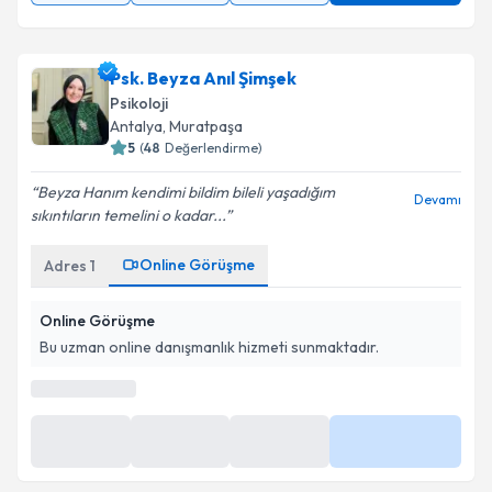
Psk. Beyza Anıl Şimşek
Psikoloji
Antalya
,
Muratpaşa
5
(
48
Değerlendirme)
Beyza Hanım kendimi bildim bileli yaşadığım
Devamı
sıkıntıların temelini o kadar...
Online Görüşme
Adres
1
Online Görüşme
Bu uzman online danışmanlık hizmeti sunmaktadır.
En Yakın Saatler
13:00
14:00
15:00
Daha Fazla