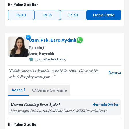
En Yakın Saatler
15:00
16:15
17:30
Daha Fazla
Uzm. Psk. Esra Aydınlı
Psikoloji
İzmir
,
Bayraklı
5
(
3
Değerlendirme)
Evlilik öncesi kıskançlık sebebi ile gittik. Güvenli bir
Devamı
yolculuğa çıkıyormuşum...
Adres
1
Online Görüşme
Uzman Psikolog Esra Aydınlı
Haritada Göster
Mansuroğlu, 286. Sk. No:26 J2 Blok Daire:9, 35535 Bayraklı/İzmir
En Yakın Saatler