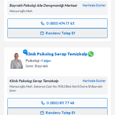
Bayraklı Psikoloji Aile Danışmanlığı Merkezi
Haritada Göster
Mansuroğlu Mah.
0 (850) 474 17 63
Randevu Takvimi Talebi
Randevu Talep Et
Uzm. Psk. Şeyma Altunkalem
için randevu takvimi
talebi oluşturun. Size bu uzmandan randevu almanız
için bir takvim hazırlandığında e-posta ile
Klinik Psikolog Serap Temizkalp
bilgilendireceğiz.
Psikoloji
+
1
diğer
İzmir
,
Bayraklı
E-posta Adresiniz
Klinik Psikolog Serap Temizkalp
Haritada Göster
Mansuroğlu Mah. Sakarya Cad. No:75 B:2 Blok Kat:5 Daire:18 Bayraklı
İzmir
Kişisel verilerimin işlenmesine ilişkin
Aydınlatma
Metni
'ni okudum ve kişisel verilerimin belirtilen
0 (850) 811 77 48
kapsamda işlenmesini kabul ediyorum.
Randevu Takvimi Talebi
Randevu Talep Et