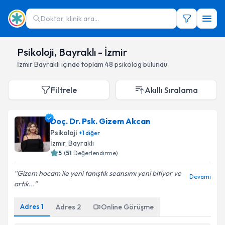
Doktor, klinik ara...
Psikoloji, Bayraklı - İzmir
İzmir
Bayraklı
içinde toplam
48
psikolog
bulundu
Filtrele
Akıllı Sıralama
Doç. Dr. Psk. Gizem Akcan
Psikoloji
+
1
diğer
İzmir
,
Bayraklı
5
(
51
Değerlendirme)
Gizem hocam ile yeni tanıştık seansımı yeni bitiyor ve
Devamı
artık...
Adres
1
Adres
2
Online Görüşme