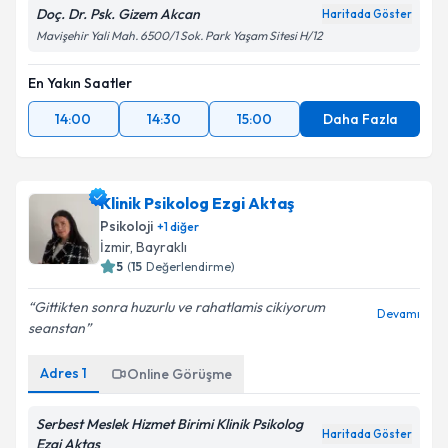
Doç. Dr. Psk. Gizem Akcan
Haritada Göster
Mavişehir Yali Mah. 6500/1 Sok. Park Yaşam Sitesi H/12
En Yakın Saatler
14:00
14:30
15:00
Daha Fazla
Klinik Psikolog Ezgi Aktaş
Psikoloji
+
1
diğer
İzmir
,
Bayraklı
5
(
15
Değerlendirme)
Gittikten sonra huzurlu ve rahatlamis cikiyorum
Devamı
seanstan
Adres
1
Online Görüşme
Serbest Meslek Hizmet Birimi Klinik Psikolog
Haritada Göster
Ezgi Aktaş