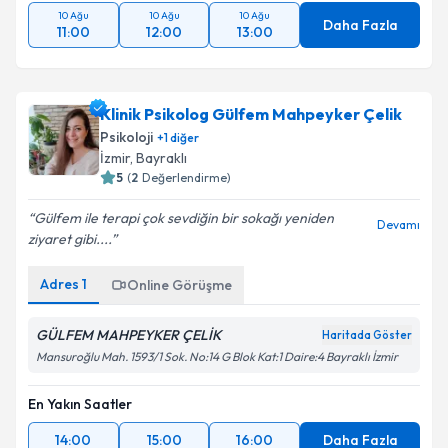
10 Ağu
10 Ağu
10 Ağu
Daha Fazla
11:00
12:00
13:00
Klinik Psikolog Gülfem Mahpeyker Çelik
Psikoloji
+
1
diğer
İzmir
,
Bayraklı
5
(
2
Değerlendirme)
Gülfem ile terapi çok sevdiğin bir sokağı yeniden
Devamı
ziyaret gibi....
Adres
1
Online Görüşme
GÜLFEM MAHPEYKER ÇELİK
Haritada Göster
Mansuroğlu Mah. 1593/1 Sok. No:14 G Blok Kat:1 Daire:4 Bayraklı İzmir
En Yakın Saatler
14:00
15:00
16:00
Daha Fazla