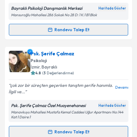
E-posta Adresiniz
Bayraklı Psikoloji Danışmanlık Merkezi
Haritada Göster
Mansuroğlu Mahallesi 286 Sokak No 28 D: 1 K:1 B1 Blok
Randevu Talep Et
Randevu Takvimi Talebi
Kişisel verilerimin işlenmesine ilişkin
Aydınlatma
Metni
'ni okudum ve kişisel verilerimin belirtilen
kapsamda işlenmesini kabul ediyorum.
Psk. Nursima Koçak
için randevu takvimi talebi
Psk. Şerife Çalmaz
oluşturun. Size bu uzmandan randevu almanız için bir
Psikoloji
takvim hazırlandığında e-posta ile bilgilendireceğiz.
Takvim Talebini Gönder
İzmir
,
Bayraklı
4.8
(
3
Değerlendirme)
E-posta Adresiniz
çok zor bir süreçten geçerken tanıştım şerife hanımla.
Devamı
İlgili ve...
Psk. Şerife Çalmaz Özel Muayenehanesi
Haritada Göster
Kişisel verilerimin işlenmesine ilişkin
Aydınlatma
Manavkuyu Mahallesi Mustafa Kemal Caddesi Uğur Apartmanı No:144
Metni
'ni okudum ve kişisel verilerimin belirtilen
Kat:1 Daire:1
kapsamda işlenmesini kabul ediyorum.
Randevu Talep Et
Randevu Takvimi Talebi