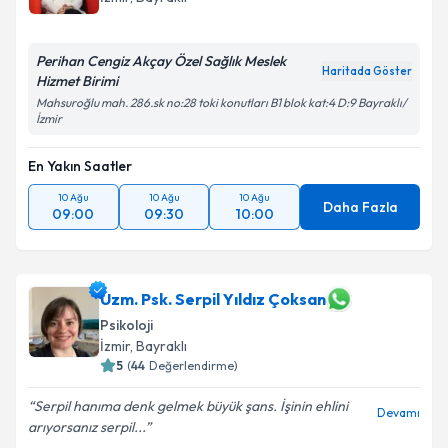
Perihan Cengiz Akçay Özel Sağlık Meslek
Haritada Göster
Hizmet Birimi
Mahsuroğlu mah. 286.sk no:28 toki konutları B1 blok kat:4 D:9 Bayraklı/
İzmir
En Yakın Saatler
10 Ağu
10 Ağu
10 Ağu
Daha Fazla
09:00
09:30
10:00
Uzm. Psk. Serpil Yıldız Çoksan
Psikoloji
İzmir
,
Bayraklı
5
(
44
Değerlendirme)
Serpil hanıma denk gelmek büyük şans. İşinin ehlini
Devamı
arıyorsanız serpil...