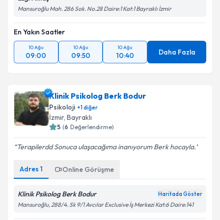
Mansuroğlu Mah. 286 Sok. No.28 Daire:1 Kat:1 Bayraklı İzmir
En Yakın Saatler
10 Ağu
10 Ağu
10 Ağu
Daha Fazla
09:00
09:50
10:40
Klinik Psikolog Berk Bodur
Psikoloji
+
1
diğer
İzmir
,
Bayraklı
5
(
6
Değerlendirme)
Terapilerdd Sonuca ulaşacağıma inanıyorum Berk hocayla.
Adres
1
Online Görüşme
Klinik Psikolog Berk Bodur
Haritada Göster
Mansuroğlu, 288/4. Sk 9/1 Avcılar Exclusive İş Merkezi Kat:6 Daire:141