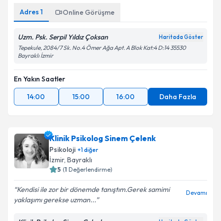
Adres
1
Online Görüşme
Uzm. Psk. Serpil Yıldız Çoksan
Haritada Göster
Tepekule, 2084/7 Sk. No.4 Ömer Ağa Apt. A Blok Kat:4 D:14 35530
Bayraklı İzmir
En Yakın Saatler
14:00
15:00
16:00
Daha Fazla
Klinik Psikolog Sinem Çelenk
Psikoloji
+
1
diğer
İzmir
,
Bayraklı
5
(
1
Değerlendirme)
Kendisi ile zor bir dönemde tanıştım.Gerek samimi
Devamı
yaklaşımı gerekse uzman...