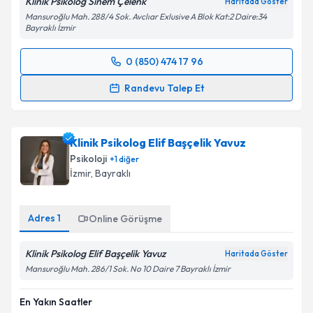
Klinik Psikolog Sinem Çelenk
Haritada Göster
Mansuroğlu Mah. 288/4 Sok. Avclıar Exlusive A Blok Kat:2 Daire:34
Bayraklı İzmir
0 (850) 474 17 96
Randevu Takvimi Talebi
Randevu Talep Et
Klinik Psikolog Sinem Çelenk
için randevu takvimi
talebi oluşturun. Size bu uzmandan randevu almanız
Klinik Psikolog Elif Başçelik Yavuz
için bir takvim hazırlandığında e-posta ile
bilgilendireceğiz.
Psikoloji
+
1
diğer
İzmir
,
Bayraklı
E-posta Adresiniz
Adres
1
Online Görüşme
Klinik Psikolog Elif Başçelik Yavuz
Kişisel verilerimin işlenmesine ilişkin
Aydınlatma
Haritada Göster
Metni
'ni okudum ve kişisel verilerimin belirtilen
Mansuroğlu Mah. 286/1 Sok. No 10 Daire 7 Bayraklı İzmir
kapsamda işlenmesini kabul ediyorum.
En Yakın Saatler