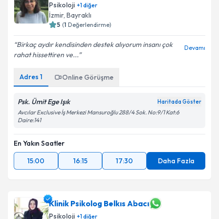
Psikoloji
+
1
diğer
İzmir
,
Bayraklı
5
(
1
Değerlendirme)
Birkaç aydır kendisinden destek alıyorum insanı çok
Devamı
rahat hissettiren ve...
Adres
1
Online Görüşme
Psk. Ümit Ege Işık
Haritada Göster
Avcılar Exclusive İş Merkezi Mansuroğlu 288/4 Sok. No:9/1 Kat:6
Daire:141
En Yakın Saatler
15:00
16:15
17:30
Daha Fazla
Klinik Psikolog Belkıs Abacı
Psikoloji
+
1
diğer