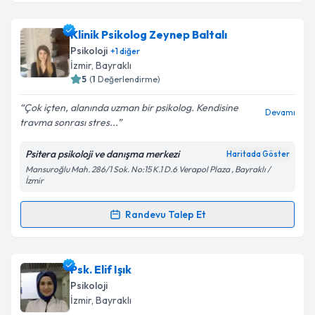
Takvim Talebini Gönder
Uzm. Psk. Umut Yılmaz
için randevu takvimi talebi
Klinik Psikolog Zeynep Baltalı
oluşturun. Size bu uzmandan randevu almanız için bir
Psikoloji
+
1
diğer
takvim hazırlandığında e-posta ile bilgilendireceğiz.
İzmir
,
Bayraklı
5
(
1
Değerlendirme)
E-posta Adresiniz
Çok içten, alanında uzman bir psikolog. Kendisine
Devamı
travma sonrası stres...
Psitera psikoloji ve danışma merkezi
Haritada Göster
Kişisel verilerimin işlenmesine ilişkin
Aydınlatma
Mansuroğlu Mah. 286/1 Sok. No:15 K.1 D.6 Verapol Plaza , Bayraklı /
Metni
'ni okudum ve kişisel verilerimin belirtilen
İzmir
kapsamda işlenmesini kabul ediyorum.
Randevu Talep Et
Randevu Takvimi Talebi
Takvim Talebini Gönder
Klinik Psikolog Zeynep Baltalı
için randevu takvimi
Psk. Elif Işık
talebi oluşturun. Size bu uzmandan randevu almanız
Psikoloji
için bir takvim hazırlandığında e-posta ile
İzmir
,
Bayraklı
bilgilendireceğiz.