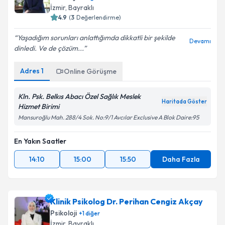
İzmir
,
Bayraklı
4.9
(
3
Değerlendirme)
Yaşadığım sorunları anlattığımda dikkatli bir şekilde
Devamı
dinledi. Ve de çözüm...
Adres
1
Online Görüşme
Kln. Psk. Belkıs Abacı Özel Sağlık Meslek
Haritada Göster
Hizmet Birimi
Mansuroğlu Mah. 288/4 Sok. No:9/1 Avcılar Exclusive A Blok Daire:95
En Yakın Saatler
14:10
15:00
15:50
Daha Fazla
Klinik Psikolog Dr. Perihan Cengiz Akçay
Psikoloji
+
1
diğer
İzmir
,
Bayraklı