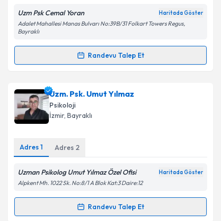
Uzm Psk Cemal Yoran
Haritada Göster
Adalet Mahallesi Manas Bulvarı No:39B/31 Folkart Towers Regus,
Bayraklı
Randevu Talep Et
Randevu Takvimi Talebi
Psk. Cemal YORAN
için randevu takvimi talebi
Uzm. Psk. Umut Yılmaz
oluşturun. Size bu uzmandan randevu almanız için bir
Psikoloji
takvim hazırlandığında e-posta ile bilgilendireceğiz.
İzmir
,
Bayraklı
E-posta Adresiniz
Adres
1
Adres
2
Uzman Psikolog Umut Yılmaz Özel Ofisi
Haritada Göster
Kişisel verilerimin işlenmesine ilişkin
Aydınlatma
Alpkent Mh. 1022 Sk. No:8/1 A Blok Kat:3 Daire:12
Metni
'ni okudum ve kişisel verilerimin belirtilen
kapsamda işlenmesini kabul ediyorum.
Randevu Talep Et
Randevu Takvimi Talebi