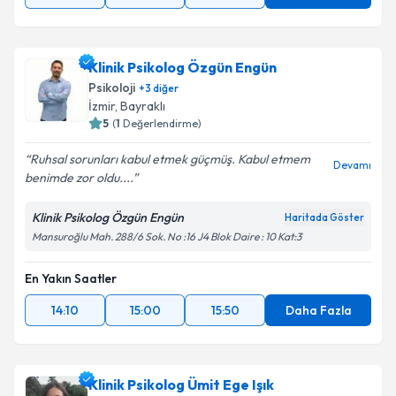
Klinik Psikolog Özgün Engün
Psikoloji
+
3
diğer
İzmir
,
Bayraklı
5
(
1
Değerlendirme)
Ruhsal sorunları kabul etmek güçmüş. Kabul etmem
Devamı
benimde zor oldu....
Klinik Psikolog Özgün Engün
Haritada Göster
Mansuroğlu Mah. 288/6 Sok. No :16 J4 Blok Daire : 10 Kat:3
En Yakın Saatler
14:10
15:00
15:50
Daha Fazla
Klinik Psikolog Ümit Ege Işık