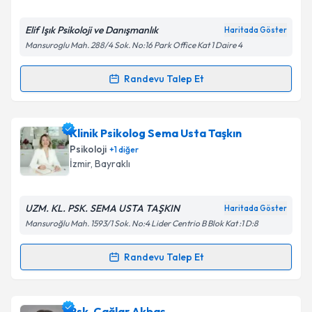
E-posta Adresiniz
Elif Işık Psikoloji ve Danışmanlık
Haritada Göster
Mansuroglu Mah. 288/4 Sok. No:16 Park Office Kat 1 Daire 4
Randevu Talep Et
Randevu Takvimi Talebi
Kişisel verilerimin işlenmesine ilişkin
Aydınlatma
Metni
'ni okudum ve kişisel verilerimin belirtilen
kapsamda işlenmesini kabul ediyorum.
Psk. Elif Işık
için randevu takvimi talebi oluşturun. Size
Klinik Psikolog Sema Usta Taşkın
bu uzmandan randevu almanız için bir takvim
Psikoloji
+
1
diğer
hazırlandığında e-posta ile bilgilendireceğiz.
Takvim Talebini Gönder
İzmir
,
Bayraklı
E-posta Adresiniz
UZM. KL. PSK. SEMA USTA TAŞKIN
Haritada Göster
Mansuroğlu Mah. 1593/1 Sok. No:4 Lider Centrio B Blok Kat :1 D:8
Kişisel verilerimin işlenmesine ilişkin
Aydınlatma
Randevu Talep Et
Randevu Takvimi Talebi
Metni
'ni okudum ve kişisel verilerimin belirtilen
kapsamda işlenmesini kabul ediyorum.
Klinik Psikolog Sema Usta Taşkın
için randevu
Psk. Çağlar Akbaş