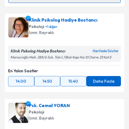
Takvim Talebini Gönder
Klinik Psikolog Serap Temizkalp
için randevu
takvimi talebi oluşturun. Size bu uzmandan randevu
Klinik Psikolog Hadiye Bostancı
almanız için bir takvim hazırlandığında e-posta ile
bilgilendireceğiz.
Psikoloji
+
1
diğer
İzmir
,
Bayraklı
E-posta Adresiniz
Klinik Psikolog Hadiye Bostancı
Haritada Göster
Mansuroğlu Mah. 288/6 Sok. Toki L1 Blok Kapı No:10 Daire: 23 Kat:5
Kişisel verilerimin işlenmesine ilişkin
Aydınlatma
En Yakın Saatler
Metni
'ni okudum ve kişisel verilerimin belirtilen
kapsamda işlenmesini kabul ediyorum.
14:00
14:50
15:40
Daha Fazla
Takvim Talebini Gönder
Psk. Cemal YORAN
Psikoloji
İzmir
,
Bayraklı