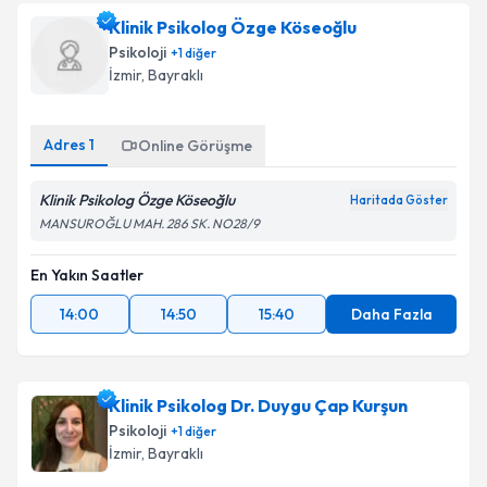
Klinik Psikolog Özge Köseoğlu
Psikoloji
+
1
diğer
İzmir
,
Bayraklı
Adres
1
Online Görüşme
Klinik Psikolog Özge Köseoğlu
Haritada Göster
MANSUROĞLU MAH. 286 SK. NO28/9
En Yakın Saatler
14:00
14:50
15:40
Daha Fazla
Klinik Psikolog Dr. Duygu Çap Kurşun
Psikoloji
+
1
diğer
İzmir
,
Bayraklı