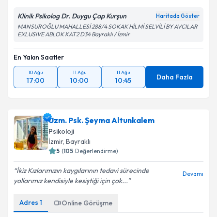
Klinik Psikolog Dr. Duygu Çap Kurşun
Haritada Göster
MANSUROĞLU MAHALLESİ 288/4 SOKAK HİLMİ SELVİLİ BY AVCILAR
EXLUSIVE ABLOK KAT2 D34 Bayraklı / İzmir
En Yakın Saatler
10 Ağu
11 Ağu
11 Ağu
Daha Fazla
17:00
10:00
10:45
Uzm. Psk. Şeyma Altunkalem
Psikoloji
İzmir
,
Bayraklı
5
(
105
Değerlendirme)
İkiz Kızlarımızın kaygılarının tedavi sürecinde
Devamı
yollarımız kendisiyle kesiştiği için çok...
Adres
1
Online Görüşme