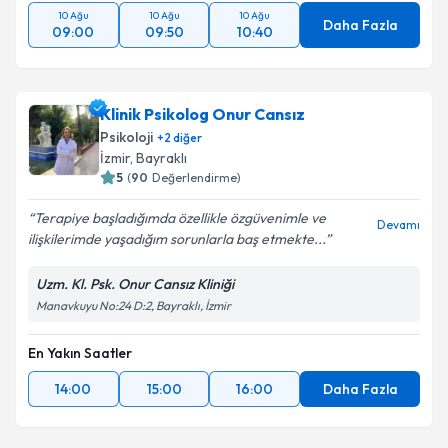
Takvim Talebini Gönder
10 Ağu
10 Ağu
10 Ağu
Daha Fazla
09:00
09:50
10:40
Klinik Psikolog Onur Cansız
Psikoloji
+
2
diğer
İzmir
,
Bayraklı
5
(
90
Değerlendirme)
Terapiye başladığımda özellikle özgüvenimle ve
Devamı
ilişkilerimde yaşadığım sorunlarla baş etmekte...
Uzm. Kl. Psk. Onur Cansız Kliniği
Manavkuyu No:24 D:2, Bayraklı, İzmir
En Yakın Saatler
14:00
15:00
16:00
Daha Fazla