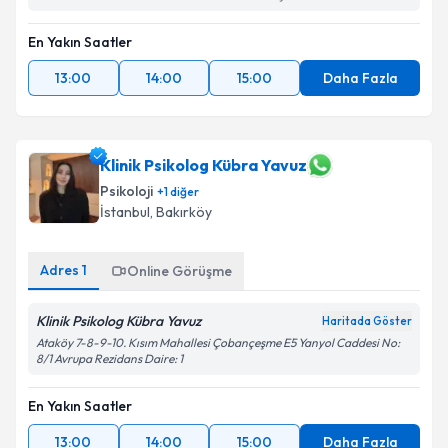
En Yakın Saatler
13:00
14:00
15:00
Daha Fazla
Klinik Psikolog Kübra Yavuz
Psikoloji
+
1
diğer
İstanbul
,
Bakırköy
Adres
1
Online Görüşme
Klinik Psikolog Kübra Yavuz
Haritada Göster
Ataköy 7-8-9-10. Kısım Mahallesi Çobançeşme E5 Yanyol Caddesi No:
8/1 Avrupa Rezidans Daire: 1
En Yakın Saatler
13:00
14:00
15:00
Daha Fazla