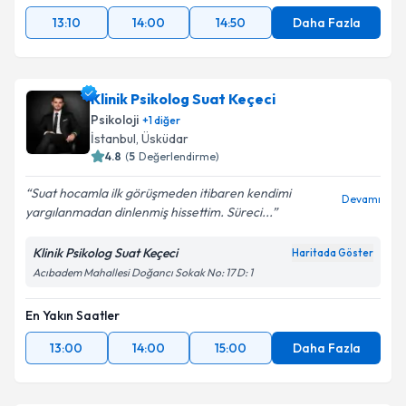
13:10
14:00
14:50
Daha Fazla
Klinik Psikolog Suat Keçeci
Psikoloji
+
1
diğer
İstanbul
,
Üsküdar
4.8
(
5
Değerlendirme)
Suat hocamla ilk görüşmeden itibaren kendimi
Devamı
yargılanmadan dinlenmiş hissettim. Süreci...
Klinik Psikolog Suat Keçeci
Haritada Göster
Acıbadem Mahallesi Doğancı Sokak No: 17 D: 1
En Yakın Saatler
13:00
14:00
15:00
Daha Fazla