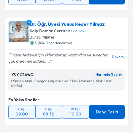
Dr. Öğr. Üyesi Yunus Keser Yılmaz
Kalp Damar Cerrahisi
+
2
diğer
Bursa
,
Nilüfer
5
(
184
Değerlendirme)
“Varis tedavisi için skleroterapi yaptırdım ve süreçten
Devamı
çok memnun kaldım....
YKY CLINIC
Haritada Göster
Odunluk Mah. Erdoğan Binyücel Cad. Eker İş Merkezi B Blok 1. Kat
No:108
En Yakın Saatler
10 Ağu
10 Ağu
10 Ağu
Daha Fazla
09:00
09:30
10:00