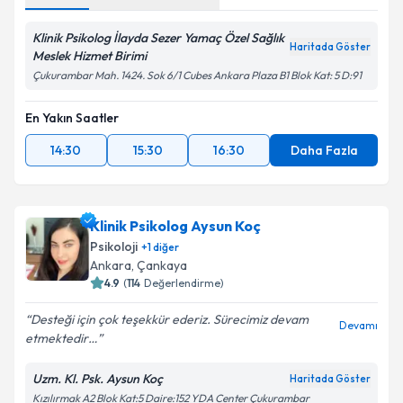
Klinik Psikolog İlayda Sezer Yamaç Özel Sağlık
Haritada Göster
Meslek Hizmet Birimi
Çukurambar Mah. 1424. Sok 6/1 Cubes Ankara Plaza B1 Blok Kat: 5 D:91
En Yakın Saatler
14:30
15:30
16:30
Daha Fazla
Klinik Psikolog Aysun Koç
Psikoloji
+
1
diğer
Ankara
,
Çankaya
4.9
(
114
Değerlendirme)
Desteği için çok teşekkür ederiz. Sürecimiz devam
Devamı
etmektedir…
Uzm. Kl. Psk. Aysun Koç
Haritada Göster
Kızılırmak A2 Blok Kat:5 Daire:152 YDA Center Çukurambar