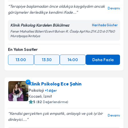
Terapiye başlamadan önce oldukça kaygılıydım ancak
Devamı
görüşmeler ilerledikçe kendimi ifade...
Klinik Psikolog Kardelen Bükülmez
Haritada Göster
Fener Mahallesi Bülent Ecevit Bulvarı R. Özalp Apt No:21 K:2 D:6 07160
Muratpaşa/Antalya
En Yakın Saatler
13:00
13:30
14:00
Daha Fazla
Klinik Psikolog Ece Şahin
Psikoloji
+
1
diğer
Kocaeli
,
İzmit
5
(
82
Değerlendirme)
Kendisi gerçekten çok empatik, anlayışlı ve çok iyi bir
Devamı
dinleyici....