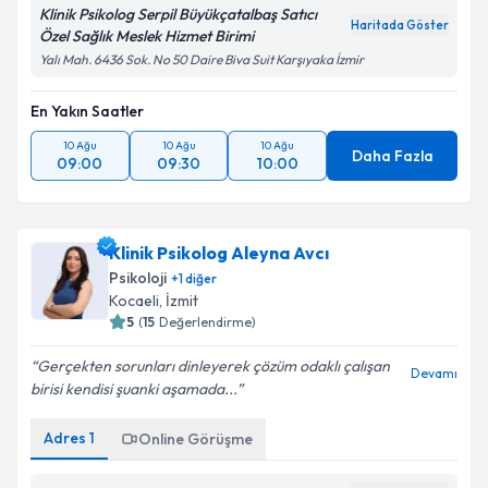
Klinik Psikolog Serpil Büyükçatalbaş Satıcı
Haritada Göster
Özel Sağlık Meslek Hizmet Birimi
Yalı Mah. 6436 Sok. No 50 Daire Biva Suit Karşıyaka İzmir
En Yakın Saatler
10 Ağu
10 Ağu
10 Ağu
Daha Fazla
09:00
09:30
10:00
Klinik Psikolog Aleyna Avcı
Psikoloji
+
1
diğer
Kocaeli
,
İzmit
5
(
15
Değerlendirme)
Gerçekten sorunları dinleyerek çözüm odaklı çalışan
Devamı
birisi kendisi şuanki aşamada...
Adres
1
Online Görüşme