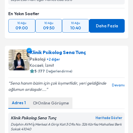
En Yakın Saatler
10 Ağu
10 Ağu
10 Ağu
Daha Fazla
09:00
09:50
10:40
Klinik Psikolog Sena Tunç
Psikoloji
+
2
diğer
Kocaeli
,
İzmit
5
(
177
Değerlendirme)
Sena hanım bizim için çok kıymetlidir, yeri geldiğinde
Devamı
oğlumun sırdaşıdır....
Adres
1
Online Görüşme
Klinik Psikolog Sena Tunç
Haritada Göster
Dolphin AVM İş Merkezi A Girişi Kat:3 Ofis No: 326 Körfez Mahallesi Berk
Sokak 41040