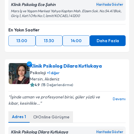
Klinik Psikolog Ece Şahin
Haritada Göster
Mars İş ve Yaşam Merkezi Yahya Kaptan Mah. Elzem Sok. No:54 A1 Blok,
Giriş:1, Kat:1 Ofis No:1, İzmit/KOCAELİ 41200
En Yakın Saatler
13:00
13:30
14:00
Daha Fazla
Klinik Psikolog Dilara Kutlukaya
Psikoloji
+
1
diğer
Mersin
,
Akdeniz
4.9
(
15
Değerlendirme)
İşinde uzman ve profesyonel birisi, güler yüzlü ve
Devamı
kibar, kesinlikle...
Adres
1
Online Görüşme
Klinik Psikolog Dilara Kutlukaya
Haritada Göster