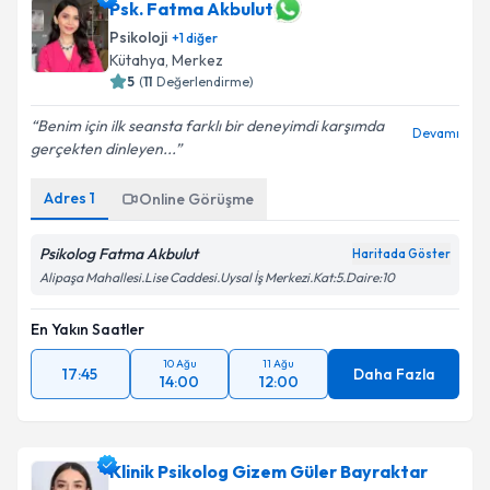
Psk. Fatma Akbulut
Psikoloji
+
1
diğer
Kütahya
,
Merkez
5
(
11
Değerlendirme)
Benim için ilk seansta farklı bir deneyimdi karşımda
Devamı
gerçekten dinleyen...
Adres
1
Online Görüşme
Psikolog Fatma Akbulut
Haritada Göster
Alipaşa Mahallesi.Lise Caddesi.Uysal İş Merkezi.Kat:5.Daire:10
En Yakın Saatler
10 Ağu
11 Ağu
17:45
Daha Fazla
14:00
12:00
Klinik Psikolog Gizem Güler Bayraktar