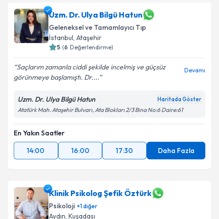
Uzm. Dr. Ulya Bilgü Hatun
Geleneksel ve Tamamlayıcı Tıp
İstanbul
,
Ataşehir
5
(
6
Değerlendirme)
Saçlarım zamanla ciddi şekilde incelmiş ve güçsüz
Devamı
görünmeye başlamıştı. Dr....
Uzm. Dr. Ulya Bilgü Hatun
Haritada Göster
Atatürk Mah. Ataşehir Bulvarı, Ata Blokları 2/3 Bina No:6 Daire:61
En Yakın Saatler
14:00
16:00
17:30
Daha Fazla
Klinik Psikolog Şefik Öztürk
Psikoloji
+
1
diğer
Aydın
,
Kuşadası