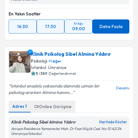
En Yakın Saatler
10 Ağu
16:30
17:30
Daha Fazla
09:00
Klinik Psikolog Sibel Almina Yıldırır
Psikoloji
+
1
diğer
İstanbul
,
Ümraniye
5
(
389
Değerlendirme)
İstanbul anadolu yakasında alanında uzman bir
Devamı
psikolog ararken Almina hanımı...
Adres
1
Online Görüşme
Klinik Psikolog Sibel Almina Yıldırır
Haritada Göster
Avrupa Residence Yamanevler Mah. Dr Fazıl Küçük Cad. No:10 A2/24
Ümraniye/İstanbul