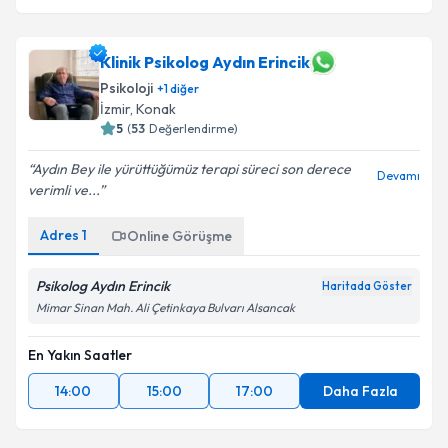
Klinik Psikolog Aydın Erincik
Psikoloji
+
1
diğer
İzmir
,
Konak
5
(
53
Değerlendirme)
Aydın Bey ile yürüttüğümüz terapi süreci son derece
Devamı
verimli ve...
Adres
1
Online Görüşme
Psikolog Aydın Erincik
Haritada Göster
Mimar Sinan Mah. Ali Çetinkaya Bulvarı Alsancak
En Yakın Saatler
14:00
15:00
17:00
Daha Fazla