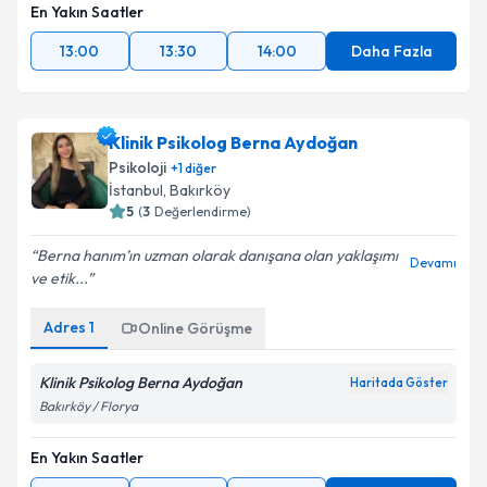
En Yakın Saatler
13:00
13:30
14:00
Daha Fazla
Klinik Psikolog Berna Aydoğan
Psikoloji
+
1
diğer
İstanbul
,
Bakırköy
5
(
3
Değerlendirme)
Berna hanım’ın uzman olarak danışana olan yaklaşımı
Devamı
ve etik...
Adres
1
Online Görüşme
Klinik Psikolog Berna Aydoğan
Haritada Göster
Bakırköy / Florya
En Yakın Saatler