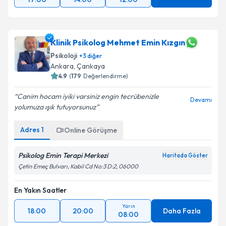
Klinik Psikolog Mehmet Emin Kızgın
Psikoloji
+
3
diğer
Ankara
,
Çankaya
4.9
(
179
Değerlendirme)
Canim hocam iyiki varsiniz engin tecrübenizle
Devamı
yolumuza ışık tutuyorsunuz
Adres
1
Online Görüşme
Psikolog Emin Terapi Merkezi
Haritada Göster
Çetin Emeç Bulvarı, Kabil Cd No:3 D:2, 06000
En Yakın Saatler
Yarın
18:00
20:00
Daha Fazla
08:00