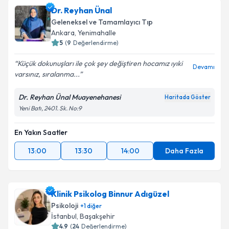
Dr. Reyhan Ünal
Geleneksel ve Tamamlayıcı Tıp
Ankara
,
Yenimahalle
5
(
9
Değerlendirme)
Küçük dokunuşları ile çok şey değiştiren hocamız ıyıki
Devamı
varsınız, sıralanma...
Dr. Reyhan Ünal Muayenehanesi
Haritada Göster
Yeni Batı, 2401. Sk. No:9
En Yakın Saatler
13:00
13:30
14:00
Daha Fazla
Klinik Psikolog Binnur Adıgüzel
Psikoloji
+
1
diğer
İstanbul
,
Başakşehir
4.9
(
24
Değerlendirme)