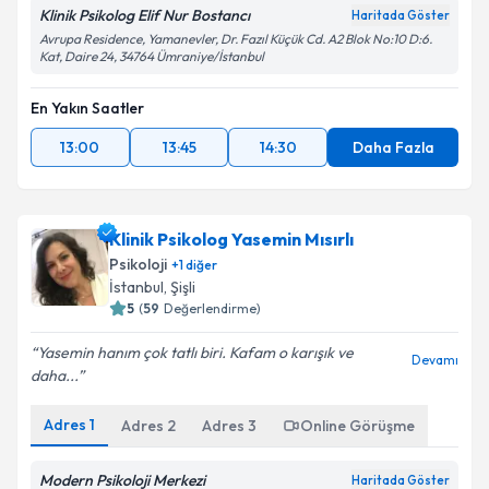
Klinik Psikolog Elif Nur Bostancı
Haritada Göster
Avrupa Residence, Yamanevler, Dr. Fazıl Küçük Cd. A2 Blok No:10 D:6.
Kat, Daire 24, 34764 Ümraniye/İstanbul
En Yakın Saatler
13:00
13:45
14:30
Daha Fazla
Klinik Psikolog Yasemin Mısırlı
Psikoloji
+
1
diğer
İstanbul
,
Şişli
5
(
59
Değerlendirme)
Yasemin hanım çok tatlı biri. Kafam o karışık ve
Devamı
daha...
Adres
1
Adres
2
Adres
3
Online Görüşme
Modern Psikoloji Merkezi
Haritada Göster