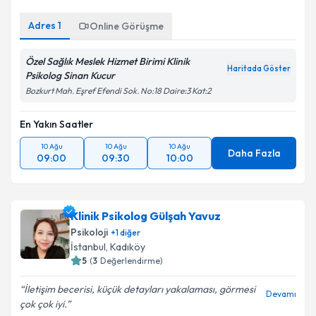
Adres
1
Online Görüşme
Özel Sağlık Meslek Hizmet Birimi Klinik
Haritada Göster
Psikolog Sinan Kucur
Bozkurt Mah. Eşref Efendi Sok. No:18 Daire:3 Kat:2
En Yakın Saatler
10 Ağu
10 Ağu
10 Ağu
Daha Fazla
09:00
09:30
10:00
Klinik Psikolog Gülşah Yavuz
Psikoloji
+
1
diğer
İstanbul
,
Kadıköy
5
(
3
Değerlendirme)
İletişim becerisi, küçük detayları yakalaması, görmesi
Devamı
çok çok iyi.