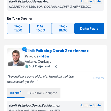
Klinik Psikolog Aleyna Avcı
Haritada Göster
KÖRFEZ MAH. BERK SOK. DOLPHİN ALIŞVERİŞ MERKEZİ D211
En Yakın Saatler
13 Ağu
13 Ağu
13 Ağu
Daha Fazla
15:30
16:30
18:00
Klinik Psikolog Doruk Zedelenmez
Psikoloji
+
1
diğer
Ankara
,
Çankaya
5
(
2
Değerlendirme)
Verimli bir seans oldu. Herhangi bir sekilde
Devamı
huzursuzluk ya da...
Adres
1
Online Görüşme
Klinik Psikolog Doruk Zedelenmez
Haritada Göster
Büyük Esat Mah. Uğur Mumcu Cad. 85/8