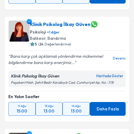
Klinik Psikolog İlkay Güven
Psikoloji
+
1
diğer
Balıkesir
,
Bandırma
5
(
24
Değerlendirme)
Bana karşı çok açıklamalı yönlendirme mükemmel
Devamı
bilgilendirme bana karşı enerjimiz...
Klinik Psikolog İlkay Güven
Haritada Göster
Paşakent Mah. Şehit Bedir Karabıyık Cad. Cumhuriyet Ap. No : 7/B
En Yakın Saatler
11 Ağu
13 Ağu
14 Ağu
Daha Fazla
15:00
13:00
13:00