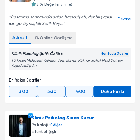
5
(
4
Değerlendirme)
Boşanma sonrasında artan hassasiyeti, dehbli yapısı
Devamı
icin görüşmüştük Sefik Bey...
Adres
1
Online Görüşme
Klinik Psikolog Şefik Öztürk
Haritada Göster
Türkmen Mahallesi, Günhan Arın Bulvarı Köknar Sokak No:3 Daire:4
Kuşadası/Aydın
En Yakın Saatler
13:00
13:30
14:00
Daha Fazla
Klinik Psikolog Sinan Kucur
Psikoloji
+
1
diğer
İstanbul
,
Şişli