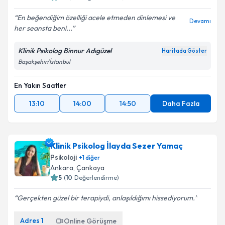
En beğendiğim özelliği acele etmeden dinlemesi ve
Devamı
her seansta beni...
Klinik Psikolog Binnur Adıgüzel
Haritada Göster
Başakşehir/İstanbul
En Yakın Saatler
13:10
14:00
14:50
Daha Fazla
Klinik Psikolog İlayda Sezer Yamaç
Psikoloji
+
1
diğer
Ankara
,
Çankaya
5
(
10
Değerlendirme)
Gerçekten güzel bir terapiydi, anlaşıldığımı hissediyorum.
Adres
1
Online Görüşme