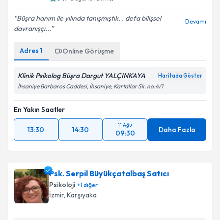
Büşra hanım ile yılında tanışmıştık. . defa bilişsel
Devamı
davranışçı...
Adres
1
Online Görüşme
Klinik Psikolog Büşra Dargut YALÇINKAYA
Haritada Göster
İhsaniye Barbaros Caddesi, İhsaniye, Kartallar Sk. no:4/1
En Yakın Saatler
11 Ağu
13:30
14:30
Daha Fazla
09:30
Psk. Serpil Büyükçatalbaş Satıcı
Psikoloji
+
1
diğer
İzmir
,
Karşıyaka