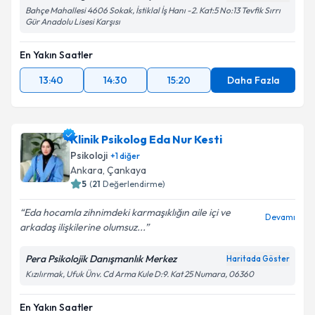
Bahçe Mahallesi 4606 Sokak, İstiklal İş Hanı -2. Kat:5 No:13 Tevfik Sırrı
Gür Anadolu Lisesi Karşısı
En Yakın Saatler
13:40
14:30
15:20
Daha Fazla
Klinik Psikolog Eda Nur Kesti
Psikoloji
+
1
diğer
Ankara
,
Çankaya
5
(
21
Değerlendirme)
Eda hocamla zihnimdeki karmaşıklığın aile içi ve
Devamı
arkadaş ilişkilerine olumsuz...
Pera Psikolojik Danışmanlık Merkez
Haritada Göster
Kızılırmak, Ufuk Ünv. Cd Arma Kule D:9. Kat 25 Numara, 06360
En Yakın Saatler