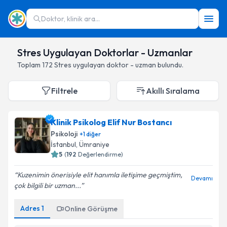
Doktor, klinik ara...
Stres Uygulayan Doktorlar - Uzmanlar
Toplam
172
Stres
uygulayan doktor - uzman bulundu.
Filtrele
Akıllı Sıralama
Klinik Psikolog Elif Nur Bostancı
Psikoloji
+
1
diğer
İstanbul
,
Ümraniye
5
(
192
Değerlendirme)
Kuzenimin önerisiyle elit hanımla iletişime geçmiştim,
Devamı
çok bilgili bir uzman...
Adres
1
Online Görüşme