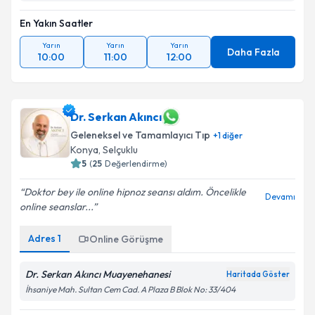
En Yakın Saatler
Yarın
Yarın
Yarın
Daha Fazla
10:00
11:00
12:00
Dr. Serkan Akıncı
Geleneksel ve Tamamlayıcı Tıp
+
1
diğer
Konya
,
Selçuklu
5
(
25
Değerlendirme)
Doktor bey ile online hipnoz seansı aldım. Öncelikle
Devamı
online seanslar...
Adres
1
Online Görüşme
Dr. Serkan Akıncı Muayenehanesi
Haritada Göster
İhsaniye Mah. Sultan Cem Cad. A Plaza B Blok No: 33/404