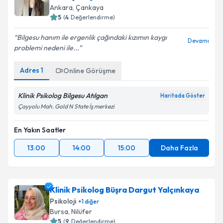
Ankara
,
Çankaya
5
(
4
Değerlendirme)
Bilgesu hanım ile ergenlik çağındaki kızımın kaygı
Devamı
problemi nedeni ile...
Adres
1
Online Görüşme
Klinik Psikolog Bilgesu Atılgan
Haritada Göster
Çayyolu Mah. Gold N State İş merkezi
En Yakın Saatler
13:00
14:00
15:00
Daha Fazla
Klinik Psikolog Büşra Dargut Yalçınkaya
Psikoloji
+
1
diğer
Bursa
,
Nilüfer
5
(
9
Değerlendirme)