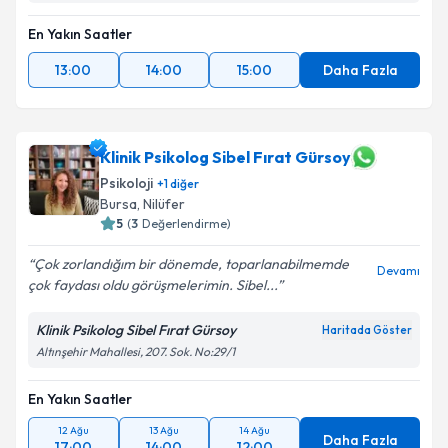
En Yakın Saatler
13:00
14:00
15:00
Daha Fazla
Klinik Psikolog Sibel Fırat Gürsoy
Psikoloji
+
1
diğer
Bursa
,
Nilüfer
5
(
3
Değerlendirme)
Çok zorlandığım bir dönemde, toparlanabilmemde
Devamı
çok faydası oldu görüşmelerimin. Sibel...
Klinik Psikolog Sibel Fırat Gürsoy
Haritada Göster
Altınşehir Mahallesi, 207. Sok. No:29/1
En Yakın Saatler
12 Ağu
13 Ağu
14 Ağu
Daha Fazla
17:00
14:00
12:00