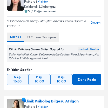
Psikoloji
+
1
diğer
Kırklareli
,
Lüleburgaz
5
(
5
Değerlendirme)
Daha önce de terapi almıştım ancak Gizem Hanım o
Devamı
kadar...
Adres
1
Online Görüşme
Klinik Psikolog Gizem Güler Bayraktar
Haritada Göster
Zafer Mahallesi, Özcan Değirmencioğlu Caddesi Pera 2 Apartmanı, No:
7, Daire: 2 Lüleburgaz Kırklareli
En Yakın Saatler
14 Ağu
15 Ağu
17 Ağu
Daha Fazla
16:50
10:00
10:00
Klinik Psikolog Bilgesu Atılgan
Psikoloji
+
1
diğer