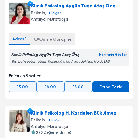
Klinik Psikolog Aygün Tuçe Ataş Önç
Psikoloji
+
1
diğer
Antalya
,
Muratpaşa
Adres
1
Online Görüşme
Klinik Psikolog Aygün Tuçe Ataş Önç
Haritada Göster
Yeşilbahçe Mah. Metin Kasapoğlu Cad. Saadet Apt. No:33 D:8
En Yakın Saatler
13:00
14:00
15:00
Daha Fazla
Klinik Psikolog H. Kardelen Bükülmez
Psikoloji
+
1
diğer
Antalya
,
Muratpaşa
5
(
3
Değerlendirme)