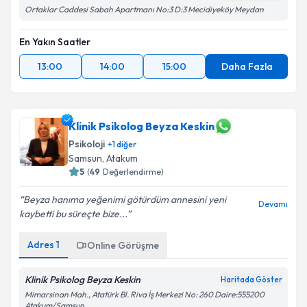
Ortaklar Caddesi Sabah Apartmanı No:3 D:3 Mecidiyeköy Meydan
En Yakın Saatler
13:00
14:00
15:00
Daha Fazla
Klinik Psikolog Beyza Keskin
Psikoloji
+
1
diğer
Samsun
,
Atakum
5
(
49
Değerlendirme)
Beyza hanıma yeğenimi götürdüm annesini yeni
Devamı
kaybetti bu süreçte bize...
Adres
1
Online Görüşme
Klinik Psikolog Beyza Keskin
Haritada Göster
Mimarsinan Mah., Atatürk Bl. Riva İş Merkezi No: 260 Daire:555200
Atakum/Samsun