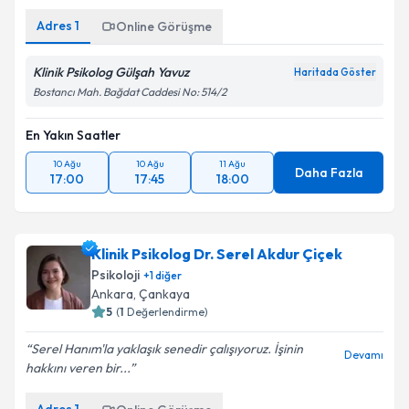
Adres
1
Online Görüşme
Klinik Psikolog Gülşah Yavuz
Haritada Göster
Bostancı Mah. Bağdat Caddesi No: 514/2
En Yakın Saatler
10 Ağu
10 Ağu
11 Ağu
Daha Fazla
17:00
17:45
18:00
Klinik Psikolog Dr. Serel Akdur Çiçek
Psikoloji
+
1
diğer
Ankara
,
Çankaya
5
(
1
Değerlendirme)
Serel Hanım'la yaklaşık senedir çalışıyoruz. İşinin
Devamı
hakkını veren bir...