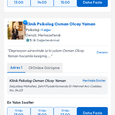
13:00
14:00
15:00
Daha Fazla
Klinik Psikolog Osman Olcay Yaman
Psikoloji
+
1
diğer
Denizli
,
Merkezefendi
5
(
6
Değerlendirme)
Depresyon sürecimde iyi ki yolum Osman Olcay
Devamı
Yaman hocamla kesişmiş....
Adres
1
Online Görüşme
Klinik Psikolog Osman Olcay Yaman
Haritada Göster
Selçukbey Mahallesi, Şehit Piyade Komando Er Mehmet Avcı Caddesi,
No: 34J23
En Yakın Saatler
10 Ağu
10 Ağu
10 Ağu
Daha Fazla
13:00
15:00
17:00