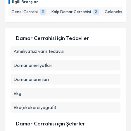
Takvim Talebini Gönder
İlgili Branşlar
takvim hazırlandığında e-posta ile bilgilendireceğiz.
Genel Cerrahi
Kalp Damar Cerrahisi
Geleneksel ve
3
2
E-posta Adresiniz
Damar Cerrahisi
için Tedaviler
Kişisel verilerimin işlenmesine ilişkin
Aydınlatma
Ameliyatsız varis tedavisi
Metni
'ni okudum ve kişisel verilerimin belirtilen
kapsamda işlenmesini kabul ediyorum.
Damar ameliyatları
Takvim Talebini Gönder
Damar onarımları
Ekg
Eko(ekokardiyografi)
Damar Cerrahisi
için Şehirler