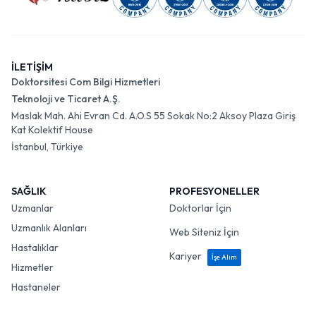
İLETİŞİM
Doktorsitesi Com Bilgi Hizmetleri
Teknoloji ve Ticaret A.Ş.
Maslak Mah. Ahi Evran Cd. A.O.S 55 Sokak No:2 Aksoy Plaza Giriş
Kat Kolektif House
İstanbul, Türkiye
SAĞLIK
PROFESYONELLER
Uzmanlar
Doktorlar İçin
Uzmanlık Alanları
Web Siteniz İçin
Hastalıklar
Kariyer
İşe Alım
Hizmetler
Hastaneler