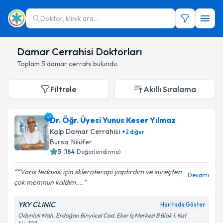
Doktor, klinik ara...
Damar Cerrahisi Doktorları
Toplam
5
damar cerrahı
bulundu.
Filtrele
Akıllı Sıralama
Dr. Öğr. Üyesi Yunus Keser Yılmaz
Kalp Damar Cerrahisi
+
2
diğer
Bursa
,
Nilüfer
5
(
184
Değerlendirme)
“Varis tedavisi için skleroterapi yaptırdım ve süreçten
Devamı
çok memnun kaldım....
YKY CLINIC
Haritada Göster
Odunluk Mah. Erdoğan Binyücel Cad. Eker İş Merkezi B Blok 1. Kat