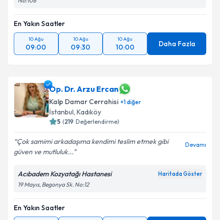
No:108
En Yakın Saatler
10 Ağu
10 Ağu
10 Ağu
Daha Fazla
09:00
09:30
10:00
Op. Dr. Arzu Ercan
Kalp Damar Cerrahisi
+
1
diğer
İstanbul
,
Kadıköy
5
(
219
Değerlendirme)
Çok samimi arkadaşıma kendimi teslim etmek gibi
Devamı
güven ve mutluluk...
Acıbadem Kozyatağı Hastanesi
Haritada Göster
19 Mayıs, Begonya Sk. No:12
En Yakın Saatler