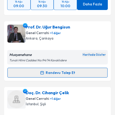
18 Ağu
18 Ağu
18 Ağu
Daha Fazla
09:00
09:30
10:00
Prof. Dr. Uğur Bengisun
Genel Cerrahi
+
1
diğer
Ankara
,
Çankaya
Muayenehane
Haritada Göster
Tunalı Hilmi Caddesi No:94/14 Kavaklıdere
Randevu Talep Et
Randevu Takvimi Talebi
Prof. Dr. Uğur Bengisun
için randevu takvimi talebi
Doç. Dr. Cihangir Çelik
oluşturun. Size bu uzmandan randevu almanız için bir
Genel Cerrahi
+
1
diğer
takvim hazırlandığında e-posta ile bilgilendireceğiz.
İstanbul
,
Şişli
E-posta Adresiniz