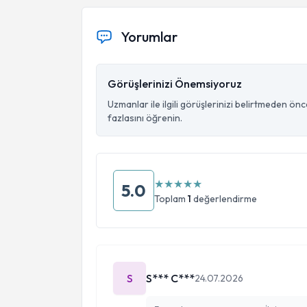
Yorumlar
Görüşlerinizi Önemsiyoruz
Uzmanlar ile ilgili görüşlerinizi belirtmeden ön
fazlasını öğrenin.
★
★
★
★
★
5.0
Toplam
1
değerlendirme
S
S*** C***
24.07.2026