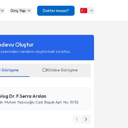
Giriş Yap
Doktor musun?
ndevu Oluştur
 üzerinden randevu oluşturmak ücretsiz.
e Görüşme
Online Görüşme
kolog Dr. F.Serra Arslan
ah. Muhsin Yazıcıoğlu Cad. Başak Apt. No: 31/32