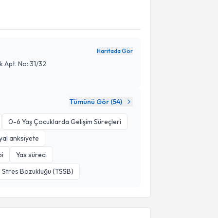
Haritada Gör
k Apt. No: 31/32
Tümünü Gör (
54
)
0-6 Yaş Çocuklarda Gelişim Süreçleri
yal anksiyete
pi
Yas süreci
 Stres Bozukluğu (TSSB)