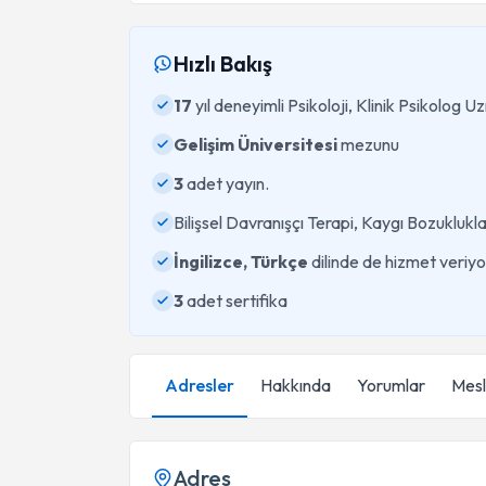
Hızlı Bakış
17
yıl deneyimli Psikoloji, Klinik Psikolog U
Gelişim Üniversitesi
mezunu
3
adet yayın.
Bilişsel Davranışçı Terapi, Kaygı Bozukluk
İngilizce, Türkçe
dilinde de hizmet veriyo
3
adet sertifika
Adresler
Hakkında
Yorumlar
Mesle
Adres