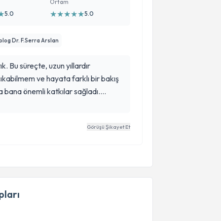
Ortam
★
★
★
★
★
★
5.0
5.0
kolog Dr. F.Serra Arslan
k. Bu süreçte, uzun yıllardır
çıkabilmem ve hayata farklı bir bakış
 bana önemli katkılar sağladı.
olması, objektif değerlendirmeleri ve
tirme sürecimde benim için en değerli
Görüşü Şikayet Et
ne profesyonelliği, desteği ve
rum.
ları