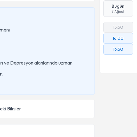
Bugün
7 Ağust
15:50
zmanı
16:00
16:50
ları ve Depresyon alanlarında uzman
r.
ki Bilgiler