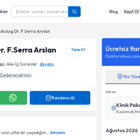
ikler
Blog
Kayıt Ol
sikolog Dr. F.Serra Arslan
Ücretsiz Ra
r. F.Serra Arslan
Takip Et
Doktorsitesi.com
pi, Aile İçi Sorunlar
devamı
Değerlendirme)
Yüz Yüz
rafı
Adres
Randevu Al
Klinik Psi
Kızılırmak M
Ağustos 2026
uzun yıllardır yaşadığım...
devamı