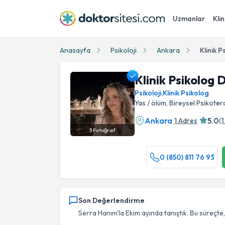
Uzmanlar
Klin
Anasayfa
Psikoloji
Ankara
Klinik P
Klinik Psikolog D
Psikoloji
,
Klinik Psikolog
Yas / ölüm, Bireysel Psikotera
Ankara
5.0
1 Adres
(
1
3
Fotoğraf
Klinik Psikolog Dr. F.Serra Arslan Profil Fotoğ
0 (850) 811 76 93
Son Değerlendirme
Serra Hanım'la Ekim ayında tanıştık. Bu süreçte, 