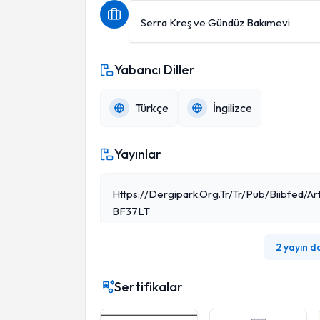
Serra Kreş ve Gündüz Bakımevi
Yabancı Diller
Türkçe
İngilizce
Yayınlar
Https://dergipark.org.tr/tr/pub/biibfed/ar
BF37LT
2 yayın d
Sertifikalar