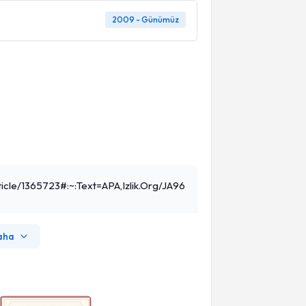
2009 - Günümüz
ticle/1365723#:~:text=APA,izlik.org/JA96
aha