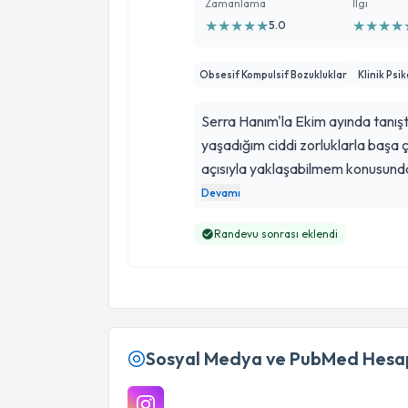
Zamanlama
İlgi
★
★
★
★
★
★
★
★
★
5.0
Obsesif Kompulsif Bozukluklar
Klinik Psi
Serra Hanım'la Ekim ayında tanıştı
yaşadığım ciddi zorluklarla başa 
açısıyla yaklaşabilmem konusunda
Seanslarımız boyunca güler yüzlü 
Devamı
anlayışlı yaklaşımı, kendimi geliş
Randevu sonrası eklendi
unsurlardan bazıları oldu. Kendisi
emekleri için çok teşekkür ediyo
Sosyal Medya ve PubMed Hesap