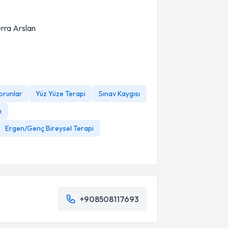
erra Arslan
Sorunlar
Yüz Yüze Terapi
Sınav Kaygısı
n
Ergen/Genç Bireysel Terapi
+908508117693