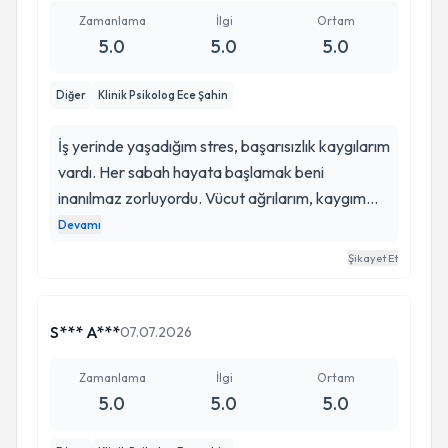
Zamanlama
İlgi
Ortam
5.0
5.0
5.0
Diğer
Klinik Psikolog Ece Şahin
İş yerinde yaşadığım stres, başarısızlık kaygılarım
vardı. Her sabah hayata başlamak beni
inanılmaz zorluyordu. Vücut ağrılarım, kaygım
tavan yapmıştı. Stresim o kadar artmıştı ki artık
Devamı
işe kendimi zorlayarak götürüyordum. Ece
Şikayet Et
hanımdan tavsiye üzerine destek almaya karar
verdim. İyi ki daha fazla ertelemek adına böyle
bir karar almışım. Bana terapi çok iyi geldi.
S*** A***
07.07.2026
Kendini olduğu gibi kabul eden, yeterli hisseden
ve kaygılarımla baş edebilen bir hale geldim
Zamanlama
İlgi
Ortam
5.0
5.0
5.0
süreç sonunda. Her şey için teşekkür ederim