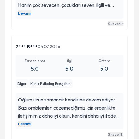
Hanım çok sevecen, çocukları seven, ilgili ve
nazik biri. Kızım kendisini çok sevdi. Sürecimizin
Devamı
sonunda takıntıları tamamen geçti ve
Şikayet Et
kaygılarıyla baş edebilen hale geldi. Verdiği
destekten oldukça memnun kaldık. Çocuğunuza
güvenerek kendisine emanet edebilirsiniz
Z*** B***
04.07.2026
Zamanlama
İlgi
Ortam
5.0
5.0
5.0
Diğer
Klinik Psikolog Ece Şahin
Oğlum uzun zamandır kendisine devam ediyor.
Bazı problemleri çözemediğimiz için ergenlikte
iletişimimiz daha iyi olsun, kendini daha iyi ifade
etsin diye gitmeye başladı. Ama
Devamı
beklediğimizden çok daha faydasını gördük.
Şikayet Et