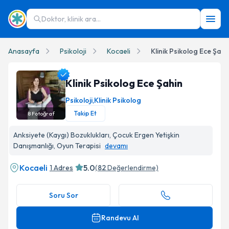
Doktor, klinik ara...
Anasayfa
Psikoloji
Kocaeli
Klinik Psikolog Ece Şahi
Klinik Psikolog Ece Şahin
Psikoloji
,
Klinik Psikolog
Takip Et
8
Fotoğraf
Klinik Psikolog Ece Şahin Profil Fotoğrafı
Anksiyete (Kaygı) Bozuklukları, Çocuk Ergen Yetişkin
Danışmanlığı, Oyun Terapisi
devamı
Kocaeli
5.0
1 Adres
(
82
Değerlendirme)
Soru Sor
Randevu Al