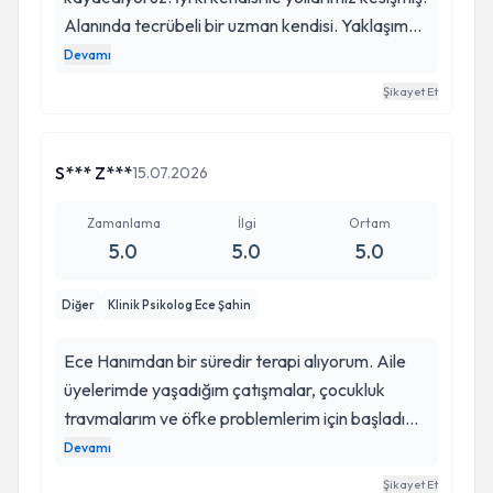
Alanında tecrübeli bir uzman kendisi. Yaklaşım
şekli çok pozitif. İyi bir dinleyici ve empatik
Devamı
yaklaşımı çok güzel. Ece Hanımla sürece
Şikayet Et
başladığımızdan bu yana hayatımızda birçok
nokta değişti ve sayesinde çok farkındalık
kazandık.
S*** Z***
15.07.2026
Zamanlama
İlgi
Ortam
5.0
5.0
5.0
Diğer
Klinik Psikolog Ece Şahin
Ece Hanımdan bir süredir terapi alıyorum. Aile
üyelerimde yaşadığım çatışmalar, çocukluk
travmalarım ve öfke problemlerim için başladım.
Başlangıçta bir şeylerin değişeceğine dair
Devamı
umudum azdı. Ece Hanım süreç boyunca bana
Şikayet Et