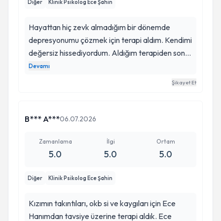
Diğer
Klinik Psikolog Ece Şahin
Hayattan hiç zevk almadığım bir dönemde
depresyonumu çözmek için terapi aldım. Kendimi
değersiz hissediyordum. Aldığım terapiden sonra
kendimi sevmeye başladım. Kendime zaman
Devamı
ayırmayı, kendime öz şefkatle yaklaşmyı
Şikayet Et
öğrendim. Ece Hanım sayesinde bu süreç benim
için çok faydalı oldu. Kendisine minnettarım.
B*** A***
06.07.2026
Zamanlama
İlgi
Ortam
5.0
5.0
5.0
Diğer
Klinik Psikolog Ece Şahin
Kızımın takıntıları, okb si ve kaygıları için Ece
Hanımdan tavsiye üzerine terapi aldık. Ece