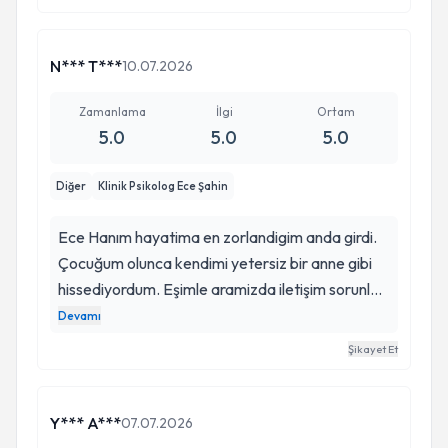
anlayışla yaklaştı, beni motive etti. Onun
sayesinde zamanla kendimdeki değişimleri
görmeye başladım. Biriktirdiğim sorunları
N*** T***
10.07.2026
hallettikçe kendime ve çevreme karşı hislerim
çok değişti. Her şey için teşekkür ederim
Zamanlama
İlgi
Ortam
5.0
5.0
5.0
kendisine.
Diğer
Klinik Psikolog Ece Şahin
Ece Hanım hayatima en zorlandigim anda girdi.
Çocuğum olunca kendimi yetersiz bir anne gibi
hissediyordum. Eşimle aramizda iletişim sorunları
artmıştı. Çocuğumla alakalı öfke sorunlarım
Devamı
vardı. Kendime vakit ayiramadikca öfkem
Şikayet Et
artıyordu. Aldığım terapiler sonunda baş etmeyi
öğrendim ve bana bu destek çok iyi geldi.
Teşekkür ederim
Y*** A***
07.07.2026