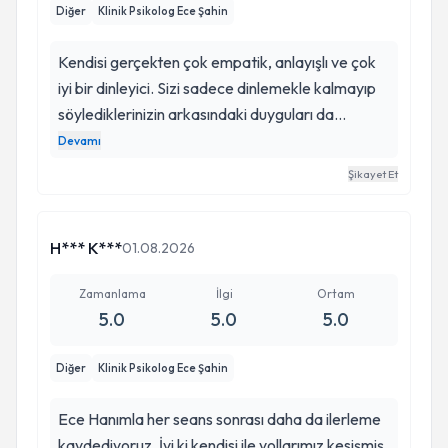
Diğer
Klinik Psikolog Ece Şahin
Kendisi gerçekten çok empatik, anlayışlı ve çok
iyi bir dinleyici. Sizi sadece dinlemekle kalmayıp
söylediklerinizin arkasındaki duyguları da
anlayabilen bir uzman. Yaklaşımı, samimiyeti ve
Devamı
doğru zamanda yaptığı doğru dokunuşlarla
Şikayet Et
hayatınıza gerçekten değer katıyor. İyi ki
yollarımız kesişmiş. Gönül rahatlığıyla tavsiye
ediyorum.
H*** K***
01.08.2026
Zamanlama
İlgi
Ortam
5.0
5.0
5.0
Diğer
Klinik Psikolog Ece Şahin
Ece Hanımla her seans sonrası daha da ilerleme
kaydediyoruz. İyi ki kendisi ile yollarımız kesişmiş.