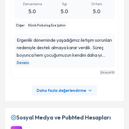
sayesinde terapiye güvenle devam edebildim.
Zamanlama
İlgi
Ortam
5.0
5.0
5.0
Bu süreçte bana kattıkları için kendisine çok
teşekkür ediyorum. Terapi almayı düşünen
Diğer
Klinik Psikolog Ece Şahin
herkese rahatlıkla tabsiye ederim ece hanım çok
iyi biri.
Ergenlik döneminde yaşadığımız iletişim sorunları
nedeniyle destek almaya karar verdik. Süreç
boyunca hem çocuğumuzun kendini daha iyi
ifade ettiğini hem de bizim onu daha iyi anlamaya
Devamı
başladığımızı gördük. Yaklaşımı, ilgisi ve güven
Şikayet Et
veren tutumu sayesinde çok verimli bir süreç
geçirdik. İyi ki yollarımız kesişmiş, gönül
Daha fazla değerlendirme
rahatlığıyla tavsiye ederim.
Sosyal Medya ve PubMed Hesapları