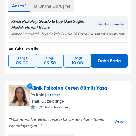
Adres
1
Online Görüşme
Klinik Psikolog Gözde Erbay Özel Sağlık
Haritada Göster
Meslek Hizmet Birimi
Mimar Sinan Mah. Ziya Gökalp Bul. No:28 Daire:11 Alsancak Konak İzmir
En Yakın Saatler
10 Ağu
10 Ağu
10 Ağu
Daha Fazla
09:00
09:30
10:00
Klinik Psikolog Ceren Gümüş Yaşa
Psikoloji
+
1
diğer
İzmir
, Güzelbahçe
5
(
9
Değerlendirme)
Mükemmel di. İlk kez online bir terapi aldım. Sanki
Devamı
yanındaymışım...