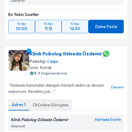
Daire:141
En Yakın Saatler
10 Ağu
10 Ağu
10 Ağu
Daha Fazla
10:00
11:15
12:30
Klinik Psikolog Gülseda Özdemir
Psikoloji
+
1
diğer
İzmir
, Konak
5
(
1
Değerlendirme)
Gülseda hanımdan danışan hizmeti aldım ve devam
Devamı
ediyorum. Kendimi çok...
Adres
1
Online Görüşme
Klinik Psikolog Gülseda Özdemir
Haritada Göster
Alsancak