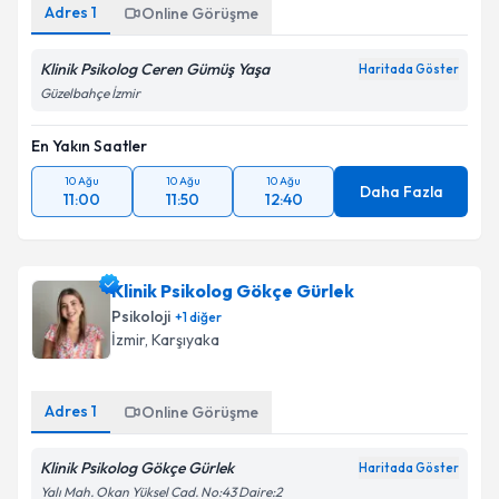
Adres
1
Online Görüşme
Klinik Psikolog Ceren Gümüş Yaşa
Haritada Göster
Güzelbahçe İzmir
En Yakın Saatler
10 Ağu
10 Ağu
10 Ağu
Daha Fazla
11:00
11:50
12:40
Klinik Psikolog Gökçe Gürlek
Psikoloji
+
1
diğer
İzmir
, Karşıyaka
Adres
1
Online Görüşme
Klinik Psikolog Gökçe Gürlek
Haritada Göster
Yalı Mah. Okan Yüksel Cad. No:43 Daire:2