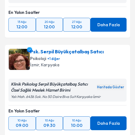
En Yakın Saatler
13 Ağu
20 Ağu
27 Ağu
Daha Fazla
12:00
12:00
12:00
Psk. Serpil Büyükçatalbaş Satıcı
Psikoloji
+
1
diğer
İzmir
, Karşıyaka
Klinik Psikolog Serpil Büyükçatalbaş Satıcı
Haritada Göster
Özel Sağlık Meslek Hizmet Birimi
Yalı Mah. 6436 Sok. No 50 Daire Biva Suit Karşıyaka İzmir
En Yakın Saatler
10 Ağu
10 Ağu
10 Ağu
Daha Fazla
09:00
09:30
10:00