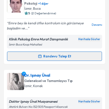
bilgilendireceğiz.
Psikoloji
+
1
diğer
İzmir
, Buca
E-posta Adresiniz
5
(
2
Değerlendirme)
Emre bey ile kendi öfke kontrolum icin görüsmeye
Devamı
başladim ve...
Kişisel verilerimin işlenmesine ilişkin
Aydınlatma
Klinik Psikolog Emre Murat Danışmanlık
Haritada Göster
Metni
'ni okudum ve kişisel verilerimin belirtilen
İzmir Buca Koop Mahallesi
kapsamda işlenmesini kabul ediyorum.
Randevu Talep Et
Randevu Takvimi Talebi
Takvim Talebini Gönder
Klinik Psikolog Emre Murat
için randevu takvimi
Dr. Işınay Ünal
talebi oluşturun. Size bu uzmandan randevu almanız
Geleneksel ve Tamamlayıcı Tıp
için bir takvim hazırlandığında e-posta ile
İzmir
, Konak
bilgilendireceğiz.
E-posta Adresiniz
Doktor Işınay Ünal Muayananesi
Haritada Göster
Atatürk Bulvarı No:152/505 Pasaport Alsancak