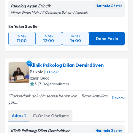
Psikolog Aydın Erincik
Haritada Göster
Mimar Sinan Mah. Ali Çetinkaya Bulvarı Alsancak
En Yakın Saatler
10 Ağu
10 Ağu
10 Ağu
Daha Fazla
11:00
12:00
14:00
Klinik Psikolog Dilan Demirdöven
Psikoloji
+
1
diğer
İzmir
, Buca
5
(
7
Değerlendirme)
Farkındalık dolu bir seansı benim icin. . Bana kattıkları
Devamı
çok...
Adres
1
Online Görüşme
Klinik Psikolog Dilan Demirdöven
Haritada Göster