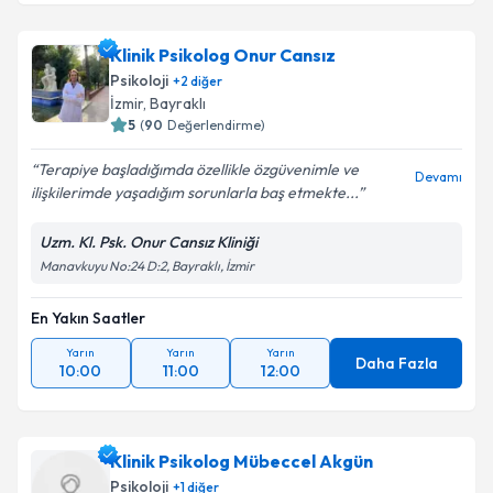
Klinik Psikolog Onur Cansız
Psikoloji
+
2
diğer
İzmir
, Bayraklı
5
(
90
Değerlendirme)
Terapiye başladığımda özellikle özgüvenimle ve
Devamı
ilişkilerimde yaşadığım sorunlarla baş etmekte...
Uzm. Kl. Psk. Onur Cansız Kliniği
Manavkuyu No:24 D:2, Bayraklı, İzmir
En Yakın Saatler
Yarın
Yarın
Yarın
Daha Fazla
10:00
11:00
12:00
Klinik Psikolog Mübeccel Akgün
Psikoloji
+
1
diğer