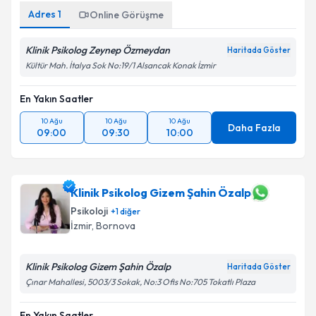
Adres
1
Online Görüşme
Klinik Psikolog Zeynep Özmeydan
Haritada Göster
Kültür Mah. İtalya Sok No:19/1 Alsancak Konak İzmir
En Yakın Saatler
10 Ağu
10 Ağu
10 Ağu
Daha Fazla
09:00
09:30
10:00
Klinik Psikolog Gizem Şahin Özalp
Psikoloji
+
1
diğer
İzmir
, Bornova
Klinik Psikolog Gizem Şahin Özalp
Haritada Göster
Çınar Mahallesi, 5003/3 Sokak, No:3 Ofis No:705 Tokatlı Plaza
En Yakın Saatler