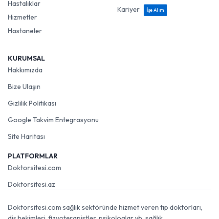
Hastalıklar
Kariyer
İşe Alım
Hizmetler
Hastaneler
KURUMSAL
Hakkımızda
Bize Ulaşın
Gizlilik Politikası
Google Takvim Entegrasyonu
Site Haritası
PLATFORMLAR
Doktorsitesi.com
Doktorsitesi.az
Doktorsitesi.com sağlık sektöründe hizmet veren tıp doktorları,
diş hekimleri, fizyoterapistler, psikologlar vb. sağlık