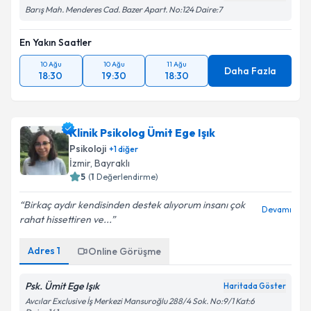
Barış Mah. Menderes Cad. Bazer Apart. No:124 Daire:7
En Yakın Saatler
10 Ağu
10 Ağu
11 Ağu
Daha Fazla
18:30
19:30
18:30
Klinik Psikolog Ümit Ege Işık
Psikoloji
+
1
diğer
İzmir
, Bayraklı
5
(
1
Değerlendirme)
Birkaç aydır kendisinden destek alıyorum insanı çok
Devamı
rahat hissettiren ve...
Adres
1
Online Görüşme
Psk. Ümit Ege Işık
Haritada Göster
Avcılar Exclusive İş Merkezi Mansuroğlu 288/4 Sok. No:9/1 Kat:6