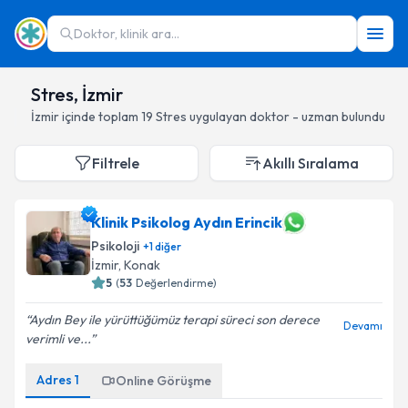
Doktor, klinik ara...
Stres, İzmir
İzmir
içinde toplam
19
Stres
uygulayan doktor - uzman bulundu
Filtrele
Akıllı Sıralama
Klinik Psikolog Aydın Erincik
Psikoloji
+
1
diğer
İzmir
, Konak
5
(
53
Değerlendirme)
Aydın Bey ile yürüttüğümüz terapi süreci son derece
Devamı
verimli ve...
Adres
1
Online Görüşme