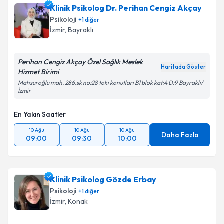
Klinik Psikolog Dr. Perihan Cengiz Akçay
Psikoloji
+
1
diğer
İzmir
, Bayraklı
Perihan Cengiz Akçay Özel Sağlık Meslek
Haritada Göster
Hizmet Birimi
Mahsuroğlu mah. 286.sk no:28 toki konutları B1 blok kat:4 D:9 Bayraklı/
İzmir
En Yakın Saatler
10 Ağu
10 Ağu
10 Ağu
Daha Fazla
09:00
09:30
10:00
Klinik Psikolog Gözde Erbay
Psikoloji
+
1
diğer
İzmir
, Konak