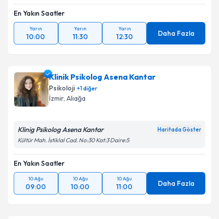
En Yakın Saatler
Yarın
Yarın
Yarın
Daha Fazla
10:00
11:30
12:30
Klinik Psikolog Asena Kantar
Psikoloji
+
1
diğer
İzmir
, Aliağa
Klinig Psikolog Asena Kantar
Haritada Göster
Kültür Mah. İstiklal Cad. No:30 Kat:3 Daire:5
En Yakın Saatler
10 Ağu
10 Ağu
10 Ağu
Daha Fazla
09:00
10:00
11:00