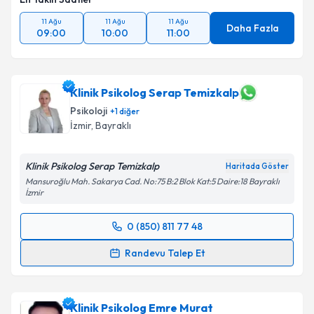
11 Ağu
11 Ağu
11 Ağu
Daha Fazla
09:00
10:00
11:00
Klinik Psikolog Serap Temizkalp
Psikoloji
+
1
diğer
İzmir
, Bayraklı
Klinik Psikolog Serap Temizkalp
Haritada Göster
Mansuroğlu Mah. Sakarya Cad. No:75 B:2 Blok Kat:5 Daire:18 Bayraklı
İzmir
0 (850) 811 77 48
Randevu Takvimi Talebi
Randevu Talep Et
Klinik Psikolog Serap Temizkalp
için randevu
takvimi talebi oluşturun. Size bu uzmandan randevu
Klinik Psikolog Emre Murat
almanız için bir takvim hazırlandığında e-posta ile