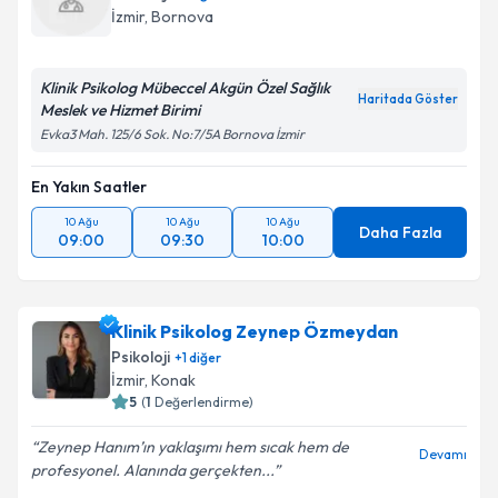
İzmir
, Bornova
Klinik Psikolog Mübeccel Akgün Özel Sağlık
Haritada Göster
Meslek ve Hizmet Birimi
Evka3 Mah. 125/6 Sok. No:7/5A Bornova İzmir
En Yakın Saatler
10 Ağu
10 Ağu
10 Ağu
Daha Fazla
09:00
09:30
10:00
Klinik Psikolog Zeynep Özmeydan
Psikoloji
+
1
diğer
İzmir
, Konak
5
(
1
Değerlendirme)
Zeynep Hanım’ın yaklaşımı hem sıcak hem de
Devamı
profesyonel. Alanında gerçekten...