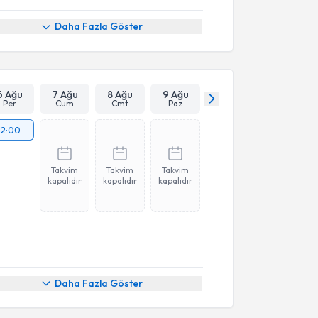
Daha Fazla Göster
6 Ağu
7 Ağu
8 Ağu
9 Ağu
Per
Cum
Cmt
Paz
12:00
Takvim
Takvim
Takvim
kapalıdır
kapalıdır
kapalıdır
Daha Fazla Göster