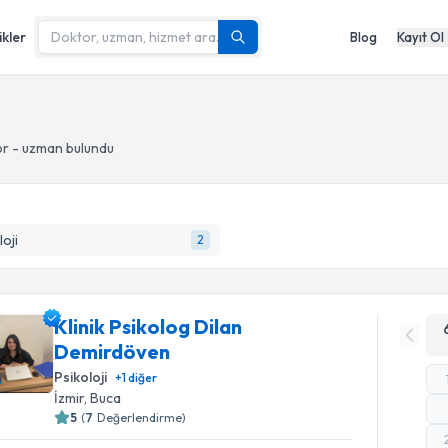
ikler
Blog
Kayıt Ol
r - uzman bulundu
loji
2
Klinik Psikolog Dilan
Demirdöven
Psikoloji
+
1
diğer
İzmir
, Buca
5
(
7
Değerlendirme)