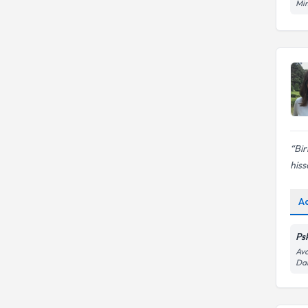
Mim
Bir
hiss
A
Ps
Avc
Dai