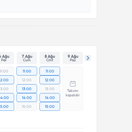
 ve kişisel verilerimin belirtilen kapsamda
esini kabul ediyorum.
Takvim Talebini Gönder
6 Ağu
7 Ağu
8 Ağu
9 Ağu
Per
Cum
Cmt
Paz
11:00
11:00
11:00
12:00
12:00
12:00
13:00
13:00
13:00
Takvim
kapalıdır
14:00
14:00
14:00
15:00
15:00
15:00