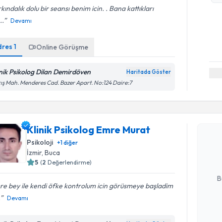
kındalık dolu bir seansı benim icin. . Bana kattıkları
..
Devamı
dres
1
Online Görüşme
inik Psikolog Dilan Demirdöven
Haritada Göster
ış Mah. Menderes Cad. Bazer Apart. No:124 Daire:7
Randevu T
Klinik Ps
Klinik Psikolog Emre Murat
oluşturun. 
Psikoloji
+
1
diğer
hazırlandığ
İzmir
, Buca
5
(
2
Değerlendirme)
E-posta Ad
B
e bey ile kendi öfke kontrolum icin görüsmeye başladim
.
Devamı
Kişisel