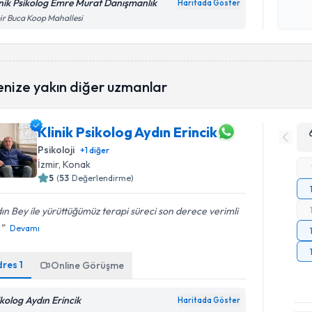
okudum
inik Psikolog Emre Murat Danışmanlık
Haritada Göster
işlenm
ir Buca Koop Mahallesi
enize yakın diğer uzmanlar
Klinik Psikolog Aydın Erincik
Psikoloji
+
1
diğer
İzmir
, Konak
5
(
53
Değerlendirme)
ın Bey ile yürüttüğümüz terapi süreci son derece verimli
.
Devamı
dres
1
Online Görüşme
ikolog Aydın Erincik
Haritada Göster