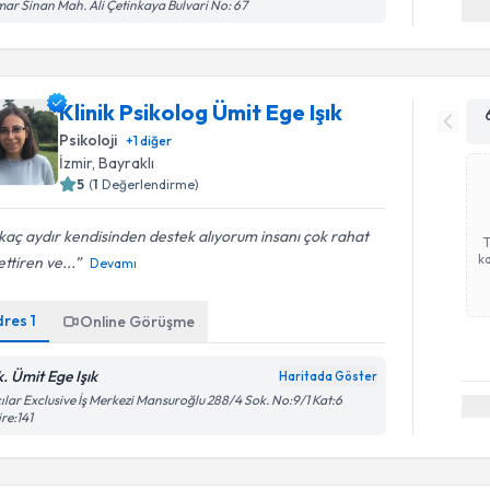
ar Sinan Mah. Ali Çetinkaya Bulvari No: 67
Klinik Psikolog Ümit Ege Işık
Psikoloji
+
1
diğer
İzmir
, Bayraklı
5
(
1
Değerlendirme)
kaç aydır kendisinden destek alıyorum insanı çok rahat
ka
ettiren ve...
Devamı
dres
1
Online Görüşme
k. Ümit Ege Işık
Haritada Göster
ılar Exclusive İş Merkezi Mansuroğlu 288/4 Sok. No:9/1 Kat:6
re:141