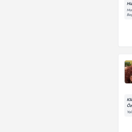
Hi
Mah
Bay
Kl
Öz
Yal