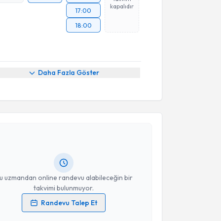
kapalıdır
17:00
18:00
Daha Fazla Göster
akvimi Talebi
ikolog Emre Murat
için randevu takvimi talebi
Size bu uzmandan randevu almanız için bir takvim
ında e-posta ile bilgilendireceğiz.
resiniz
u uzmandan online randevu alabileceğin bir
takvimi bulunmuyor.
Randevu Talep Et
 verilerimin işlenmesine ilişkin
Aydınlatma Metni
'ni