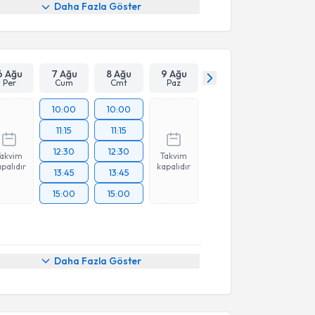
Daha Fazla Göster
6 Ağu
7 Ağu
8 Ağu
9 Ağu
Per
Cum
Cmt
Paz
10:00
10:00
11:15
11:15
12:30
12:30
Takvim
Takvim
palıdır
kapalıdır
13:45
13:45
15:00
15:00
Daha Fazla Göster