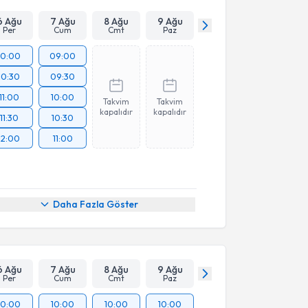
6 Ağu
7 Ağu
8 Ağu
9 Ağu
Per
Cum
Cmt
Paz
10:00
09:00
10:30
09:30
11:00
10:00
Takvim
Takvim
kapalıdır
kapalıdır
11:30
10:30
12:00
11:00
Daha Fazla Göster
6 Ağu
7 Ağu
8 Ağu
9 Ağu
Per
Cum
Cmt
Paz
10:00
10:00
10:00
10:00