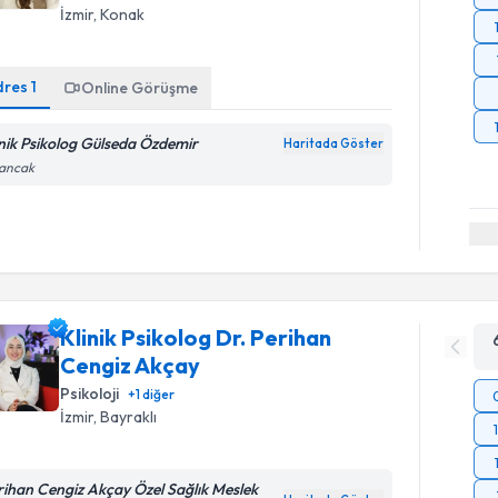
İzmir
, Konak
dres
1
Online Görüşme
inik Psikolog Gülseda Özdemir
Haritada Göster
sancak
Klinik Psikolog Dr. Perihan
Cengiz Akçay
Psikoloji
+
1
diğer
İzmir
, Bayraklı
rihan Cengiz Akçay Özel Sağlık Meslek