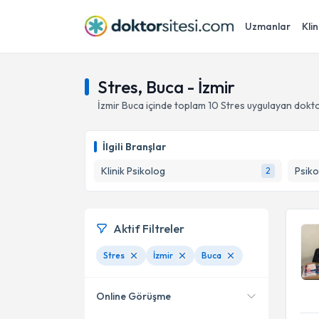
Uzmanlar
Klin
Stres, Buca - İzmir
İzmir
Buca
içinde toplam
10
Stres
uygulayan dokto
İlgili Branşlar
Klinik Psikolog
Psiko
2
Aktif Filtreler
Stres
İzmir
Buca
Online Görüşme