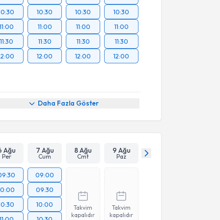
10:30
10:30
10:30
10:30
11:00
11:00
11:00
11:00
11:30
11:30
11:30
11:30
12:00
12:00
12:00
12:00
Daha Fazla Göster
6 Ağu
7 Ağu
8 Ağu
9 Ağu
Per
Cum
Cmt
Paz
09:30
09:00
10:00
09:30
10:30
10:00
Takvim
Takvim
kapalıdır
kapalıdır
11:00
10:30