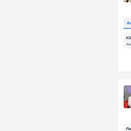
A
Kl
Al
Pe