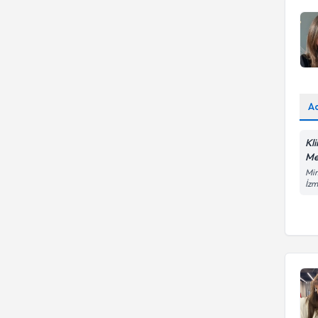
A
Kl
Me
Mim
İzm