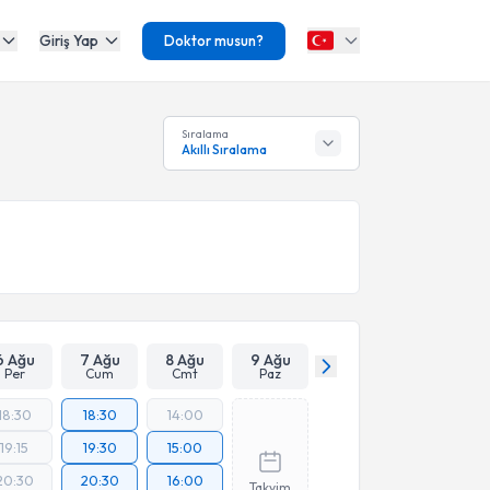
Giriş Yap
Doktor musun?
Sıralama
Akıllı Sıralama
6 Ağu
7 Ağu
8 Ağu
9 Ağu
Per
Cum
Cmt
Paz
18:30
18:30
14:00
19:15
19:30
15:00
20:30
20:30
16:00
Takvim