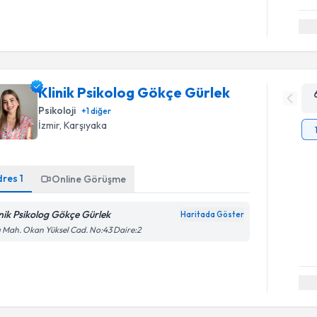
Klinik Psikolog Gökçe Gürlek
Psikoloji
+
1
diğer
İzmir
, Karşıyaka
dres
1
Online Görüşme
inik Psikolog Gökçe Gürlek
Haritada Göster
ı Mah. Okan Yüksel Cad. No:43 Daire:2