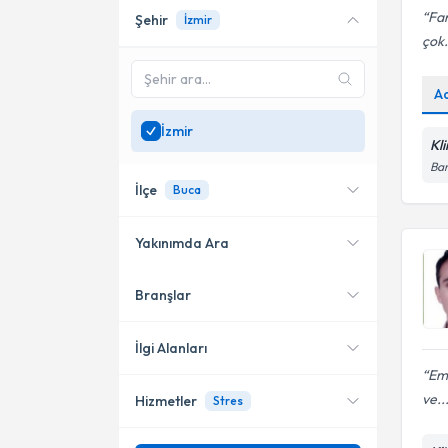
Far
Şehir
İzmir
Online danışmanlık sunan
çok.
uzmanları göster
Sadece
İzmir
bölgesinde
A
uzman ara
İzmir
Kl
Bar
İlçe
Buca
Yakınımda Ara
Branşlar
Konumuma yakın uzmanları
Konak
göster
Bayraklı
İlgi Alanları
Emr
Karşıyaka
ve..
Hizmetler
Stres
Klinik Psikolog
Bornova