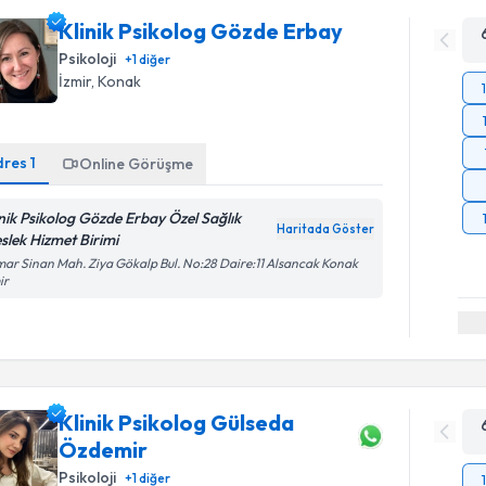
Klinik Psikolog Gözde Erbay
Psikoloji
+
1
diğer
İzmir
, Konak
dres
1
Online Görüşme
inik Psikolog Gözde Erbay Özel Sağlık
Haritada Göster
slek Hizmet Birimi
ar Sinan Mah. Ziya Gökalp Bul. No:28 Daire:11 Alsancak Konak
ir
Klinik Psikolog Gülseda
Özdemir
Psikoloji
+
1
diğer