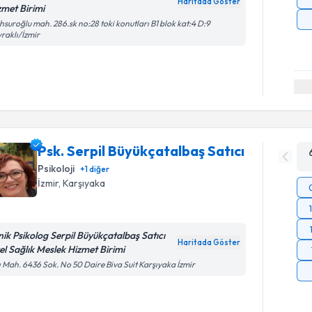
Haritada Göster
zmet Birimi
suroğlu mah. 286.sk no:28 toki konutları B1 blok kat:4 D:9
raklı/İzmir
Psk. Serpil Büyükçatalbaş Satıcı
Psikoloji
+
1
diğer
İzmir
, Karşıyaka
inik Psikolog Serpil Büyükçatalbaş Satıcı
Haritada Göster
el Sağlık Meslek Hizmet Birimi
ı Mah. 6436 Sok. No 50 Daire Biva Suit Karşıyaka İzmir