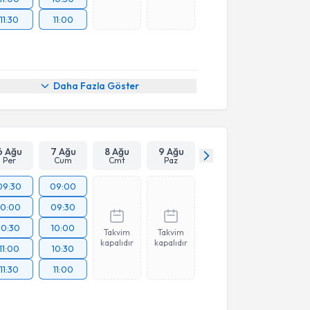
11:30
11:00
Daha Fazla Göster
6 Ağu
7 Ağu
8 Ağu
9 Ağu
Per
Cum
Cmt
Paz
09:30
09:00
10:00
09:30
10:30
10:00
Takvim
Takvim
kapalıdır
kapalıdır
11:00
10:30
11:30
11:00