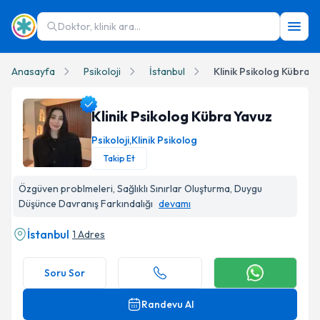
Doktor, klinik ara...
Anasayfa
Psikoloji
İstanbul
Klinik Psikolog Kübra 
Klinik Psikolog Kübra Yavuz
Psikoloji
,
Klinik Psikolog
Takip Et
Klinik Psikolog Kübra Yavuz Profil Fotoğrafı
Özgüven problmeleri, Sağlıklı Sınırlar Oluşturma, Duygu
Düşünce Davranış Farkındalığı
devamı
İstanbul
1 Adres
Soru Sor
Randevu Al