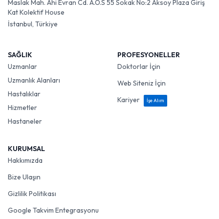
Maslak Mah. Ahi Evran Cd. A.O.S 55 Sokak No:2 Aksoy Plaza Giriş
Kat Kolektif House
İstanbul, Türkiye
SAĞLIK
PROFESYONELLER
Uzmanlar
Doktorlar İçin
Uzmanlık Alanları
Web Siteniz İçin
Hastalıklar
Kariyer
İşe Alım
Hizmetler
Hastaneler
KURUMSAL
Hakkımızda
Bize Ulaşın
Gizlilik Politikası
Google Takvim Entegrasyonu