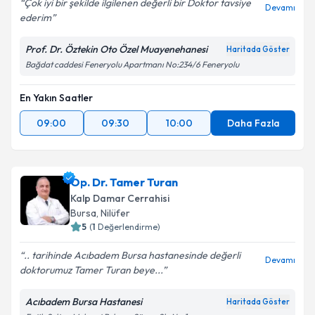
Çok iyi bir şekilde ilgilenen değerli bir Doktor tavsiye
Devamı
ederim
Prof. Dr. Öztekin Oto Özel Muayenehanesi
Haritada Göster
Bağdat caddesi Feneryolu Apartmanı No:234/6 Feneryolu
En Yakın Saatler
09:00
09:30
10:00
Daha Fazla
Op. Dr. Tamer Turan
Kalp Damar Cerrahisi
Bursa
,
Nilüfer
5
(
1
Değerlendirme)
.. tarihinde Acıbadem Bursa hastanesinde değerli
Devamı
doktorumuz Tamer Turan beye...
Acıbadem Bursa Hastanesi
Haritada Göster