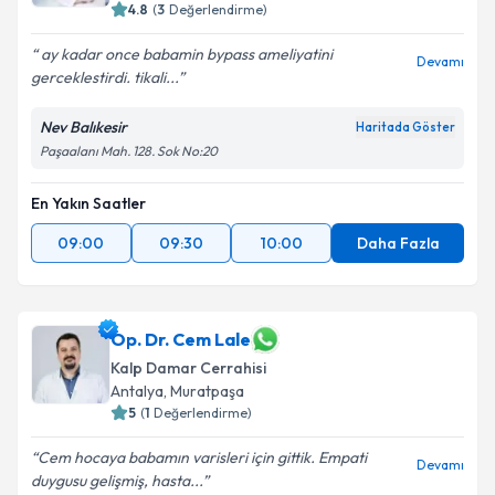
4.8
(
3
Değerlendirme)
ay kadar once babamin bypass ameliyatini
Devamı
gerceklestirdi. tikali...
Nev Balıkesir
Haritada Göster
Paşaalanı Mah. 128. Sok No:20
En Yakın Saatler
09:00
09:30
10:00
Daha Fazla
Op. Dr. Cem Lale
Kalp Damar Cerrahisi
Antalya
,
Muratpaşa
5
(
1
Değerlendirme)
Cem hocaya babamın varisleri için gittik. Empati
Devamı
duygusu gelişmiş, hasta...