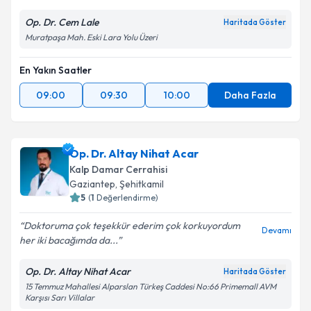
Op. Dr. Cem Lale
Haritada Göster
Muratpaşa Mah. Eski Lara Yolu Üzeri
En Yakın Saatler
09:00
09:30
10:00
Daha Fazla
Op. Dr. Altay Nihat Acar
Kalp Damar Cerrahisi
Gaziantep
,
Şehitkamil
5
(
1
Değerlendirme)
Doktoruma çok teşekkür ederim çok korkuyordum
Devamı
her iki bacağımda da...
Op. Dr. Altay Nihat Acar
Haritada Göster
15 Temmuz Mahallesi Alparslan Türkeş Caddesi No:66 Primemall AVM
Karşısı Sarı Villalar