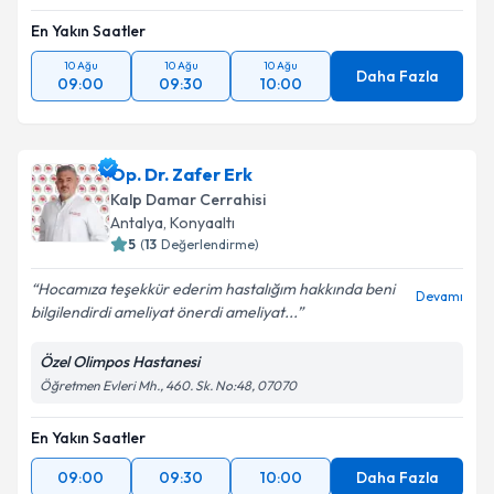
En Yakın Saatler
10 Ağu
10 Ağu
10 Ağu
Daha Fazla
09:00
09:30
10:00
Op. Dr. Zafer Erk
Kalp Damar Cerrahisi
Antalya
,
Konyaaltı
5
(
13
Değerlendirme)
Hocamıza teşekkür ederim hastalığım hakkında beni
Devamı
bilgilendirdi ameliyat önerdi ameliyat...
Özel Olimpos Hastanesi
Öğretmen Evleri Mh., 460. Sk. No:48, 07070
En Yakın Saatler
09:00
09:30
10:00
Daha Fazla