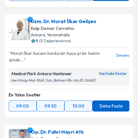
Uzm. Dr. Murat İlkar Gelişen
Kalp Damar Cerrahisi
Ankara
,
Yenimahalle
5
(
3
Değerlendirme)
Murat İlkar hocam harika bir hoca iyi bir hekim
Devamı
işinde...
Medical Park Ankara Hastanesi
Haritada Göster
Kent Koop Mah 1868. Sok, Batıkent Blv. No:15, 06680
En Yakın Saatler
09:00
09:30
10:00
Daha Fazla
Op. Dr. Fahri Hayri Atlı