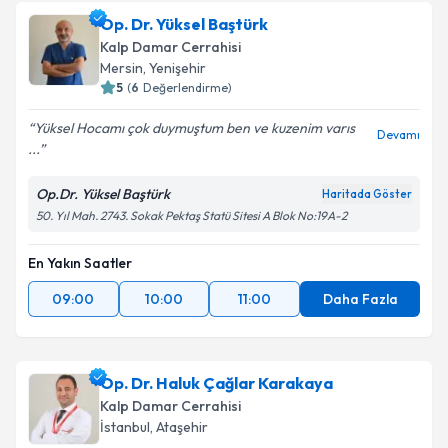
oluşturun. Size bu uzmandan randevu almanız için bir
Op. Dr. Yüksel Baştürk
takvim hazırlandığında e-posta ile bilgilendireceğiz.
Kalp Damar Cerrahisi
E-posta Adresiniz
Mersin
,
Yenişehir
5
(
6
Değerlendirme)
Yüksel Hocamı çok duymuştum ben ve kuzenim varıs
Devamı
...
Kişisel verilerimin işlenmesine ilişkin
Aydınlatma
Metni
'ni okudum ve kişisel verilerimin belirtilen
Op.Dr. Yüksel Baştürk
Haritada Göster
kapsamda işlenmesini kabul ediyorum.
50. Yıl Mah. 2743. Sokak Pektaş Statü Sitesi A Blok No:19A-2
En Yakın Saatler
Takvim Talebini Gönder
09:00
10:00
11:00
Daha Fazla
Op. Dr. Haluk Çağlar Karakaya
Kalp Damar Cerrahisi
İstanbul
,
Ataşehir