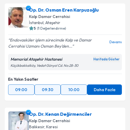
Op. Dr. Osman Eren Karpuzoğlu
Kalp Damar Cerrahisi
İstanbul
,
Ataşehir
5
(
1
Değerlendirme)
Endovasküler işlem sürecimde Kalp ve Damar
Devamı
Cerrahisi Uzmanı Osman Bey’den...
Memorial Ataşehir Hastanesi
Haritada Göster
Küçükbakkalköy, Vedat Günyol Cd. No:28-30
En Yakın Saatler
09:00
09:30
10:00
Daha Fazla
Op. Dr. Kenan Değirmenciler
Kalp Damar Cerrahisi
Balıkesir
,
Karesi