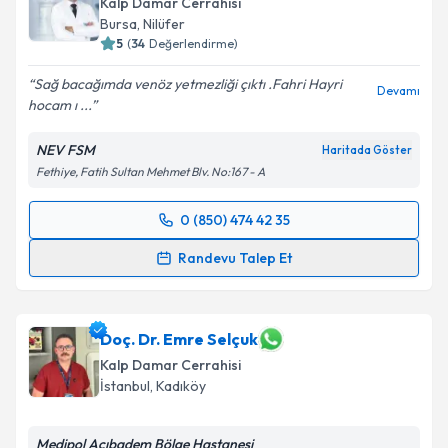
Kalp Damar Cerrahisi
Bursa
,
Nilüfer
5
(
34
Değerlendirme)
Sağ bacağımda venöz yetmezliği çıktı .Fahri Hayri
Devamı
hocam ı ...
NEV FSM
Haritada Göster
Fethiye, Fatih Sultan Mehmet Blv. No:167 - A
0 (850) 474 42 35
Randevu Takvimi Talebi
Randevu Talep Et
Op. Dr. Fahri Hayri Atlı
için randevu takvimi talebi
oluşturun. Size bu uzmandan randevu almanız için bir
takvim hazırlandığında e-posta ile bilgilendireceğiz.
Doç. Dr. Emre Selçuk
Kalp Damar Cerrahisi
E-posta Adresiniz
İstanbul
,
Kadıköy
Medipol Acıbadem Bölge Hastanesi