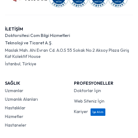
İLETİŞİM
Doktorsitesi Com Bilgi Hizmetleri
Teknoloji ve Ticaret A.Ş.
Maslak Mah. Ahi Evran Cd. A.O.S 55 Sokak No:2 Aksoy Plaza Giriş
Kat Kolektif House
İstanbul, Türkiye
SAĞLIK
PROFESYONELLER
Uzmanlar
Doktorlar İçin
Uzmanlık Alanları
Web Siteniz İçin
Hastalıklar
Kariyer
İşe Alım
Hizmetler
Hastaneler