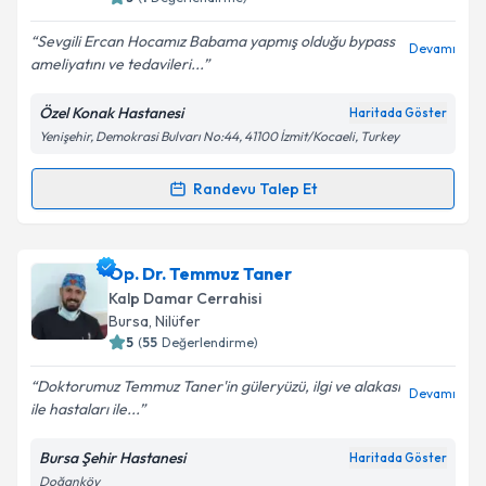
E-posta Adresiniz
Sevgili Ercan Hocamız Babama yapmış olduğu bypass
Devamı
ameliyatını ve tedavileri...
Özel Konak Hastanesi
Haritada Göster
Kişisel verilerimin işlenmesine ilişkin
Aydınlatma
Yenişehir, Demokrasi Bulvarı No:44, 41100 İzmit/Kocaeli, Turkey
Metni
'ni okudum ve kişisel verilerimin belirtilen
kapsamda işlenmesini kabul ediyorum.
Randevu Talep Et
Randevu Takvimi Talebi
Takvim Talebini Gönder
Prof. Dr. Ercan Eren
için randevu takvimi talebi
Op. Dr. Temmuz Taner
oluşturun. Size bu uzmandan randevu almanız için bir
Kalp Damar Cerrahisi
takvim hazırlandığında e-posta ile bilgilendireceğiz.
Bursa
,
Nilüfer
5
(
55
Değerlendirme)
E-posta Adresiniz
Doktorumuz Temmuz Taner'in güleryüzü, ilgi ve alakası
Devamı
ile hastaları ile...
Bursa Şehir Hastanesi
Haritada Göster
Kişisel verilerimin işlenmesine ilişkin
Aydınlatma
Doğanköy