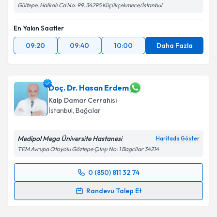
Gültepe, Halkalı Cd No: 99, 34295 Küçükçekmece/İstanbul
Kişisel verilerimin işlenmesine ilişkin
Aydınlatma
Metni
'ni okudum ve kişisel verilerimin belirtilen
En Yakın Saatler
kapsamda işlenmesini kabul ediyorum.
09:20
09:40
10:00
Daha Fazla
Takvim Talebini Gönder
Doç. Dr. Hasan Erdem
Kalp Damar Cerrahisi
İstanbul
,
Bağcılar
Medipol Mega Üniversite Hastanesi
Haritada Göster
TEM Avrupa Otoyolu Göztepe Çıkışı No: 1 Bagcilar 34214
0 (850) 811 32 74
Randevu Takvimi Talebi
Randevu Talep Et
Doç. Dr. Hasan Erdem
için randevu takvimi talebi