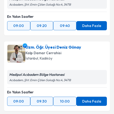
Acıbadem, Şht. Emin Çölen Sokağı No:4, 34718
Kişisel verilerimin işlenmesine ilişkin
Aydınlatma
Metni
'ni okudum ve kişisel verilerimin belirtilen
En Yakın Saatler
kapsamda işlenmesini kabul ediyorum.
09:00
09:20
09:40
Daha Fazla
Takvim Talebini Gönder
Uzm. Öğr. Üyesi Deniz Günay
Kalp Damar Cerrahisi
İstanbul
,
Kadıköy
Medipol Acıbadem Bölge Hastanesi
Acıbadem, Şht. Emin Çölen Sokağı No:4, 34718
En Yakın Saatler
09:00
09:30
10:00
Daha Fazla