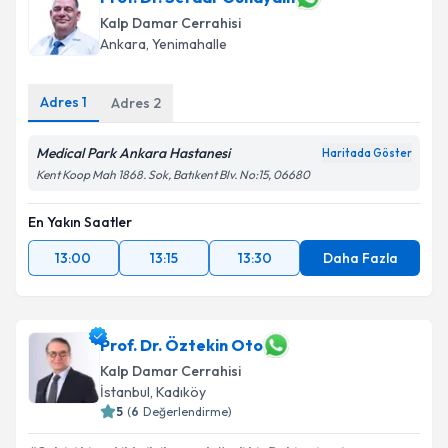
bilgilendireceğiz.
Kalp Damar Cerrahisi
Ankara
,
Yenimahalle
E-posta Adresiniz
Adres
1
Adres
2
Medical Park Ankara Hastanesi
Kişisel verilerimin işlenmesine ilişkin
Aydınlatma
Haritada Göster
Metni
'ni okudum ve kişisel verilerimin belirtilen
Kent Koop Mah 1868. Sok, Batıkent Blv. No:15, 06680
kapsamda işlenmesini kabul ediyorum.
En Yakın Saatler
Takvim Talebini Gönder
13:00
13:15
13:30
Daha Fazla
Prof. Dr. Öztekin Oto
Kalp Damar Cerrahisi
İstanbul
,
Kadıköy
5
(
6
Değerlendirme)