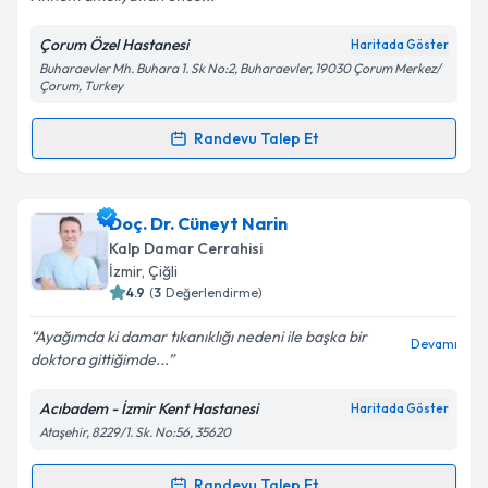
Kişisel verilerimin işlenmesine ilişkin
Aydınlatma
Metni
'ni okudum ve kişisel verilerimin belirtilen
Çorum Özel Hastanesi
Haritada Göster
kapsamda işlenmesini kabul ediyorum.
Buharaevler Mh. Buhara 1. Sk No:2, Buharaevler, 19030 Çorum Merkez/
Çorum, Turkey
Takvim Talebini Gönder
Randevu Talep Et
Randevu Takvimi Talebi
Op. Dr. Hasan Öner
için randevu takvimi talebi
Doç. Dr. Cüneyt Narin
oluşturun. Size bu uzmandan randevu almanız için bir
Kalp Damar Cerrahisi
takvim hazırlandığında e-posta ile bilgilendireceğiz.
İzmir
,
Çiğli
4.9
(
3
Değerlendirme)
E-posta Adresiniz
Ayağımda ki damar tıkanıklığı nedeni ile başka bir
Devamı
doktora gittiğimde...
Acıbadem - İzmir Kent Hastanesi
Haritada Göster
Kişisel verilerimin işlenmesine ilişkin
Aydınlatma
Ataşehir, 8229/1. Sk. No:56, 35620
Metni
'ni okudum ve kişisel verilerimin belirtilen
kapsamda işlenmesini kabul ediyorum.
Randevu Talep Et