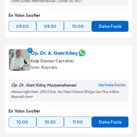
Fatih Sultan Mehmet Bulvarı, Sümer Sk. No:1
En Yakın Saatler
09:00
09:30
10:00
Daha Fazla
Op. Dr. A. Gani Kılınç
Kalp Damar Cerrahisi
İzmir
,
Bayraklı
Op. Dr. Gani Kılınç Muayenehanesi
Haritada Göster
Mansuroğlu Mah. 295/2 Sok. No:1 Kat:1 Daire:115 Ege San Plus A Blok
Bayraklı İzmir
En Yakın Saatler
10:00
10:30
11:00
Daha Fazla