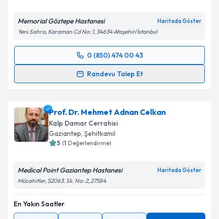
Memorial Göztepe Hastanesi
Haritada Göster
Yeni Sahra, Karaman Cd No: 1, 34634 Ataşehir/İstanbul
0 (850) 474 00 43
Randevu Takvimi Talebi
Randevu Talep Et
Op. Dr. Haluk Çağlar Karakaya
için randevu takvimi
talebi oluşturun. Size bu uzmandan randevu almanız
Prof. Dr. Mehmet Adnan Celkan
için bir takvim hazırlandığında e-posta ile
bilgilendireceğiz.
Kalp Damar Cerrahisi
Gaziantep
,
Şehitkamil
E-posta Adresiniz
5
(
1
Değerlendirme)
Medical Point Gaziantep Hastanesi
Haritada Göster
Mücahitler, 52063. Sk. No: 2, 27584
Kişisel verilerimin işlenmesine ilişkin
Aydınlatma
Metni
'ni okudum ve kişisel verilerimin belirtilen
En Yakın Saatler
kapsamda işlenmesini kabul ediyorum.