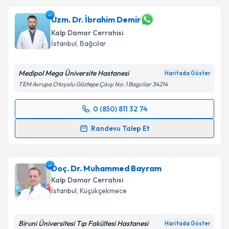
Uzm. Dr. İbrahim Demir
Kalp Damar Cerrahisi
İstanbul
,
Bağcılar
Medipol Mega Üniversite Hastanesi
Haritada Göster
TEM Avrupa Otoyolu Göztepe Çıkışı No: 1 Bagcilar 34214
0 (850) 811 32 74
Randevu Takvimi Talebi
Randevu Talep Et
Uzm. Dr. İbrahim Demir
için randevu takvimi talebi
oluşturun. Size bu uzmandan randevu almanız için bir
Doç. Dr. Muhammed Bayram
takvim hazırlandığında e-posta ile bilgilendireceğiz.
Kalp Damar Cerrahisi
E-posta Adresiniz
İstanbul
,
Küçükçekmece
Biruni Üniversitesi Tıp Fakültesi Hastanesi
Haritada Göster