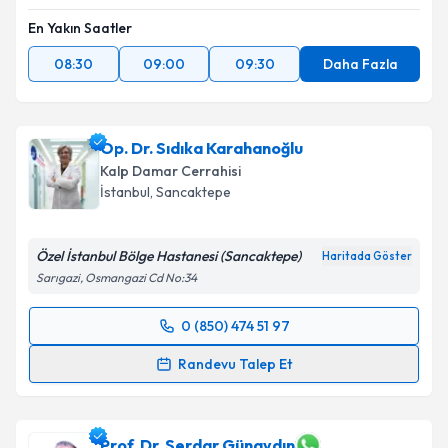
En Yakın Saatler
08:30
09:00
09:30
Daha Fazla
Op. Dr. Sıdıka Karahanoğlu
Kalp Damar Cerrahisi
İstanbul
,
Sancaktepe
Özel İstanbul Bölge Hastanesi (Sancaktepe)
Haritada Göster
Sarıgazi, Osmangazi Cd No:34
0 (850) 474 51 97
Randevu Takvimi Talebi
Randevu Talep Et
Op. Dr. Sıdıka Karahanoğlu
için randevu takvimi
talebi oluşturun. Size bu uzmandan randevu almanız
için bir takvim hazırlandığında e-posta ile
Prof. Dr. Serdar Günaydın