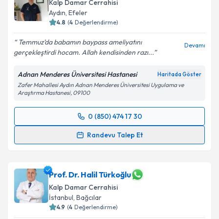
bilgilendireceğiz.
Kalp Damar Cerrahisi
Aydın
,
Efeler
E-posta Adresiniz
4.8
(
4
Değerlendirme)
Temmuz’da babamın baypass ameliyatını
Devamı
gerçekleştirdi hocam. Allah kendisinden razı...
Kişisel verilerimin işlenmesine ilişkin
Aydınlatma
Adnan Menderes Üniversitesi Hastanesi
Haritada Göster
Metni
'ni okudum ve kişisel verilerimin belirtilen
Zafer Mahallesi Aydın Adnan Menderes Üniversitesi Uygulama ve
kapsamda işlenmesini kabul ediyorum.
Araştırma Hastanesi, 09100
0 (850) 474 17 30
Takvim Talebini Gönder
Randevu Takvimi Talebi
Randevu Talep Et
Prof. Dr. Erdem Ali Özkısacık
için randevu takvimi
talebi oluşturun. Size bu uzmandan randevu almanız
için bir takvim hazırlandığında e-posta ile
Prof. Dr. Halil Türkoğlu
bilgilendireceğiz.
Kalp Damar Cerrahisi
İstanbul
,
Bağcılar
E-posta Adresiniz
4.9
(
4
Değerlendirme)