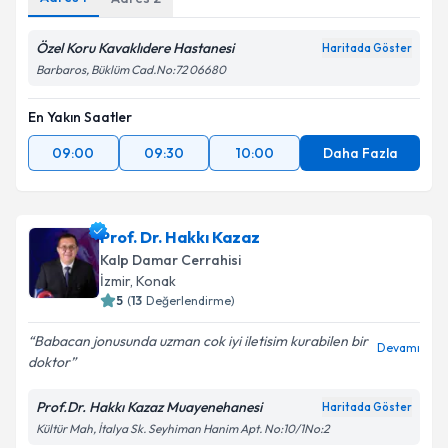
Özel Koru Kavaklıdere Hastanesi
Haritada Göster
Barbaros, Büklüm Cad.No:72 06680
En Yakın Saatler
09:00
09:30
10:00
Daha Fazla
Prof. Dr. Hakkı Kazaz
Kalp Damar Cerrahisi
İzmir
,
Konak
5
(
13
Değerlendirme)
Babacan jonusunda uzman cok iyi iletisim kurabilen bir
Devamı
doktor
Prof.Dr. Hakkı Kazaz Muayenehanesi
Haritada Göster
Kültür Mah, İtalya Sk. Seyhiman Hanim Apt. No:10/1No:2