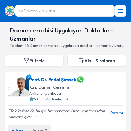
Doktor, klinik ara...
Damar cerrahisi Uygulayan Doktorlar -
Uzmanlar
Toplam
46
Damar cerrahisi
uygulayan doktor - uzman bulundu.
Filtrele
Akıllı Sıralama
Prof. Dr. Erdal Şimşek
Kalp Damar Cerrahisi
Ankara
,
Çankaya
5
(
8
Değerlendirme)
Tek kelimeyle bu işin bir numarası işlem yaptırmadan
Devamı
mutlaka gidin...
Adres
1
Adres
2