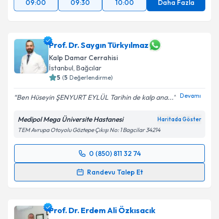
09:00
09:30
10:00
Daha Fazla
Takvim Talebini Gönder
Prof. Dr. Saygın Türkyılmaz
Kalp Damar Cerrahisi
İstanbul
,
Bağcılar
5
(
5
Değerlendirme)
Devamı
Ben Hüseyin ŞENYURT EYLÜL Tarihin de kalp ana...
Medipol Mega Üniversite Hastanesi
Haritada Göster
TEM Avrupa Otoyolu Göztepe Çıkışı No: 1 Bagcilar 34214
0 (850) 811 32 74
Randevu Takvimi Talebi
Randevu Talep Et
Prof. Dr. Saygın Türkyılmaz
için randevu takvimi
talebi oluşturun. Size bu uzmandan randevu almanız
Prof. Dr. Erdem Ali Özkısacık
için bir takvim hazırlandığında e-posta ile