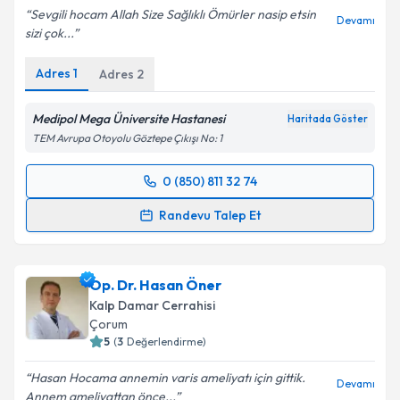
Sevgili hocam Allah Size Sağlıklı Ömürler nasip etsin
Devamı
sizi çok...
Kişisel verilerimin işlenmesine ilişkin
Aydınlatma
Adres
1
Adres
2
Metni
'ni okudum ve kişisel verilerimin belirtilen
kapsamda işlenmesini kabul ediyorum.
Medipol Mega Üniversite Hastanesi
Haritada Göster
TEM Avrupa Otoyolu Göztepe Çıkışı No: 1
Takvim Talebini Gönder
0 (850) 811 32 74
Randevu Takvimi Talebi
Randevu Talep Et
Prof. Dr. Halil Türkoğlu
için randevu takvimi talebi
oluşturun. Size bu uzmandan randevu almanız için bir
Op. Dr. Hasan Öner
takvim hazırlandığında e-posta ile bilgilendireceğiz.
Kalp Damar Cerrahisi
E-posta Adresiniz
Çorum
5
(
3
Değerlendirme)
Hasan Hocama annemin varis ameliyatı için gittik.
Devamı
Annem ameliyattan önce...