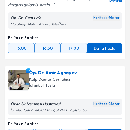
Devamı
duygusu gelişmiş, hasta...
Op. Dr. Cem Lale
Haritada Göster
Muratpaşa Mah. Eski Lara Yolu Üzeri
En Yakın Saatler
16:00
16:30
17:00
Daha Fazla
Op. Dr. Amir Aghayev
Kalp Damar Cerrahisi
İstanbul
,
Tuzla
Okan Üniversitesi Hastanesi
Haritada Göster
İçmeler, Aydınlı Yolu Cd. No:2, 34947 Tuzla/İstanbul
En Yakın Saatler