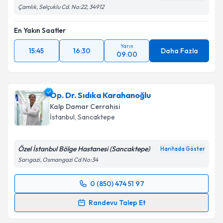
Çamlık, Selçuklu Cd. No:22, 34912
En Yakın Saatler
Yarın
15:45
16:30
Daha Fazla
09:00
Op. Dr. Sıdıka Karahanoğlu
Kalp Damar Cerrahisi
İstanbul
,
Sancaktepe
Özel İstanbul Bölge Hastanesi (Sancaktepe)
Haritada Göster
Sarıgazi, Osmangazi Cd No:34
0 (850) 474 51 97
Randevu Takvimi Talebi
Randevu Talep Et
Op. Dr. Sıdıka Karahanoğlu
için randevu takvimi