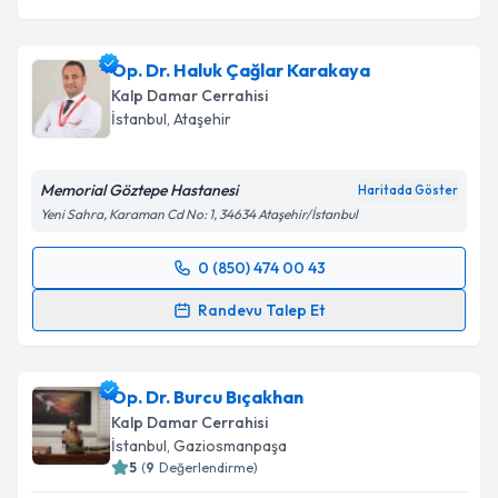
Op. Dr. Haluk Çağlar Karakaya
Kalp Damar Cerrahisi
İstanbul
,
Ataşehir
Memorial Göztepe Hastanesi
Haritada Göster
Yeni Sahra, Karaman Cd No: 1, 34634 Ataşehir/İstanbul
0 (850) 474 00 43
Randevu Takvimi Talebi
Randevu Talep Et
Op. Dr. Haluk Çağlar Karakaya
için randevu takvimi
talebi oluşturun. Size bu uzmandan randevu almanız
Op. Dr. Burcu Bıçakhan
için bir takvim hazırlandığında e-posta ile
bilgilendireceğiz.
Kalp Damar Cerrahisi
İstanbul
,
Gaziosmanpaşa
E-posta Adresiniz
5
(
9
Değerlendirme)