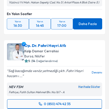
Yüzüncü Yıl Mah. Hakan Sepetçi Cad. No 3 ( Arkat Plaza A Blok Daire :5 )
En Yakın Saatler
Yarın
Yarın
Yarın
Daha Fazla
16:30
16:45
17:00
Op. Dr. Fahri Hayri Atlı
Kalp Damar Cerrahisi
Bursa
,
Nilüfer
5
(
34
Değerlendirme)
Sağ bacağımda venöz yetmezliği çıktı .Fahri Hayri
Devamı
hocam ı ...
NEV FSM
Haritada Göster
Fethiye, Fatih Sultan Mehmet Blv. No:167 - A
0 (850) 474 42 35
Randevu Takvimi Talebi