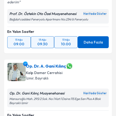
ederim
Prof. Dr. Öztekin Oto Özel Muayenehanesi
Haritada Göster
Bağdat caddesi Feneryolu Apartmanı No:234/6 Feneryolu
En Yakın Saatler
13 Ağu
13 Ağu
13 Ağu
Daha Fazla
09:00
09:30
10:00
Op. Dr. A. Gani Kılınç
Kalp Damar Cerrahisi
İzmir
,
Bayraklı
Op. Dr. Gani Kılınç Muayenehanesi
Haritada Göster
Mansuroğlu Mah. 295/2 Sok. No:1 Kat:1 Daire:115 Ege San Plus A Blok
Bayraklı İzmir
En Yakın Saatler