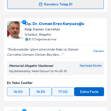
Randevu Talep Et
Op. Dr. Fahri Hayri Atlı
için randevu takvimi talebi
oluşturun. Size bu uzmandan randevu almanız için bir
Op. Dr. Osman Eren Karpuzoğlu
takvim hazırlandığında e-posta ile bilgilendireceğiz.
Kalp Damar Cerrahisi
E-posta Adresiniz
İstanbul
,
Ataşehir
5
(
1
Değerlendirme)
Endovasküler işlem sürecimde Kalp ve Damar
Devamı
Cerrahisi Uzmanı Osman Bey’den...
Kişisel verilerimin işlenmesine ilişkin
Aydınlatma
Metni
'ni okudum ve kişisel verilerimin belirtilen
Memorial Ataşehir Hastanesi
Haritada Göster
kapsamda işlenmesini kabul ediyorum.
Küçükbakkalköy, Vedat Günyol Cd. No:28-30
En Yakın Saatler
Takvim Talebini Gönder
16:00
16:30
17:00
Daha Fazla