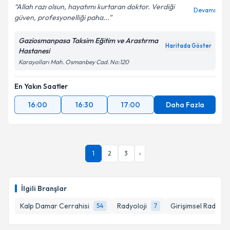
Allah razı olsun, hayatımı kurtaran doktor. Verdiği
Devamı
güven, profesyonelliği paha...
Kişisel verilerimin işlenmesine ilişkin
Aydınlatma
Gaziosmanpasa Taksim Eğitim ve Arastırma
Metni
'ni okudum ve kişisel verilerimin belirtilen
Haritada Göster
Hastanesi
kapsamda işlenmesini kabul ediyorum.
Karayolları Mah. Osmanbey Cad. No:120
En Yakın Saatler
Takvim Talebini Gönder
16:00
16:30
17:00
Daha Fazla
1
2
3
›
İlgili Branşlar
Kalp Damar Cerrahisi
Radyoloji
Girişimsel Radyoloj
54
7