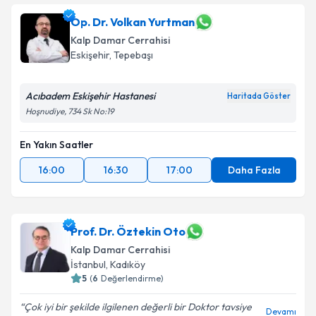
Op. Dr. Volkan Yurtman
Kalp Damar Cerrahisi
Eskişehir
,
Tepebaşı
Acıbadem Eskişehir Hastanesi
Haritada Göster
Hoşnudiye, 734 Sk No:19
En Yakın Saatler
16:00
16:30
17:00
Daha Fazla
Prof. Dr. Öztekin Oto
Kalp Damar Cerrahisi
İstanbul
,
Kadıköy
5
(
6
Değerlendirme)
Çok iyi bir şekilde ilgilenen değerli bir Doktor tavsiye
Devamı