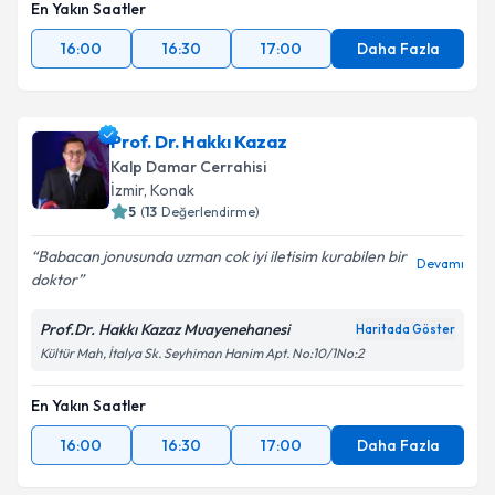
En Yakın Saatler
16:00
16:30
17:00
Daha Fazla
Prof. Dr. Hakkı Kazaz
Kalp Damar Cerrahisi
İzmir
,
Konak
5
(
13
Değerlendirme)
Babacan jonusunda uzman cok iyi iletisim kurabilen bir
Devamı
doktor
Prof.Dr. Hakkı Kazaz Muayenehanesi
Haritada Göster
Kültür Mah, İtalya Sk. Seyhiman Hanim Apt. No:10/1No:2
En Yakın Saatler
16:00
16:30
17:00
Daha Fazla