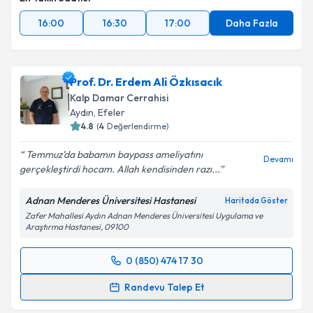
16:00
16:30
17:00
Daha Fazla
Prof. Dr. Erdem Ali Özkısacık
Kalp Damar Cerrahisi
Aydın
,
Efeler
4.8
(
4
Değerlendirme)
Temmuz’da babamın baypass ameliyatını
Devamı
gerçekleştirdi hocam. Allah kendisinden razı...
Adnan Menderes Üniversitesi Hastanesi
Haritada Göster
Zafer Mahallesi Aydın Adnan Menderes Üniversitesi Uygulama ve
Araştırma Hastanesi, 09100
0 (850) 474 17 30
Randevu Takvimi Talebi
Randevu Talep Et