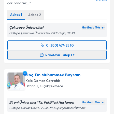
çok rahatsız...
Kişisel verilerimin işlenmesine ilişkin
Aydınlatma
Metni
'ni okudum ve kişisel verilerimin belirtilen
Adres
1
Adres
2
kapsamda işlenmesini kabul ediyorum.
Çukurova Üniversitesi
Haritada Göster
Takvim Talebini Gönder
Gültepe, Çukurova Üniversitesi Rektörlüğü, 01330
0 (850) 474 85 10
Randevu Takvimi Talebi
Randevu Talep Et
Prof. Dr. Erol Hüseyin Aksungur
için randevu
takvimi talebi oluşturun. Size bu uzmandan randevu
Doç. Dr. Muhammed Bayram
almanız için bir takvim hazırlandığında e-posta ile
bilgilendireceğiz.
Kalp Damar Cerrahisi
İstanbul
,
Küçükçekmece
E-posta Adresiniz
Biruni Üniversitesi Tıp Fakültesi Hastanesi
Haritada Göster
Gültepe, Halkalı Cd No: 99, 34295 Küçükçekmece/İstanbul