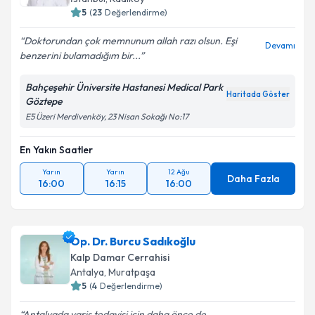
5
(
23
Değerlendirme)
Doktorundan çok memnunum allah razı olsun. Eşi
Devamı
benzerini bulamadığım bir...
Bahçeşehir Üniversite Hastanesi Medical Park
Haritada Göster
Göztepe
E5 Üzeri Merdivenköy, 23 Nisan Sokağı No:17
En Yakın Saatler
Yarın
Yarın
12 Ağu
Daha Fazla
16:00
16:15
16:00
Op. Dr. Burcu Sadıkoğlu
Kalp Damar Cerrahisi
Antalya
,
Muratpaşa
5
(
4
Değerlendirme)
Antalyada varis tedavisi için daha önce de