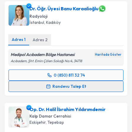
Dr. Öğr. Üyesi Banu Karaalioğlu
Radyoloji
İstanbul
,
Kadıköy
Adres
1
Adres
2
Medipol Acıbadem Bölge Hastanesi
Haritada Göster
Acıbadem, Şht. Emin Çölen Sokağı No:4, 34718
0 (850) 811 32 74
Randevu Takvimi Talebi
Randevu Talep Et
Dr. Öğr. Üyesi Banu Karaalioğlu
için randevu
takvimi talebi oluşturun. Size bu uzmandan randevu
Op. Dr. Halil İbrahim Yıldırımdemir
almanız için bir takvim hazırlandığında e-posta ile
bilgilendireceğiz.
Kalp Damar Cerrahisi
Eskişehir
,
Tepebaşı
E-posta Adresiniz