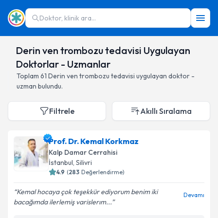
Doktor, klinik ara...
Derin ven trombozu tedavisi Uygulayan
Doktorlar - Uzmanlar
Toplam
61
Derin ven trombozu tedavisi
uygulayan doktor -
uzman bulundu.
Filtrele
Akıllı Sıralama
Prof. Dr. Kemal Korkmaz
Kalp Damar Cerrahisi
İstanbul
,
Silivri
4.9
(
283
Değerlendirme)
Kemal hocaya çok teşekkür ediyorum benim iki
Devamı
bacağımda ilerlemiş varislerım...