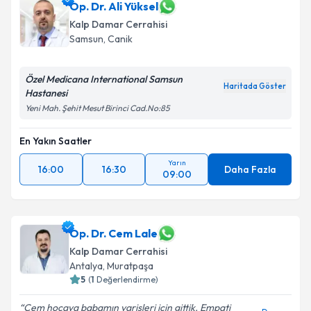
Op. Dr. Ali Yüksel
Kalp Damar Cerrahisi
Samsun
,
Canik
Özel Medicana International Samsun
Haritada Göster
Hastanesi
Yeni Mah. Şehit Mesut Birinci Cad.No:85
En Yakın Saatler
Yarın
16:00
16:30
Daha Fazla
09:00
Op. Dr. Cem Lale
Kalp Damar Cerrahisi
Antalya
,
Muratpaşa
5
(
1
Değerlendirme)
Cem hocaya babamın varisleri için gittik. Empati