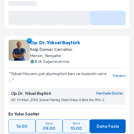
Kişisel verilerimin işlenmesine ilişkin
Aydınlatma
En Yakın Saatler
Metni
'ni okudum ve kişisel verilerimin belirtilen
kapsamda işlenmesini kabul ediyorum.
12 Ağu
12 Ağu
12 Ağu
Daha Fazla
09:20
09:40
10:20
Takvim Talebini Gönder
Op. Dr. Yüksel Baştürk
Kalp Damar Cerrahisi
Mersin
,
Yenişehir
5
(
6
Değerlendirme)
Yüksel Hocamı çok duymuştum ben ve kuzenim varıs
Devamı
...
Op.Dr. Yüksel Baştürk
Haritada Göster
50. Yıl Mah. 2743. Sokak Pektaş Statü Sitesi A Blok No:19A-2
En Yakın Saatler
Yarın
Yarın
16:00
Daha Fazla
09:00
10:00