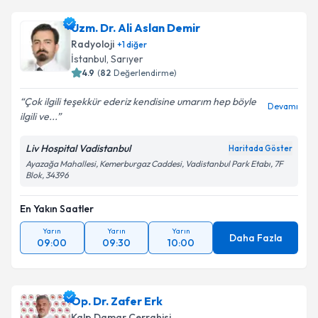
Uzm. Dr. Ali Aslan Demir
Radyoloji
+
1
diğer
İstanbul
,
Sarıyer
4.9
(
82
Değerlendirme)
Çok ilgili teşekkür ederiz kendisine umarım hep böyle
Devamı
ilgili ve...
Liv Hospital Vadistanbul
Haritada Göster
Ayazağa Mahallesi, Kemerburgaz Caddesi, Vadistanbul Park Etabı, 7F
Blok, 34396
En Yakın Saatler
Yarın
Yarın
Yarın
Daha Fazla
09:00
09:30
10:00
Op. Dr. Zafer Erk
Kalp Damar Cerrahisi