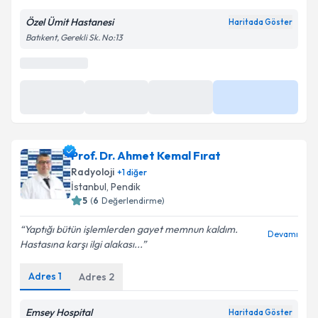
Özel Ümit Hastanesi
Haritada Göster
Batıkent, Gerekli Sk. No:13
Kişisel verilerimin işlenmesine ilişkin
Aydınlatma
Metni
'ni okudum ve kişisel verilerimin belirtilen
kapsamda işlenmesini kabul ediyorum.
Takvim Talebini Gönder
Prof. Dr. Ahmet Kemal Fırat
Radyoloji
+
1
diğer
İstanbul
,
Pendik
5
(
6
Değerlendirme)
Yaptığı bütün işlemlerden gayet memnun kaldım.
Devamı
Hastasına karşı ilgi alakası...
Adres
1
Adres
2
Emsey Hospital
Haritada Göster