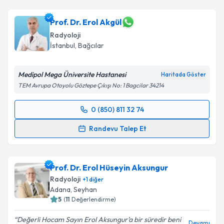
Prof. Dr. Erdem Ali Özkısacık
için randevu takvimi
talebi oluşturun. Size bu uzmandan randevu almanız
için bir takvim hazırlandığında e-posta ile
Prof. Dr. Erol Akgül
bilgilendireceğiz.
Radyoloji
İstanbul
,
Bağcılar
E-posta Adresiniz
Medipol Mega Üniversite Hastanesi
Haritada Göster
TEM Avrupa Otoyolu Göztepe Çıkışı No: 1 Bagcilar 34214
Kişisel verilerimin işlenmesine ilişkin
Aydınlatma
0 (850) 811 32 74
Metni
'ni okudum ve kişisel verilerimin belirtilen
Randevu Takvimi Talebi
kapsamda işlenmesini kabul ediyorum.
Randevu Talep Et
Prof. Dr. Erol Akgül
için randevu takvimi talebi
Takvim Talebini Gönder
oluşturun. Size bu uzmandan randevu almanız için bir
Prof. Dr. Erol Hüseyin Aksungur
takvim hazırlandığında e-posta ile bilgilendireceğiz.
Radyoloji
+
1
diğer
E-posta Adresiniz
Adana
,
Seyhan
5
(
11
Değerlendirme)
Değerli Hocam Sayın Erol Aksungur’a bir süredir beni
Devamı