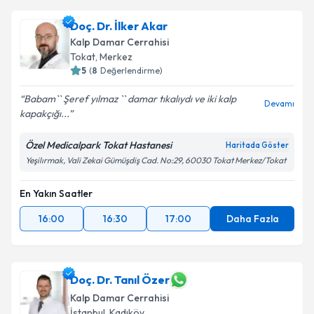
talebi oluşturun. Size bu uzmandan randevu almanız
Doç. Dr. İlker Akar
için bir takvim hazırlandığında e-posta ile
bilgilendireceğiz.
Kalp Damar Cerrahisi
Tokat
,
Merkez
E-posta Adresiniz
5
(
8
Değerlendirme)
Babam`` Şeref yılmaz `` damar tıkalıydı ve iki kalp
Devamı
kapakçığı...
Kişisel verilerimin işlenmesine ilişkin
Aydınlatma
Özel Medicalpark Tokat Hastanesi
Haritada Göster
Metni
'ni okudum ve kişisel verilerimin belirtilen
Yeşilırmak, Vali Zekai Gümüşdiş Cad. No:29, 60030 Tokat Merkez/Tokat
kapsamda işlenmesini kabul ediyorum.
En Yakın Saatler
Takvim Talebini Gönder
16:00
16:30
17:00
Daha Fazla
Doç. Dr. Tanıl Özer
Kalp Damar Cerrahisi
İstanbul
,
Kadıköy