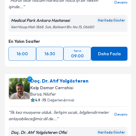
Murat İlkar hocam harika bir hoca iyi bir hekim
Devamı
işinde...
Medical Park Ankara Hastanesi
Haritada Göster
Kent Koop Mah 1868. Sok, Batıkent Blv. No:15, 06680
En Yakın Saatler
Yarın
16:00
16:30
Daha Fazla
09:00
Doç. Dr. Atıf Yolgösteren
Kalp Damar Cerrahisi
Bursa
,
Nilüfer
4.9
(
15
Değerlendirme)
İlk kez muayene olduk. İletişim sıcak, bilgilendirmeler
Devamı
anlayabileceğimiz dil de...
Doç. Dr. Atıf Yolgösteren Ofisi
Haritada Göster