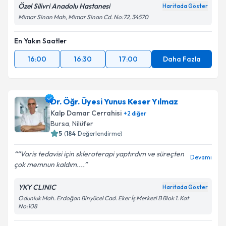
Özel Silivri Anadolu Hastanesi
Haritada Göster
Mimar Sinan Mah, Mimar Sinan Cd. No:72, 34570
En Yakın Saatler
16:00
16:30
17:00
Daha Fazla
Dr. Öğr. Üyesi Yunus Keser Yılmaz
Kalp Damar Cerrahisi
+
2
diğer
Bursa
,
Nilüfer
5
(
184
Değerlendirme)
“Varis tedavisi için skleroterapi yaptırdım ve süreçten
Devamı
çok memnun kaldım....
YKY CLINIC
Haritada Göster
Odunluk Mah. Erdoğan Binyücel Cad. Eker İş Merkezi B Blok 1. Kat
No:108