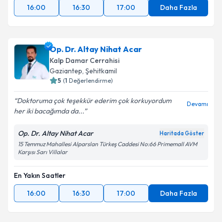
16:00
16:30
17:00
Daha Fazla
Op. Dr. Altay Nihat Acar
Kalp Damar Cerrahisi
Gaziantep
,
Şehitkamil
5
(
1
Değerlendirme)
Doktoruma çok teşekkür ederim çok korkuyordum
Devamı
her iki bacağımda da...
Op. Dr. Altay Nihat Acar
Haritada Göster
15 Temmuz Mahallesi Alparslan Türkeş Caddesi No:66 Primemall AVM
Karşısı Sarı Villalar
En Yakın Saatler
16:00
16:30
17:00
Daha Fazla