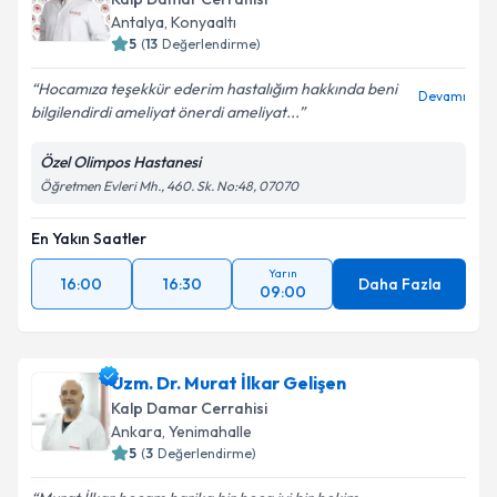
Antalya
,
Konyaaltı
5
(
13
Değerlendirme)
Hocamıza teşekkür ederim hastalığım hakkında beni
Devamı
bilgilendirdi ameliyat önerdi ameliyat...
Özel Olimpos Hastanesi
Öğretmen Evleri Mh., 460. Sk. No:48, 07070
En Yakın Saatler
Yarın
16:00
16:30
Daha Fazla
09:00
Uzm. Dr. Murat İlkar Gelişen
Kalp Damar Cerrahisi
Ankara
,
Yenimahalle
5
(
3
Değerlendirme)