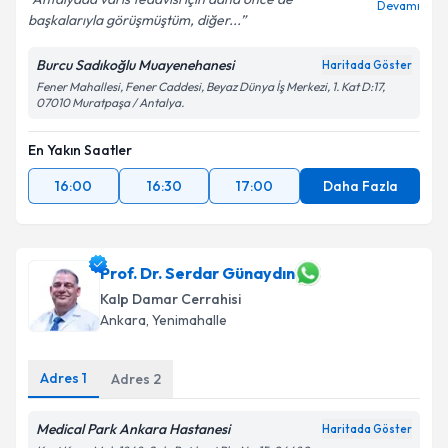
Devamı
başkalarıyla görüşmüştüm, diğer...
Burcu Sadıkoğlu Muayenehanesi
Haritada Göster
Fener Mahallesi, Fener Caddesi, Beyaz Dünya İş Merkezi, 1. Kat D:17,
07010 Muratpaşa / Antalya.
En Yakın Saatler
16:00
16:30
17:00
Daha Fazla
Prof. Dr. Serdar Günaydın
Kalp Damar Cerrahisi
Ankara
,
Yenimahalle
Adres
1
Adres
2
Medical Park Ankara Hastanesi
Haritada Göster