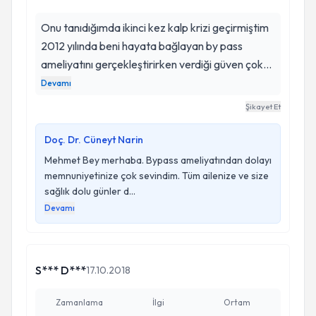
mutluyum. İyi ki varsın Cüneyt Hocam
Onu tanıdığımda ikinci kez kalp krizi geçirmiştim
2012 yılında beni hayata bağlayan by pass
ameliyatını gerçekleştirirken verdiği güven çok
önemli idi 8 yıl sonra bir kez daha teşekkür
Devamı
ederim.belkide allah tarafından benim için
Şikayet Et
gönderilen bir peygamberdi.size minnettarım
cüneyt bey iyiki sizi tanıdım.saygılar mehmet ata
Doç. Dr. Cüneyt Narin
yüksek
Mehmet Bey merhaba. Bypass ameliyatından dolayı
memnuniyetinize çok sevindim. Tüm ailenize ve size
sağlık dolu günler d...
Devamı
S*** D***
17.10.2018
Zamanlama
İlgi
Ortam