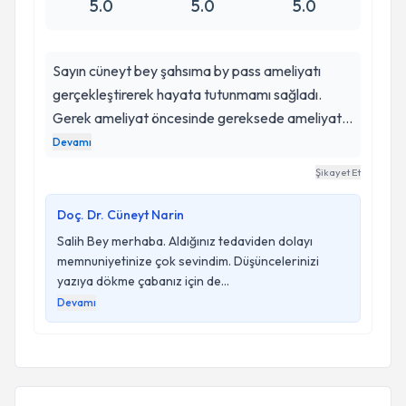
5.0
5.0
5.0
Sayın cüneyt bey şahsıma by pass ameliyatı
gerçekleştirerek hayata tutunmamı sağladı.
Gerek ameliyat öncesinde gereksede ameliyat
sonrası ilgisi ve yapmış olduğu kontroller ile hem
Devamı
ameliyatımın gelişimi hemde psikolojik olarak
Şikayet Et
rahatlamam için çalışma gösterdi. Kendisine
ailem ve şahsım olarak teşekkür ediyorum.
Doç. Dr. Cüneyt Narin
SALİH DURAN
Salih Bey merhaba. Aldığınız tedaviden dolayı
memnuniyetinize çok sevindim. Düşüncelerinizi
yazıya dökme çabanız için de...
Devamı