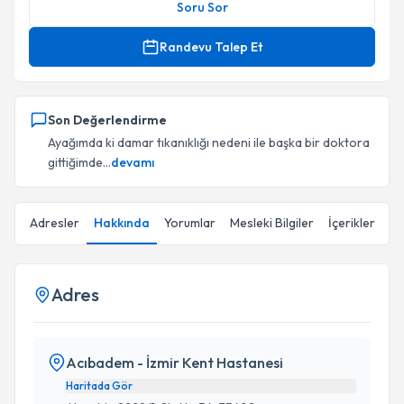
Soru Sor
Randevu Talep Et
Son Değerlendirme
Ayağımda ki damar tıkanıklığı nedeni ile başka bir doktora
gittiğimde...
devamı
Adresler
Hakkında
Yorumlar
Mesleki Bilgiler
İçerikler
Adres
Acıbadem - İzmir Kent Hastanesi
Haritada Gör