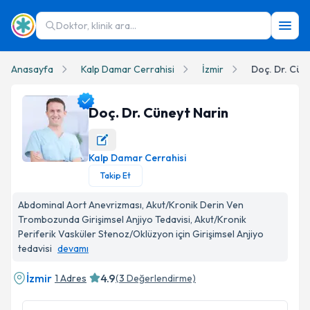
Doktor, klinik ara...
Anasayfa
Kalp Damar Cerrahisi
İzmir
Doç. Dr. Cün
Doç. Dr. Cüneyt Narin
Kalp Damar Cerrahisi
Doç. Dr. Cüneyt Narin Profil Fotoğrafı
Takip Et
Abdominal Aort Anevrizması, Akut/Kronik Derin Ven
Trombozunda Girişimsel Anjiyo Tedavisi, Akut/Kronik
Periferik Vasküler Stenoz/Oklüzyon için Girişimsel Anjiyo
tedavisi
devamı
İzmir
4.9
1 Adres
(
3
Değerlendirme)