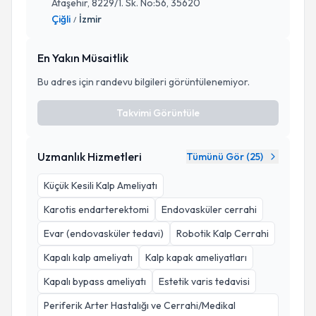
Ataşehir, 8229/1. Sk. No:56, 35620
Çiğli
İzmir
/
En Yakın Müsaitlik
Bu adres için randevu bilgileri görüntülenemiyor.
Takvimi Görüntüle
Uzmanlık Hizmetleri
Tümünü Gör (
25
)
Küçük Kesili Kalp Ameliyatı
Karotis endarterektomi
Endovasküler cerrahi
Evar (endovasküler tedavi)
Robotik Kalp Cerrahi
Kapalı kalp ameliyatı
Kalp kapak ameliyatları
Kapalı bypass ameliyatı
Estetik varis tedavisi
Periferik Arter Hastalığı ve Cerrahi/Medikal