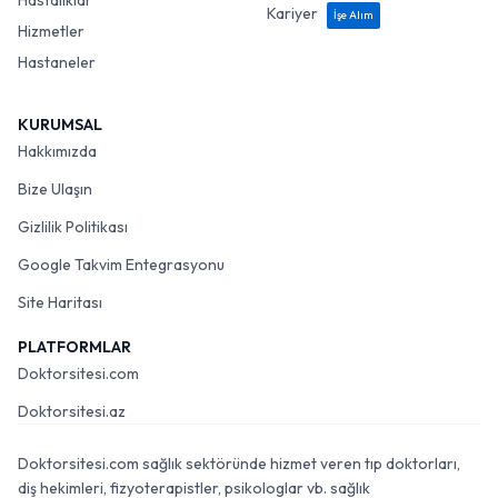
Hastalıklar
Kariyer
İşe Alım
Hizmetler
Hastaneler
KURUMSAL
Hakkımızda
Bize Ulaşın
Gizlilik Politikası
Google Takvim Entegrasyonu
Site Haritası
PLATFORMLAR
Doktorsitesi.com
Doktorsitesi.az
Doktorsitesi.com sağlık sektöründe hizmet veren tıp doktorları,
diş hekimleri, fizyoterapistler, psikologlar vb. sağlık