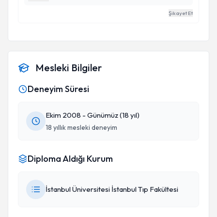
sabırla ve anlaşılır şekilde anlattı. İlgisi, sakin
Şikayet Et
yaklaşımı ve profesyonelliği sayesinde süreci çok
rahat geçirdim. Kendisine ve emeği geçen
ekibine gönülden teşekkür ederim. Böyle
hekimlere her zaman ihtiyaç var.
Mesleki Bilgiler
Deneyim Süresi
Ekim 2008 - Günümüz (18 yıl)
18 yıllık mesleki deneyim
Diploma Aldığı Kurum
İstanbul Üniversitesi İstanbul Tıp Fakültesi