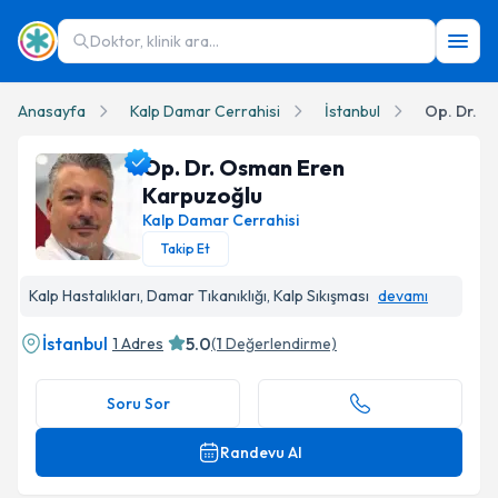
Doktor, klinik ara...
Anasayfa
Kalp Damar Cerrahisi
İstanbul
Op. Dr. O
Op. Dr. Osman Eren
Karpuzoğlu
Kalp Damar Cerrahisi
Takip Et
Op. Dr. Osman Eren Karpuzoğlu Profil Fotoğrafı
Kalp Hastalıkları, Damar Tıkanıklığı, Kalp Sıkışması
devamı
İstanbul
5.0
1 Adres
(
1
Değerlendirme)
Soru Sor
Randevu Al