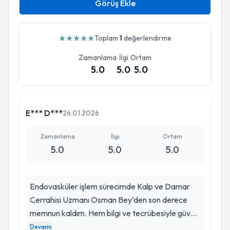
Görüş Ekle
★
★
★
★
★
Toplam
1
değerlendirme
Zamanlama
İlgi
Ortam
5.0
5.0
5.0
E*** D***
26.01.2026
Zamanlama
İlgi
Ortam
5.0
5.0
5.0
Endovasküler işlem sürecimde Kalp ve Damar
Cerrahisi Uzmanı Osman Bey’den son derece
memnun kaldım. Hem bilgi ve tecrübesiyle güven
verdi hem de işlem öncesi ve sonrası her aşamayı
Devamı