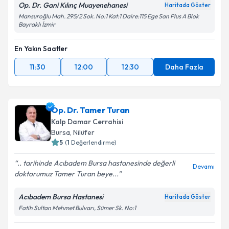
Op. Dr. Gani Kılınç Muayenehanesi
Haritada Göster
Mansuroğlu Mah. 295/2 Sok. No:1 Kat:1 Daire:115 Ege San Plus A Blok
Bayraklı İzmir
En Yakın Saatler
11:30
12:00
12:30
Daha Fazla
Op. Dr. Tamer Turan
Kalp Damar Cerrahisi
Bursa
, Nilüfer
5
(
1
Değerlendirme)
.. tarihinde Acıbadem Bursa hastanesinde değerli
Devamı
doktorumuz Tamer Turan beye...
Acıbadem Bursa Hastanesi
Haritada Göster
Fatih Sultan Mehmet Bulvarı, Sümer Sk. No:1