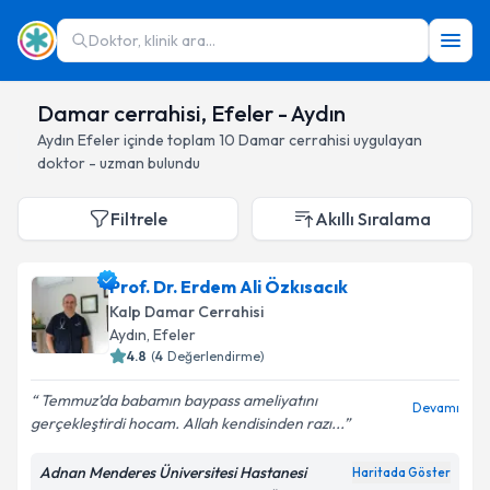
Doktor, klinik ara...
Damar cerrahisi, Efeler - Aydın
Aydın
Efeler
içinde toplam
10
Damar cerrahisi
uygulayan
doktor - uzman bulundu
Filtrele
Akıllı Sıralama
Prof. Dr. Erdem Ali Özkısacık
Kalp Damar Cerrahisi
Aydın
, Efeler
4.8
(
4
Değerlendirme)
Temmuz’da babamın baypass ameliyatını
Devamı
gerçekleştirdi hocam. Allah kendisinden razı...
Adnan Menderes Üniversitesi Hastanesi
Haritada Göster