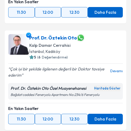
En Yakın Saatler
11:30
12:00
12:30
Daha Fazla
Prof. Dr. Öztekin Oto
Kalp Damar Cerrahisi
İstanbul
, Kadıköy
5
(
6
Değerlendirme)
Çok iyi bir şekilde ilgilenen değerli bir Doktor tavsiye
Devamı
ederim
Prof. Dr. Öztekin Oto Özel Muayenehanesi
Haritada Göster
Bağdat caddesi Feneryolu Apartmanı No:234/6 Feneryolu
En Yakın Saatler
11:30
12:00
12:30
Daha Fazla