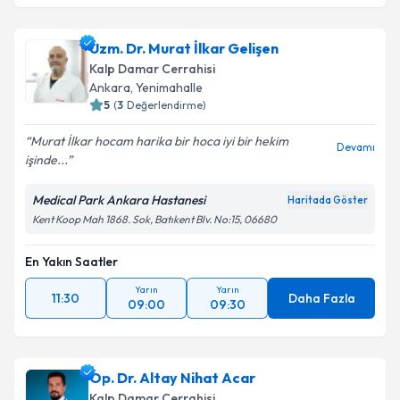
Uzm. Dr. Murat İlkar Gelişen
Kalp Damar Cerrahisi
Ankara
, Yenimahalle
5
(
3
Değerlendirme)
Murat İlkar hocam harika bir hoca iyi bir hekim
Devamı
işinde...
Medical Park Ankara Hastanesi
Haritada Göster
Kent Koop Mah 1868. Sok, Batıkent Blv. No:15, 06680
En Yakın Saatler
Yarın
Yarın
11:30
Daha Fazla
09:00
09:30
Op. Dr. Altay Nihat Acar
Kalp Damar Cerrahisi