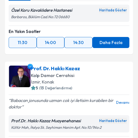
Özel Koru Kavaklıdere Hastanesi
Haritada Göster
Barbaros, Büklüm Cad.No:72 06680
En Yakın Saatler
11:30
14:00
14:30
Daha Fazla
Prof. Dr. Hakkı Kazaz
Kalp Damar Cerrahisi
İzmir
, Konak
5
(
13
Değerlendirme)
Babacan jonusunda uzman cok iyi iletisim kurabilen bir
Devamı
doktor
Prof.Dr. Hakkı Kazaz Muayenehanesi
Haritada Göster
Kültür Mah, İtalya Sk. Seyhiman Hanim Apt. No:10/1No:2