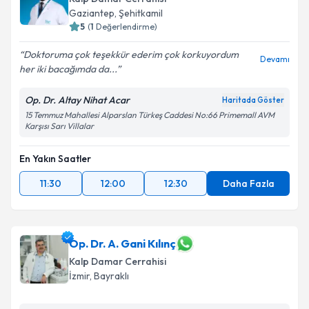
Gaziantep
, Şehitkamil
5
(
1
Değerlendirme)
Doktoruma çok teşekkür ederim çok korkuyordum
Devamı
her iki bacağımda da...
Op. Dr. Altay Nihat Acar
Haritada Göster
15 Temmuz Mahallesi Alparslan Türkeş Caddesi No:66 Primemall AVM
Karşısı Sarı Villalar
En Yakın Saatler
11:30
12:00
12:30
Daha Fazla
Op. Dr. A. Gani Kılınç
Kalp Damar Cerrahisi
İzmir
, Bayraklı