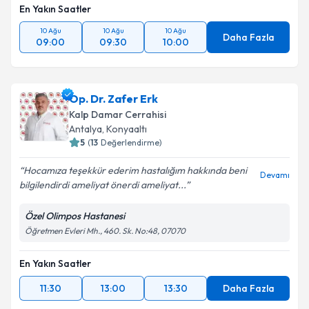
En Yakın Saatler
10 Ağu
10 Ağu
10 Ağu
Daha Fazla
09:00
09:30
10:00
Op. Dr. Zafer Erk
Kalp Damar Cerrahisi
Antalya
, Konyaaltı
5
(
13
Değerlendirme)
Hocamıza teşekkür ederim hastalığım hakkında beni
Devamı
bilgilendirdi ameliyat önerdi ameliyat...
Özel Olimpos Hastanesi
Öğretmen Evleri Mh., 460. Sk. No:48, 07070
En Yakın Saatler
11:30
13:00
13:30
Daha Fazla