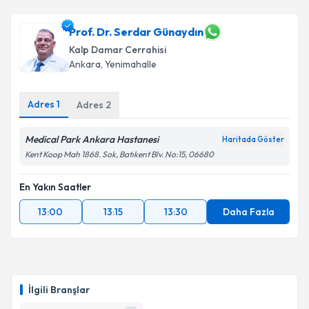
Prof. Dr. Serdar Günaydın
Kalp Damar Cerrahisi
Ankara
, Yenimahalle
Adres
1
Adres
2
Medical Park Ankara Hastanesi
Haritada Göster
Kent Koop Mah 1868. Sok, Batıkent Blv. No:15, 06680
En Yakın Saatler
13:00
13:15
13:30
Daha Fazla
İlgili Branşlar