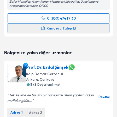
Zafer Mahallesi Aydın Adnan Menderes Üniversitesi Uygulama ve
Araştırma Hastanesi, 09100
0 (850) 474 17 30
Randevu Takvimi Talebi
Randevu Talep Et
Prof. Dr. Erdem Ali Özkısacık
için randevu takvimi
talebi oluşturun. Size bu uzmandan randevu almanız
için bir takvim hazırlandığında e-posta ile
Bölgenize yakın diğer uzmanlar
bilgilendireceğiz.
E-posta Adresiniz
Prof. Dr. Erdal Şimşek
Kalp Damar Cerrahisi
Ankara
, Çankaya
5
(
8
Değerlendirme)
Kişisel verilerimin işlenmesine ilişkin
Aydınlatma
Tek kelimeyle bu işin bir numarası işlem yaptırmadan
Metni
'ni okudum ve kişisel verilerimin belirtilen
Devamı
mutlaka gidin...
kapsamda işlenmesini kabul ediyorum.
Adres
1
Adres
2
Takvim Talebini Gönder