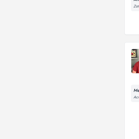
Zaf
Me
Acı