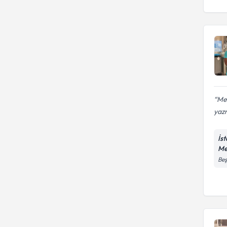
Mer
yaz
İs
Me
Beş