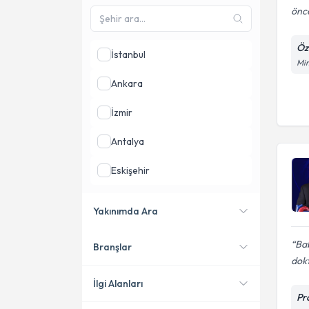
önce
Öz
İstanbul
Mim
Ankara
İzmir
Antalya
Eskişehir
Bursa
Yakınımda Ara
Adana
Bab
Branşlar
Konumuma yakın uzmanları
dok
göster
İlgi Alanları
Pr