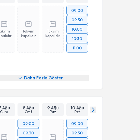
09:00
09:30
10:00
Takvim
Takvim
Takvim
palıdır
kapalıdır
kapalıdır
10:30
11:00
Daha Fazla Göster
7 Ağu
8 Ağu
9 Ağu
10 Ağu
Cum
Cmt
Paz
Pzt
09:00
09:00
09:30
09:30