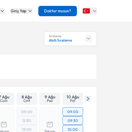
Giriş Yap
Doktor musun?
Sıralama
Akıllı Sıralama
7 Ağu
8 Ağu
9 Ağu
10 Ağu
Cum
Cmt
Paz
Pzt
09:00
09:00
12:30
09:30
13:00
10:00
Takvim
Takvim