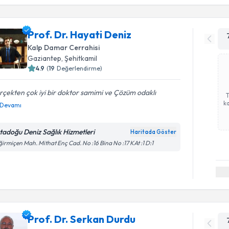
Prof. Dr. Hayati Deniz
Kalp Damar Cerrahisi
Gaziantep
,
Şehitkamil
4.9
(
19
Değerlendirme)
çekten çok iyi bir doktor samimi ve Çözüm odaklı
ka
Devamı
tadoğu Deniz Sağlık Hizmetleri
Haritada Göster
irmiçen Mah. Mithat Enç Cad. No :16 Bina No :17 KAt :1 D:1
Prof. Dr. Serkan Durdu