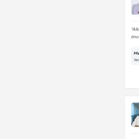
All
önce
Me
Yen