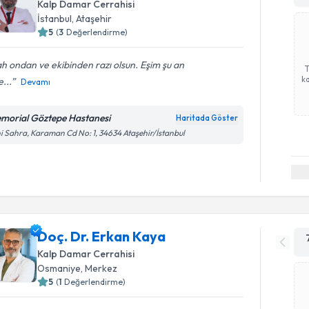
Kalp Damar Cerrahisi
İstanbul
,
Ataşehir
5
(
3
Değerlendirme)
ah ondan ve ekibinden razı olsun. Eşim şu an
ka
...
Devamı
morial Göztepe Hastanesi
Haritada Göster
i Sahra, Karaman Cd No: 1, 34634 Ataşehir/İstanbul
Doç. Dr. Erkan Kaya
Kalp Damar Cerrahisi
Osmaniye
,
Merkez
5
(
1
Değerlendirme)