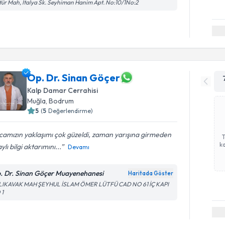
tür Mah, İtalya Sk. Seyhiman Hanim Apt. No:10/1No:2
Op. Dr. Sinan Göçer
Kalp Damar Cerrahisi
Muğla
,
Bodrum
5
(
5
Değerlendirme)
amızın yaklaşımı çok güzeldi, zaman yarışına girmeden
ka
ylı bilgi aktarımını...
Devamı
. Dr. Sinan Göçer Muayenehanesi
Haritada Göster
LIKAVAK MAH ŞEYHUL İSLAM ÖMER LÜTFÜ CAD NO 61 İÇ KAPI
 1