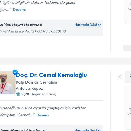
 ilgili ve bilgili bir doktor tedavim de güzel
ka
iyor...
Devamı
el Yeni Hayat Hastanesi
Haritada Göster
met Akif Ersoy, Atatürk Cd. No:395, 80010
Doç. Dr. Cemal Kemaloğlu
Kalp Damar Cerrahisi
Antalya
,
Kepez
5
(
28
Değerlendirme)
m gereği uzun süre ayakta çalıştığım için varisten
ka
dariptim. Cemal...
Devamı
talya Memorial Hastanesi
Haritada Göster