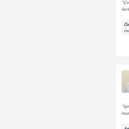
Çok
ilerl
Öz
Meh
İşi
muz
An