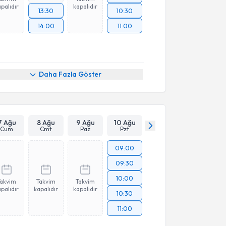
palıdır
kapalıdır
13:30
10:30
14:00
11:00
Daha Fazla Göster
7 Ağu
8 Ağu
9 Ağu
10 Ağu
Cum
Cmt
Paz
Pzt
09:00
09:30
10:00
Takvim
Takvim
Takvim
palıdır
kapalıdır
kapalıdır
10:30
11:00