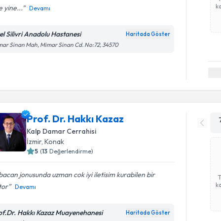
ka
 yine...
Devamı
el Silivri Anadolu Hastanesi
Haritada Göster
ar Sinan Mah, Mimar Sinan Cd. No:72, 34570
Prof. Dr. Hakkı Kazaz
Kalp Damar Cerrahisi
İzmir
,
Konak
5
(
13
Değerlendirme)
acan jonusunda uzman cok iyi iletisim kurabilen bir
ka
tor
Devamı
of.Dr. Hakkı Kazaz Muayenehanesi
Haritada Göster