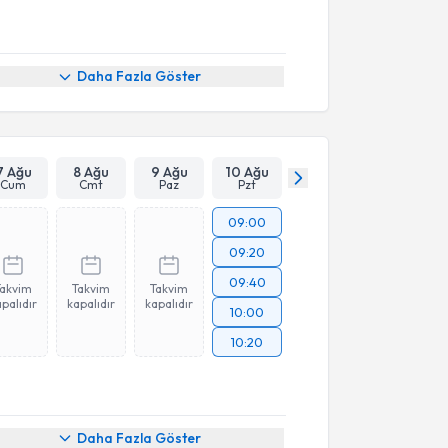
Daha Fazla Göster
7 Ağu
8 Ağu
9 Ağu
10 Ağu
Cum
Cmt
Paz
Pzt
09:00
09:20
09:40
Takvim
Takvim
Takvim
palıdır
kapalıdır
kapalıdır
10:00
10:20
Daha Fazla Göster