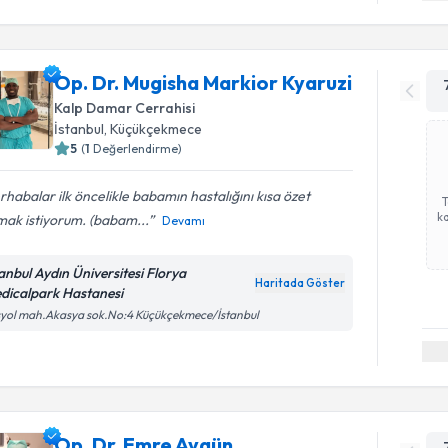
Op. Dr. Mugisha Markior Kyaruzi
Kalp Damar Cerrahisi
İstanbul
,
Küçükçekmece
5
(
1
Değerlendirme)
habalar ilk öncelikle babamın hastalığını kısa özet
ka
mak istiyorum. (babam...
Devamı
tanbul Aydın Üniversitesi Florya
Haritada Göster
dicalpark Hastanesi
yol mah.Akasya sok.No:4 Küçükçekmece/İstanbul
Op. Dr. Emre Aygün