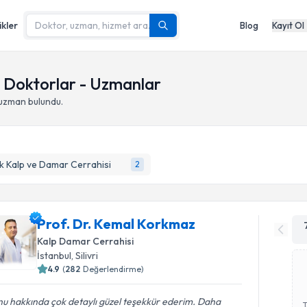
ikler
Blog
Kayıt Ol
n Doktorlar - Uzmanlar
uzman bulundu.
 Kalp ve Damar Cerrahisi
2
Prof. Dr. Kemal Korkmaz
Kalp Damar Cerrahisi
İstanbul
,
Silivri
4.9
(
282
Değerlendirme)
u hakkında çok detaylı güzel teşekkür ederim. Daha