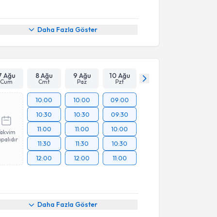
Daha Fazla Göster
7 Ağu
8 Ağu
9 Ağu
10 Ağu
Cum
Cmt
Paz
Pzt
10:00
10:00
09:00
10:30
10:30
09:30
11:00
11:00
10:00
Takvim
palıdır
11:30
11:30
10:30
12:00
12:00
11:00
Daha Fazla Göster