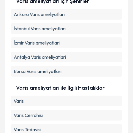
Varis ameliyatlari
için Şehirler
Ankara
Varis ameliyatlari
Takvim Talebini Gönder
İstanbul
Varis ameliyatlari
İzmir
Varis ameliyatlari
Antalya
Varis ameliyatlari
Bursa
Varis ameliyatlari
Varis ameliyatlari ile İlgili Hastalıklar
Varis
Varis Cerrahisi
Varis Tedavisi