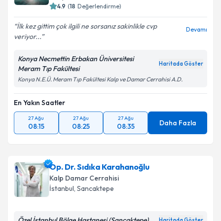
4.9
(
18
Değerlendirme)
İlk kez gittim çok ilgili ne sorsanız sakinlikle cvp
Devamı
veriyor...
Konya Necmettin Erbakan Üniversitesi
Haritada Göster
Meram Tıp Fakültesi
Konya N.E.Ü. Meram Tıp Fakültesi Kalp ve Damar Cerrahisi A.D.
En Yakın Saatler
27 Ağu
27 Ağu
27 Ağu
Daha Fazla
08:15
08:25
08:35
Op. Dr. Sıdıka Karahanoğlu
Kalp Damar Cerrahisi
İstanbul
,
Sancaktepe
Özel İstanbul Bölge Hastanesi (Sancaktepe)
Haritada Göster