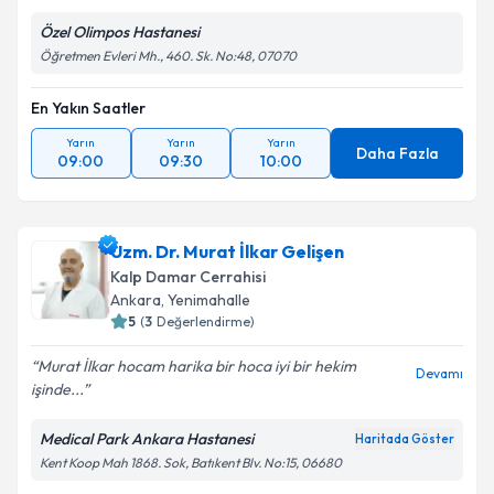
Özel Olimpos Hastanesi
Öğretmen Evleri Mh., 460. Sk. No:48, 07070
En Yakın Saatler
Yarın
Yarın
Yarın
Daha Fazla
09:00
09:30
10:00
Uzm. Dr. Murat İlkar Gelişen
Kalp Damar Cerrahisi
Ankara
,
Yenimahalle
5
(
3
Değerlendirme)
Murat İlkar hocam harika bir hoca iyi bir hekim
Devamı
işinde...
Medical Park Ankara Hastanesi
Haritada Göster
Kent Koop Mah 1868. Sok, Batıkent Blv. No:15, 06680