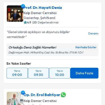
Prof. Dr. Hayati Deniz
Kalp Damar Cerrahisi
Gaziantep
,
Şehitkamil
4.9
(
20
Değerlendirme)
Genel olarak açıklayıcı ve doyurucu bilgiler
Devamı
vermektedir
Ortadoğu Deniz Sağlık Hizmetleri
Haritada Göster
Değirmiçen Mah. Mithat Enç Cad. No :16 Bina No :17 KAt :1 D:1
En Yakın Saatler
Yarın
Yarın
Yarın
Daha Fazla
09:00
09:30
10:00
Op. Dr. Erol Bahtiyar
Kalp Damar Cerrahisi