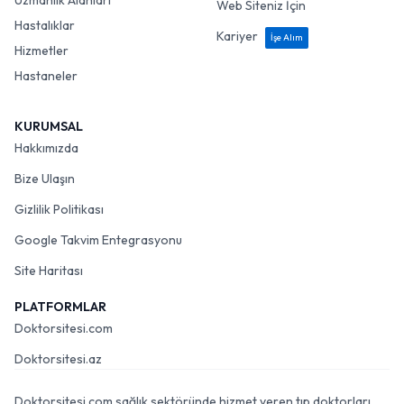
Uzmanlık Alanları
Web Siteniz İçin
Hastalıklar
Kariyer
İşe Alım
Hizmetler
Hastaneler
KURUMSAL
Hakkımızda
Bize Ulaşın
Gizlilik Politikası
Google Takvim Entegrasyonu
Site Haritası
PLATFORMLAR
Doktorsitesi.com
Doktorsitesi.az
Doktorsitesi.com sağlık sektöründe hizmet veren tıp doktorları,