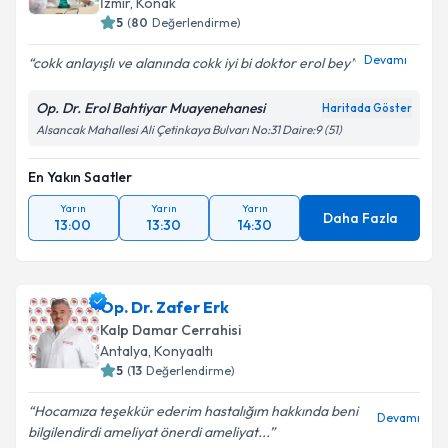
İzmir
,
Konak
5
(
80
Değerlendirme)
Devamı
cokk anlayışlı ve alanında cokk iyi bi doktor erol bey
Op. Dr. Erol Bahtiyar Muayenehanesi
Haritada Göster
Alsancak Mahallesi Ali Çetinkaya Bulvarı No:31 Daire:9 (51)
En Yakın Saatler
Yarın
Yarın
Yarın
Daha Fazla
13:00
13:30
14:30
Op. Dr. Zafer Erk
Kalp Damar Cerrahisi
Antalya
,
Konyaaltı
5
(
13
Değerlendirme)
Hocamıza teşekkür ederim hastalığım hakkında beni
Devamı
bilgilendirdi ameliyat önerdi ameliyat...