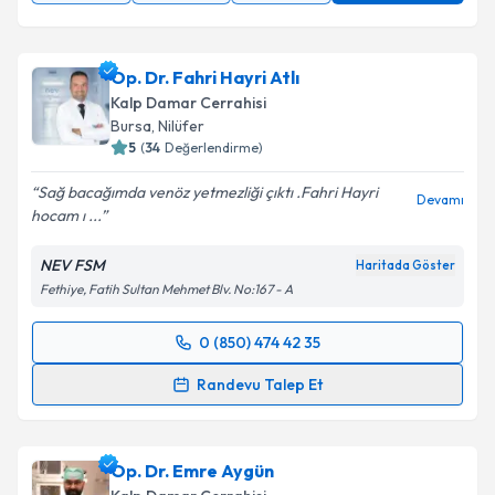
Op. Dr. Fahri Hayri Atlı
Kalp Damar Cerrahisi
Bursa
,
Nilüfer
5
(
34
Değerlendirme)
Sağ bacağımda venöz yetmezliği çıktı .Fahri Hayri
Devamı
hocam ı ...
NEV FSM
Haritada Göster
Fethiye, Fatih Sultan Mehmet Blv. No:167 - A
0 (850) 474 42 35
Randevu Takvimi Talebi
Randevu Talep Et
Op. Dr. Fahri Hayri Atlı
için randevu takvimi talebi
oluşturun. Size bu uzmandan randevu almanız için bir
Op. Dr. Emre Aygün
takvim hazırlandığında e-posta ile bilgilendireceğiz.