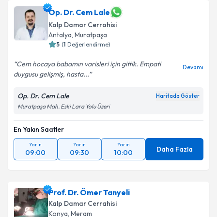
Op. Dr. Cem Lale
Kalp Damar Cerrahisi
Antalya
,
Muratpaşa
5
(
1
Değerlendirme)
Cem hocaya babamın varisleri için gittik. Empati
Devamı
duygusu gelişmiş, hasta...
Op. Dr. Cem Lale
Haritada Göster
Muratpaşa Mah. Eski Lara Yolu Üzeri
En Yakın Saatler
Yarın
Yarın
Yarın
Daha Fazla
09:00
09:30
10:00
Prof. Dr. Ömer Tanyeli
Kalp Damar Cerrahisi
Konya
,
Meram