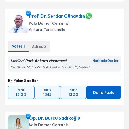
Prof. Dr. Serdar Günaydın
Kalp Damar Cerrahisi
Ankara
,
Yenimahalle
Adres
1
Adres
2
Medical Park Ankara Hastanesi
Haritada Göster
Kent Koop Mah 1868. Sok, Batıkent Blv. No:15, 06680
En Yakın Saatler
Yarın
Yarın
Yarın
Daha Fazla
13:00
13:15
13:30
Op. Dr. Burcu Sadıkoğlu
Kalp Damar Cerrahisi