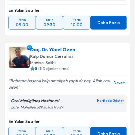
En Yakın Saatler
Yarın
Yarın
Yarın
Daha Fazla
09:00
09:30
10:00
Doç. Dr. Yücel Özen
Kalp Damar Cerrahisi
Manisa
,
Salihli
5
(
5
Değerlendirme)
Babama başarılı kalp ameliyatı yaptı dr bey. Allah razı
Devamı
olsun
Özel Medigüneş Hastanesi
Haritada Göster
Zafer Mahallesi 629 Sokak No:27
En Yakın Saatler
Yarın
Yarın
Yarın
Daha Fazla