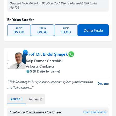
Odunluk Mah. Erdoğan Binyücel Cad. Eker İş Merkezi B Blok 1. Kat
No:108
En Yakın Saatler
Yarın
Yarın
Yarın
Daha Fazla
09:00
09:30
10:00
Prof. Dr. Erdal Şimşek
Kalp Damar Cerrahisi
Ankara
,
Çankaya
5
(
8
Değerlendirme)
Tek kelimeyle bu işin bir numarası işlem yaptırmadan
Devamı
mutlaka gidin...
Adres
1
Adres
2
Özel Koru Kavaklıdere Hastanesi
Haritada Göster