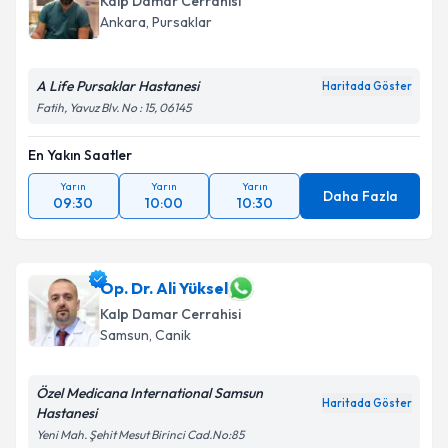
Kalp Damar Cerrahisi
E-posta Adresiniz
Ankara
,
Pursaklar
A Life Pursaklar Hastanesi
Haritada Göster
Fatih, Yavuz Blv. No : 15, 06145
Kişisel verilerimin işlenmesine ilişkin
Aydınlatma
Metni
'ni okudum ve kişisel verilerimin belirtilen
En Yakın Saatler
kapsamda işlenmesini kabul ediyorum.
Yarın
Yarın
Yarın
Daha Fazla
09:30
10:00
10:30
Takvim Talebini Gönder
Op. Dr. Ali Yüksel
Kalp Damar Cerrahisi
Samsun
,
Canik
Özel Medicana International Samsun
Haritada Göster
Hastanesi
Yeni Mah. Şehit Mesut Birinci Cad.No:85