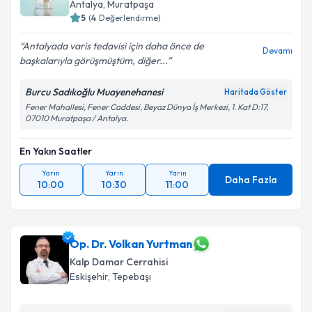
Antalya
,
Muratpaşa
5
(
4
Değerlendirme)
Antalyada varis tedavisi için daha önce de
Devamı
başkalarıyla görüşmüştüm, diğer...
Burcu Sadıkoğlu Muayenehanesi
Haritada Göster
Fener Mahallesi, Fener Caddesi, Beyaz Dünya İş Merkezi, 1. Kat D:17,
07010 Muratpaşa / Antalya.
En Yakın Saatler
Yarın
Yarın
Yarın
Daha Fazla
10:00
10:30
11:00
Op. Dr. Volkan Yurtman
Kalp Damar Cerrahisi
Eskişehir
,
Tepebaşı