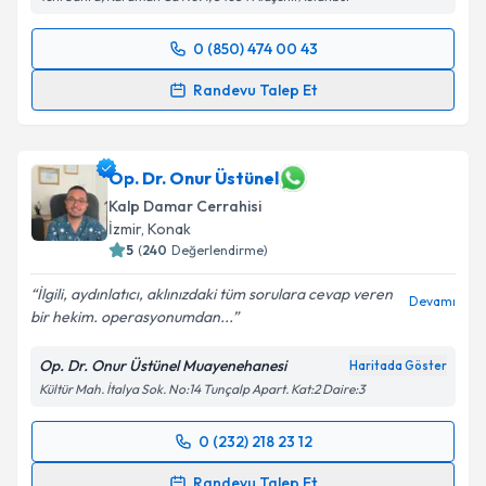
0 (850) 474 00 43
Randevu Takvimi Talebi
Randevu Talep Et
Op. Dr. Haluk Çağlar Karakaya
için randevu takvimi
talebi oluşturun. Size bu uzmandan randevu almanız
için bir takvim hazırlandığında e-posta ile
Op. Dr. Onur Üstünel
bilgilendireceğiz.
Kalp Damar Cerrahisi
İzmir
,
Konak
E-posta Adresiniz
5
(
240
Değerlendirme)
İlgili, aydınlatıcı, aklınızdaki tüm sorulara cevap veren
Devamı
bir hekim. operasyonumdan...
Kişisel verilerimin işlenmesine ilişkin
Aydınlatma
Op. Dr. Onur Üstünel Muayenehanesi
Haritada Göster
Metni
'ni okudum ve kişisel verilerimin belirtilen
Kültür Mah. İtalya Sok. No:14 Tunçalp Apart. Kat:2 Daire:3
kapsamda işlenmesini kabul ediyorum.
0 (232) 218 23 12
Randevu Takvimi Talebi
Takvim Talebini Gönder
Randevu Talep Et