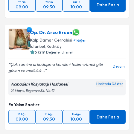
Yarın
Yarın
Yarın
Daha Fazla
09:00
09:30
10:00
Op. Dr. Arzu Ercan
Kalp Damar Cerrahisi
+
1
diğer
İstanbul
,
Kadıköy
5
(
219
Değerlendirme)
Çok samimi arkadaşıma kendimi teslim etmek gibi
Devamı
güven ve mutluluk...
Acıbadem Kozyatağı Hastanesi
Haritada Göster
19 Mayıs, Begonya Sk. No:12
En Yakın Saatler
18 Ağu
18 Ağu
18 Ağu
Daha Fazla
09:00
09:30
10:00