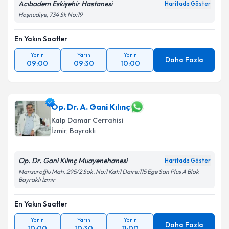
Acıbadem Eskişehir Hastanesi
Haritada Göster
Hoşnudiye, 734 Sk No:19
En Yakın Saatler
Yarın
Yarın
Yarın
Daha Fazla
09:00
09:30
10:00
Op. Dr. A. Gani Kılınç
Kalp Damar Cerrahisi
İzmir
,
Bayraklı
Op. Dr. Gani Kılınç Muayenehanesi
Haritada Göster
Mansuroğlu Mah. 295/2 Sok. No:1 Kat:1 Daire:115 Ege San Plus A Blok
Bayraklı İzmir
En Yakın Saatler
Yarın
Yarın
Yarın
Daha Fazla
10:00
10:30
11:00