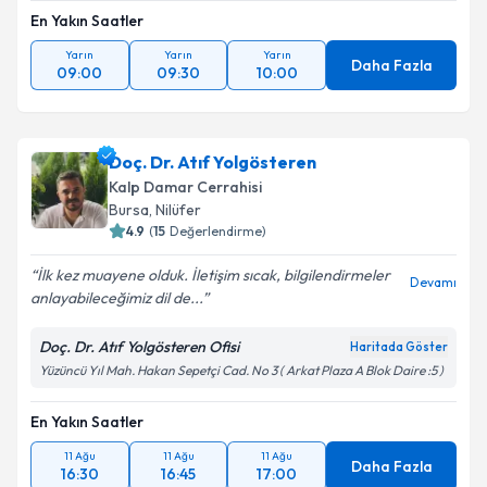
En Yakın Saatler
Yarın
Yarın
Yarın
Daha Fazla
09:00
09:30
10:00
Doç. Dr. Atıf Yolgösteren
Kalp Damar Cerrahisi
Bursa
,
Nilüfer
4.9
(
15
Değerlendirme)
İlk kez muayene olduk. İletişim sıcak, bilgilendirmeler
Devamı
anlayabileceğimiz dil de...
Doç. Dr. Atıf Yolgösteren Ofisi
Haritada Göster
Yüzüncü Yıl Mah. Hakan Sepetçi Cad. No 3 ( Arkat Plaza A Blok Daire :5 )
En Yakın Saatler
11 Ağu
11 Ağu
11 Ağu
Daha Fazla
16:30
16:45
17:00