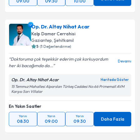
09:00
09:30
10:00
Op. Dr. Altay Nihat Acar
Kalp Damar Cerrahisi
Gaziantep
,
Şehitkamil
5
(
1
Değerlendirme)
Doktoruma çok teşekkür ederim çok korkuyordum
Devamı
her iki bacağımda da...
Op. Dr. Altay Nihat Acar
Haritada Göster
15 Temmuz Mahallesi Alparslan Türkeş Caddesi No:66 Primemall AVM
Karşısı Sarı Villalar
En Yakın Saatler
Yarın
Yarın
Yarın
Daha Fazla
08:30
09:00
09:30