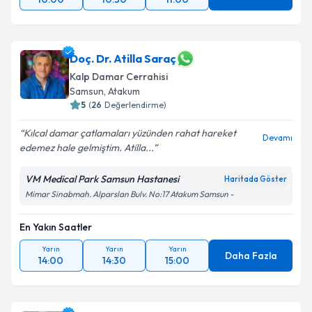
Doç. Dr. Atilla Saraç
Kalp Damar Cerrahisi
Samsun
,
Atakum
5
(
26
Değerlendirme)
Kılcal damar çatlamaları yüzünden rahat hareket
Devamı
edemez hale gelmiştim. Atilla...
VM Medical Park Samsun Hastanesi
Haritada Göster
Mimar Sinabmah. Alparslan Bulv. No:17 Atakum Samsun -
En Yakın Saatler
Yarın
Yarın
Yarın
Daha Fazla
14:00
14:30
15:00