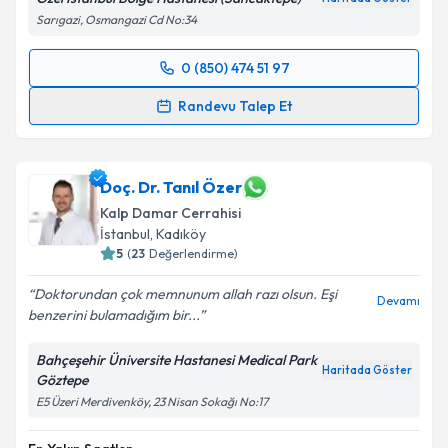
Sarıgazi, Osmangazi Cd No:34
0 (850) 474 51 97
Randevu Takvimi Talebi
Randevu Talep Et
Op. Dr. Sıdıka Karahanoğlu
için randevu takvimi
talebi oluşturun. Size bu uzmandan randevu almanız
için bir takvim hazırlandığında e-posta ile
Doç. Dr. Tanıl Özer
bilgilendireceğiz.
Kalp Damar Cerrahisi
İstanbul
,
Kadıköy
E-posta Adresiniz
5
(
23
Değerlendirme)
Doktorundan çok memnunum allah razı olsun. Eşi
Devamı
benzerini bulamadığım bir...
Kişisel verilerimin işlenmesine ilişkin
Aydınlatma
Bahçeşehir Üniversite Hastanesi Medical Park
Metni
'ni okudum ve kişisel verilerimin belirtilen
Haritada Göster
Göztepe
kapsamda işlenmesini kabul ediyorum.
E5 Üzeri Merdivenköy, 23 Nisan Sokağı No:17
Takvim Talebini Gönder