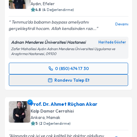
Aydın
,
Efeler
E-posta Adresiniz
4.8
(
4
Değerlendirme)
Temmuz’da babamın baypass ameliyatını
Devamı
gerçekleştirdi hocam. Allah kendisinden razı...
Kişisel verilerimin işlenmesine ilişkin
Aydınlatma
Adnan Menderes Üniversitesi Hastanesi
Haritada Göster
Metni
'ni okudum ve kişisel verilerimin belirtilen
Zafer Mahallesi Aydın Adnan Menderes Üniversitesi Uygulama ve
kapsamda işlenmesini kabul ediyorum.
Araştırma Hastanesi, 09100
0 (850) 474 17 30
Takvim Talebini Gönder
Randevu Takvimi Talebi
Randevu Talep Et
Prof. Dr. Erdem Ali Özkısacık
için randevu takvimi
talebi oluşturun. Size bu uzmandan randevu almanız
Prof. Dr. Ahmet Rüçhan Akar
için bir takvim hazırlandığında e-posta ile
bilgilendireceğiz.
Kalp Damar Cerrahisi
Ankara
,
Mamak
E-posta Adresiniz
5
(
2
Değerlendirme)
Alanında çok iyi ve çok kaliteli bir doktor olduğunu