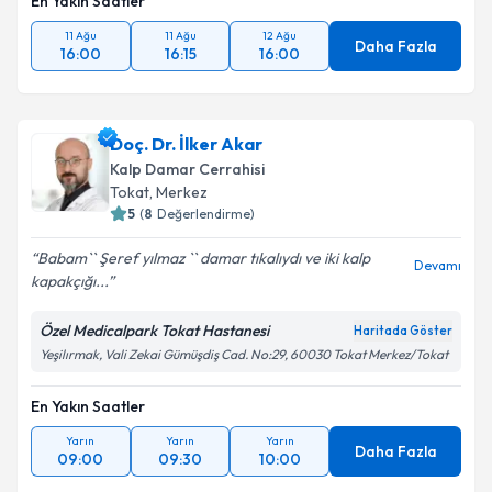
En Yakın Saatler
11 Ağu
11 Ağu
12 Ağu
Daha Fazla
16:00
16:15
16:00
Doç. Dr. İlker Akar
Kalp Damar Cerrahisi
Tokat
,
Merkez
5
(
8
Değerlendirme)
Babam`` Şeref yılmaz `` damar tıkalıydı ve iki kalp
Devamı
kapakçığı...
Özel Medicalpark Tokat Hastanesi
Haritada Göster
Yeşilırmak, Vali Zekai Gümüşdiş Cad. No:29, 60030 Tokat Merkez/Tokat
En Yakın Saatler
Yarın
Yarın
Yarın
Daha Fazla
09:00
09:30
10:00