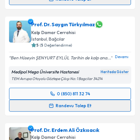
Op. Dr. Onur Üstünel
için randevu takvimi talebi
oluşturun. Size bu uzmandan randevu almanız için bir
takvim hazırlandığında e-posta ile bilgilendireceğiz.
Prof. Dr. Saygın Türkyılmaz
Kalp Damar Cerrahisi
E-posta Adresiniz
İstanbul
,
Bağcılar
5
(
5
Değerlendirme)
Devamı
Ben Hüseyin ŞENYURT EYLÜL Tarihin de kalp ana...
Kişisel verilerimin işlenmesine ilişkin
Aydınlatma
Medipol Mega Üniversite Hastanesi
Haritada Göster
Metni
'ni okudum ve kişisel verilerimin belirtilen
TEM Avrupa Otoyolu Göztepe Çıkışı No: 1 Bagcilar 34214
kapsamda işlenmesini kabul ediyorum.
0 (850) 811 32 74
Randevu Takvimi Talebi
Takvim Talebini Gönder
Randevu Talep Et
Prof. Dr. Saygın Türkyılmaz
için randevu takvimi
talebi oluşturun. Size bu uzmandan randevu almanız
Prof. Dr. Erdem Ali Özkısacık
için bir takvim hazırlandığında e-posta ile
bilgilendireceğiz.
Kalp Damar Cerrahisi