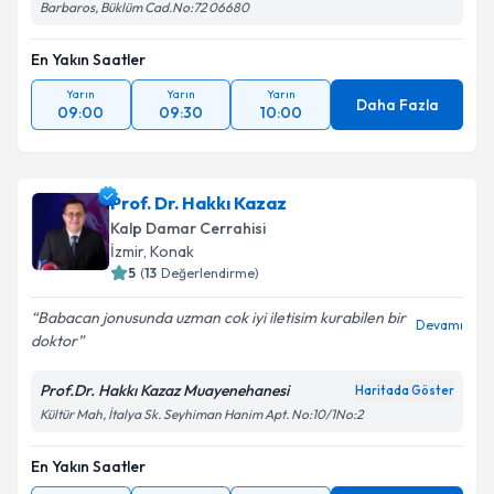
Barbaros, Büklüm Cad.No:72 06680
En Yakın Saatler
Yarın
Yarın
Yarın
Daha Fazla
09:00
09:30
10:00
Prof. Dr. Hakkı Kazaz
Kalp Damar Cerrahisi
İzmir
,
Konak
5
(
13
Değerlendirme)
Babacan jonusunda uzman cok iyi iletisim kurabilen bir
Devamı
doktor
Prof.Dr. Hakkı Kazaz Muayenehanesi
Haritada Göster
Kültür Mah, İtalya Sk. Seyhiman Hanim Apt. No:10/1No:2
En Yakın Saatler