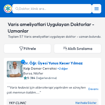
Doktor, klinik ara...
Varis ameliyatlari Uygulayan Doktorlar -
Uzmanlar
Toplam
57
Varis ameliyatlari
uygulayan doktor - uzman bulundu.
Filtrele
Akıllı Sıralama
Dr. Öğr. Üyesi Yunus Keser Yılmaz
Kalp Damar Cerrahisi
+
2
diğer
Bursa
,
Nilüfer
5
(
184
Değerlendirme)
“Varis tedavisi için skleroterapi yaptırdım ve süreçten
Devamı
çok memnun kaldım....
YKY CLINIC
Haritada Göster