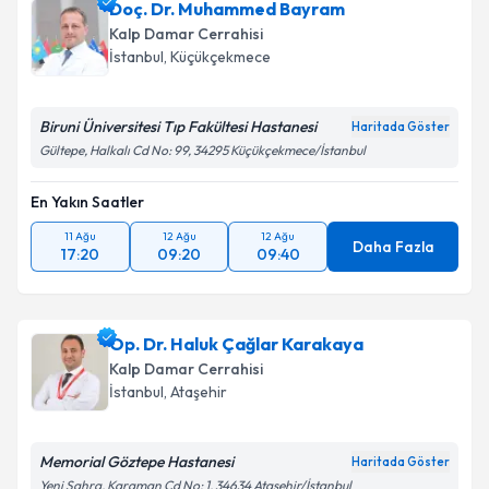
Doç. Dr. Muhammed Bayram
Kalp Damar Cerrahisi
İstanbul
,
Küçükçekmece
Biruni Üniversitesi Tıp Fakültesi Hastanesi
Haritada Göster
Gültepe, Halkalı Cd No: 99, 34295 Küçükçekmece/İstanbul
En Yakın Saatler
11 Ağu
12 Ağu
12 Ağu
Daha Fazla
17:20
09:20
09:40
Op. Dr. Haluk Çağlar Karakaya
Kalp Damar Cerrahisi
İstanbul
,
Ataşehir
Memorial Göztepe Hastanesi
Haritada Göster
Yeni Sahra, Karaman Cd No: 1, 34634 Ataşehir/İstanbul