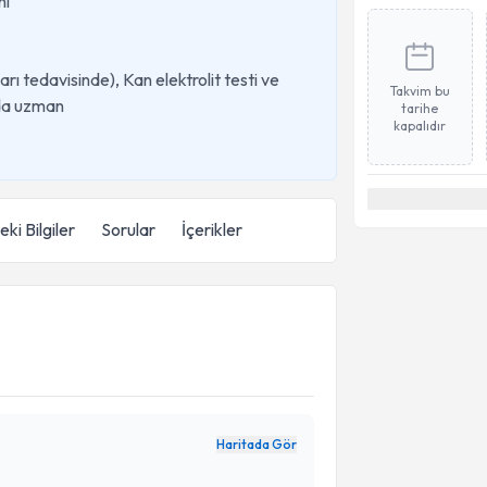
nı
rı tedavisinde), Kan elektrolit testi ve
Takvim bu
nda uzman
tarihe
kapalıdır
ki Bilgiler
Sorular
İçerikler
Haritada Gör