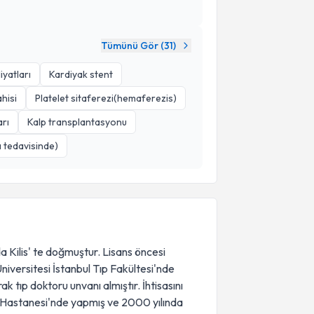
Tümünü Gör (
31
)
yatları
Kardiyak stent
hisi
Platelet sitaferezi(hemaferezis)
arı
Kalp transplantasyonu
ı tedavisinde)
Kilis' te doğmuştur. Lisans öncesi
iversitesi İstanbul Tıp Fakültesi'nde
k tıp doktoru unvanı almıştır. İhtisasını
a Hastanesi'nde yapmış ve 2000 yılında