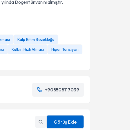
ılında Doçent ünvanını almıştır.
zması
Kalp Ritim Bozukluğu
ısı
Kalbin Hızlı Atması
Hiper Tansiyon
+908508117039
Görüş Ekle