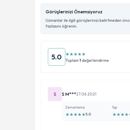
Görüşlerinizi Önemsiyoruz
Uzmanlar ile ilgili görüşlerinizi belirtmeden ön
fazlasını öğrenin.
★
★
★
★
★
5.0
Toplam
1
değerlendirme
S
S M***
27.06.2021
Zamanlama
İlgi
★
★
★
★
★
★
★
★
★
5.0