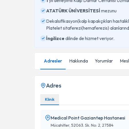
1
yıl deneyimli Kalp Damar Cerrahisi Uzma
ATATÜRK ÜNİVERSİTESİ
mezunu
Dekalsifikasyon(kalp kapakçıkları hastalıkla
Platelet sitaferezi(hemaferezis) alanları
İngilizce
dilinde de hizmet veriyor.
Adresler
Hakkında
Yorumlar
Mesle
Adres
Klinik
Medical Point Gaziantep Hastanesi
Mücahitler, 52063. Sk. No: 2, 27584