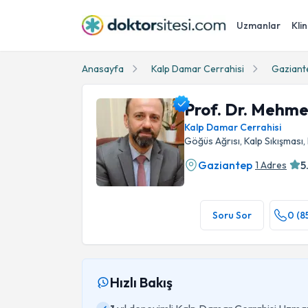
Uzmanlar
Klin
Anasayfa
Kalp Damar Cerrahisi
Gaziant
Prof. Dr. Mehm
Kalp Damar Cerrahisi
Göğüs Ağrısı, Kalp Sıkışması
Gaziantep
5
1 Adres
Prof. Dr. Mehmet Adnan Celkan Profil Fotoğr
Soru Sor
0 (8
Hızlı Bakış