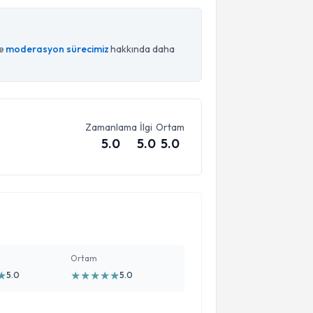
ce
moderasyon sürecimiz
hakkında daha
Zamanlama
İlgi
Ortam
5.0
5.0
5.0
Ortam
★
★
★
★
★
★
5.0
5.0