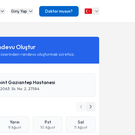
Giriş Yap
Doktor musun?
ndevu Oluştur
 üzerinden randevu oluşturmak ücretsiz.
oint Gaziantep Hastanesi
52063. Sk. No: 2, 27584
Yarın
Pzt
Sal
9 Ağust
10 Ağust
11 Ağust