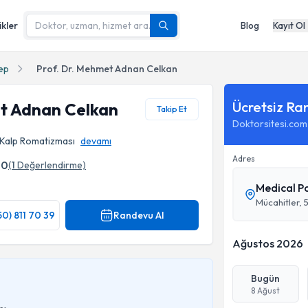
ikler
Blog
Kayıt Ol
ep
Prof. Dr. Mehmet Adnan Celkan
Ücretsiz Ra
et Adnan Celkan
Takip Et
Doktorsitesi.com
, Kalp Romatizması
devamı
Adres
.0
(
1
Değerlendirme)
Medical P
afı
Mücahitler, 
50) 811 70 39
Randevu Al
Ağustos 2026
Bugün
8 Ağust