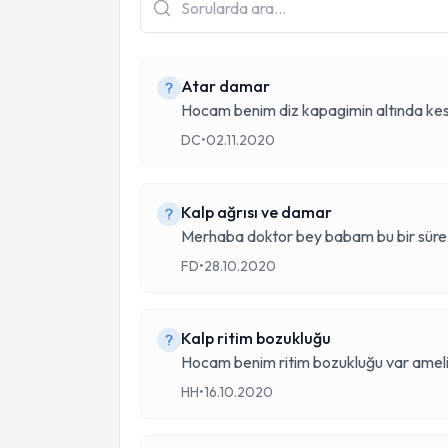
Atar damar
Hocam benim diz kapagimin altında kesi
DC
•
02.11.2020
Kalp ağrısı ve damar
Merhaba doktor bey babam bu bir süre 
FD
•
28.10.2020
Kalp ritim bozukluğu
Hocam benim ritim bozukluğu var ameli
HH
•
16.10.2020