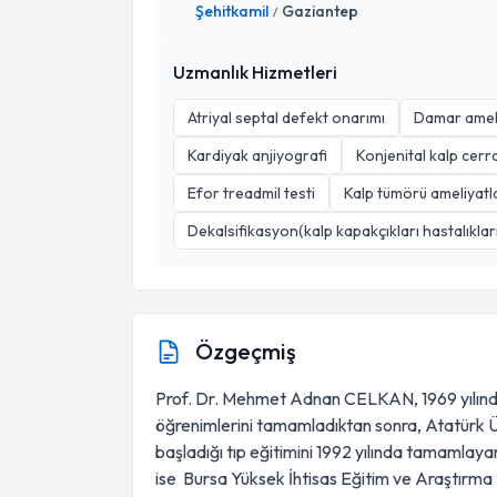
Şehitkamil
Gaziantep
/
Uzmanlık Hizmetleri
Atriyal septal defekt onarımı
Damar ameli
Kardiyak anjiyografi
Konjenital kalp cerra
Efor treadmil testi
Kalp tümörü ameliyatl
Dekalsifikasyon(kalp kapakçıkları hastalıklar
Özgeçmiş
Prof. Dr. Mehmet Adnan CELKAN, 1969 yılında 
öğrenimlerini tamamladıktan sonra, Atatürk Ün
başladığı tıp eğitimini 1992 yılında tamamlayara
ise Bursa Yüksek İhtisas Eğitim ve Araştırm