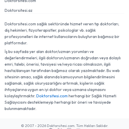
Doktorsitesi.com
Doktorsitesi.az
Doktorsitesi.com sağlık sektöründe hizmet veren tıp doktorları,
diş hekimleri, fizyoterapistler, psikologlar vb. sağlık
profesyonelleri ile internet kullanıcılarını buluşturan bağımsız bir
platformdur.
İş bu sayfada yer alan doktor/uzman yorumları ve
değerlendirmeleri, ilgili doktorun/uzmanın doğrudan veya dolaylı
emri, talebi, önerisi, tavsiyesi ve/veya ricası olmaksızın, ilgili
hasta/danışan tarafından bağımsız olarak yazılmaktadır. Bu web
sitesinin amacı, sağlık alanında kamuoyunun bilgilendirilmesini
sağlamak, sağlık okuryazarlığını artırmak, kişilerin sağlık
ihtiyaçlarına uygun en iyi doktor veya uzmana ulaşmasını
kolaylaştırmaktır.
Doktorsitesi.com
herhangi bir Sağlık Hizmeti
Sağlayıcısını desteklemeyip herhangi bir öneri ve tavsiyede
bulunmamaktadır.
© 2007 - 2026 Doktorsitesi.com. Tüm Hakları Saklıdır.