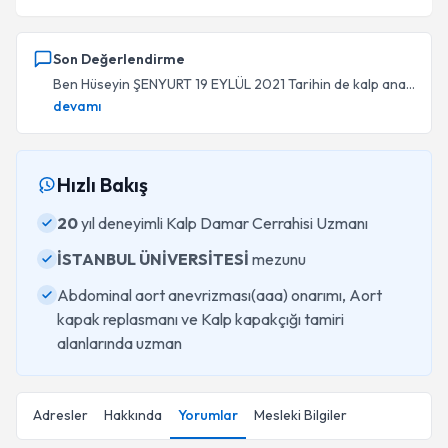
Son Değerlendirme
Ben Hüseyin ŞENYURT 19 EYLÜL 2021 Tarihin de kalp ana...
devamı
Hızlı Bakış
20
yıl deneyimli Kalp Damar Cerrahisi Uzmanı
İSTANBUL ÜNİVERSİTESİ
mezunu
Abdominal aort anevrizması(aaa) onarımı, Aort
kapak replasmanı ve Kalp kapakçığı tamiri
alanlarında uzman
Adresler
Hakkında
Yorumlar
Mesleki Bilgiler