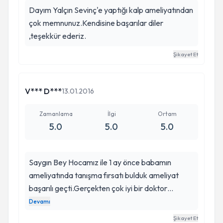
Dayım Yalçın Sevinç'e yaptığı kalp ameliyatından
çok memnunuz.Kendisine başarılar diler
,teşekkür ederiz.
Şikayet Et
V*** D***
13.01.2016
Zamanlama
İlgi
Ortam
5.0
5.0
5.0
Saygın Bey Hocamız ile 1 ay önce babamın
ameliyatında tanışma fırsatı bulduk ameliyat
başarılı geçti.Gerçekten çok iyi bir doktor
olduğunu hem kendimiz hem hastane personeli
Devamı
hem de sosyal medyada yazılanlar dan teyit
Şikayet Et