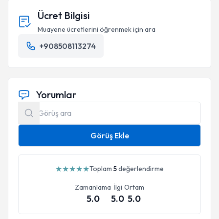
Ücret Bilgisi
Muayene ücretlerini öğrenmek için ara
+908508113274
Yorumlar
Görüş Ekle
★
★
★
★
★
Toplam
5
değerlendirme
Zamanlama
İlgi
Ortam
5.0
5.0
5.0