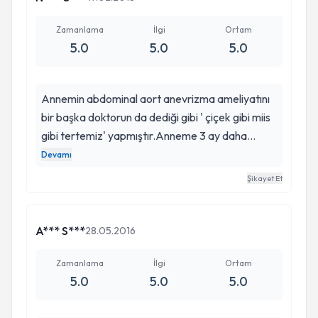
olması çok güzel. Herkese de hiç düşünmeden
Saygın hocamı önere biliyorum çünkü gerçekten
Zamanlama
İlgi
Ortam
5.0
5.0
5.0
tıbben kurtulma ihtimalimin çok ama çok az
olmasına rağmen beni sağlıklı günlerime geri
döndürdü ve bu kadar zaman geçmesine
Annemin abdominal aort anevrizma ameliyatını
rağmen şükürler olsun ki her hangi bir sorunum
bir başka doktorun da dediği gibi ' çiçek gibi miis
da olmadı çoğu zaman büyük bir ameliyat
gibi tertemiz' yapmıştır.Anneme 3 ay daha
yaşadığımı bile unutuyorum. Tekrardan Saygın
sarılmamı öpmemi kokusunu içime çekmemi
Devamı
hocama ve ekibine Teşekkürlerimi sunuyorum
sağlayan doktorumuzdan Allah razı olsun.Onu
ALLAH razı olsun.
Şikayet Et
yetiştiren anne babaya Allah Sağlıklı uzun ömür
versin.Her duamda doktorumuz eşi özellikle de
anne ve babası var.
A*** S***
28.05.2016
Zamanlama
İlgi
Ortam
5.0
5.0
5.0