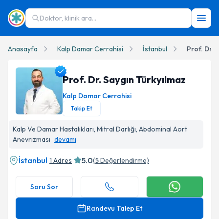
Doktor, klinik ara...
Anasayfa
Kalp Damar Cerrahisi
İstanbul
Prof. Dr. 
Prof. Dr. Saygın Türkyılmaz
Kalp Damar Cerrahisi
Takip Et
Prof. Dr. Saygın Türkyılmaz Profil Fotoğrafı
Kalp Ve Damar Hastalıkları, Mitral Darlığı, Abdominal Aort
Anevrizması
devamı
İstanbul
5.0
1 Adres
(
5
Değerlendirme)
Soru Sor
Randevu Talep Et