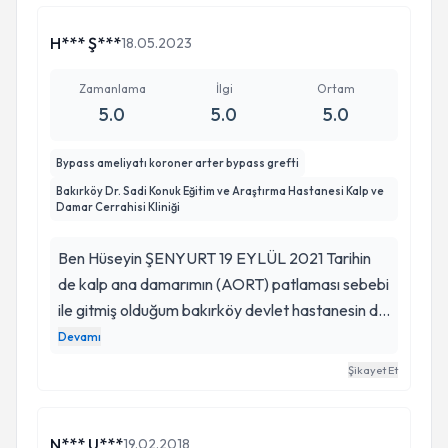
H*** Ş***
18.05.2023
Zamanlama
İlgi
Ortam
5.0
5.0
5.0
Bypass ameliyatı koroner arter bypass grefti
Bakırköy Dr. Sadi Konuk Eğitim ve Araştırma Hastanesi Kalp ve
Damar Cerrahisi Kliniği
Ben Hüseyin ŞENYURT 19 EYLÜL 2021 Tarihin
de kalp ana damarımın (AORT) patlaması sebebi
ile gitmiş olduğum bakırköy devlet hastanesin de
Ameliyatıma giren ve 7 saat sıkı mücadele
Devamı
ederek Rabbimin de takdir ilahisiyle beraber beni
Şikayet Et
hayata tekrardan bağlayan Sayın Saygın
TÜRKYILMAZ hocama ve Ekibine sonsuz
teşekkürler. Böyle işinin ehli değerli Hocalarımızın
N*** U***
19.02.2018