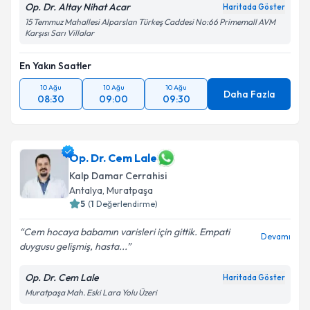
Op. Dr. Altay Nihat Acar
Haritada Göster
15 Temmuz Mahallesi Alparslan Türkeş Caddesi No:66 Primemall AVM
Karşısı Sarı Villalar
En Yakın Saatler
10 Ağu
10 Ağu
10 Ağu
Daha Fazla
08:30
09:00
09:30
Op. Dr. Cem Lale
Kalp Damar Cerrahisi
Antalya
,
Muratpaşa
5
(
1
Değerlendirme)
Cem hocaya babamın varisleri için gittik. Empati
Devamı
duygusu gelişmiş, hasta...
Op. Dr. Cem Lale
Haritada Göster
Muratpaşa Mah. Eski Lara Yolu Üzeri