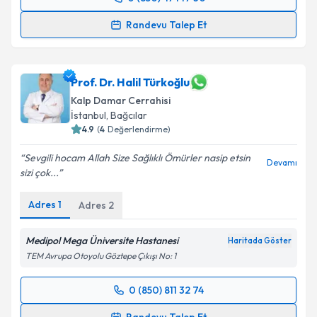
Takvim Talebini Gönder
Randevu Takvimi Talebi
Randevu Talep Et
Prof. Dr. Erdem Ali Özkısacık
için randevu takvimi
talebi oluşturun. Size bu uzmandan randevu almanız
için bir takvim hazırlandığında e-posta ile
Prof. Dr. Halil Türkoğlu
bilgilendireceğiz.
Kalp Damar Cerrahisi
İstanbul
,
Bağcılar
E-posta Adresiniz
4.9
(
4
Değerlendirme)
Sevgili hocam Allah Size Sağlıklı Ömürler nasip etsin
Devamı
sizi çok...
Kişisel verilerimin işlenmesine ilişkin
Aydınlatma
Adres
1
Adres
2
Metni
'ni okudum ve kişisel verilerimin belirtilen
kapsamda işlenmesini kabul ediyorum.
Medipol Mega Üniversite Hastanesi
Haritada Göster
TEM Avrupa Otoyolu Göztepe Çıkışı No: 1
Takvim Talebini Gönder
0 (850) 811 32 74
Randevu Takvimi Talebi