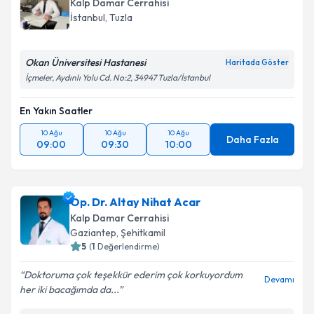
Kalp Damar Cerrahisi
İstanbul
,
Tuzla
Okan Üniversitesi Hastanesi
Haritada Göster
İçmeler, Aydınlı Yolu Cd. No:2, 34947 Tuzla/İstanbul
En Yakın Saatler
10 Ağu
10 Ağu
10 Ağu
Daha Fazla
09:00
09:30
10:00
Op. Dr. Altay Nihat Acar
Kalp Damar Cerrahisi
Gaziantep
,
Şehitkamil
5
(
1
Değerlendirme)
Doktoruma çok teşekkür ederim çok korkuyordum
Devamı
her iki bacağımda da...