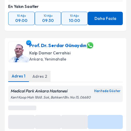
En Yakın Saatler
10 Ağu
10 Ağu
10 Ağu
Daha Fazla
09:00
09:30
10:00
Prof. Dr. Serdar Günaydın
Kalp Damar Cerrahisi
Ankara
,
Yenimahalle
Adres
1
Adres
2
Medical Park Ankara Hastanesi
Haritada Göster
Kent Koop Mah 1868. Sok, Batıkent Blv. No:15, 06680