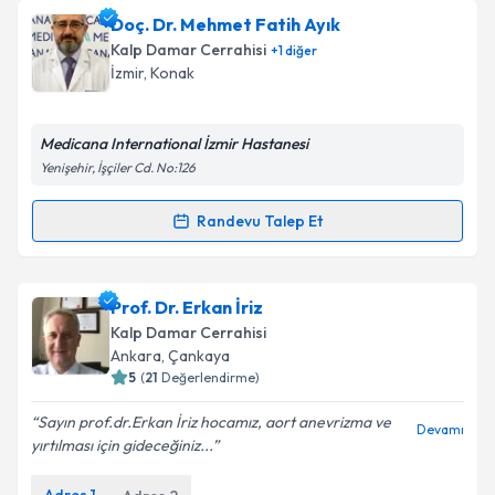
Op. Dr. Temmuz Taner
için randevu takvimi talebi
Doç. Dr. Mehmet Fatih Ayık
oluşturun. Size bu uzmandan randevu almanız için bir
Kalp Damar Cerrahisi
+
1
diğer
takvim hazırlandığında e-posta ile bilgilendireceğiz.
İzmir
,
Konak
E-posta Adresiniz
Medicana International İzmir Hastanesi
Yenişehir, İşçiler Cd. No:126
Kişisel verilerimin işlenmesine ilişkin
Aydınlatma
Randevu Talep Et
Randevu Takvimi Talebi
Metni
'ni okudum ve kişisel verilerimin belirtilen
kapsamda işlenmesini kabul ediyorum.
Doç. Dr. Mehmet Fatih Ayık
için randevu takvimi
Prof. Dr. Erkan İriz
talebi oluşturun. Size bu uzmandan randevu almanız
Takvim Talebini Gönder
Kalp Damar Cerrahisi
için bir takvim hazırlandığında e-posta ile
Ankara
,
Çankaya
bilgilendireceğiz.
5
(
21
Değerlendirme)
E-posta Adresiniz
Sayın prof.dr.Erkan İriz hocamız, aort anevrizma ve
Devamı
yırtılması için gideceğiniz...