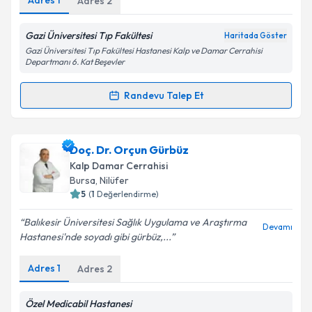
Adres
1
Adres
2
Kişisel verilerimin işlenmesine ilişkin
Aydınlatma
Metni
'ni okudum ve kişisel verilerimin belirtilen
Gazi Üniversitesi Tıp Fakültesi
Haritada Göster
kapsamda işlenmesini kabul ediyorum.
Gazi Üniversitesi Tıp Fakültesi Hastanesi Kalp ve Damar Cerrahisi
Departmanı 6. Kat Beşevler
Takvim Talebini Gönder
Randevu Talep Et
Randevu Takvimi Talebi
Prof. Dr. Erkan İriz
için randevu takvimi talebi
Doç. Dr. Orçun Gürbüz
oluşturun. Size bu uzmandan randevu almanız için bir
Kalp Damar Cerrahisi
takvim hazırlandığında e-posta ile bilgilendireceğiz.
Bursa
,
Nilüfer
5
(
1
Değerlendirme)
E-posta Adresiniz
Balıkesir Üniversitesi Sağlık Uygulama ve Araştırma
Devamı
Hastanesi'nde soyadı gibi gürbüz,...
Adres
1
Adres
2
Kişisel verilerimin işlenmesine ilişkin
Aydınlatma
Metni
'ni okudum ve kişisel verilerimin belirtilen
kapsamda işlenmesini kabul ediyorum.
Özel Medicabil Hastanesi