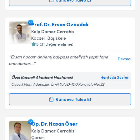
Randevu Talep Et
Prof. Dr. Halil Türkoğlu
için randevu takvimi talebi
oluşturun. Size bu uzmandan randevu almanız için bir
Prof. Dr. Ersan Özbudak
takvim hazırlandığında e-posta ile bilgilendireceğiz.
Kalp Damar Cerrahisi
E-posta Adresiniz
Kocaeli
,
Başiskele
5
(
31
Değerlendirme)
Ersan hocam annemi baypass ameliyatı yaptı tane
Devamı
ana damar...
Kişisel verilerimin işlenmesine ilişkin
Aydınlatma
Metni
'ni okudum ve kişisel verilerimin belirtilen
Özel Kocaeli Akademi Hastanesi
Haritada Göster
kapsamda işlenmesini kabul ediyorum.
Ovacık Mah. Adapazarı İzmit Yolu D-100 Karayolu No: 22
Takvim Talebini Gönder
Randevu Talep Et
Randevu Takvimi Talebi
Prof. Dr. Ersan Özbudak
için randevu takvimi talebi
Op. Dr. Hasan Öner
oluşturun. Size bu uzmandan randevu almanız için bir
Kalp Damar Cerrahisi
takvim hazırlandığında e-posta ile bilgilendireceğiz.
Çorum