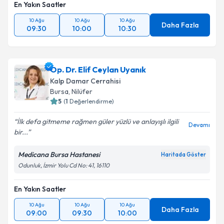
En Yakın Saatler
10 Ağu
10 Ağu
10 Ağu
Daha Fazla
09:30
10:00
10:30
Op. Dr. Elif Ceylan Uyanık
Kalp Damar Cerrahisi
Bursa
,
Nilüfer
5
(
1
Değerlendirme)
İlk defa gitmeme rağmen güler yüzlü ve anlayışlı ilgili
Devamı
bir...
Medicana Bursa Hastanesi
Haritada Göster
Odunluk, İzmir Yolu Cd No: 41, 16110
En Yakın Saatler
10 Ağu
10 Ağu
10 Ağu
Daha Fazla
09:00
09:30
10:00