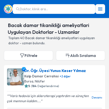
Doktor, klinik ara...
Bacak damar tikanikliği ameliyatlari
Uygulayan Doktorlar - Uzmanlar
Toplam
40
Bacak damar tikanikliği ameliyatlari
uygulayan
doktor - uzman bulundu.
Filtrele
Akıllı Sıralama
Dr. Öğr. Üyesi Yunus Keser Yılmaz
Kalp Damar Cerrahisi
+
2
diğer
Bursa
,
Nilüfer
5
(
184
Değerlendirme)
“Varis tedavisi için skleroterapi yaptırdım ve süreçten
Devamı
çok memnun kaldım....