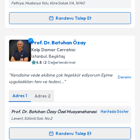
Fethiye, Mudanya Yolu, Küre Sokak 1/A, 16140
Takvim Talebini Gönder
Randevu Talep Et
Randevu Takvimi Talebi
Doç. Dr. Orçun Gürbüz
için randevu takvimi talebi
Prof. Dr. Batuhan Özay
oluşturun. Size bu uzmandan randevu almanız için bir
Kalp Damar Cerrahisi
takvim hazırlandığında e-posta ile bilgilendireceğiz.
İstanbul
,
Beşiktaş
4.8
(
2
Değerlendirme)
E-posta Adresiniz
Kendisine vede ekibine çok teşekkür ediyorum Eşime
Devamı
uyguladıkları tanı ve tedavi...
Adres
1
Adres
2
Kişisel verilerimin işlenmesine ilişkin
Aydınlatma
Metni
'ni okudum ve kişisel verilerimin belirtilen
kapsamda işlenmesini kabul ediyorum.
Prof. Dr. Batuhan Özay Özel Muayenehanesi
Haritada Göster
Levent, Sülünlü Sok. No:2
Takvim Talebini Gönder
Randevu Talep Et
Randevu Takvimi Talebi