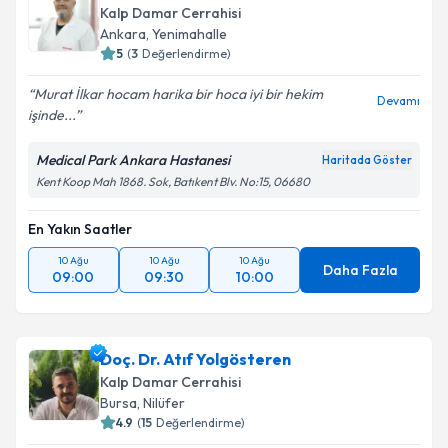
Kalp Damar Cerrahisi
Ankara
,
Yenimahalle
5
(
3
Değerlendirme)
Murat İlkar hocam harika bir hoca iyi bir hekim
Devamı
işinde...
Medical Park Ankara Hastanesi
Haritada Göster
Kent Koop Mah 1868. Sok, Batıkent Blv. No:15, 06680
En Yakın Saatler
10 Ağu
10 Ağu
10 Ağu
Daha Fazla
09:00
09:30
10:00
Doç. Dr. Atıf Yolgösteren
Kalp Damar Cerrahisi
Bursa
,
Nilüfer
4.9
(
15
Değerlendirme)