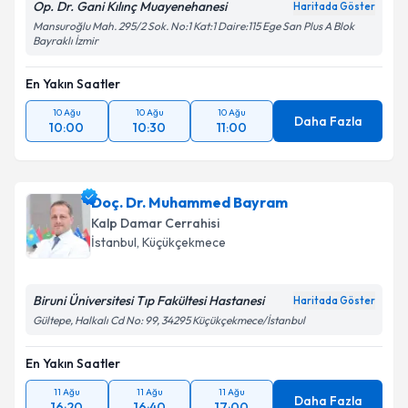
Op. Dr. Gani Kılınç Muayenehanesi
Haritada Göster
Mansuroğlu Mah. 295/2 Sok. No:1 Kat:1 Daire:115 Ege San Plus A Blok
Bayraklı İzmir
En Yakın Saatler
10 Ağu
10 Ağu
10 Ağu
Daha Fazla
10:00
10:30
11:00
Doç. Dr. Muhammed Bayram
Kalp Damar Cerrahisi
İstanbul
,
Küçükçekmece
Biruni Üniversitesi Tıp Fakültesi Hastanesi
Haritada Göster
Gültepe, Halkalı Cd No: 99, 34295 Küçükçekmece/İstanbul
En Yakın Saatler
11 Ağu
11 Ağu
11 Ağu
Daha Fazla
16:20
16:40
17:00