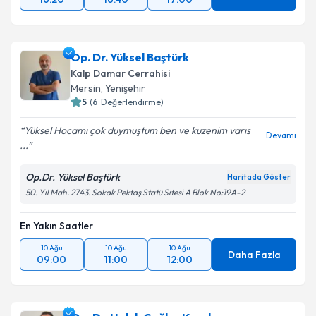
Op. Dr. Yüksel Baştürk
Kalp Damar Cerrahisi
Mersin
,
Yenişehir
5
(
6
Değerlendirme)
Yüksel Hocamı çok duymuştum ben ve kuzenim varıs
Devamı
...
Op.Dr. Yüksel Baştürk
Haritada Göster
50. Yıl Mah. 2743. Sokak Pektaş Statü Sitesi A Blok No:19A-2
En Yakın Saatler
10 Ağu
10 Ağu
10 Ağu
Daha Fazla
09:00
11:00
12:00