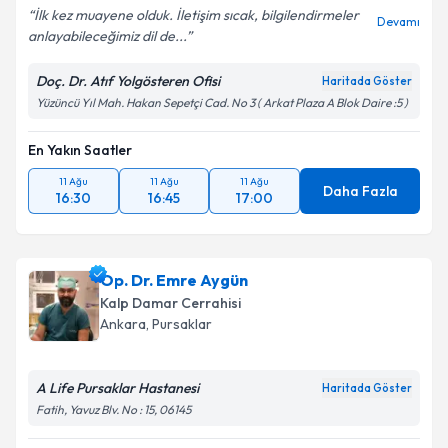
İlk kez muayene olduk. İletişim sıcak, bilgilendirmeler
Devamı
anlayabileceğimiz dil de...
Doç. Dr. Atıf Yolgösteren Ofisi
Haritada Göster
Yüzüncü Yıl Mah. Hakan Sepetçi Cad. No 3 ( Arkat Plaza A Blok Daire :5 )
En Yakın Saatler
11 Ağu
11 Ağu
11 Ağu
Daha Fazla
16:30
16:45
17:00
Op. Dr. Emre Aygün
Kalp Damar Cerrahisi
Ankara
,
Pursaklar
A Life Pursaklar Hastanesi
Haritada Göster
Fatih, Yavuz Blv. No : 15, 06145