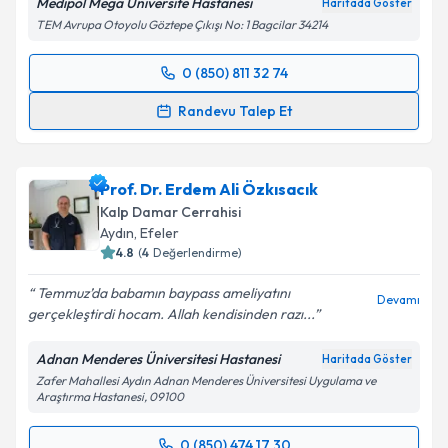
Medipol Mega Üniversite Hastanesi
Haritada Göster
Kişisel verilerimin işlenmesine ilişkin
Aydınlatma
TEM Avrupa Otoyolu Göztepe Çıkışı No: 1 Bagcilar 34214
Metni
'ni okudum ve kişisel verilerimin belirtilen
kapsamda işlenmesini kabul ediyorum.
0 (850) 811 32 74
Randevu Takvimi Talebi
Takvim Talebini Gönder
Randevu Talep Et
Prof. Dr. Saygın Türkyılmaz
için randevu takvimi
talebi oluşturun. Size bu uzmandan randevu almanız
Prof. Dr. Erdem Ali Özkısacık
için bir takvim hazırlandığında e-posta ile
bilgilendireceğiz.
Kalp Damar Cerrahisi
Aydın
,
Efeler
E-posta Adresiniz
4.8
(
4
Değerlendirme)
Temmuz’da babamın baypass ameliyatını
Devamı
gerçekleştirdi hocam. Allah kendisinden razı...
Kişisel verilerimin işlenmesine ilişkin
Aydınlatma
Adnan Menderes Üniversitesi Hastanesi
Haritada Göster
Metni
'ni okudum ve kişisel verilerimin belirtilen
Zafer Mahallesi Aydın Adnan Menderes Üniversitesi Uygulama ve
kapsamda işlenmesini kabul ediyorum.
Araştırma Hastanesi, 09100
0 (850) 474 17 30