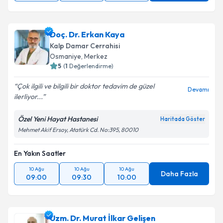
Doç. Dr. Erkan Kaya
Kalp Damar Cerrahisi
Osmaniye
,
Merkez
5
(
1
Değerlendirme)
Çok ilgili ve bilgili bir doktor tedavim de güzel
Devamı
ilerliyor...
Özel Yeni Hayat Hastanesi
Haritada Göster
Mehmet Akif Ersoy, Atatürk Cd. No:395, 80010
En Yakın Saatler
10 Ağu
10 Ağu
10 Ağu
Daha Fazla
09:00
09:30
10:00
Uzm. Dr. Murat İlkar Gelişen