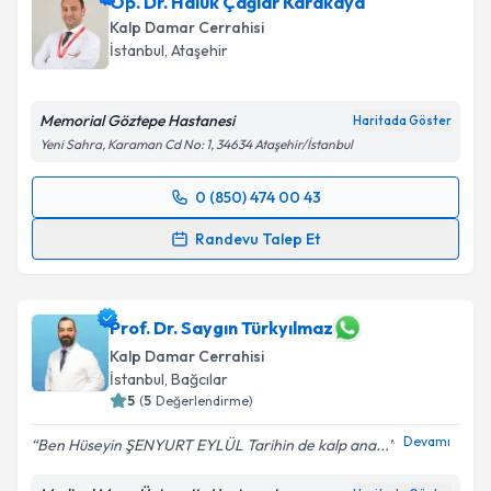
Op. Dr. Haluk Çağlar Karakaya
Kalp Damar Cerrahisi
İstanbul
,
Ataşehir
Memorial Göztepe Hastanesi
Haritada Göster
Yeni Sahra, Karaman Cd No: 1, 34634 Ataşehir/İstanbul
0 (850) 474 00 43
Randevu Takvimi Talebi
Randevu Talep Et
Op. Dr. Haluk Çağlar Karakaya
için randevu takvimi
talebi oluşturun. Size bu uzmandan randevu almanız
için bir takvim hazırlandığında e-posta ile
Prof. Dr. Saygın Türkyılmaz
bilgilendireceğiz.
Kalp Damar Cerrahisi
İstanbul
,
Bağcılar
E-posta Adresiniz
5
(
5
Değerlendirme)
Devamı
Ben Hüseyin ŞENYURT EYLÜL Tarihin de kalp ana...