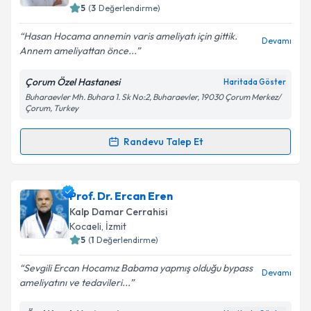
5
(
3
Değerlendirme)
E-posta Adresiniz
Hasan Hocama annemin varis ameliyatı için gittik.
Devamı
Annem ameliyattan önce...
Çorum Özel Hastanesi
Haritada Göster
Kişisel verilerimin işlenmesine ilişkin
Aydınlatma
Buharaevler Mh. Buhara 1. Sk No:2, Buharaevler, 19030 Çorum Merkez/
Metni
'ni okudum ve kişisel verilerimin belirtilen
Çorum, Turkey
kapsamda işlenmesini kabul ediyorum.
Randevu Talep Et
Randevu Takvimi Talebi
Takvim Talebini Gönder
Op. Dr. Hasan Öner
için randevu takvimi talebi
Prof. Dr. Ercan Eren
oluşturun. Size bu uzmandan randevu almanız için bir
Kalp Damar Cerrahisi
takvim hazırlandığında e-posta ile bilgilendireceğiz.
Kocaeli
,
İzmit
5
(
1
Değerlendirme)
E-posta Adresiniz
Sevgili Ercan Hocamız Babama yapmış olduğu bypass
Devamı
ameliyatını ve tedavileri...