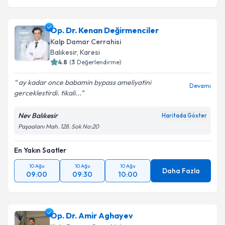
Op. Dr. Kenan Değirmenciler
Kalp Damar Cerrahisi
Balıkesir
,
Karesi
4.8
(
3
Değerlendirme)
ay kadar once babamin bypass ameliyatini
Devamı
gerceklestirdi. tikali...
Nev Balıkesir
Haritada Göster
Paşaalanı Mah. 128. Sok No:20
En Yakın Saatler
10 Ağu
10 Ağu
10 Ağu
Daha Fazla
09:00
09:30
10:00
Op. Dr. Amir Aghayev