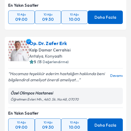
En Yakın Saatler
10 Ağu
10 Ağu
10 Ağu
Daha Fazla
09:00
09:30
10:00
Op. Dr. Zafer Erk
Kalp Damar Cerrahisi
Antalya
,
Konyaaltı
5
(
13
Değerlendirme)
Hocamıza teşekkür ederim hastalığım hakkında beni
Devamı
bilgilendirdi ameliyat önerdi ameliyat...
Özel Olimpos Hastanesi
Öğretmen Evleri Mh., 460. Sk. No:48, 07070
En Yakın Saatler
10 Ağu
10 Ağu
10 Ağu
Daha Fazla
09:00
09:30
10:00