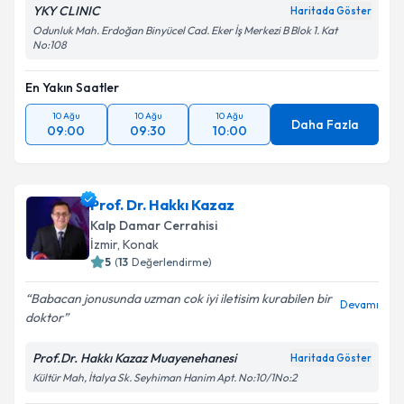
YKY CLINIC
Haritada Göster
Odunluk Mah. Erdoğan Binyücel Cad. Eker İş Merkezi B Blok 1. Kat
No:108
En Yakın Saatler
10 Ağu
10 Ağu
10 Ağu
Daha Fazla
09:00
09:30
10:00
Prof. Dr. Hakkı Kazaz
Kalp Damar Cerrahisi
İzmir
,
Konak
5
(
13
Değerlendirme)
Babacan jonusunda uzman cok iyi iletisim kurabilen bir
Devamı
doktor
Prof.Dr. Hakkı Kazaz Muayenehanesi
Haritada Göster
Kültür Mah, İtalya Sk. Seyhiman Hanim Apt. No:10/1No:2