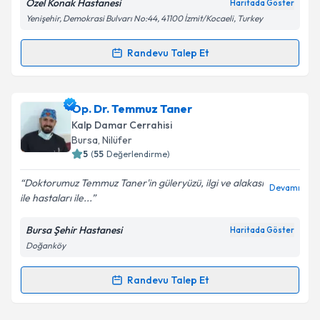
Özel Konak Hastanesi
Haritada Göster
Kişisel verilerimin işlenmesine ilişkin
Aydınlatma
Yenişehir, Demokrasi Bulvarı No:44, 41100 İzmit/Kocaeli, Turkey
Metni
'ni okudum ve kişisel verilerimin belirtilen
kapsamda işlenmesini kabul ediyorum.
Randevu Talep Et
Randevu Takvimi Talebi
Takvim Talebini Gönder
Prof. Dr. Ercan Eren
için randevu takvimi talebi
Op. Dr. Temmuz Taner
oluşturun. Size bu uzmandan randevu almanız için bir
Kalp Damar Cerrahisi
takvim hazırlandığında e-posta ile bilgilendireceğiz.
Bursa
,
Nilüfer
5
(
55
Değerlendirme)
E-posta Adresiniz
Doktorumuz Temmuz Taner'in güleryüzü, ilgi ve alakası
Devamı
ile hastaları ile...
Bursa Şehir Hastanesi
Haritada Göster
Kişisel verilerimin işlenmesine ilişkin
Aydınlatma
Doğanköy
Metni
'ni okudum ve kişisel verilerimin belirtilen
kapsamda işlenmesini kabul ediyorum.
Randevu Talep Et
Randevu Takvimi Talebi
Takvim Talebini Gönder