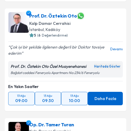
Prof. Dr. Öztekin Oto
Kalp Damar Cerrahisi
İstanbul
,
Kadıköy
5
(
6
Değerlendirme)
Çok iyi bir şekilde ilgilenen değerli bir Doktor tavsiye
Devamı
ederim
Prof. Dr. Öztekin Oto Özel Muayenehanesi
Haritada Göster
Bağdat caddesi Feneryolu Apartmanı No:234/6 Feneryolu
En Yakın Saatler
13 Ağu
13 Ağu
13 Ağu
Daha Fazla
09:00
09:30
10:00
Op. Dr. Tamer Turan