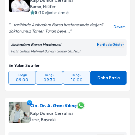
Kalp Damar Cerrahisi
Bursa
,
Nilüfer
5
(
1
Değerlendirme)
.. tarihinde Acıbadem Bursa hastanesinde değerli
Devamı
doktorumuz Tamer Turan beye...
Acıbadem Bursa Hastanesi
Haritada Göster
Fatih Sultan Mehmet Bulvarı, Sümer Sk. No:1
En Yakın Saatler
10 Ağu
10 Ağu
10 Ağu
Daha Fazla
09:00
09:30
10:00
Op. Dr. A. Gani Kılınç
Kalp Damar Cerrahisi
İzmir
,
Bayraklı