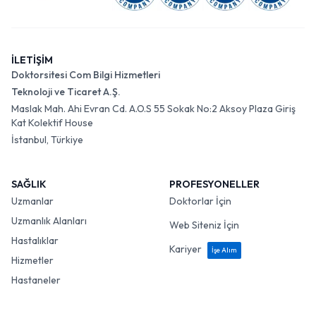
İLETİŞİM
Doktorsitesi Com Bilgi Hizmetleri
Teknoloji ve Ticaret A.Ş.
Maslak Mah. Ahi Evran Cd. A.O.S 55 Sokak No:2 Aksoy Plaza Giriş
Kat Kolektif House
İstanbul, Türkiye
SAĞLIK
PROFESYONELLER
Uzmanlar
Doktorlar İçin
Uzmanlık Alanları
Web Siteniz İçin
Hastalıklar
Kariyer
İşe Alım
Hizmetler
Hastaneler