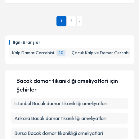
Prof. Dr. Batuhan Özay
için randevu takvimi talebi
1
2
›
oluşturun. Size bu uzmandan randevu almanız için bir
takvim hazırlandığında e-posta ile bilgilendireceğiz.
E-posta Adresiniz
İlgili Branşlar
Kalp Damar Cerrahisi
Çocuk Kalp ve Damar Cerrahisi
40
1
Kişisel verilerimin işlenmesine ilişkin
Aydınlatma
Metni
'ni okudum ve kişisel verilerimin belirtilen
Bacak damar tikanikliği ameliyatlari
için
kapsamda işlenmesini kabul ediyorum.
Şehirler
İstanbul
Bacak damar tikanikliği ameliyatlari
Takvim Talebini Gönder
Ankara
Bacak damar tikanikliği ameliyatlari
Bursa
Bacak damar tikanikliği ameliyatlari