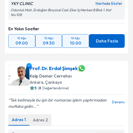
YKY CLINIC
Haritada Göster
Odunluk Mah. Erdoğan Binyücel Cad. Eker İş Merkezi B Blok 1. Kat
No:108
En Yakın Saatler
10 Ağu
10 Ağu
10 Ağu
Daha Fazla
09:00
09:30
10:00
Prof. Dr. Erdal Şimşek
Kalp Damar Cerrahisi
Ankara
,
Çankaya
5
(
8
Değerlendirme)
Tek kelimeyle bu işin bir numarası işlem yaptırmadan
Devamı
mutlaka gidin...
Adres
1
Adres
2