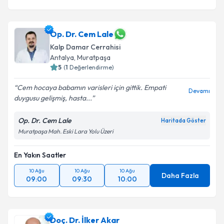
Op. Dr. Cem Lale
Kalp Damar Cerrahisi
Antalya
,
Muratpaşa
5
(
1
Değerlendirme)
Cem hocaya babamın varisleri için gittik. Empati
Devamı
duygusu gelişmiş, hasta...
Op. Dr. Cem Lale
Haritada Göster
Muratpaşa Mah. Eski Lara Yolu Üzeri
En Yakın Saatler
10 Ağu
10 Ağu
10 Ağu
Daha Fazla
09:00
09:30
10:00
Doç. Dr. İlker Akar