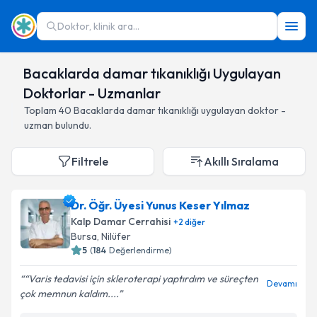
Doktor, klinik ara...
Bacaklarda damar tıkanıklığı Uygulayan
Doktorlar - Uzmanlar
Toplam
40
Bacaklarda damar tıkanıklığı
uygulayan doktor -
uzman bulundu.
Filtrele
Akıllı Sıralama
Dr. Öğr. Üyesi Yunus Keser Yılmaz
Kalp Damar Cerrahisi
+
2
diğer
Bursa
,
Nilüfer
5
(
184
Değerlendirme)
“Varis tedavisi için skleroterapi yaptırdım ve süreçten
Devamı
çok memnun kaldım....