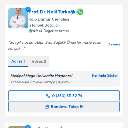
talebi oluşturun. Size bu uzmandan randevu almanız
için bir takvim hazırlandığında e-posta ile
Prof. Dr. Halil Türkoğlu
bilgilendireceğiz.
Kalp Damar Cerrahisi
İstanbul
,
Bağcılar
E-posta Adresiniz
4.9
(
4
Değerlendirme)
Sevgili hocam Allah Size Sağlıklı Ömürler nasip etsin
Devamı
sizi çok...
Kişisel verilerimin işlenmesine ilişkin
Aydınlatma
Adres
1
Adres
2
Metni
'ni okudum ve kişisel verilerimin belirtilen
kapsamda işlenmesini kabul ediyorum.
Medipol Mega Üniversite Hastanesi
Haritada Göster
TEM Avrupa Otoyolu Göztepe Çıkışı No: 1
Takvim Talebini Gönder
0 (850) 811 32 74
Randevu Takvimi Talebi
Randevu Talep Et
Prof. Dr. Halil Türkoğlu
için randevu takvimi talebi
oluşturun. Size bu uzmandan randevu almanız için bir