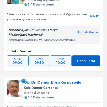
5
(
1
Değerlendirme)
Merhabalar ilk öncelikle babamın hastalığını kısa özet
Devamı
yazmak istiyorum. (babam...
Kişisel verilerimin işlenmesine ilişkin
Aydınlatma
Metni
'ni okudum ve kişisel verilerimin belirtilen
İstanbul Aydın Üniversitesi Florya
kapsamda işlenmesini kabul ediyorum.
Haritada Göster
Medicalpark Hastanesi
Beşyol mah.Akasya sok.No:4 Küçükçekmece/İstanbul
Takvim Talebini Gönder
En Yakın Saatler
10 Ağu
10 Ağu
10 Ağu
Daha Fazla
09:00
09:30
10:00
Op. Dr. Osman Eren Karpuzoğlu
Kalp Damar Cerrahisi
İstanbul
,
Ataşehir
5
(
1
Değerlendirme)