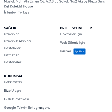
Maslak Mah. Ahi Evran Cd. A.O.S 55 Sokak No:2 Aksoy Plaza Giriş
Kat Kolektif House
İstanbul, Türkiye
SAĞLIK
PROFESYONELLER
Uzmanlar
Doktorlar İçin
Uzmanlık Alanları
Web Siteniz İçin
Hastalıklar
Kariyer
İşe Alım
Hizmetler
Hastaneler
KURUMSAL
Hakkımızda
Bize Ulaşın
Gizlilik Politikası
Google Takvim Entegrasyonu