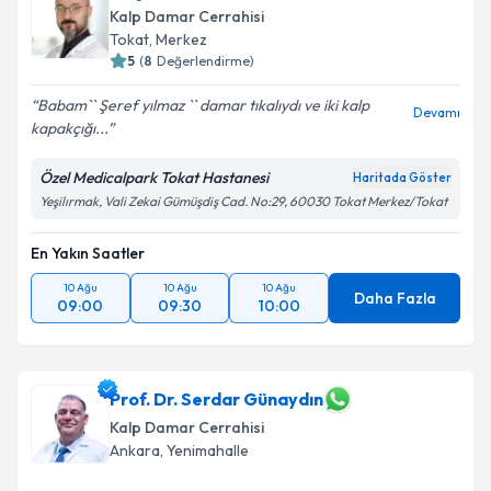
Kalp Damar Cerrahisi
Tokat
,
Merkez
5
(
8
Değerlendirme)
Babam`` Şeref yılmaz `` damar tıkalıydı ve iki kalp
Devamı
kapakçığı...
Özel Medicalpark Tokat Hastanesi
Haritada Göster
Yeşilırmak, Vali Zekai Gümüşdiş Cad. No:29, 60030 Tokat Merkez/Tokat
En Yakın Saatler
10 Ağu
10 Ağu
10 Ağu
Daha Fazla
09:00
09:30
10:00
Prof. Dr. Serdar Günaydın
Kalp Damar Cerrahisi
Ankara
,
Yenimahalle