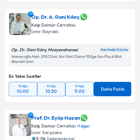
Op. Dr. A. Gani Kılınç
Kalp Damar Cerrahisi
İzmir
,
Bayraklı
Op. Dr. Gani Kılınç Muayenehanesi
Haritada Göster
Mansuroğlu Mah. 295/2 Sok. No:1 Kat:1 Daire:115 Ege San Plus A Blok
Bayraklı İzmir
En Yakın Saatler
10 Ağu
10 Ağu
10 Ağu
Daha Fazla
10:00
10:30
11:00
Prof. Dr. Eyüp Hazan
Kalp Damar Cerrahisi
+
1
diğer
İzmir
,
Karşıyaka
5
(
114
Değerlendirme)