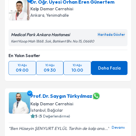
Dr. Öğr. Üyesi Orhan Eren Günertem
için bir takvim hazırlandığında e-posta ile
bilgilendireceğiz.
Kalp Damar Cerrahisi
Ankara
,
Yenimahalle
E-posta Adresiniz
Medical Park Ankara Hastanesi
Haritada Göster
Kent Koop Mah 1868. Sok, Batıkent Blv. No:15, 06680
Kişisel verilerimin işlenmesine ilişkin
Aydınlatma
En Yakın Saatler
Metni
'ni okudum ve kişisel verilerimin belirtilen
kapsamda işlenmesini kabul ediyorum.
10 Ağu
10 Ağu
10 Ağu
Daha Fazla
09:00
09:30
10:00
Takvim Talebini Gönder
Prof. Dr. Saygın Türkyılmaz
Kalp Damar Cerrahisi
İstanbul
,
Bağcılar
5
(
5
Değerlendirme)
Devamı
Ben Hüseyin ŞENYURT EYLÜL Tarihin de kalp ana...