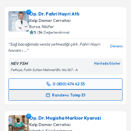
Op. Dr. Fahri Hayri Atlı
Kalp Damar Cerrahisi
Bursa
,
Nilüfer
5
(
34
Değerlendirme)
Sağ bacağımda venöz yetmezliği çıktı .Fahri Hayri
Devamı
hocam ı ...
NEV FSM
Haritada Göster
Fethiye, Fatih Sultan Mehmet Blv. No:167 - A
0 (850) 474 42 35
Randevu Takvimi Talebi
Randevu Talep Et
Op. Dr. Fahri Hayri Atlı
için randevu takvimi talebi
oluşturun. Size bu uzmandan randevu almanız için bir
Op. Dr. Mugisha Markior Kyaruzi
takvim hazırlandığında e-posta ile bilgilendireceğiz.
Kalp Damar Cerrahisi
E-posta Adresiniz
İstanbul
,
Küçükçekmece