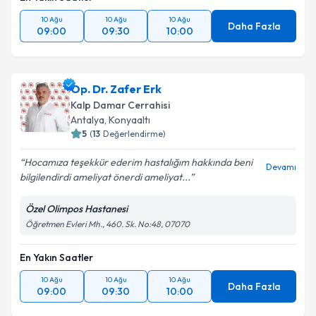
10 Ağu
10 Ağu
10 Ağu
Daha Fazla
09:00
09:30
10:00
Op. Dr. Zafer Erk
Kalp Damar Cerrahisi
Antalya
,
Konyaaltı
5
(
13
Değerlendirme)
Hocamıza teşekkür ederim hastalığım hakkında beni
Devamı
bilgilendirdi ameliyat önerdi ameliyat...
Özel Olimpos Hastanesi
Öğretmen Evleri Mh., 460. Sk. No:48, 07070
En Yakın Saatler
10 Ağu
10 Ağu
10 Ağu
Daha Fazla
09:00
09:30
10:00