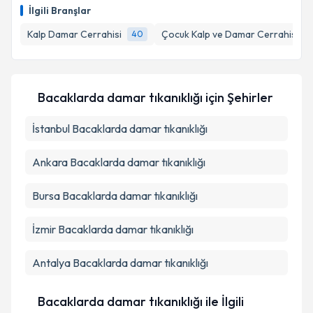
İlgili Branşlar
E-posta Adresiniz
Kalp Damar Cerrahisi
Çocuk Kalp ve Damar Cerrahisi
40
2
Kişisel verilerimin işlenmesine ilişkin
Aydınlatma
Bacaklarda damar tıkanıklığı
için Şehirler
Metni
'ni okudum ve kişisel verilerimin belirtilen
kapsamda işlenmesini kabul ediyorum.
İstanbul
Bacaklarda damar tıkanıklığı
Ankara
Bacaklarda damar tıkanıklığı
Takvim Talebini Gönder
Bursa
Bacaklarda damar tıkanıklığı
İzmir
Bacaklarda damar tıkanıklığı
Antalya
Bacaklarda damar tıkanıklığı
Bacaklarda damar tıkanıklığı ile İlgili