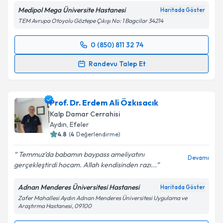
Medipol Mega Üniversite Hastanesi
Haritada Göster
TEM Avrupa Otoyolu Göztepe Çıkışı No: 1 Bagcilar 34214
0 (850) 811 32 74
Randevu Takvimi Talebi
Randevu Talep Et
Prof. Dr. Saygın Türkyılmaz
için randevu takvimi
talebi oluşturun. Size bu uzmandan randevu almanız
Prof. Dr. Erdem Ali Özkısacık
için bir takvim hazırlandığında e-posta ile
bilgilendireceğiz.
Kalp Damar Cerrahisi
Aydın
,
Efeler
E-posta Adresiniz
4.8
(
4
Değerlendirme)
Temmuz’da babamın baypass ameliyatını
Devamı
gerçekleştirdi hocam. Allah kendisinden razı...
Kişisel verilerimin işlenmesine ilişkin
Aydınlatma
Adnan Menderes Üniversitesi Hastanesi
Haritada Göster
Metni
'ni okudum ve kişisel verilerimin belirtilen
Zafer Mahallesi Aydın Adnan Menderes Üniversitesi Uygulama ve
kapsamda işlenmesini kabul ediyorum.
Araştırma Hastanesi, 09100