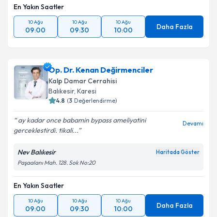
En Yakın Saatler
10 Ağu
10 Ağu
10 Ağu
Daha Fazla
09:00
09:30
10:00
Op. Dr. Kenan Değirmenciler
Kalp Damar Cerrahisi
Balıkesir
,
Karesi
4.8
(
3
Değerlendirme)
ay kadar once babamin bypass ameliyatini
Devamı
gerceklestirdi. tikali...
Nev Balıkesir
Haritada Göster
Paşaalanı Mah. 128. Sok No:20
En Yakın Saatler
10 Ağu
10 Ağu
10 Ağu
Daha Fazla
09:00
09:30
10:00