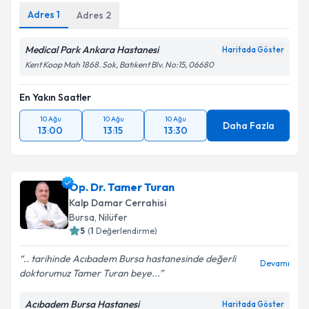
Adres
1
Adres
2
Medical Park Ankara Hastanesi
Haritada Göster
Kent Koop Mah 1868. Sok, Batıkent Blv. No:15, 06680
En Yakın Saatler
10 Ağu
10 Ağu
10 Ağu
Daha Fazla
13:00
13:15
13:30
Op. Dr. Tamer Turan
Kalp Damar Cerrahisi
Bursa
,
Nilüfer
5
(
1
Değerlendirme)
.. tarihinde Acıbadem Bursa hastanesinde değerli
Devamı
doktorumuz Tamer Turan beye...
Acıbadem Bursa Hastanesi
Haritada Göster