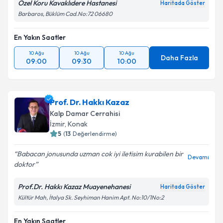
Özel Koru Kavaklıdere Hastanesi
Haritada Göster
Barbaros, Büklüm Cad.No:72 06680
En Yakın Saatler
10 Ağu
10 Ağu
10 Ağu
Daha Fazla
09:00
09:30
10:00
Prof. Dr. Hakkı Kazaz
Kalp Damar Cerrahisi
İzmir
,
Konak
5
(
13
Değerlendirme)
Babacan jonusunda uzman cok iyi iletisim kurabilen bir
Devamı
doktor
Prof.Dr. Hakkı Kazaz Muayenehanesi
Haritada Göster
Kültür Mah, İtalya Sk. Seyhiman Hanim Apt. No:10/1No:2
En Yakın Saatler