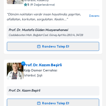
İstanbul
,
Kadıköy
bilgilendireceğiz.
5
(
9
Değerlendirme)
E-posta Adresiniz
Dönüm noktaları vardır insan hayatında; şaşırtan,
Devamı
afallatan, korkutan, sorgulatan. Keskin...
Prof. Dr. Mustafa Güden Muayenehanesi
Caddebostan Mah. Bağdat Cad. Güneş Apt No:280/4, 34728
Kişisel verilerimin işlenmesine ilişkin
Aydınlatma
Metni
'ni okudum ve kişisel verilerimin belirtilen
kapsamda işlenmesini kabul ediyorum.
Randevu Talep Et
Randevu Takvimi Talebi
Takvim Talebini Gönder
Prof. Dr. Mustafa Güden
için randevu takvimi talebi
Prof. Dr. Kazım Beşirli
oluşturun. Size bu uzmandan randevu almanız için bir
Kalp Damar Cerrahisi
takvim hazırlandığında e-posta ile bilgilendireceğiz.
İstanbul
,
Şişli
E-posta Adresiniz
Prof. Dr. Kazım Beşirli
Randevu Talep Et
Randevu Takvimi Talebi