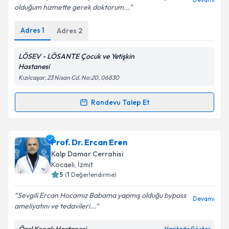
olduğum hizmette gerek doktorum...
Adres
1
Adres
2
Kişisel verilerimin işlenmesine ilişkin
Aydınlatma
Metni
'ni okudum ve kişisel verilerimin belirtilen
kapsamda işlenmesini kabul ediyorum.
LÖSEV - LÖSANTE Çocuk ve Yetişkin
Hastanesi
Kızılcaşar, 23 Nisan Cd. No:20, 06830
Takvim Talebini Gönder
Randevu Talep Et
Randevu Takvimi Talebi
Prof. Dr. Neyyir Tuncay Eren
için randevu takvimi
Prof. Dr. Ercan Eren
talebi oluşturun. Size bu uzmandan randevu almanız
Kalp Damar Cerrahisi
için bir takvim hazırlandığında e-posta ile
Kocaeli
,
İzmit
bilgilendireceğiz.
5
(
1
Değerlendirme)
E-posta Adresiniz
Sevgili Ercan Hocamız Babama yapmış olduğu bypass
Devamı
ameliyatını ve tedavileri...