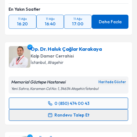
En Yakın Saatler
11 Ağu
11 Ağu
11 Ağu
Daha Fazla
16:20
16:40
17:00
Op. Dr. Haluk Çağlar Karakaya
Kalp Damar Cerrahisi
İstanbul
,
Ataşehir
Memorial Göztepe Hastanesi
Haritada Göster
Yeni Sahra, Karaman Cd No: 1, 34634 Ataşehir/İstanbul
0 (850) 474 00 43
Randevu Takvimi Talebi
Randevu Talep Et
Op. Dr. Haluk Çağlar Karakaya
için randevu takvimi
talebi oluşturun. Size bu uzmandan randevu almanız