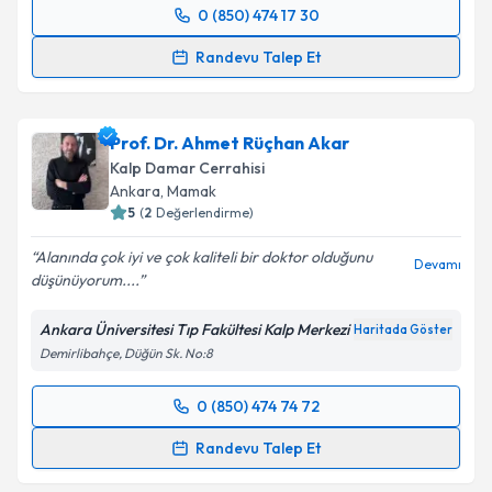
0 (850) 474 17 30
Takvim Talebini Gönder
Randevu Takvimi Talebi
Randevu Talep Et
Prof. Dr. Erdem Ali Özkısacık
için randevu takvimi
talebi oluşturun. Size bu uzmandan randevu almanız
Prof. Dr. Ahmet Rüçhan Akar
için bir takvim hazırlandığında e-posta ile
bilgilendireceğiz.
Kalp Damar Cerrahisi
Ankara
,
Mamak
E-posta Adresiniz
5
(
2
Değerlendirme)
Alanında çok iyi ve çok kaliteli bir doktor olduğunu
Devamı
düşünüyorum....
Kişisel verilerimin işlenmesine ilişkin
Aydınlatma
Ankara Üniversitesi Tıp Fakültesi Kalp Merkezi
Haritada Göster
Metni
'ni okudum ve kişisel verilerimin belirtilen
Demirlibahçe, Düğün Sk. No:8
kapsamda işlenmesini kabul ediyorum.
0 (850) 474 74 72
Randevu Takvimi Talebi
Takvim Talebini Gönder
Randevu Talep Et
Prof. Dr. Ahmet Rüçhan Akar
için randevu takvimi