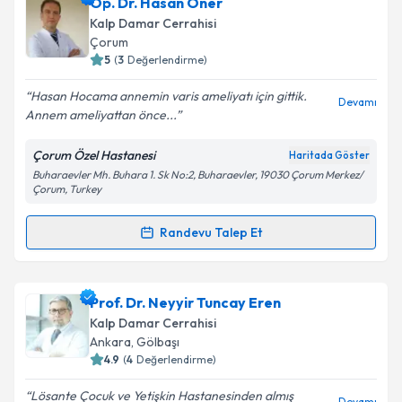
Op. Dr. Hasan Öner
takvim hazırlandığında e-posta ile bilgilendireceğiz.
Kalp Damar Cerrahisi
E-posta Adresiniz
Çorum
5
(
3
Değerlendirme)
Hasan Hocama annemin varis ameliyatı için gittik.
Devamı
Annem ameliyattan önce...
Kişisel verilerimin işlenmesine ilişkin
Aydınlatma
Metni
'ni okudum ve kişisel verilerimin belirtilen
Çorum Özel Hastanesi
Haritada Göster
kapsamda işlenmesini kabul ediyorum.
Buharaevler Mh. Buhara 1. Sk No:2, Buharaevler, 19030 Çorum Merkez/
Çorum, Turkey
Takvim Talebini Gönder
Randevu Talep Et
Randevu Takvimi Talebi
Op. Dr. Hasan Öner
için randevu takvimi talebi
Prof. Dr. Neyyir Tuncay Eren
oluşturun. Size bu uzmandan randevu almanız için bir
Kalp Damar Cerrahisi
takvim hazırlandığında e-posta ile bilgilendireceğiz.
Ankara
,
Gölbaşı
4.9
(
4
Değerlendirme)
E-posta Adresiniz
Lösante Çocuk ve Yetişkin Hastanesinden almış
Devamı