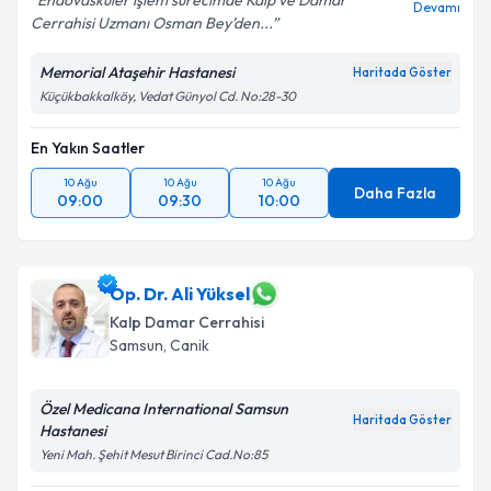
Endovasküler işlem sürecimde Kalp ve Damar
Devamı
Cerrahisi Uzmanı Osman Bey’den...
Memorial Ataşehir Hastanesi
Haritada Göster
Küçükbakkalköy, Vedat Günyol Cd. No:28-30
En Yakın Saatler
10 Ağu
10 Ağu
10 Ağu
Daha Fazla
09:00
09:30
10:00
Op. Dr. Ali Yüksel
Kalp Damar Cerrahisi
Samsun
,
Canik
Özel Medicana International Samsun
Haritada Göster
Hastanesi
Yeni Mah. Şehit Mesut Birinci Cad.No:85