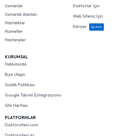
Uzmanlar
Doktorlar İçin
Uzmanlık Alanları
Web Siteniz İçin
Hastalıklar
Kariyer
İşe Alım
Hizmetler
Hastaneler
KURUMSAL
Hakkımızda
Bize Ulaşın
Gizlilik Politikası
Google Takvim Entegrasyonu
Site Haritası
PLATFORMLAR
Doktorsitesi.com
Doktorsitesi.az