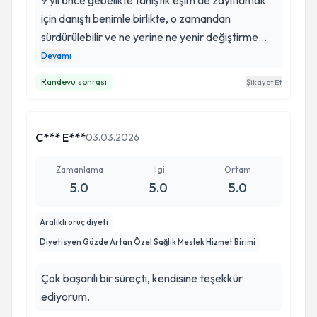
9 yıl önce gebelikte tanıştık eşim de zayıflamak
için danıştı benimle birlikte, o zamandan
sürdürülebilir ve ne yerine ne yenir değiştirme
dengelemesi ile o kadar sevdik ki son 2 yılda
Devamı
aldığım kiloları vermek için online danıştım yine
Randevu sonrası
Şikayet Et
aynı güler yüz yine aynı denge, sürdürülebilir
beslenme. Listelere bakmaya gerek duymadım
ne güzel öğretti yine yaşıma ve yaşamıma uygun
C*** E***
03.03.2026
doğru beslenmeyi. Canım diyetisyenim ❤️
Zamanlama
İlgi
Ortam
5.0
5.0
5.0
Aralıklı oruç diyeti
Diyetisyen Gözde Artan Özel Sağlık Meslek Hizmet Birimi
Çok başarılı bir süreçti, kendisine teşekkür
ediyorum.