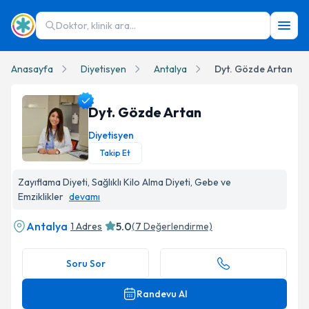
Doktor, klinik ara...
Anasayfa
Diyetisyen
Antalya
Dyt. Gözde Artan
Dyt. Gözde Artan
Diyetisyen
Takip Et
Dyt. Gözde Artan Profil Fotoğrafı
Zayıflama Diyeti, Sağlıklı Kilo Alma Diyeti, Gebe ve
Emziklikler
devamı
Antalya
5.0
1 Adres
(
7
Değerlendirme)
Soru Sor
Randevu Al