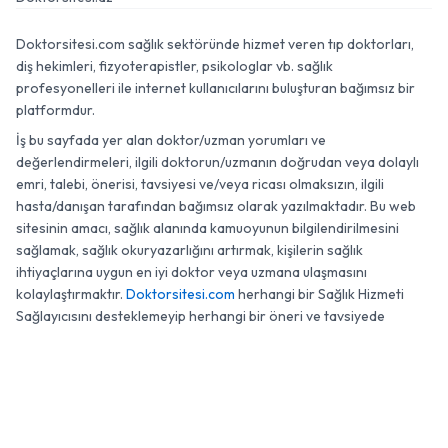
Doktorsitesi.com sağlık sektöründe hizmet veren tıp doktorları,
diş hekimleri, fizyoterapistler, psikologlar vb. sağlık
profesyonelleri ile internet kullanıcılarını buluşturan bağımsız bir
platformdur.
İş bu sayfada yer alan doktor/uzman yorumları ve
değerlendirmeleri, ilgili doktorun/uzmanın doğrudan veya dolaylı
emri, talebi, önerisi, tavsiyesi ve/veya ricası olmaksızın, ilgili
hasta/danışan tarafından bağımsız olarak yazılmaktadır. Bu web
sitesinin amacı, sağlık alanında kamuoyunun bilgilendirilmesini
sağlamak, sağlık okuryazarlığını artırmak, kişilerin sağlık
ihtiyaçlarına uygun en iyi doktor veya uzmana ulaşmasını
kolaylaştırmaktır.
Doktorsitesi.com
herhangi bir Sağlık Hizmeti
Sağlayıcısını desteklemeyip herhangi bir öneri ve tavsiyede
bulunmamaktadır.
0 (850) 474 46 33
Randevu
© 2007 - 2026 Doktorsitesi.com. Tüm Hakları Saklıdır.