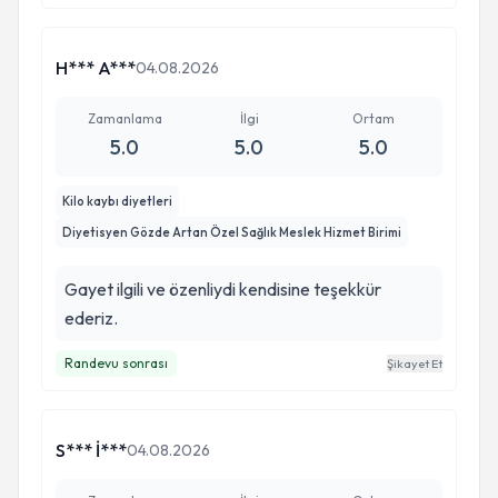
H*** A***
04.08.2026
Zamanlama
İlgi
Ortam
5.0
5.0
5.0
Kilo kaybı diyetleri
Diyetisyen Gözde Artan Özel Sağlık Meslek Hizmet Birimi
Gayet ilgili ve özenliydi kendisine teşekkür
ederiz.
Randevu sonrası
Şikayet Et
S*** İ***
04.08.2026