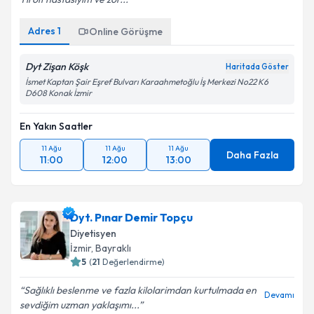
Adres
1
Online Görüşme
Dyt Zişan Köşk
Haritada Göster
İsmet Kaptan Şair Eşref Bulvarı Karaahmetoğlu İş Merkezi No22 K6
D608 Konak İzmir
En Yakın Saatler
11 Ağu
11 Ağu
11 Ağu
Daha Fazla
11:00
12:00
13:00
Dyt. Pınar Demir Topçu
Diyetisyen
İzmir
, Bayraklı
5
(
21
Değerlendirme)
Sağlıklı beslenme ve fazla kilolarimdan kurtulmada en
Devamı
sevdiğim uzman yaklaşımı...