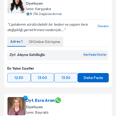
Diyetisyen
İzmir
, Karşıyaka
5
(
74
Değerlendirme)
Lipödemin sürdürülebilir bir tedavi ve yaşam tarzı
Devamı
değişikliği gerektirmesi nedeniyle...
Adres
1
Online Görüşme
Dyt. Aleyna Sahillioğlu
Haritada Göster
En Yakın Saatler
12:30
13:00
13:30
Daha Fazla
Dyt. Esra Aran
Diyetisyen
İzmir
, Bayraklı