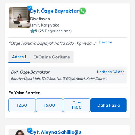
Dyt. Özge Bayraktar
Diyetisyen
İzmir
, Karşıyaka
5
(
25
Değerlendirme)
Devamı
Özge Hanım'a başlayalı hafta oldu , kg veda...
Adres
1
Online Görüşme
Dyt. Özge Bayraktar
Haritada Göster
Bahriye Üçok Mah. 1762 Sok. No:15 Güçlü Apart. Kat:4 Daire:4
En Yakın Saatler
Yarın
12:30
16:00
Daha Fazla
11:00
Dyt. Aleyna Sahillioğlu