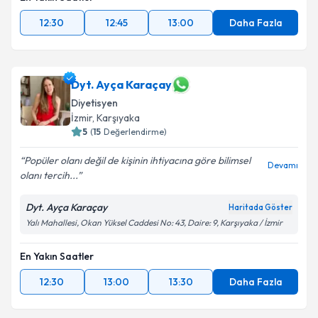
12:30
12:45
13:00
Daha Fazla
Dyt. Ayça Karaçay
Diyetisyen
İzmir
, Karşıyaka
5
(
15
Değerlendirme)
Popüler olanı değil de kişinin ihtiyacına göre bilimsel
Devamı
olanı tercih...
Dyt. Ayça Karaçay
Haritada Göster
Yalı Mahallesi, Okan Yüksel Caddesi No: 43, Daire: 9, Karşıyaka / İzmir
En Yakın Saatler
12:30
13:00
13:30
Daha Fazla