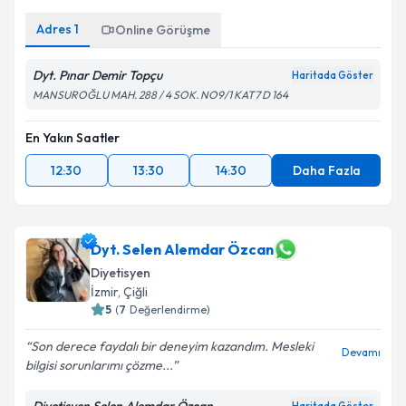
Adres
1
Online Görüşme
Dyt. Pınar Demir Topçu
Haritada Göster
MANSUROĞLU MAH. 288 / 4 SOK. NO9/1 KAT7 D 164
En Yakın Saatler
12:30
13:30
14:30
Daha Fazla
Dyt. Selen Alemdar Özcan
Diyetisyen
İzmir
, Çiğli
5
(
7
Değerlendirme)
Son derece faydalı bir deneyim kazandım. Mesleki
Devamı
bilgisi sorunlarımı çözme...