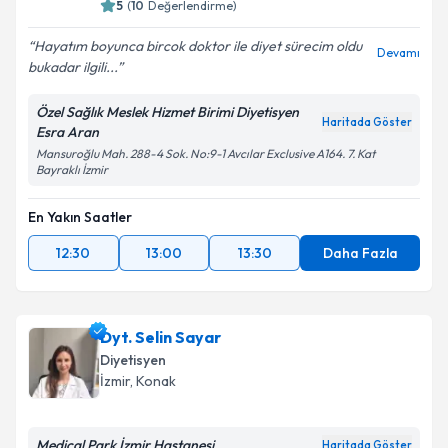
5
(
10
Değerlendirme)
Hayatım boyunca bircok doktor ile diyet sürecim oldu
Devamı
bukadar ilgili...
Özel Sağlık Meslek Hizmet Birimi Diyetisyen
Haritada Göster
Esra Aran
Mansuroğlu Mah. 288-4 Sok. No:9-1 Avcılar Exclusive A164. 7. Kat
Bayraklı İzmir
En Yakın Saatler
12:30
13:00
13:30
Daha Fazla
Dyt. Selin Sayar
Diyetisyen
İzmir
, Konak
Medical Park İzmir Hastanesi
Haritada Göster