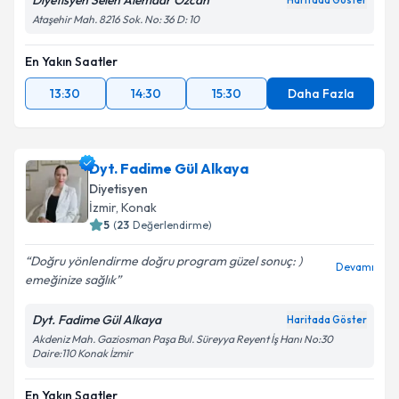
Diyetisyen Selen Alemdar Özcan
Haritada Göster
Ataşehir Mah. 8216 Sok. No: 36 D: 10
En Yakın Saatler
13:30
14:30
15:30
Daha Fazla
Dyt. Fadime Gül Alkaya
Diyetisyen
İzmir
, Konak
5
(
23
Değerlendirme)
Doğru yönlendirme doğru program güzel sonuç: )
Devamı
emeğinize sağlık
Dyt. Fadime Gül Alkaya
Haritada Göster
Akdeniz Mah. Gaziosman Paşa Bul. Süreyya Reyent İş Hanı No:30
Daire:110 Konak İzmir
En Yakın Saatler