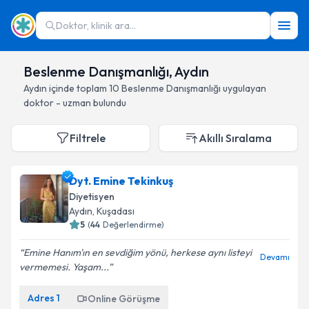
Doktor, klinik ara...
Beslenme Danışmanlığı, Aydın
Aydın
içinde toplam
10
Beslenme Danışmanlığı
uygulayan
doktor - uzman bulundu
Filtrele
Akıllı Sıralama
Dyt. Emine Tekinkuş
Diyetisyen
Aydın
, Kuşadası
5
(
44
Değerlendirme)
Emine Hanım'ın en sevdiğim yönü, herkese aynı listeyi
Devamı
vermemesi. Yaşam...
Adres
1
Online Görüşme