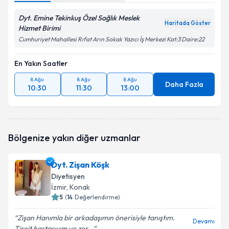
Dyt. Emine Tekinkuş Özel Sağlık Meslek
Haritada Göster
Hizmet Birimi
Cumhuriyet Mahallesi Rıfat Arın Sokak Yazıcı İş Merkezi Kat:3 Daire:22
En Yakın Saatler
8 Ağu
8 Ağu
8 Ağu
Daha Fazla
10:30
11:30
13:00
Bölgenize yakın diğer uzmanlar
Dyt. Zişan Köşk
Diyetisyen
İzmir
, Konak
5
(
14
Değerlendirme)
Zişan Hanımla bir arkadaşımın önerisiyle tanıştım.
Devamı
Tiroit hastasıyım ve zor...