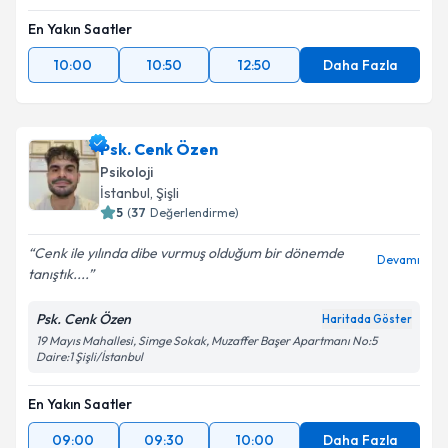
En Yakın Saatler
10:00
10:50
12:50
Daha Fazla
Psk. Cenk Özen
Psikoloji
İstanbul
, Şişli
5
(
37
Değerlendirme)
Cenk ile yılında dibe vurmuş olduğum bir dönemde
Devamı
tanıştık....
Psk. Cenk Özen
Haritada Göster
19 Mayıs Mahallesi, Simge Sokak, Muzaffer Başer Apartmanı No:5
Daire:1 Şişli/İstanbul
En Yakın Saatler
09:00
09:30
10:00
Daha Fazla