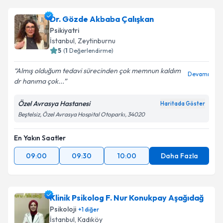
Dr. Gözde Akbaba Çalışkan
Psikiyatri
İstanbul
, Zeytinburnu
5
(
1
Değerlendirme)
Almış olduğum tedavi sürecinden çok memnun kaldım
Devamı
dr hanıma çok...
Özel Avrasya Hastanesi
Haritada Göster
Beştelsiz, Özel Avrasya Hospital Otoparkı, 34020
En Yakın Saatler
09:00
09:30
10:00
Daha Fazla
Klinik Psikolog F. Nur Konukpay Aşağıdağ
Psikoloji
+
1
diğer
İstanbul
, Kadıköy