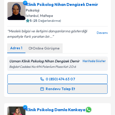
Klinik Psikolog Nihan Dengizek Demir
Psikoloji
İstanbul
, Maltepe
5
(
25
Değerlendirme)
Mesleki bilgisi ve iletişimi danışanlarına gösterdiği
Devamı
empatiyle fark yaratan bir...
Adres
1
Online Görüşme
Uzman Klinik Psikolog Nihan Dengizek Demir
Haritada Göster
Bağdat Caddesi No:494 Polenİum Plaza Kat :2 D:6
0 (850) 474 63 07
Randevu Takvimi Talebi
Randevu Talep Et
Klinik Psikolog Nihan Dengizek Demir
için
randevu takvimi talebi oluşturun. Size bu uzmandan
randevu almanız için bir takvim hazırlandığında e-
Klinik Psikolog Damla Kankaya
posta ile bilgilendireceğiz.