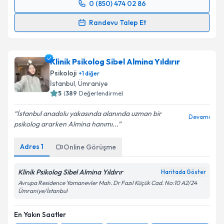
0 (850) 474 02 86
Randevu Takvimi Talebi
Randevu Talep Et
Klinik Psikolog Nesrin Özdemir
için randevu
takvimi talebi oluşturun. Size bu uzmandan randevu
Klinik Psikolog Sibel Almina Yıldırır
almanız için bir takvim hazırlandığında e-posta ile
bilgilendireceğiz.
Psikoloji
+
1
diğer
İstanbul
, Ümraniye
E-posta Adresiniz
5
(
389
Değerlendirme)
İstanbul anadolu yakasında alanında uzman bir
Devamı
psikolog ararken Almina hanımı...
Kişisel verilerimin işlenmesine ilişkin
Aydınlatma
Adres
1
Online Görüşme
Metni
'ni okudum ve kişisel verilerimin belirtilen
kapsamda işlenmesini kabul ediyorum.
Klinik Psikolog Sibel Almina Yıldırır
Haritada Göster
Avrupa Residence Yamanevler Mah. Dr Fazıl Küçük Cad. No:10 A2/24
Ümraniye/İstanbul
Takvim Talebini Gönder
En Yakın Saatler