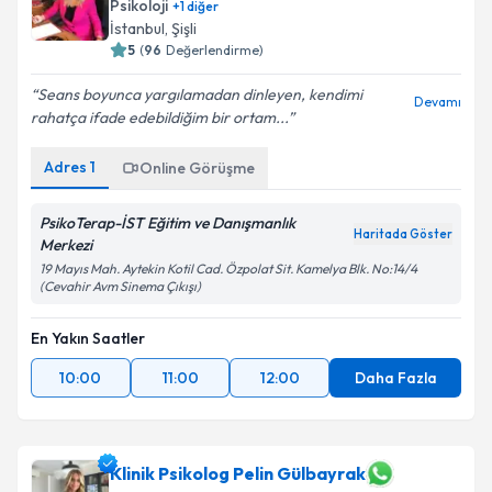
Psikoloji
+
1
diğer
İstanbul
, Şişli
E-posta Adresiniz
5
(
96
Değerlendirme)
Seans boyunca yargılamadan dinleyen, kendimi
Devamı
rahatça ifade edebildiğim bir ortam...
Kişisel verilerimin işlenmesine ilişkin
Aydınlatma
Adres
1
Online Görüşme
Metni
'ni okudum ve kişisel verilerimin belirtilen
kapsamda işlenmesini kabul ediyorum.
PsikoTerap-İST Eğitim ve Danışmanlık
Haritada Göster
Merkezi
Takvim Talebini Gönder
19 Mayıs Mah. Aytekin Kotil Cad. Özpolat Sit. Kamelya Blk. No:14/4
(Cevahir Avm Sinema Çıkışı)
En Yakın Saatler
10:00
11:00
12:00
Daha Fazla
Klinik Psikolog Pelin Gülbayrak