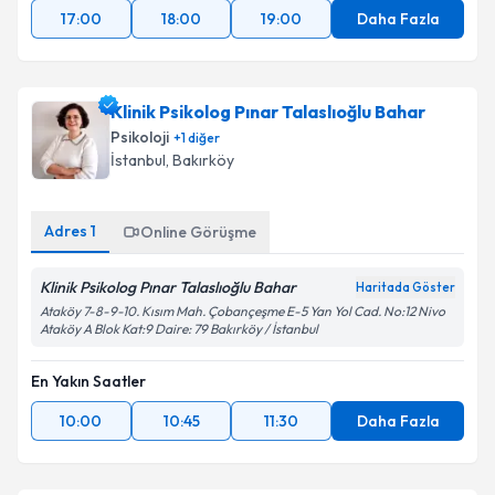
17:00
18:00
19:00
Daha Fazla
Klinik Psikolog Pınar Talaslıoğlu Bahar
Psikoloji
+
1
diğer
İstanbul
, Bakırköy
Adres
1
Online Görüşme
Klinik Psikolog Pınar Talaslıoğlu Bahar
Haritada Göster
Ataköy 7-8-9-10. Kısım Mah. Çobançeşme E-5 Yan Yol Cad. No:12 Nivo
Ataköy A Blok Kat:9 Daire: 79 Bakırköy / İstanbul
En Yakın Saatler
10:00
10:45
11:30
Daha Fazla