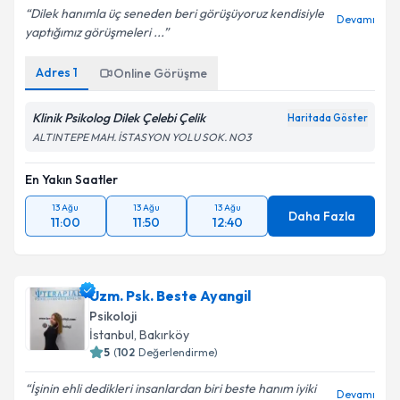
Dilek hanımla üç seneden beri görüşüyoruz kendisiyle
Devamı
yaptığımız görüşmeleri ...
Adres
1
Online Görüşme
Klinik Psikolog Dilek Çelebi Çelik
Haritada Göster
ALTINTEPE MAH. İSTASYON YOLU SOK. NO3
En Yakın Saatler
13 Ağu
13 Ağu
13 Ağu
Daha Fazla
11:00
11:50
12:40
Uzm. Psk. Beste Ayangil
Psikoloji
İstanbul
, Bakırköy
5
(
102
Değerlendirme)
İşinin ehli dedikleri insanlardan biri beste hanım iyiki
Devamı