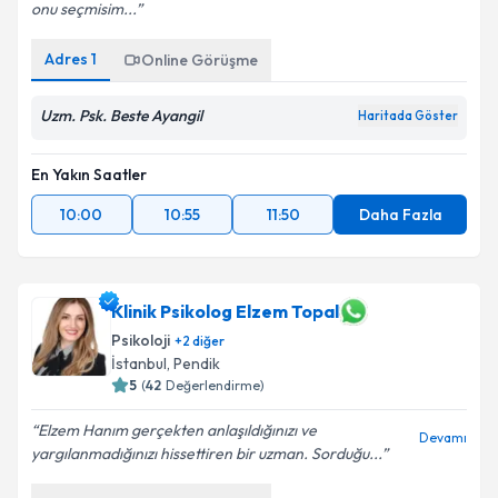
onu seçmisim...
Adres
1
Online Görüşme
Uzm. Psk. Beste Ayangil
Haritada Göster
En Yakın Saatler
10:00
10:55
11:50
Daha Fazla
Klinik Psikolog Elzem Topal
Psikoloji
+
2
diğer
İstanbul
, Pendik
5
(
42
Değerlendirme)
Elzem Hanım gerçekten anlaşıldığınızı ve
Devamı
yargılanmadığınızı hissettiren bir uzman. Sorduğu...