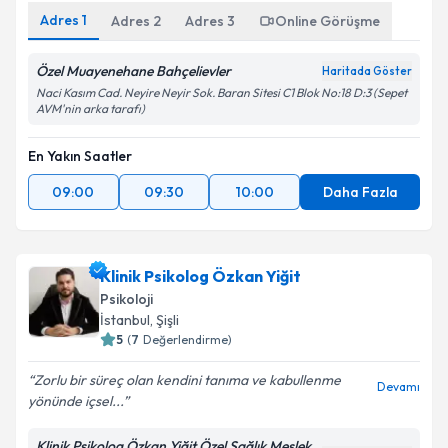
Kişisel verilerimin işlenmesine ilişkin
Aydınlatma
Adres
1
Adres
2
Adres
3
Online Görüşme
Metni
'ni okudum ve kişisel verilerimin belirtilen
kapsamda işlenmesini kabul ediyorum.
Özel Muayenehane Bahçelievler
Haritada Göster
Naci Kasım Cad. Neyire Neyir Sok. Baran Sitesi C1 Blok No:18 D:3 (Sepet
AVM'nin arka tarafı)
Takvim Talebini Gönder
En Yakın Saatler
09:00
09:30
10:00
Daha Fazla
Klinik Psikolog Özkan Yiğit
Psikoloji
İstanbul
, Şişli
5
(
7
Değerlendirme)
Zorlu bir süreç olan kendini tanıma ve kabullenme
Devamı
yönünde içsel...
Klinik Psikolog Özkan Yiğit Özel Sağlık Meslek