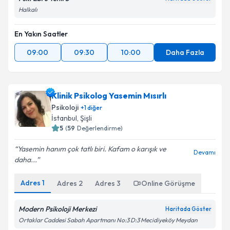
Halkalı
En Yakın Saatler
09:00
09:30
10:00
Daha Fazla
Klinik Psikolog Yasemin Mısırlı
Psikoloji
+
1
diğer
İstanbul
, Şişli
5
(
59
Değerlendirme)
Yasemin hanım çok tatlı biri. Kafam o karışık ve
Devamı
daha...
Adres
1
Adres
2
Adres
3
Online Görüşme
Modern Psikoloji Merkezi
Haritada Göster
Ortaklar Caddesi Sabah Apartmanı No:3 D:3 Mecidiyeköy Meydan