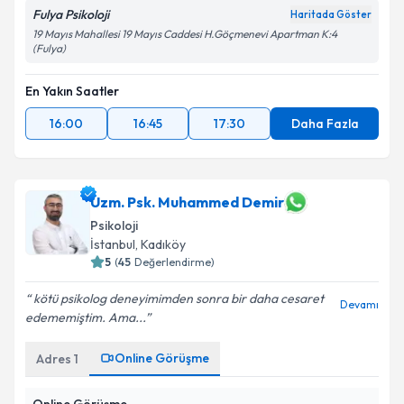
Fulya Psikoloji
Haritada Göster
19 Mayıs Mahallesi 19 Mayıs Caddesi H.Göçmenevi Apartman K:4
(Fulya)
En Yakın Saatler
16:00
16:45
17:30
Daha Fazla
Uzm. Psk. Muhammed Demir
Psikoloji
İstanbul
, Kadıköy
5
(
45
Değerlendirme)
kötü psikolog deneyimimden sonra bir daha cesaret
Devamı
edememiştim. Ama...
Online Görüşme
Adres
1