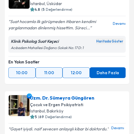
İstanbul
, Üsküdar
4.8
(
5
Değerlendirme)
Suat hocamla ilk görüşmeden itibaren kendimi
Devamı
yargılanmadan dinlenmiş hissettim. Süreci...
Klinik Psikolog Suat Keçeci
Haritada Göster
Acıbadem Mahallesi Doğancı Sokak No: 17 D: 1
En Yakın Saatler
10:00
11:00
12:00
Daha Fazla
Uzm. Dr. Sümeyra Güngören
Çocuk ve Ergen Psikiyatristi
İstanbul
, Bakırköy
5
(
69
Değerlendirme)
Devamı
Gayet iyiydi. naif sevecen anlayışlı kibar bi doktordu.