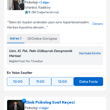
Psikoloji
+
2
diğer
İstanbul
, Kadıköy
5
(
161
Değerlendirme)
Yakın bir kaybın ardından uzun süre toparlanamadım.
Devamı
Herkes hayatına devam...
Adres
1
Online Görüşme
Uzm. Kl. Psk. Pelin Gülbayrak Danışmanlık
Haritada Göster
Merkezi
Bağdat Cad. No:7 Suadiye
En Yakın Saatler
10:00
11:00
12:00
Daha Fazla
Klinik Psikolog Suat Keçeci
Psikoloji
+
1
diğer