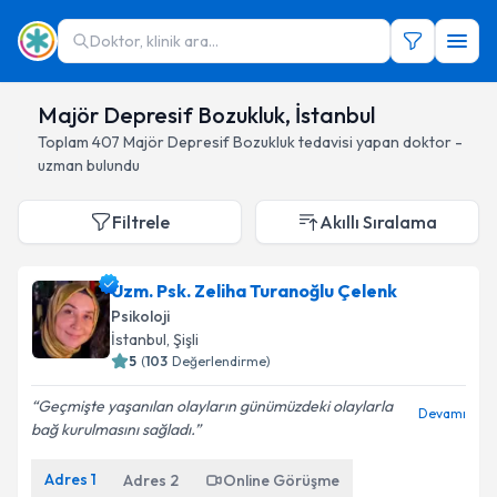
Doktor, klinik ara...
Majör Depresif Bozukluk, İstanbul
Toplam
407
Majör Depresif Bozukluk
tedavisi yapan doktor -
uzman bulundu
Filtrele
Akıllı Sıralama
Uzm. Psk. Zeliha Turanoğlu Çelenk
Psikoloji
İstanbul
, Şişli
5
(
103
Değerlendirme)
Geçmişte yaşanılan olayların günümüzdeki olaylarla
Devamı
bağ kurulmasını sağladı.
Adres
1
Adres
2
Online Görüşme