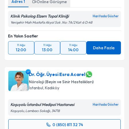
Adres
1
Online Görüşme
Klinik Psikolog Elzem Topal Kliniği
Haritada Göster
Yenişehir Mah Mustafa Akyol Sok .No: 7A/2 Kat :6 D:48
En Yakın Saatler
11 Ağu
11 Ağu
11 Ağu
Daha Fazla
12:00
13:00
14:00
Dr. Öğr. Üyesi Esra Acarel
Nöroloji (Beyin ve Sinir Hastalıkları)
İstanbul
, Kadıköy
Koşuyolu İstanbul Medipol Hastanesi
Haritada Göster
Koşuyolu, Lambacı Sokağı, 34718
0 (850) 811 32 74
Randevu Takvimi Talebi