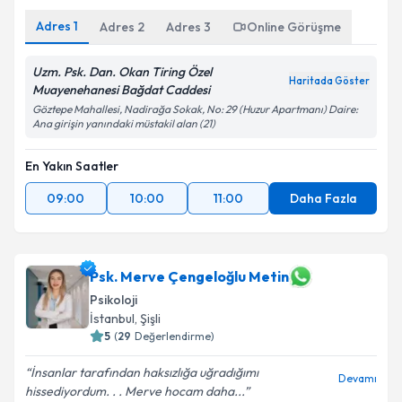
Adres
1
Adres
2
Adres
3
Online Görüşme
Uzm. Psk. Dan. Okan Tiring Özel
Haritada Göster
Muayenehanesi Bağdat Caddesi
Göztepe Mahallesi, Nadirağa Sokak, No: 29 (Huzur Apartmanı) Daire:
Ana girişin yanındaki müstakil alan (21)
En Yakın Saatler
09:00
10:00
11:00
Daha Fazla
Psk. Merve Çengeloğlu Metin
Psikoloji
İstanbul
, Şişli
5
(
29
Değerlendirme)
İnsanlar tarafından haksızlığa uğradığımı
Devamı
hissediyordum. . . Merve hocam daha...