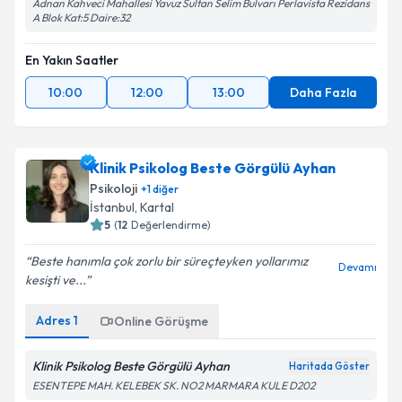
Adnan Kahveci Mahallesi Yavuz Sultan Selim Bulvarı Perlavista Rezidans
A Blok Kat:5 Daire:32
En Yakın Saatler
10:00
12:00
13:00
Daha Fazla
Klinik Psikolog Beste Görgülü Ayhan
Psikoloji
+
1
diğer
İstanbul
, Kartal
5
(
12
Değerlendirme)
Beste hanımla çok zorlu bir süreçteyken yollarımız
Devamı
kesişti ve...
Adres
1
Online Görüşme
Klinik Psikolog Beste Görgülü Ayhan
Haritada Göster
ESENTEPE MAH. KELEBEK SK. NO2 MARMARA KULE D202