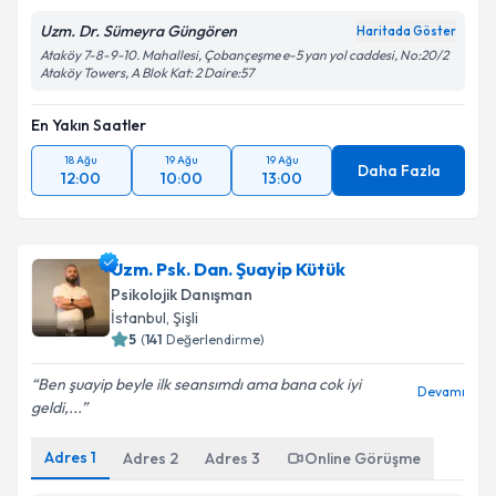
Uzm. Dr. Sümeyra Güngören
Haritada Göster
Ataköy 7-8-9-10. Mahallesi, Çobançeşme e-5 yan yol caddesi, No:20/2
Ataköy Towers, A Blok Kat: 2 Daire:57
En Yakın Saatler
18 Ağu
19 Ağu
19 Ağu
Daha Fazla
12:00
10:00
13:00
Uzm. Psk. Dan. Şuayip Kütük
Psikolojik Danışman
İstanbul
, Şişli
5
(
141
Değerlendirme)
Ben şuayip beyle ilk seansımdı ama bana cok iyi
Devamı
geldi,...
Adres
1
Adres
2
Adres
3
Online Görüşme