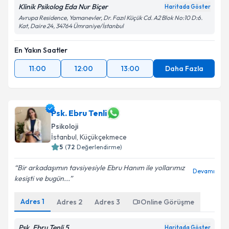
Klinik Psikolog Eda Nur Biçer
Haritada Göster
Avrupa Residence, Yamanevler, Dr. Fazıl Küçük Cd. A2 Blok No:10 D:6.
Kat, Daire 24, 34764 Ümraniye/İstanbul
En Yakın Saatler
11:00
12:00
13:00
Daha Fazla
Psk. Ebru Tenli
Psikoloji
İstanbul
, Küçükçekmece
5
(
72
Değerlendirme)
Bir arkadaşımın tavsiyesiyle Ebru Hanım ile yollarımız
Devamı
kesişti ve bugün...
Adres
1
Adres
2
Adres
3
Online Görüşme
Psk. Ebru Tenli 5
Haritada Göster