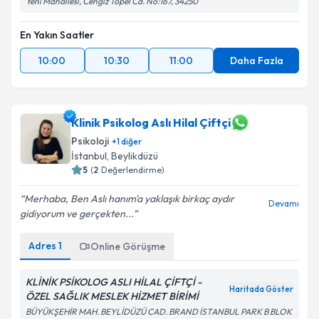
Yeni Mahallesi, Cengiz Topel Cd. No:167, 34250
En Yakın Saatler
10:00
10:30
11:00
Daha Fazla
Klinik Psikolog Aslı Hilal Çiftçi
Psikoloji
+
1
diğer
İstanbul
, Beylikdüzü
5
(
2
Değerlendirme)
Merhaba, Ben Aslı hanım'a yaklaşık birkaç aydır
Devamı
gidiyorum ve gerçekten...
Adres
1
Online Görüşme
KLİNİK PSİKOLOG ASLI HİLAL ÇİFTÇİ -
Haritada Göster
ÖZEL SAĞLIK MESLEK HİZMET BİRİMİ
BÜYÜKŞEHİR MAH. BEYLİDÜZÜ CAD. BRAND İSTANBUL PARK B BLOK