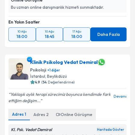
Online Görüşme
Bu uzman online danışmanlık hizmeti sunmaktadır.
En Yakın Saatler
10 Ağu
10 Ağu
17 Ağu
Daha Fazla
18:00
18:45
18:00
Klinik Psikolog Vedat Demiral
Psikoloji
+
1
diğer
İstanbul
, Beylikdüzü
4.9
(
54
Değerlendirme)
Yaklaşık aylık terapi sürecimiz boyunca kendimde fark
Devamı
ettiğim değişim...
Adres
1
Adres
2
Online Görüşme
Kl. Psk. Vedat Demiral
Haritada Göster