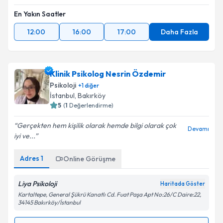
En Yakın Saatler
12:00
16:00
17:00
Daha Fazla
Klinik Psikolog Nesrin Özdemir
Psikoloji
+
1
diğer
İstanbul
, Bakırköy
5
(
1
Değerlendirme)
Gerçekten hem kişilik olarak hemde bilgi olarak çok
Devamı
iyi ve...
Adres
1
Online Görüşme
Liya Psikoloji
Haritada Göster
Kartaltepe, General Şükrü Kanatlı Cd. Fuat Paşa Apt No:26/C Daire:22,
34145 Bakırköy/İstanbul