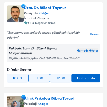
Uzm. Dr. Bülent Taymur
Psikiyatri
+
1
diğer
İstanbul
, Ataşehir
5
(
16
Değerlendirme)
Sorunumu tek seferde hızlıca çözdü çok teşekkür
Devamı
ederim
Psikiyatri Uzm. Dr. Bülent Taymur
Haritada Göster
Muayenehanesi
Küçükbakkal Köy ,Işıklar Cad. QBMED Plaza No :37 Kat :3
En Yakın Saatler
10:00
11:00
12:00
Daha Fazla
Klinik Psikolog Kübra Turgut
Psikoloji
+
2
diğer