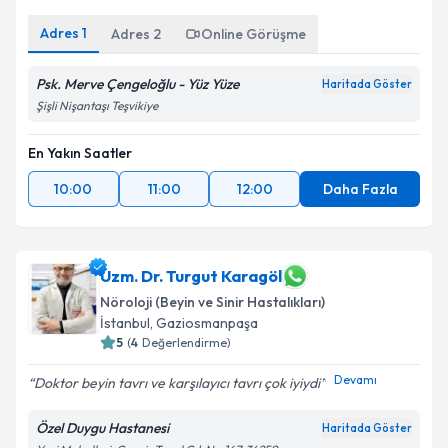
Adres
1
Adres
2
Online Görüşme
Psk. Merve Çengeloğlu - Yüz Yüze
Haritada Göster
Şişli Nişantaşı Teşvikiye
En Yakın Saatler
10:00
11:00
12:00
Daha Fazla
Uzm. Dr. Turgut Karagöl
Nöroloji (Beyin ve Sinir Hastalıkları)
İstanbul
, Gaziosmanpaşa
5
(
4
Değerlendirme)
Devamı
Doktor beyin tavrı ve karşılayıcı tavrı çok iyiydi
Özel Duygu Hastanesi
Haritada Göster