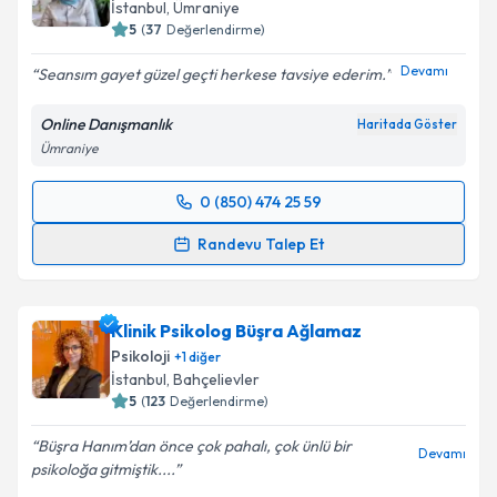
İstanbul
, Ümraniye
5
(
37
Değerlendirme)
Devamı
Seansım gayet güzel geçti herkese tavsiye ederim.
Online Danışmanlık
Haritada Göster
Ümraniye
0 (850) 474 25 59
Randevu Takvimi Talebi
Randevu Talep Et
Klinik Psikolog Kübra Turgut
için randevu takvimi
talebi oluşturun. Size bu uzmandan randevu almanız
Klinik Psikolog Büşra Ağlamaz
için bir takvim hazırlandığında e-posta ile
bilgilendireceğiz.
Psikoloji
+
1
diğer
İstanbul
, Bahçelievler
E-posta Adresiniz
5
(
123
Değerlendirme)
Büşra Hanım’dan önce çok pahalı, çok ünlü bir
Devamı
psikoloğa gitmiştik....