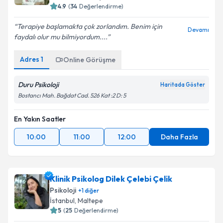
4.9
(
34
Değerlendirme)
Terapiye başlamakta çok zorlandım. Benim için
Devamı
faydalı olur mu bilmiyordum....
Adres
1
Online Görüşme
Duru Psikoloji
Haritada Göster
Bostancı Mah. Bağdat Cad. 526 Kat :2 D: 5
En Yakın Saatler
10:00
11:00
12:00
Daha Fazla
Klinik Psikolog Dilek Çelebi Çelik
Psikoloji
+
1
diğer
İstanbul
, Maltepe
5
(
25
Değerlendirme)