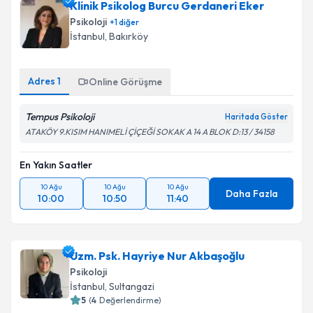
Klinik Psikolog Burcu Gerdaneri Eker
takvim hazırlandığında e-posta ile bilgilendireceğiz.
Psikoloji
+
1
diğer
E-posta Adresiniz
İstanbul
, Bakırköy
Adres
1
Online Görüşme
Kişisel verilerimin işlenmesine ilişkin
Aydınlatma
Tempus Psikoloji
Metni
'ni okudum ve kişisel verilerimin belirtilen
Haritada Göster
kapsamda işlenmesini kabul ediyorum.
ATAKÖY 9.KISIM HANIMELİ ÇİÇEĞİ SOKAK A 14 A BLOK D:13 / 34158
En Yakın Saatler
Takvim Talebini Gönder
10 Ağu
10 Ağu
10 Ağu
Daha Fazla
10:00
10:50
11:40
Uzm. Psk. Hayriye Nur Akbaşoğlu
Psikoloji
İstanbul
, Sultangazi
5
(
4
Değerlendirme)