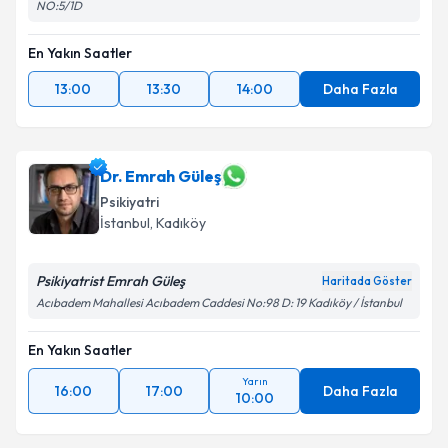
NO:5/1D
En Yakın Saatler
13:00
13:30
14:00
Daha Fazla
Dr. Emrah Güleş
Psikiyatri
İstanbul
, Kadıköy
Psikiyatrist Emrah Güleş
Haritada Göster
Acıbadem Mahallesi Acıbadem Caddesi No:98 D: 19 Kadıköy / İstanbul
En Yakın Saatler
Yarın
16:00
17:00
Daha Fazla
10:00