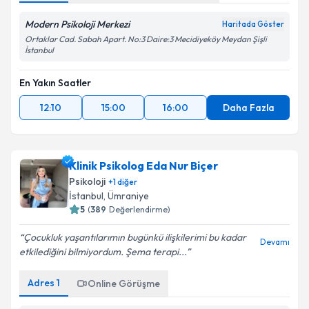
Modern Psikoloji Merkezi
Haritada Göster
Ortaklar Cad. Sabah Apart. No:3 Daire:3 Mecidiyeköy Meydan Şişli
İstanbul
En Yakın Saatler
12:10
15:00
16:00
Daha Fazla
Klinik Psikolog Eda Nur Biçer
Psikoloji
+
1
diğer
İstanbul
, Ümraniye
5
(
389
Değerlendirme)
Çocukluk yaşantılarımın bugünkü ilişkilerimi bu kadar
Devamı
etkilediğini bilmiyordum. Şema terapi...
Adres
1
Online Görüşme