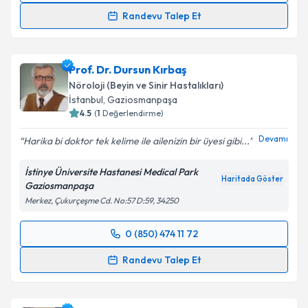
Randevu Talep Et
Dr. Öğr. Üyesi Esra Acarel
için randevu takvimi
talebi oluşturun. Size bu uzmandan randevu almanız
Prof. Dr. Dursun Kırbaş
için bir takvim hazırlandığında e-posta ile
bilgilendireceğiz.
Nöroloji (Beyin ve Sinir Hastalıkları)
İstanbul
, Gaziosmanpaşa
E-posta Adresiniz
4.5
(
1
Değerlendirme)
Devamı
Harika bi doktor tek kelime ile ailenizin bir üyesi gibi...
İstinye Üniversite Hastanesi Medical Park
Kişisel verilerimin işlenmesine ilişkin
Aydınlatma
Haritada Göster
Gaziosmanpaşa
Metni
'ni okudum ve kişisel verilerimin belirtilen
Merkez, Çukurçeşme Cd. No:57 D:59, 34250
kapsamda işlenmesini kabul ediyorum.
0 (850) 474 11 72
Randevu Takvimi Talebi
Takvim Talebini Gönder
Randevu Talep Et
Prof. Dr. Dursun Kırbaş
için randevu takvimi talebi
oluşturun. Size bu uzmandan randevu almanız için bir