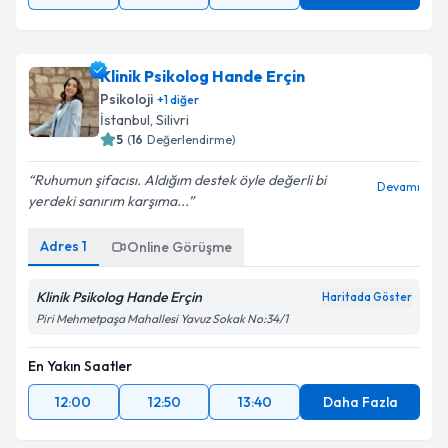
Klinik Psikolog Hande Erçin
Psikoloji
+
1
diğer
İstanbul
, Silivri
5
(
16
Değerlendirme)
Ruhumun şifacısı. Aldığım destek öyle değerli bi
Devamı
yerdeki sanırım karşıma...
Adres
1
Online Görüşme
Klinik Psikolog Hande Erçin
Haritada Göster
Piri Mehmetpaşa Mahallesi Yavuz Sokak No:34/1
En Yakın Saatler
12:00
12:50
13:40
Daha Fazla