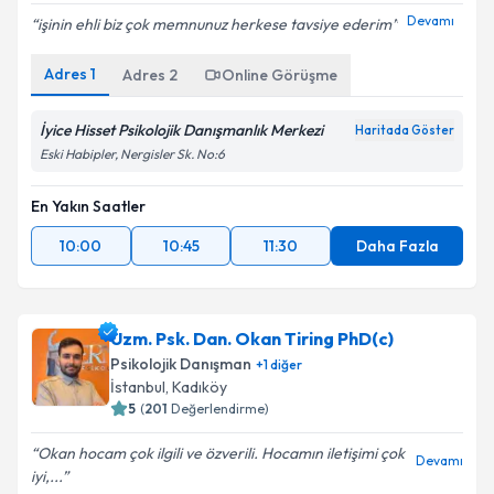
Devamı
işinin ehli biz çok memnunuz herkese tavsiye ederim
Adres
1
Adres
2
Online Görüşme
İyice Hisset Psikolojik Danışmanlık Merkezi
Haritada Göster
Eski Habipler, Nergisler Sk. No:6
En Yakın Saatler
10:00
10:45
11:30
Daha Fazla
Uzm. Psk. Dan. Okan Tiring PhD(c)
Psikolojik Danışman
+
1
diğer
İstanbul
, Kadıköy
5
(
201
Değerlendirme)
Okan hocam çok ilgili ve özverili. Hocamın iletişimi çok
Devamı
iyi,...