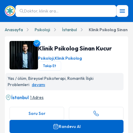
Doktor, klinik ara...
Anasayfa
Psikoloji
İstanbul
Klinik Psikolog Sinan K
Klinik Psikolog Sinan Kucur
Psikoloji
,
Klinik Psikolog
Takip Et
Klinik Psikolog Sinan Kucur Profil Fotoğrafı
Yas / ölüm, Bireysel Psikoterapi, Romantik İlişki
Problemleri
devamı
İstanbul
1 Adres
Soru Sor
Randevu Al