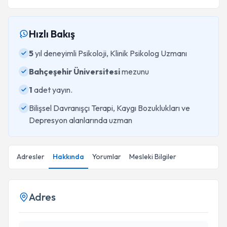
Hızlı Bakış
5
yıl deneyimli Psikoloji, Klinik Psikolog Uzmanı
Bahçeşehir Üniversitesi
mezunu
1
adet yayın.
Bilişsel Davranışçı Terapi, Kaygı Bozuklukları ve
Depresyon alanlarında uzman
Adresler
Hakkında
Yorumlar
Mesleki Bilgiler
Adres