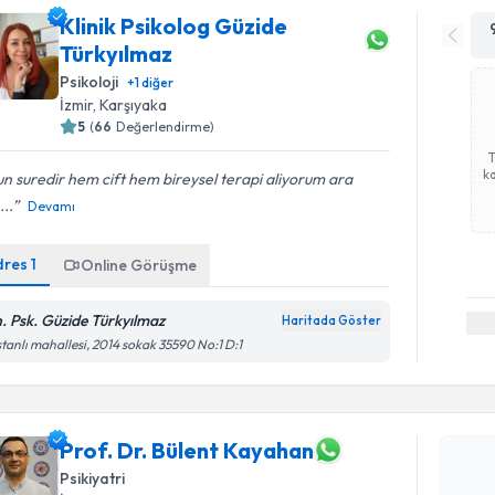
Klinik Psikolog Güzide
Türkyılmaz
Psikoloji
+
1
diğer
İzmir
, Karşıyaka
5
(
66
Değerlendirme)
ka
n suredir hem cift hem bireysel terapi aliyorum ara
...
Devamı
dres
1
Online Görüşme
n. Psk. Güzide Türkyılmaz
Haritada Göster
tanlı mahallesi, 2014 sokak 35590 No:1 D:1
Randevu T
Prof. Dr. Bülent Kayahan
Prof. Dr.
Size bu uzm
Psikiyatri
hazırlandığ