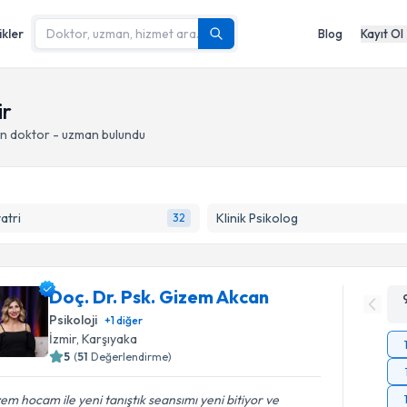
ikler
Blog
Kayıt Ol
ir
an doktor - uzman bulundu
yatri
Klinik Psikolog
32
Doç. Dr. Psk. Gizem Akcan
Psikoloji
+
1
diğer
İzmir
, Karşıyaka
5
(
51
Değerlendirme)
em hocam ile yeni tanıştık seansımı yeni bitiyor ve