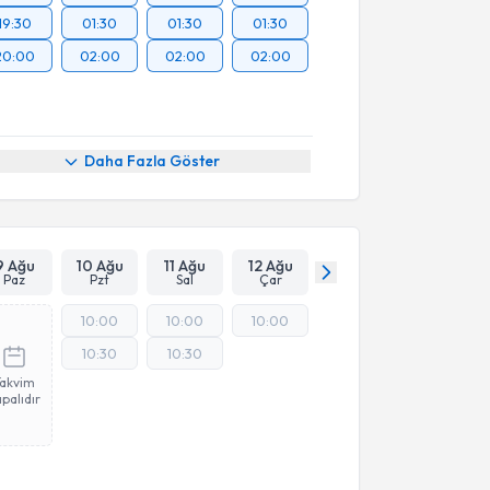
19:30
01:30
01:30
01:30
20:00
02:00
02:00
02:00
Daha Fazla Göster
9 Ağu
10 Ağu
11 Ağu
12 Ağu
Paz
Pzt
Sal
Çar
10:00
10:00
10:00
10:30
10:30
Takvim
palıdır