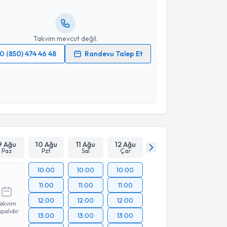
resiniz
Takvim mevcut değil.
0 (850) 474 46 48
Randevu Talep Et
 verilerimin işlenmesine ilişkin
Aydınlatma Metni
'ni
 ve kişisel verilerimin belirtilen kapsamda
esini kabul ediyorum.
Takvim Talebini Gönder
9 Ağu
10 Ağu
11 Ağu
12 Ağu
Paz
Pzt
Sal
Çar
10:00
10:00
10:00
11:00
11:00
11:00
12:00
12:00
12:00
Takvim
palıdır
13:00
13:00
13:00