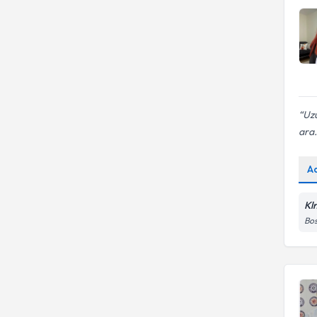
Uzu
ara.
A
Kl
Bos