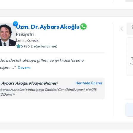
Uzm. Dr. Aybars Akoğlu
Psikiyatri
İzmir
, Konak
5
(
85
Değerlendirme)
 defa destek almaya gittim, ve iyi ki doktorumu
ka
işim....
Devamı
. Aybars Akoğlu Muayenehanesi
Haritada Göster
baros Mahallesi Mithatpaşa Caddesi Can Gönül Apart. No:218
 2 Daire 4