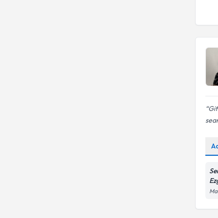
Git
sea
A
Se
Ez
Man