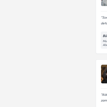
So
deta
Bü
Mus
Al
Ald
zama