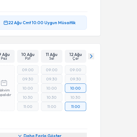
22 Ağu
Cmt
10:00
Uygun Müsaitlik
9 Ağu
10 Ağu
11 Ağu
12 Ağu
Paz
Pzt
Sal
Çar
09:00
09:00
09:00
09:30
09:30
09:30
10:00
10:00
10:00
Takvim
palıdır
10:30
10:30
10:30
11:00
11:00
11:00
Daha Fazla Göster