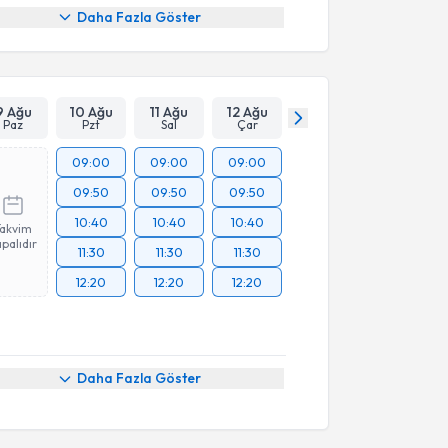
Daha Fazla Göster
9 Ağu
10 Ağu
11 Ağu
12 Ağu
Paz
Pzt
Sal
Çar
09:00
09:00
09:00
09:50
09:50
09:50
10:40
10:40
10:40
Takvim
palıdır
11:30
11:30
11:30
12:20
12:20
12:20
Daha Fazla Göster