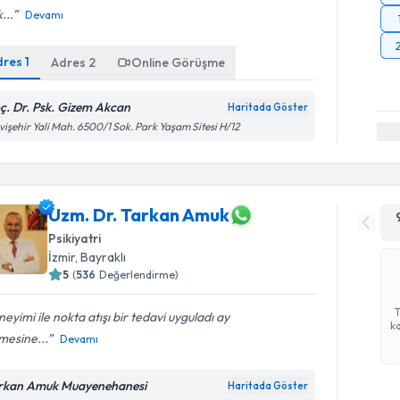
...
Devamı
dres
1
Adres
2
Online Görüşme
ç. Dr. Psk. Gizem Akcan
Haritada Göster
işehir Yali Mah. 6500/1 Sok. Park Yaşam Sitesi H/12
Uzm. Dr. Tarkan Amuk
Psikiyatri
İzmir
, Bayraklı
5
(
536
Değerlendirme)
eyimi ile nokta atışı bir tedavi uyguladı ay
ka
mesine...
Devamı
rkan Amuk Muayenehanesi
Haritada Göster