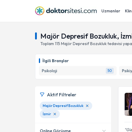
Uzmanlar
Klin
Majör Depresif Bozukluk, İzm
Toplam
115
Majör Depresif Bozukluk
tedavisi yap
İlgili Branşlar
Psikoloji
Psiki
50
Aktif Filtreler
Majör Depresif Bozukluk
İzmir
Giz
Online Görüşme