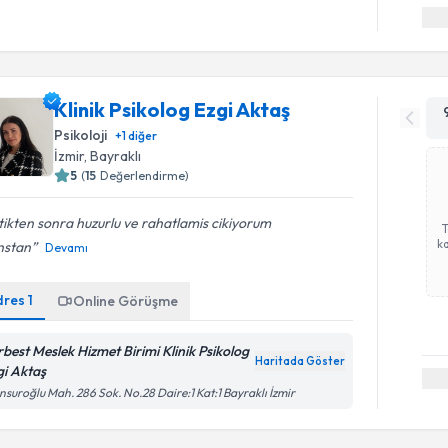
Klinik Psikolog Ezgi Aktaş
Psikoloji
+
1
diğer
İzmir
, Bayraklı
5
(
15
Değerlendirme)
tikten sonra huzurlu ve rahatlamis cikiyorum
ka
nstan
Devamı
dres
1
Online Görüşme
rbest Meslek Hizmet Birimi Klinik Psikolog
Haritada Göster
gi Aktaş
suroğlu Mah. 286 Sok. No.28 Daire:1 Kat:1 Bayraklı İzmir