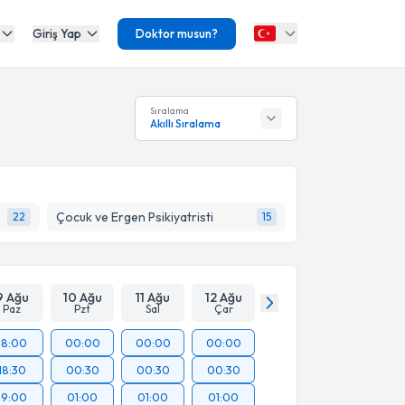
Giriş Yap
Doktor musun?
Sıralama
Akıllı Sıralama
Çocuk ve Ergen Psikiyatristi
22
15
9 Ağu
10 Ağu
11 Ağu
12 Ağu
Paz
Pzt
Sal
Çar
18:00
00:00
00:00
00:00
18:30
00:30
00:30
00:30
19:00
01:00
01:00
01:00