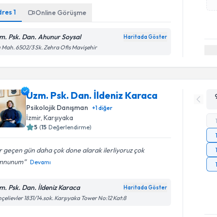
dres
1
Online Görüşme
m. Psk. Dan. Ahunur Soysal
Haritada Göster
ı Mah. 6502/3 Sk. Zehra Ofis Mavişehir
Uzm. Psk. Dan. İldeniz Karaca
Psikolojik Danışman
+
1
diğer
İzmir
, Karşıyaka
5
(
15
Değerlendirme)
 geçen gün daha çok done alarak ilerliyoruz çok
mnunum
Devamı
m. Psk. Dan. İldeniz Karaca
Haritada Göster
çelievler 1831/14.sok. Karşıyaka Tower No:12 Kat:8