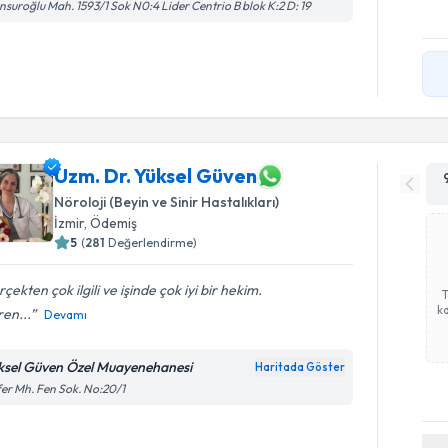
suroğlu Mah. 1593/1 Sok N0:4 Lider Centrio B blok K:2 D: 19
Uzm. Dr. Yüksel Güven
Nöroloji (Beyin ve Sinir Hastalıkları)
İzmir
, Ödemiş
5
(
281
Değerlendirme)
çekten çok ilgili ve işinde çok iyi bir hekim.
ka
en...
Devamı
ksel Güven Özel Muayenehanesi
Haritada Göster
er Mh. Fen Sok. No:20/1