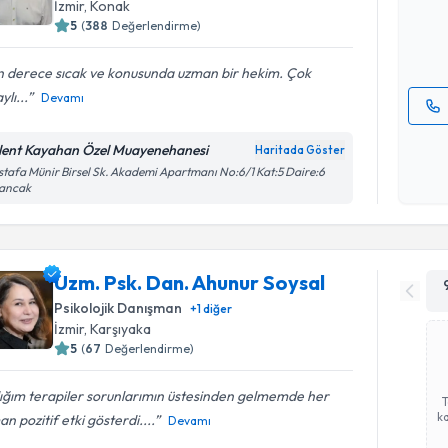
İzmir
, Konak
5
(
388
Değerlendirme)
E-posta Ad
n derece sıcak ve konusunda uzman bir hekim. Çok
ylı...
Devamı
Kişisel
lent Kayahan Özel Muayenehanesi
Haritada Göster
okudum
tafa Münir Birsel Sk. Akademi Apartmanı No:6/1 Kat:5 Daire:6
işlenm
sancak
Uzm. Psk. Dan. Ahunur Soysal
Psikolojik Danışman
+
1
diğer
İzmir
, Karşıyaka
5
(
67
Değerlendirme)
ığım terapiler sorunlarımın üstesinden gelmemde her
ka
n pozitif etki gösterdi....
Devamı