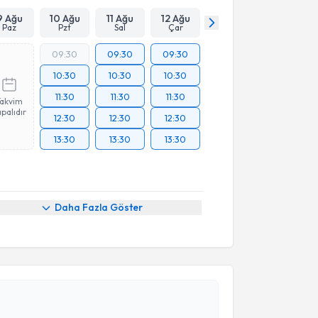
9 Ağu
10 Ağu
11 Ağu
12 Ağu
Paz
Pzt
Sal
Çar
09:30
09:30
09:30
10:30
10:30
10:30
11:30
11:30
11:30
Takvim
palıdır
12:30
12:30
12:30
13:30
13:30
13:30
Daha Fazla Göster
akvimi Talebi
 Bülent Kayahan
için randevu takvimi talebi oluşturun.
andan randevu almanız için bir takvim
ında e-posta ile bilgilendireceğiz.