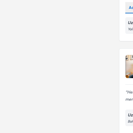
A
Uz
Yal
Her
me
Uz
Bah