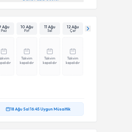
9 Ağu
10 Ağu
11 Ağu
12 Ağu
Paz
Pzt
Sal
Çar
Takvim
Takvim
Takvim
Takvim
palıdır
kapalıdır
kapalıdır
kapalıdır
18 Ağu
Sal
16:45
Uygun Müsaitlik