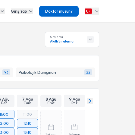
Giriş Yap
Doktor musun?
Sıralama
Akıllı Sıralama
Psikolojik Danışman
93
22
6 Ağu
7 Ağu
8 Ağu
9 Ağu
Per
Cum
Cmt
Paz
11:00
11:00
12:00
12:10
13:00
13:10
Takvim
Takvim