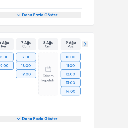
Daha Fazla Göster
6 Ağu
7 Ağu
8 Ağu
9 Ağu
Per
Cum
Cmt
Paz
18:00
17:00
10:00
19:00
18:00
11:00
19:00
12:00
Takvim
kapalıdır
13:00
14:00
Daha Fazla Göster