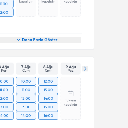
kapalıdır
kapalıdır
kapalıdır
11:30
12:00
Daha Fazla Göster
6 Ağu
7 Ağu
8 Ağu
9 Ağu
Per
Cum
Cmt
Paz
10:00
10:00
12:00
11:00
11:00
13:00
12:00
12:00
14:00
Takvim
kapalıdır
13:00
13:00
15:00
14:00
14:00
16:00