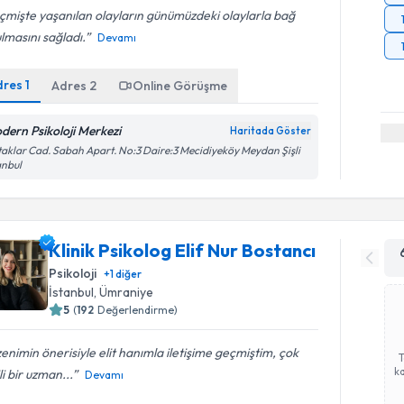
mişte yaşanılan olayların günümüzdeki olaylarla bağ
lmasını sağladı.
Devamı
dres
1
Adres
2
Online Görüşme
dern Psikoloji Merkezi
Haritada Göster
aklar Cad. Sabah Apart. No:3 Daire:3 Mecidiyeköy Meydan Şişli
anbul
Klinik Psikolog Elif Nur Bostancı
Psikoloji
+
1
diğer
İstanbul
, Ümraniye
5
(
192
Değerlendirme)
enimin önerisiyle elit hanımla iletişime geçmiştim, çok
ka
ili bir uzman...
Devamı