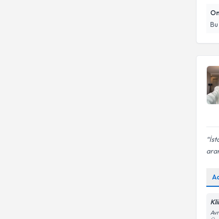
On
Bu
İst
ara
A
Kli
Avr