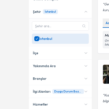
Geç
kuru
Şehir
İstanbul
Online danışmanlık sunan
uzmanları göster
A
Sadece
İstanbul
bölgesinde
uzman ara
Mo
İstanbul
Ort
İst
İlçe
Yakınımda Ara
Branşlar
Konumuma yakın uzmanları
Kadıköy
göster
Bakırköy
İlgi Alanları
Duygu Durum Bozuklukları
Kuz
Şişli
bilg
Hizmetler
Psikoloji