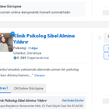
line Görüşme
 uzman online danışmanlık hizmeti sunmaktadır.
Klinik Psikolog Sibel Almina
Yıldırır
Psikoloji
+
1
diğer
İstanbul
, Ümraniye
5
(
389
Değerlendirme)
anbul anadolu yakasında alanında uzman bir psikolog
rken Almina hanımı...
Devamı
dres
1
Online Görüşme
nik Psikolog Sibel Almina Yıldırır
Haritada Göster
upa Residence Yamanevler Mah. Dr Fazıl Küçük Cad. No:10 A2/24