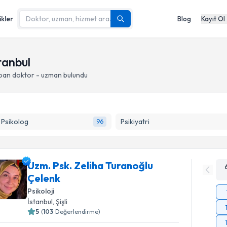
ikler
Blog
Kayıt Ol
tanbul
apan doktor - uzman bulundu
k Psikolog
Psikiyatri
96
Uzm. Psk. Zeliha Turanoğlu
Çelenk
Psikoloji
İstanbul
, Şişli
5
(
103
Değerlendirme)