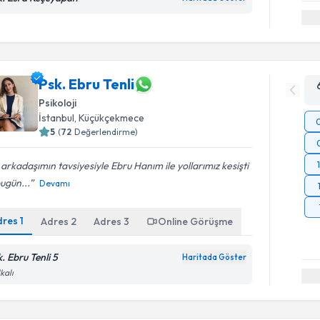
Psk. Ebru Tenli
Psikoloji
İstanbul
, Küçükçekmece
5
(
72
Değerlendirme)
 arkadaşımın tavsiyesiyle Ebru Hanım ile yollarımız kesişti
ugün...
Devamı
dres
1
Adres
2
Adres
3
Online Görüşme
. Ebru Tenli 5
Haritada Göster
kalı