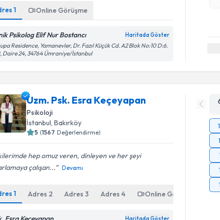
dres
1
Online Görüşme
inik Psikolog Elif Nur Bostancı
Haritada Göster
upa Residence, Yamanevler, Dr. Fazıl Küçük Cd. A2 Blok No:10 D:6.
, Daire 24, 34764 Ümraniye/İstanbul
Uzm. Psk. Esra Keçeyapan
Psikoloji
İstanbul
, Bakırköy
5
(
1567
Değerlendirme)
şkilerimde hep omuz veren, dinleyen ve her şeyi
rlamaya çalışan...
Devamı
dres
1
Adres
2
Adres
3
Adres
4
Online Görüşme
k. Esra Keçeyapan
Haritada Göster