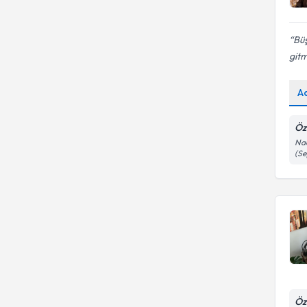
Büş
gitm
A
Öz
Nac
(Se
Öz