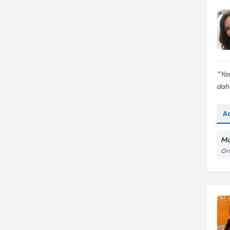
Yas
daha
A
Mo
Ort