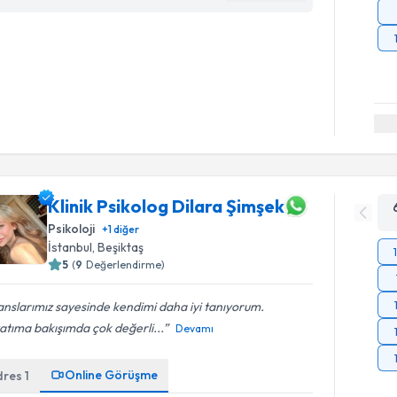
Klinik Psikolog Dilara Şimşek
Psikoloji
+
1
diğer
İstanbul
, Beşiktaş
5
(
9
Değerlendirme)
nslarımız sayesinde kendimi daha iyi tanıyorum.
tıma bakışımda çok değerli...
Devamı
Online Görüşme
dres
1