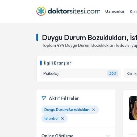
Uzmanlar
Klin
Duygu Durum Bozuklukları, İs
Toplam
494
Duygu Durum Bozuklukları
tedavisi y
İlgili Branşlar
Psikoloji
Klini
360
Aktif Filtreler
Duygu Durum Bozuklukları
İstanbul
Online Görüşme