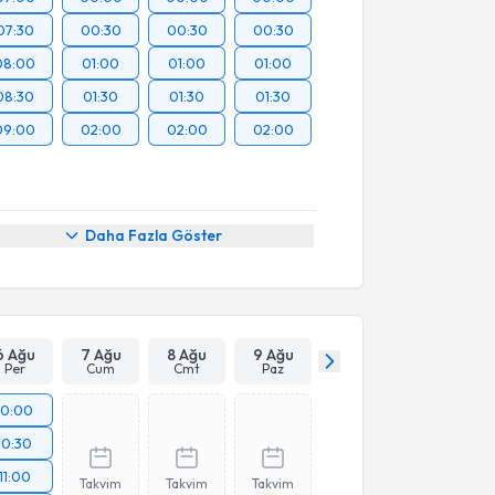
07:30
00:30
00:30
00:30
08:00
01:00
01:00
01:00
08:30
01:30
01:30
01:30
09:00
02:00
02:00
02:00
Daha Fazla Göster
6 Ağu
7 Ağu
8 Ağu
9 Ağu
Per
Cum
Cmt
Paz
10:00
10:30
11:00
Takvim
Takvim
Takvim