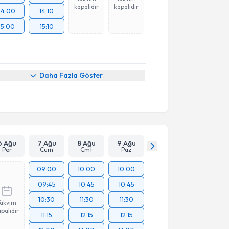
kapalıdır
kapalıdır
14:00
14:10
15:00
15:10
Daha Fazla Göster
6 Ağu
7 Ağu
8 Ağu
9 Ağu
Per
Cum
Cmt
Paz
09:00
10:00
10:00
09:45
10:45
10:45
10:30
11:30
11:30
Takvim
palıdır
11:15
12:15
12:15