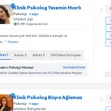
Klinik Psikolog Yasemin Mısırlı
Psikoloji
+
1
diğer
İstanbul
, Şişli
5
(
59
Değerlendirme)
emin hanım çok tatlı biri. Kafam o karışık ve
...
Devamı
dres
1
Adres
2
Adres
3
Online Görüşme
dern Psikoloji Merkezi
Haritada Göster
aklar Caddesi Sabah Apartmanı No:3 D:3 Mecidiyeköy Meydan
Klinik Psikolog Büşra Ağlamaz
Psikoloji
+
1
diğer
İstanbul
, Bahçelievler