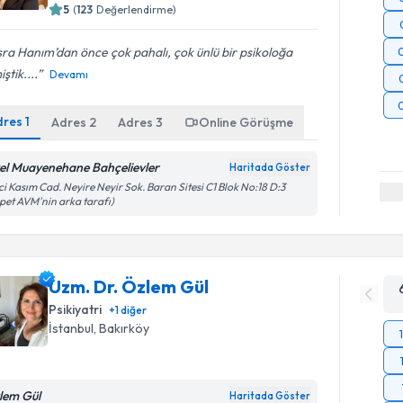
5
(
123
Değerlendirme)
ra Hanım’dan önce çok pahalı, çok ünlü bir psikoloğa
iştik....
Devamı
dres
1
Adres
2
Adres
3
Online Görüşme
el Muayenehane Bahçelievler
Haritada Göster
i Kasım Cad. Neyire Neyir Sok. Baran Sitesi C1 Blok No:18 D:3
pet AVM'nin arka tarafı)
Uzm. Dr. Özlem Gül
Psikiyatri
+
1
diğer
İstanbul
, Bakırköy
lem Gül
Haritada Göster