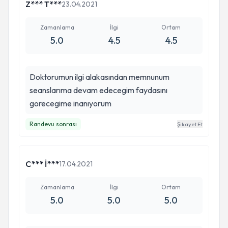
çekmek istediğim bir dönemde sizin odanızda
Z*** T***
23.04.2021
dakikalarca ağlamak , elimden geldiğince içimi
dökmek ve karşımda bilgisi , tecrübesi , ilgisi ve
Zamanlama
İlgi
Ortam
5.0
4.5
4.5
güler yüzüyle duran bir terapist görmek oldukça
huzurlu ayrılmama sebep oldu. Her şey geçer mi
bilmiyorum ama ben o kapıdan dışarı huzurlu ve
Doktorumun ilgi alakasından memnunum
ferah çıktığım anı hiç unutmam . Teşekkür ederim
seanslarıma devam edecegim faydasını
her şey için .
gorecegime inanıyorum
Randevu sonrası
Şikayet Et
C*** İ***
17.04.2021
Zamanlama
İlgi
Ortam
5.0
5.0
5.0