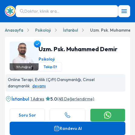
Doktor, klinik ara...
Anasayfa
Psikoloji
İstanbul
Uzm. Psk. Muhammed 
Uzm. Psk. Muhammed Demir
Psikoloji
Takip Et
3
Fotoğraf
Uzm. Psk. Muhammed Demir Profil Fotoğrafı
Online Terapi, Evlilik (Çift) Danışmanlığı, Cinsel
danışmanlık
devamı
İstanbul
5.0
1 Adres
(
45
Değerlendirme)
Soru Sor
Randevu Al