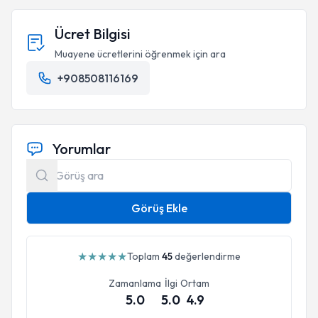
Ücret Bilgisi
Muayene ücretlerini öğrenmek için ara
+908508116169
Yorumlar
Görüş Ekle
★
★
★
★
★
Toplam
45
değerlendirme
Zamanlama
İlgi
Ortam
5.0
5.0
4.9