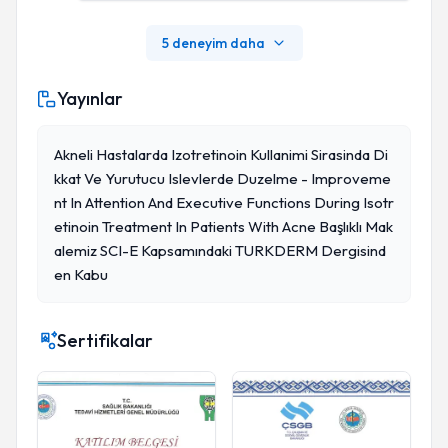
5 deneyim daha
Yayınlar
Akneli Hastalarda Izotretinoin Kullanimi Sirasinda Di
Kkat Ve Yurutucu Islevlerde Duzelme - Improveme
Nt In Attention And Executive Functions During Isotr
Etinoin Treatment In Patients With Acne Başlıklı Mak
Alemiz SCI-E Kapsamındaki TURKDERM Dergisind
En Kabu
Sertifikalar