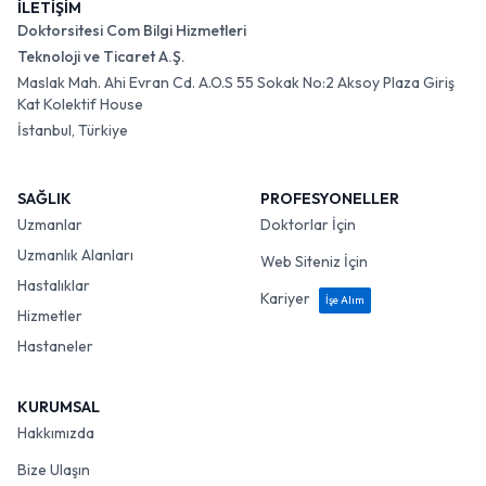
İLETİŞİM
Doktorsitesi Com Bilgi Hizmetleri
Teknoloji ve Ticaret A.Ş.
Maslak Mah. Ahi Evran Cd. A.O.S 55 Sokak No:2 Aksoy Plaza Giriş
Kat Kolektif House
İstanbul, Türkiye
SAĞLIK
PROFESYONELLER
Uzmanlar
Doktorlar İçin
Uzmanlık Alanları
Web Siteniz İçin
Hastalıklar
Kariyer
İşe Alım
Hizmetler
Hastaneler
KURUMSAL
Hakkımızda
Bize Ulaşın