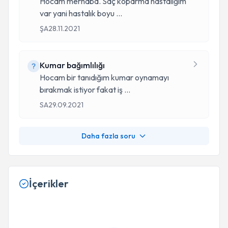
Hocam merhaba. Saç koparma hastalığım
var yani hastalık boyu
...
ŞA
28.11.2021
Kumar bağımlılığı
Hocam bir tanıdığım kumar oynamayı
bırakmak istiyor fakat iş
...
SA
29.09.2021
Daha fazla soru
İçerikler