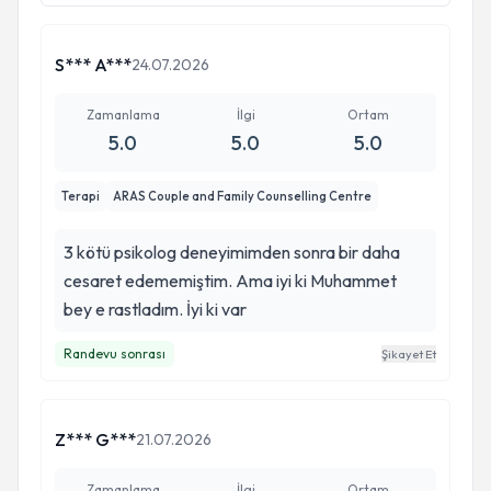
S*** A***
24.07.2026
Zamanlama
İlgi
Ortam
5.0
5.0
5.0
Terapi
ARAS Couple and Family Counselling Centre
3 kötü psikolog deneyimimden sonra bir daha
cesaret edememiştim. Ama iyi ki Muhammet
bey e rastladım. İyi ki var
Randevu sonrası
Şikayet Et
Z*** G***
21.07.2026
Zamanlama
İlgi
Ortam