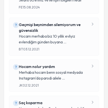
Seans ücretiniz ve iletişim bilgileri nedir
FE
15.08.2024
Geçmişi beynimden silemiyorum ve
güvensizlik
Hocam merhaba biz 10 yıllık evliyiz
evlendiğim günden buyana
...
BT
03.12.2021
Hocam nolur yardım
Merhaba hocam benn sosyal medyada
Instagram'da parodi ailele
...
JK
02.12.2021
Saç koparma