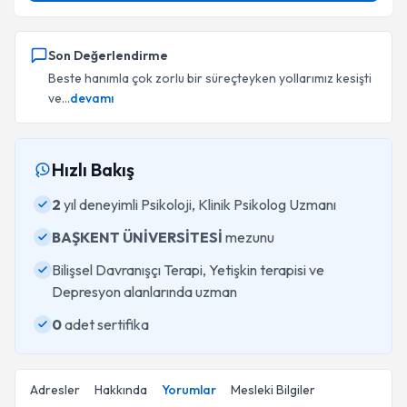
Son Değerlendirme
Beste hanımla çok zorlu bir süreçteyken yollarımız kesişti
ve...
devamı
Hızlı Bakış
2
yıl deneyimli Psikoloji, Klinik Psikolog Uzmanı
BAŞKENT ÜNİVERSİTESİ
mezunu
Bilişsel Davranışçı Terapi, Yetişkin terapisi ve
Depresyon alanlarında uzman
0
adet sertifika
Adresler
Hakkında
Yorumlar
Mesleki Bilgiler