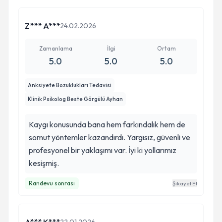
Z*** A***
24.02.2026
Zamanlama
İlgi
Ortam
5.0
5.0
5.0
Anksiyete Bozuklukları Tedavisi
Klinik Psikolog Beste Görgülü Ayhan
Kaygı konusunda bana hem farkındalık hem de
somut yöntemler kazandırdı. Yargısız, güvenli ve
profesyonel bir yaklaşımı var. İyi ki yollarımız
kesişmiş.
Randevu sonrası
Şikayet Et