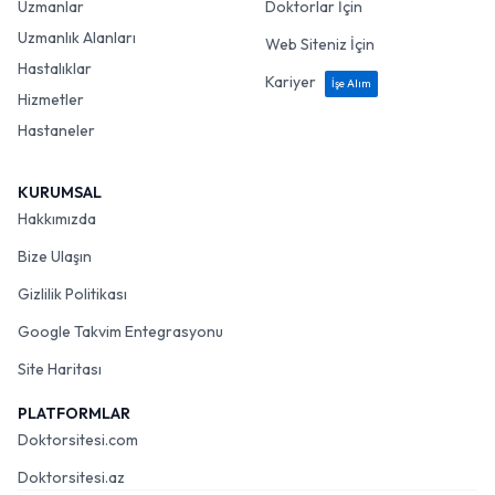
Uzmanlar
Doktorlar İçin
Uzmanlık Alanları
Web Siteniz İçin
Hastalıklar
Kariyer
İşe Alım
Hizmetler
Hastaneler
KURUMSAL
Hakkımızda
Bize Ulaşın
Gizlilik Politikası
Google Takvim Entegrasyonu
Site Haritası
PLATFORMLAR
Doktorsitesi.com
Doktorsitesi.az