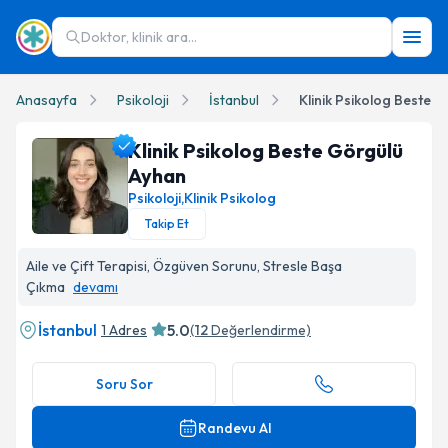
Doktor, klinik ara...
Anasayfa
Psikoloji
İstanbul
Klinik Psikolog Beste 
Klinik Psikolog Beste Görgülü
Ayhan
Psikoloji
,
Klinik Psikolog
Takip Et
Klinik Psikolog Beste Görgülü Ayhan Profil Fotoğrafı
Aile ve Çift Terapisi, Özgüven Sorunu, Stresle Başa
Çıkma
devamı
İstanbul
5.0
1 Adres
(
12
Değerlendirme)
Soru Sor
Randevu Al