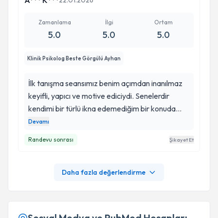
A*** K***
22.01.2026
Zamanlama
İlgi
Ortam
5.0
5.0
5.0
Klinik Psikolog Beste Görgülü Ayhan
İlk tanışma seansımız benim açımdan inanılmaz
keyifli, yapıcı ve motive ediciydi. Senelerdir
kendimi bir türlü ikna edemediğim bir konuda
Beste Hanım sayesinde ilk adımı atmış oldum.
Devamı
Güler yüzü, yaklaşımı ve profesyonelliği
Randevu sonrası
Şikayet Et
sayesinde seanslara uzun süre devam edeceğimi
ve gerçekten olmak istediğim kişiye
ulaşabileceğimi hissediyorum. Destekleri için
Daha fazla değerlendirme
şimdiden kendisine çok teşekkür ederim.
Sosyal Medya ve PubMed Hesapları