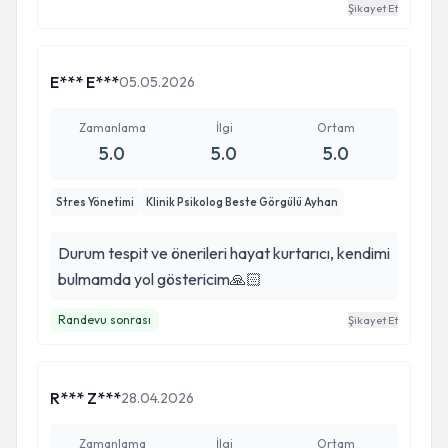
Şikayet Et
E*** E***
05.05.2026
Zamanlama
İlgi
Ortam
5.0
5.0
5.0
Stres Yönetimi
Klinik Psikolog Beste Görgülü Ayhan
Durum tespit ve önerileri hayat kurtarıcı, kendimi
bulmamda yol göstericim🙏🏻
Randevu sonrası
Şikayet Et
R*** Z***
28.04.2026
Zamanlama
İlgi
Ortam