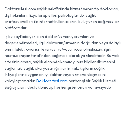
Doktorsitesi.com sağlık sektöründe hizmet veren tıp doktorları,
diş hekimleri, fizyoterapistler, psikologlar vb. sağlık
profesyonelleri ile internet kullanıcılarını buluşturan bağımsız bir
platformdur.
İş bu sayfada yer alan doktor/uzman yorumları ve
değerlendirmeleri, ilgili doktorun/uzmanın doğrudan veya dolaylı
emri, talebi, önerisi, tavsiyesi ve/veya ricası olmaksızın, ilgili
hasta/danışan tarafından bağımsız olarak yazılmaktadır. Bu web
sitesinin amacı, sağlık alanında kamuoyunun bilgilendirilmesini
sağlamak, sağlık okuryazarlığını artırmak, kişilerin sağlık
ihtiyaçlarına uygun en iyi doktor veya uzmana ulaşmasını
kolaylaştırmaktır.
Doktorsitesi.com
herhangi bir Sağlık Hizmeti
Sağlayıcısını desteklemeyip herhangi bir öneri ve tavsiyede
bulunmamaktadır.
0 (850) 811 51 03
Randevu
© 2007 - 2026 Doktorsitesi.com. Tüm Hakları Saklıdır.