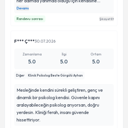
her adımda yanımda olduğu için kendisine
teşekkür ediyorum. İnsan bazen hiç bitmeyecek
Devamı
sandığı bir yolda yürürken, aslında bambaşka ve
Randevu sonrası
Şikayet Et
çok güzel noktalara ulaşabileceğini fark ediyor.
F*** Ç***
30.07.2026
Zamanlama
İlgi
Ortam
5.0
5.0
5.0
Diğer
Klinik Psikolog Beste Görgülü Ayhan
Mesleğinde kendini sürekli geliştiren, genç ve
dinamik bir psikolog kendisi. Güvenle kapını
aralayabileceğin psikolog arıyorsan, doğru
yerdesin. Kliniği ferah, insanı güvende
hissettiriyor.