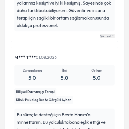
yollarımız kesişti ve iyi ki kesişmiş. Sayesinde çok
daha farklı bakabiliyorum. Güvenilir ve insana
terapi için sağlıklı bir ortam sağlama konusunda
oldukça profesyonel.
Şikayet Et
M*** T***
01.08.2026
Zamanlama
İlgi
Ortam
5.0
5.0
5.0
Bilişsel Davranışçı Terapi
Klinik Psikolog Beste Görgülü Ayhan
Bu süreçte desteği için Beste Hanım’a
minnettarım. Bu yolculukta bana eşlik ettiği ve