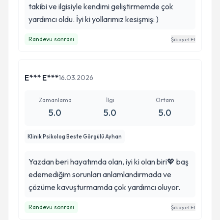
takibi ve ilgisiyle kendimi geliştirmemde çok
yardımcı oldu. İyi ki yollarımız kesişmiş: )
Randevu sonrası
Şikayet Et
E*** E***
16.03.2026
Zamanlama
İlgi
Ortam
5.0
5.0
5.0
Klinik Psikolog Beste Görgülü Ayhan
Yazdan beri hayatımda olan, iyi ki olan biri💖 baş
edemediğim sorunları anlamlandırmada ve
çözüme kavuşturmamda çok yardımcı oluyor.
Randevu sonrası
Şikayet Et