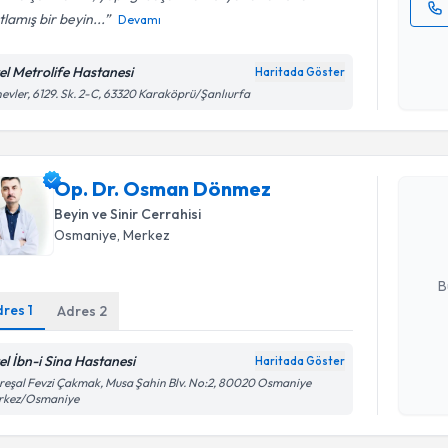
tlamış bir beyin...
Devamı
Kişisel
okudum
el Metrolife Hastanesi
Haritada Göster
işlenm
evler, 6129. Sk. 2-C, 63320 Karaköprü/Şanlıurfa
Randevu T
Op. Dr. 
Op. Dr. Osman Dönmez
Size bu uzm
Beyin ve Sinir Cerrahisi
hazırlandığ
Osmaniye
, Merkez
E-posta Ad
B
dres
1
Adres
2
Kişisel
el İbn-i Sina Hastanesi
Haritada Göster
okudum
eşal Fevzi Çakmak, Musa Şahin Blv. No:2, 80020 Osmaniye
işlenm
rkez/Osmaniye