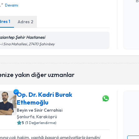
B
.
Devamı
dres
1
Adres
2
Kişisel
okudum
işlenm
ziantep Şehir Hastanesi
-i Sina Mahallesi, 27470 Şahinbey
enize yakın diğer uzmanlar
Randevu T
Op. Dr. Kadri Burak
Op. Dr. K
Ethemoğlu
oluşturun. 
hazırlandığ
Beyin ve Sinir Cerrahisi
Şanlıurfa
, Karaköprü
E-posta Ad
5
(
1
Değerlendirme)
nına çok hakim, yaptığı başarılı ameliyatlarla kendini