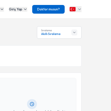
Giriş Yap
Doktor musun?
Sıralama
Akıllı Sıralama
akvimi Talebi
Yener Akyuva
için randevu takvimi talebi oluşturun.
andan randevu almanız için bir takvim
ında e-posta ile bilgilendireceğiz.
resiniz