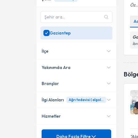
Öz..
A
Gaziantep
Ga
İbn
İlçe
Yakınımda Ara
Bölg
Branşlar
Konumuma yakın uzmanları
Şahinbey
göster
İlgi Alanları
Ağrı tedavisi ( algoloji )
Hizmetler
Beyin ve Sinir Cerrahisi
Mezuniyet
Ağrı tedavisi ( algoloji )
Daha Fazla Filtre
Ala