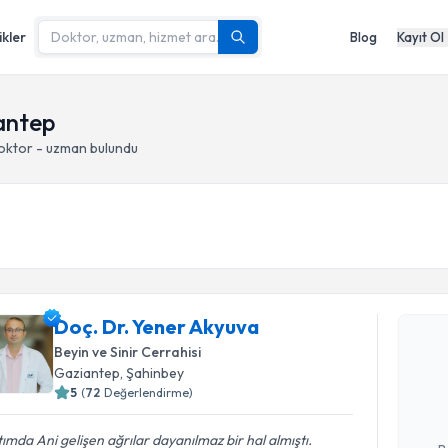
ikler
Blog
Kayıt Ol
iantep
doktor - uzman bulundu
Randevu T
Doç. Dr. Yener Akyuva
Doç. Dr. 
Beyin ve Sinir Cerrahisi
Size bu uzm
Gaziantep
, Şahinbey
hazırlandığ
5
(
72
Değerlendirme)
E-posta Ad
tımda Ani gelişen ağrılar dayanılmaz bir hal almıştı.