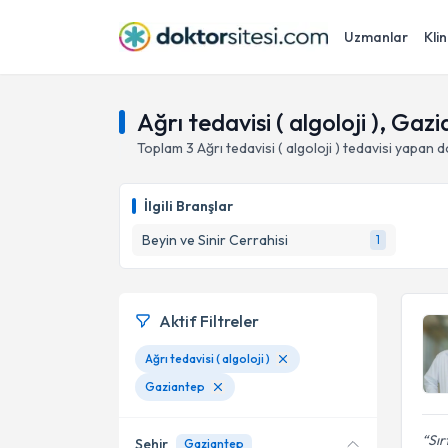
Uzmanlar
Klin
Ağrı tedavisi ( algoloji ), Gaz
Toplam
3
Ağrı tedavisi ( algoloji )
tedavisi yapan 
İlgili Branşlar
Beyin ve Sinir Cerrahisi
1
Aktif Filtreler
Ağrı tedavisi ( algoloji )
Gaziantep
Sır
Şehir
Gaziantep