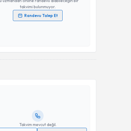
u uzmandan online randevu alabileceğin bir
takvimi bulunmuyor.
Randevu Talep Et
 verilerimin işlenmesine ilişkin
Aydınlatma Metni
'ni
 ve kişisel verilerimin belirtilen kapsamda
esini kabul ediyorum.
Takvim Talebini Gönder
akvimi Talebi
adri Burak Ethemoğlu
için randevu takvimi talebi
Size bu uzmandan randevu almanız için bir takvim
ında e-posta ile bilgilendireceğiz.
resiniz
Takvim mevcut değil.