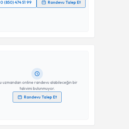
0 (850) 474 51 99
Randevu Talep Et
 verilerimin işlenmesine ilişkin
Aydınlatma Metni
'ni
 ve kişisel verilerimin belirtilen kapsamda
esini kabul ediyorum.
akvimi Talebi
Takvim Talebini Gönder
Osman Dönmez
için randevu takvimi talebi oluşturun.
andan randevu almanız için bir takvim
ında e-posta ile bilgilendireceğiz.
resiniz
u uzmandan online randevu alabileceğin bir
takvimi bulunmuyor.
Randevu Talep Et
 verilerimin işlenmesine ilişkin
Aydınlatma Metni
'ni
 ve kişisel verilerimin belirtilen kapsamda
esini kabul ediyorum.