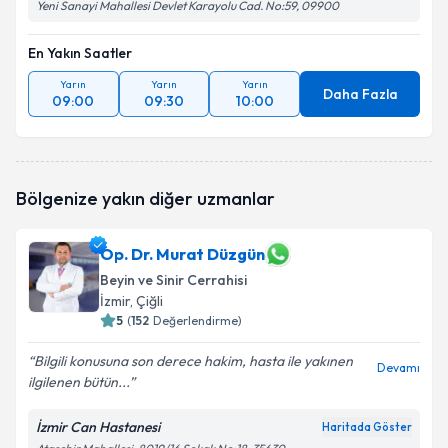
Yeni Sanayi Mahallesi Devlet Karayolu Cad. No:59, 09900
En Yakın Saatler
Yarın
Yarın
Yarın
Daha Fazla
09:00
09:30
10:00
Bölgenize yakın diğer uzmanlar
Op. Dr. Murat Düzgün
Beyin ve Sinir Cerrahisi
İzmir
, Çiğli
5
(
152
Değerlendirme)
Bilgili konusuna son derece hakim, hasta ile yakınen
Devamı
ilgilenen bütün...
İzmir Can Hastanesi
Haritada Göster