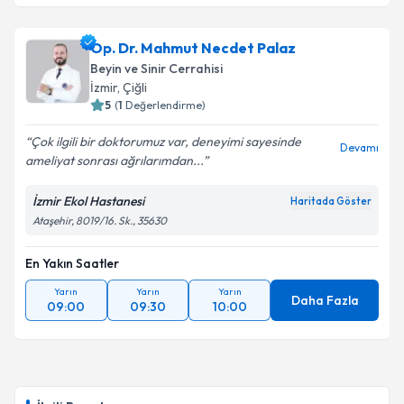
Op. Dr. Mahmut Necdet Palaz
Beyin ve Sinir Cerrahisi
İzmir
, Çiğli
5
(
1
Değerlendirme)
Çok ilgili bir doktorumuz var, deneyimi sayesinde
Devamı
ameliyat sonrası ağrılarımdan...
İzmir Ekol Hastanesi
Haritada Göster
Ataşehir, 8019/16. Sk., 35630
En Yakın Saatler
Yarın
Yarın
Yarın
Daha Fazla
09:00
09:30
10:00