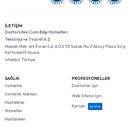
İLETİŞİM
Doktorsitesi Com Bilgi Hizmetleri
Teknoloji ve Ticaret A.Ş.
Maslak Mah. Ahi Evran Cd. A.O.S 55 Sokak No:2 Aksoy Plaza Giriş
Kat Kolektif House
İstanbul, Türkiye
SAĞLIK
PROFESYONELLER
Uzmanlar
Doktorlar İçin
Uzmanlık Alanları
Web Siteniz İçin
Hastalıklar
Kariyer
İşe Alım
Hizmetler
Hastaneler