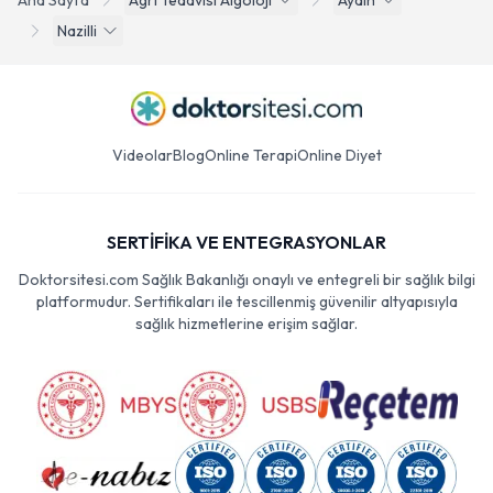
Ana Sayfa
Agri Tedavisi Algoloji
Aydın
Nazilli
Videolar
Blog
Online Terapi
Online Diyet
SERTİFİKA VE ENTEGRASYONLAR
Doktorsitesi.com Sağlık Bakanlığı onaylı ve entegreli bir sağlık bilgi
platformudur. Sertifikaları ile tescillenmiş güvenilir altyapısıyla
sağlık hizmetlerine erişim sağlar.