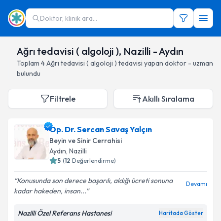
Doktor, klinik ara...
Ağrı tedavisi ( algoloji ), Nazilli - Aydın
Toplam
4
Ağrı tedavisi ( algoloji )
tedavisi yapan doktor - uzman
bulundu
Filtrele
Akıllı Sıralama
Op. Dr. Sercan Savaş Yalçın
Beyin ve Sinir Cerrahisi
Aydın
, Nazilli
5
(
12
Değerlendirme)
Konusunda son derece başarılı, aldığı ücreti sonuna
Devamı
kadar hakeden, insan...
Nazilli Özel Referans Hastanesi
Haritada Göster