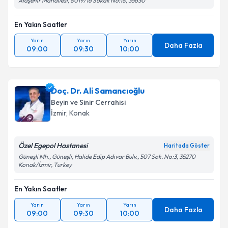
Ataşehir Mahallesi, 8019/16 Sokak No:18, 35630
En Yakın Saatler
Yarın
Yarın
Yarın
Daha Fazla
09:00
09:30
10:00
Doç. Dr. Ali Samancıoğlu
Beyin ve Sinir Cerrahisi
İzmir
, Konak
Özel Egepol Hastanesi
Haritada Göster
Güneşli Mh., Güneşli, Halide Edip Adıvar Bulv., 507 Sok. No:3, 35270
Konak/İzmir, Turkey
En Yakın Saatler
Yarın
Yarın
Yarın
Daha Fazla
09:00
09:30
10:00