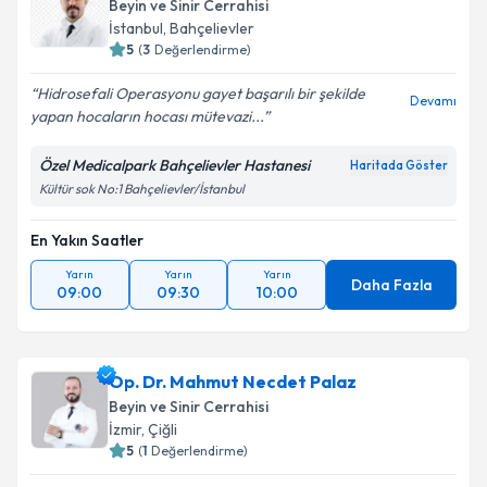
Beyin ve Sinir Cerrahisi
İstanbul
,
Bahçelievler
5
(
3
Değerlendirme)
Hidrosefali Operasyonu gayet başarılı bir şekilde
Devamı
yapan hocaların hocası mütevazi...
Özel Medicalpark Bahçelievler Hastanesi
Haritada Göster
Kültür sok No:1 Bahçelievler/İstanbul
En Yakın Saatler
Yarın
Yarın
Yarın
Daha Fazla
09:00
09:30
10:00
Op. Dr. Mahmut Necdet Palaz
Beyin ve Sinir Cerrahisi
İzmir
,
Çiğli
5
(
1
Değerlendirme)