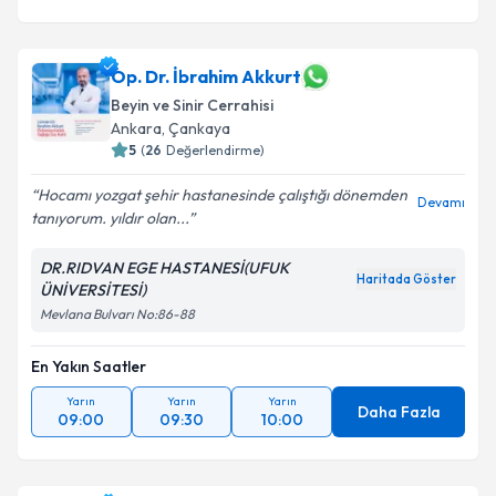
Op. Dr. İbrahim Akkurt
Beyin ve Sinir Cerrahisi
Ankara
,
Çankaya
5
(
26
Değerlendirme)
Hocamı yozgat şehir hastanesinde çalıştığı dönemden
Devamı
tanıyorum. yıldır olan...
DR.RIDVAN EGE HASTANESİ(UFUK
Haritada Göster
ÜNİVERSİTESİ)
Mevlana Bulvarı No:86-88
En Yakın Saatler
Yarın
Yarın
Yarın
Daha Fazla
09:00
09:30
10:00