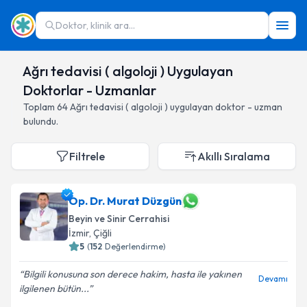
Doktor, klinik ara...
Ağrı tedavisi ( algoloji ) Uygulayan
Doktorlar - Uzmanlar
Toplam
64
Ağrı tedavisi ( algoloji )
uygulayan doktor - uzman
bulundu.
Filtrele
Akıllı Sıralama
Op. Dr. Murat Düzgün
Beyin ve Sinir Cerrahisi
İzmir
,
Çiğli
5
(
152
Değerlendirme)
Bilgili konusuna son derece hakim, hasta ile yakınen
Devamı
ilgilenen bütün...