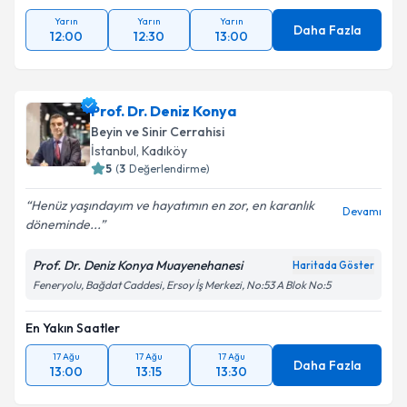
Yarın
Yarın
Yarın
Daha Fazla
12:00
12:30
13:00
Prof. Dr. Deniz Konya
Beyin ve Sinir Cerrahisi
İstanbul
,
Kadıköy
5
(
3
Değerlendirme)
Henüz yaşındayım ve hayatımın en zor, en karanlık
Devamı
döneminde...
Prof. Dr. Deniz Konya Muayenehanesi
Haritada Göster
Feneryolu, Bağdat Caddesi, Ersoy İş Merkezi, No:53 A Blok No:5
En Yakın Saatler
17 Ağu
17 Ağu
17 Ağu
Daha Fazla
13:00
13:15
13:30