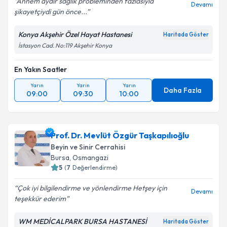
Annem aydır sağlık probleminden fazlasıyla
Devamı
şikayetçiydi gün önce...
Konya Akşehir Özel Hayat Hastanesi
Haritada Göster
İstasyon Cad. No:119 Akşehir Konya
En Yakın Saatler
Yarın
Yarın
Yarın
Daha Fazla
09:00
09:30
10:00
Prof. Dr. Mevlüt Özgür Taşkapılıoğlu
Beyin ve Sinir Cerrahisi
Bursa
,
Osmangazi
5
(
7
Değerlendirme)
Çok iyi bilgilendirme ve yönlendirme Hetşey için
Devamı
teşekkür ederim
WM MEDİCALPARK BURSA HASTANESİ
Haritada Göster