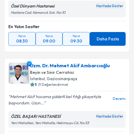
Özel Dünyam Hastanesi
Haritada Göster
Hastane Cad. Kemancık Sok. No:10
En Yakın Saatler
Yarın
Yarın
Yarın
Daha Fazla
08:30
09:00
09:30
Uzm. Dr. Mehmet Akif Ambarcıoğlu
Beyin ve Sinir Cerrahisi
İstanbul
,
Gaziosmanpaşa
5
(
1
Değerlendirme)
Mehmet Akif hocama şiddetli bel fıtığı şikayetiyle
Devamı
başvurdum. Uzun...
ÖZEL BAŞARI HASTANESİ
Haritada Göster
Yeni Mahallesi, Yeni Mahalle, Hekimsuyu Cd. No:53