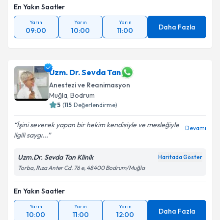
En Yakın Saatler
Yarın
Yarın
Yarın
Daha Fazla
09:00
10:00
11:00
Uzm. Dr. Sevda Tan
Anestezi ve Reanimasyon
Muğla
,
Bodrum
5
(
115
Değerlendirme)
İşini severek yapan bir hekim kendisiyle ve mesleğiyle
Devamı
ilgili saygı...
Uzm.Dr. Sevda Tan Klinik
Haritada Göster
Torba, Rıza Anter Cd. 76 e, 48400 Bodrum/Muğla
En Yakın Saatler
Yarın
Yarın
Yarın
Daha Fazla
10:00
11:00
12:00