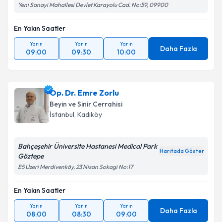
Yeni Sanayi Mahallesi Devlet Karayolu Cad. No:59, 09900
En Yakın Saatler
Yarın
Yarın
Yarın
Daha Fazla
09:00
09:30
10:00
Op. Dr. Emre Zorlu
Beyin ve Sinir Cerrahisi
İstanbul
,
Kadıköy
Bahçeşehir Üniversite Hastanesi Medical Park
Haritada Göster
Göztepe
E5 Üzeri Merdivenköy, 23 Nisan Sokagi No:17
En Yakın Saatler
Yarın
Yarın
Yarın
Daha Fazla
08:00
08:30
09:00