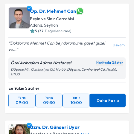
Op. Dr. Mehmet Can
Beyin ve Sinir Cerrahisi
Adana
,
Seyhan
5
(
37
Değerlendirme)
Doktorum Mehmet Can bey durumumu gayet güzel
Devamı
ve...
Özel Acıbadem Adana Hastanesi
Haritada Göster
Döşeme Mh. Cumhuriyet Cd. No:66, Döşeme, Cumhuriyet Cd. No:66,
01130
En Yakın Saatler
Yarın
Yarın
Yarın
Daha Fazla
09:00
09:30
10:00
Uzm. Dr. Günseri Uyar