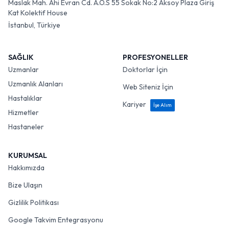
Maslak Mah. Ahi Evran Cd. A.O.S 55 Sokak No:2 Aksoy Plaza Giriş
Kat Kolektif House
İstanbul, Türkiye
SAĞLIK
PROFESYONELLER
Uzmanlar
Doktorlar İçin
Uzmanlık Alanları
Web Siteniz İçin
Hastalıklar
Kariyer
İşe Alım
Hizmetler
Hastaneler
KURUMSAL
Hakkımızda
Bize Ulaşın
Gizlilik Politikası
Google Takvim Entegrasyonu