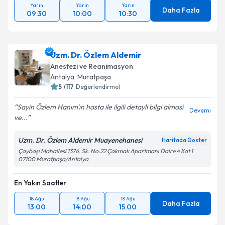
Yarın
Yarın
Yarın
Daha Fazla
09:30
10:00
10:30
Uzm. Dr. Özlem Aldemir
Anestezi ve Reanimasyon
Antalya
,
Muratpaşa
5
(
117
Değerlendirme)
Sayin Özlem Hanım'ın hasta ile ilgili detayli bilgi almasi
Devamı
ve...
Uzm. Dr. Özlem Aldemir Muayenehanesi
Haritada Göster
Çaybaşı Mahallesi 1376. Sk. No:22 Çakmak Apartmanı Daire 4 Kat 1
07100 Muratpaşa/Antalya
En Yakın Saatler
18 Ağu
18 Ağu
18 Ağu
Daha Fazla
13:00
14:00
15:00