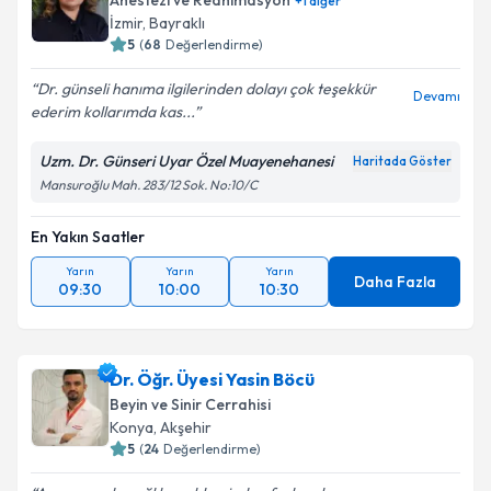
Anestezi ve Reanimasyon
+
1
diğer
İzmir
,
Bayraklı
5
(
68
Değerlendirme)
Dr. günseli hanıma ilgilerinden dolayı çok teşekkür
Devamı
ederim kollarımda kas...
Uzm. Dr. Günseri Uyar Özel Muayenehanesi
Haritada Göster
Mansuroğlu Mah. 283/12 Sok. No:10/C
En Yakın Saatler
Yarın
Yarın
Yarın
Daha Fazla
09:30
10:00
10:30
Dr. Öğr. Üyesi Yasin Böcü
Beyin ve Sinir Cerrahisi
Konya
,
Akşehir
5
(
24
Değerlendirme)