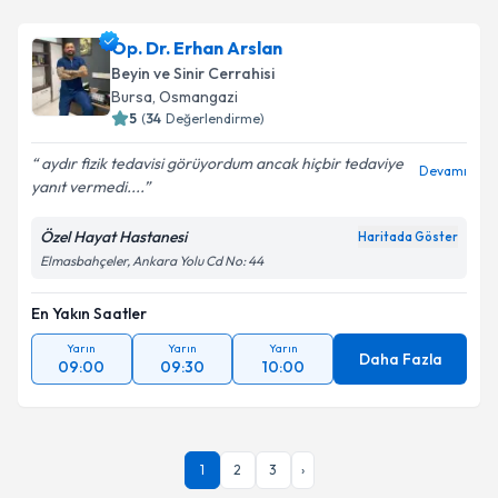
Op. Dr. Erhan Arslan
Beyin ve Sinir Cerrahisi
Bursa
,
Osmangazi
5
(
34
Değerlendirme)
aydır fizik tedavisi görüyordum ancak hiçbir tedaviye
Devamı
yanıt vermedi....
Özel Hayat Hastanesi
Haritada Göster
Elmasbahçeler, Ankara Yolu Cd No: 44
En Yakın Saatler
Yarın
Yarın
Yarın
Daha Fazla
09:00
09:30
10:00
1
2
3
›