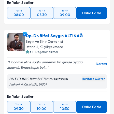
En Yakın Saatler
Yarın
Yarın
Yarın
Daha Fazla
08:00
08:30
09:00
Op. Dr. Rifat Saygın ALTINAĞ
Beyin ve Sinir Cerrahisi
İstanbul
,
Küçükçekmece
5
(
1
Değerlendirme)
Hocamın eline sağlık annemizi bir günde ayağa
Devamı
kaldırdı. Endoskopik bel...
BHT CLINIC İstanbul Tema Hastanesi
Haritada Göster
Atakent, 4. Cd. No:36, 34307
En Yakın Saatler
Yarın
Yarın
Yarın
Daha Fazla
09:30
10:00
10:30