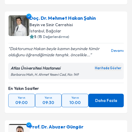
Doç. Dr. Mehmet Hakan Şahin
Beyin ve Sinir Cerrahisi
İstanbul
,
Bağcılar
5
(
15
Değerlendirme)
Doktorumuz Hakan beyle kızımın beyninde tümör
Devamı
olduğunu öğrendiğimizde tanıştık. öncelikle...
Atlas Üniversitesi Hastanesi
Haritada Göster
Barbaros Mah, H. Ahmet Yesevi Cad, No: 149
En Yakın Saatler
Yarın
Yarın
Yarın
Daha Fazla
09:00
09:30
10:00
Prof. Dr. Abuzer Güngör