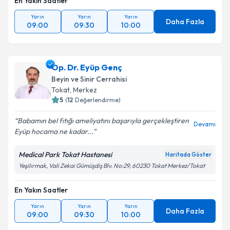
En Yakın Saatler
Yarın
Yarın
Yarın
Daha Fazla
09:00
09:30
10:00
Op. Dr. Eyüp Genç
Beyin ve Sinir Cerrahisi
Tokat
,
Merkez
5
(
12
Değerlendirme)
Babamın bel fıtığı ameliyatını başarıyla gerçekleştiren
Devamı
Eyüp hocama ne kadar...
Medical Park Tokat Hastanesi
Haritada Göster
Yeşilırmak, Vali Zekai Gümüşdiş Blv. No:29, 60230 Tokat Merkez/Tokat
En Yakın Saatler
Yarın
Yarın
Yarın
Daha Fazla
09:00
09:30
10:00