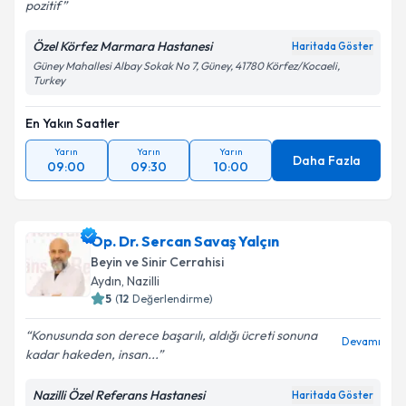
pozitif
Özel Körfez Marmara Hastanesi
Haritada Göster
Güney Mahallesi Albay Sokak No 7, Güney, 41780 Körfez/Kocaeli,
Turkey
En Yakın Saatler
Yarın
Yarın
Yarın
Daha Fazla
09:00
09:30
10:00
Op. Dr. Sercan Savaş Yalçın
Beyin ve Sinir Cerrahisi
Aydın
,
Nazilli
5
(
12
Değerlendirme)
Konusunda son derece başarılı, aldığı ücreti sonuna
Devamı
kadar hakeden, insan...
Nazilli Özel Referans Hastanesi
Haritada Göster