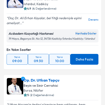
İstanbul
,
Kadıköy
4.9
(
4
Değerlendirme)
Doç Dr. Ali Erhan Kayalar, bel fıtığı nedeniyle eşimi
Devamı
ameliyat...
Acıbadem Kozyatağı Hastanesi
Haritada Göster
19 Mayıs, Begonya Sk. No:12, 34736 Kadıköy/İstanbul Kadıköy / İstanbul
En Yakın Saatler
Yarın
Yarın
Yarın
Daha Fazla
09:00
09:30
10:00
Op. Dr. Utkan Topçu
Beyin ve Sinir Cerrahisi
Bursa
,
Nilüfer
5
(
2
Değerlendirme)
Utkan Hocam'ın tedavi süresince hem yaklaşımı, hem