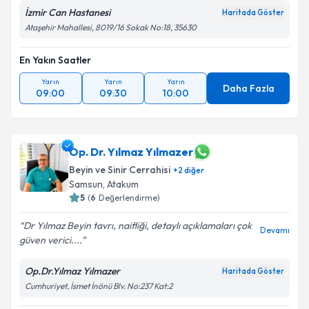
İzmir Can Hastanesi
Haritada Göster
Ataşehir Mahallesi, 8019/16 Sokak No:18, 35630
En Yakın Saatler
Yarın
Yarın
Yarın
Daha Fazla
09:00
09:30
10:00
Op. Dr. Yılmaz Yılmazer
Beyin ve Sinir Cerrahisi
+
2
diğer
Samsun
,
Atakum
5
(
6
Değerlendirme)
Dr Yılmaz Beyin tavrı, naifliği, detaylı açıklamaları çok
Devamı
güven verici....
Op.Dr.Yılmaz Yılmazer
Haritada Göster
Cumhuriyet, İsmet İnönü Blv. No:237 Kat:2