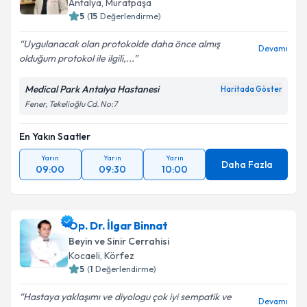
Antalya
,
Muratpaşa
E-posta Adresiniz
5
(
15
Değerlendirme)
Uygulanacak olan protokolde daha önce almış
Devamı
olduğum protokol ile ilgili,...
Kişisel verilerimin işlenmesine ilişkin
Aydınlatma
Medical Park Antalya Hastanesi
Haritada Göster
Metni
'ni okudum ve kişisel verilerimin belirtilen
Fener, Tekelioğlu Cd. No:7
kapsamda işlenmesini kabul ediyorum.
En Yakın Saatler
Takvim Talebini Gönder
Yarın
Yarın
Yarın
Daha Fazla
09:00
09:30
10:00
Op. Dr. İlgar Binnat
Beyin ve Sinir Cerrahisi
Kocaeli
,
Körfez
5
(
1
Değerlendirme)
Hastaya yaklaşımı ve diyologu çok iyi sempatik ve
Devamı