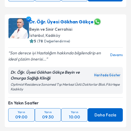
Dr. Öğr. Üyesi Gökhan Gökçe
Beyin ve Sinir Cerrahisi
İstanbul
,
Kadıköy
5
(
78
Değerlendirme)
Son derece iyi Hastalığım hakkında bilgilendirip en
Devamı
ideal çözüm önerisi...
Dr. Öğr. Üyesi Gökhan Gökçe Beyin ve
Haritada Göster
Omurga Sağlığı Kliniği
Optimist Residence Sonomed Tıp Merkezi Üstü Doktorlar Blok.Fikirtepe
Kadıköy
En Yakın Saatler
Yarın
Yarın
Yarın
Daha Fazla
09:00
09:30
10:00