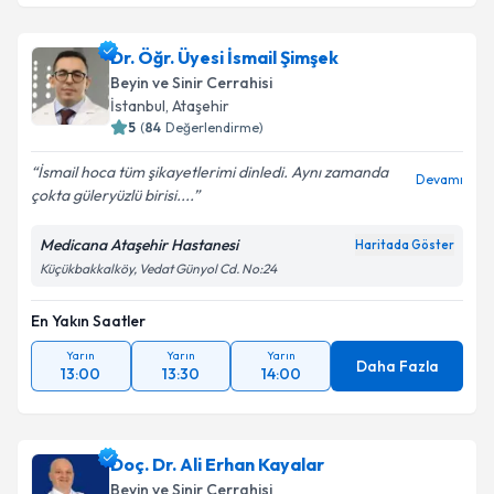
Dr. Öğr. Üyesi İsmail Şimşek
Beyin ve Sinir Cerrahisi
İstanbul
,
Ataşehir
5
(
84
Değerlendirme)
İsmail hoca tüm şikayetlerimi dinledi. Aynı zamanda
Devamı
çokta güleryüzlü birisi....
Medicana Ataşehir Hastanesi
Haritada Göster
Küçükbakkalköy, Vedat Günyol Cd. No:24
En Yakın Saatler
Yarın
Yarın
Yarın
Daha Fazla
13:00
13:30
14:00
Doç. Dr. Ali Erhan Kayalar
Beyin ve Sinir Cerrahisi