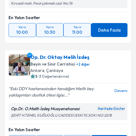
Kırcaali mah. Fevzi çakmak cad. No:76
En Yakın Saatler
Yarın
Yarın
Yarın
Daha Fazla
10:00
10:30
11:00
Op. Dr. Oktay Melih İzdeş
Beyin ve Sinir Cerrahisi
+
2
diğer
Ankara
,
Çankaya
5
(
1
Değerlendirme)
Eski DDY hastanesinden tanıdığım Melih bey
Devamı
yaklaşımları dostluk ötesi ilgisi...
Op.Dr. O.Melih İzdeş Muayenehanesi
Haritada Göster
ŞEHİT H.TEMEL KUĞUOĞLU CADDESİ (ESKİ 10.SOK) NO:22/B.
En Yakın Saatler