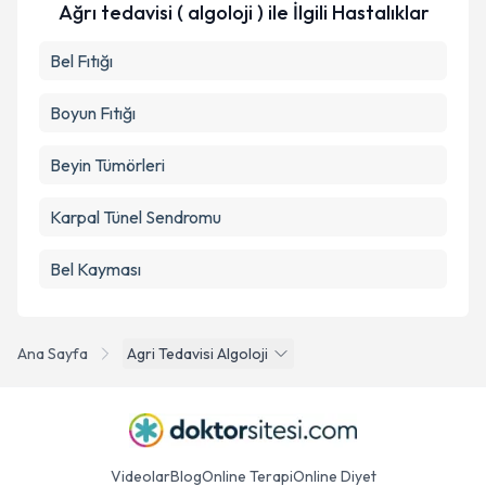
Ağrı tedavisi ( algoloji ) ile İlgili Hastalıklar
Bel Fıtığı
Boyun Fıtığı
Beyin Tümörleri
Karpal Tünel Sendromu
Bel Kayması
Ana Sayfa
Agri Tedavisi Algoloji
Videolar
Blog
Online Terapi
Online Diyet