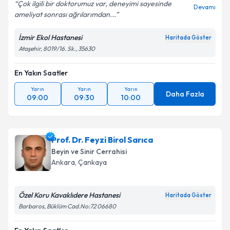
Çok ilgili bir doktorumuz var, deneyimi sayesinde
Devamı
ameliyat sonrası ağrılarımdan...
İzmir Ekol Hastanesi
Haritada Göster
Ataşehir, 8019/16. Sk., 35630
En Yakın Saatler
Yarın
Yarın
Yarın
Daha Fazla
09:00
09:30
10:00
Prof. Dr. Feyzi Birol Sarıca
Beyin ve Sinir Cerrahisi
Ankara
,
Çankaya
Özel Koru Kavaklıdere Hastanesi
Haritada Göster
Barbaros, Büklüm Cad.No:72 06680