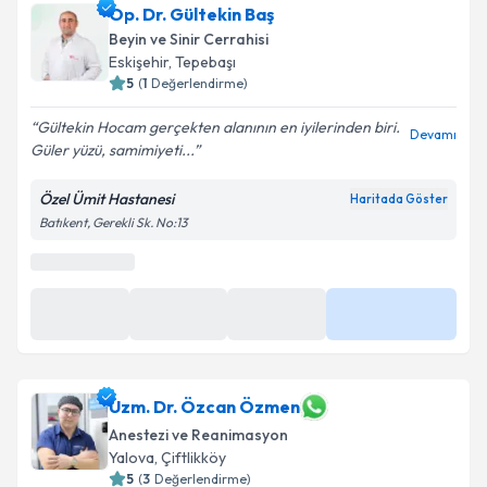
Op. Dr. Gültekin Baş
Beyin ve Sinir Cerrahisi
Eskişehir
,
Tepebaşı
5
(
1
Değerlendirme)
Gültekin Hocam gerçekten alanının en iyilerinden biri.
Devamı
Güler yüzü, samimiyeti...
Özel Ümit Hastanesi
Haritada Göster
Batıkent, Gerekli Sk. No:13
Uzm. Dr. Özcan Özmen
Anestezi ve Reanimasyon
Yalova
,
Çiftlikköy
5
(
3
Değerlendirme)