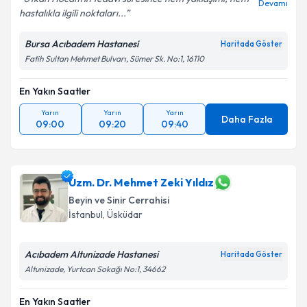
Devamı
hastalıkla ilgili noktaları...
Bursa Acıbadem Hastanesi
Haritada Göster
Fatih Sultan Mehmet Bulvarı, Sümer Sk. No:1, 16110
En Yakın Saatler
Yarın
Yarın
Yarın
Daha Fazla
09:00
09:20
09:40
Uzm. Dr. Mehmet Zeki Yıldız
Beyin ve Sinir Cerrahisi
İstanbul
,
Üsküdar
Acıbadem Altunizade Hastanesi
Haritada Göster
Altunizade, Yurtcan Sokağı No:1, 34662
En Yakın Saatler