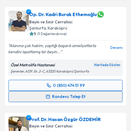
Op. Dr. Kadri Burak Ethemoğlu
Beyin ve Sinir Cerrahisi
Şanlıurfa
,
Karaköprü
5
(
1
Değerlendirme)
Alanına çok hakim, yaptığı başarılı ameliyatlarla
Devamı
kendini ispatlamış bir beyin...
Özel Metrolife Hastanesi
Haritada Göster
Şenevler, 6129. Sk. 2-C, 63320 Karaköprü/Şanlıurfa
0 (850) 474 51 99
Randevu Takvimi Talebi
Randevu Talep Et
Op. Dr. Kadri Burak Ethemoğlu
için randevu takvimi
talebi oluşturun. Size bu uzmandan randevu almanız
Prof. Dr. Hasan Özgür ÖZDEMİR
için bir takvim hazırlandığında e-posta ile
bilgilendireceğiz.
Beyin ve Sinir Cerrahisi