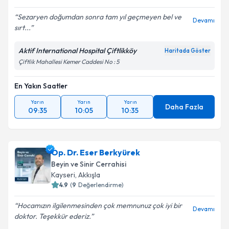
Sezaryen doğumdan sonra tam yıl geçmeyen bel ve
Devamı
sırt...
Aktif International Hospital Çiftlikköy
Haritada Göster
Çiftlik Mahallesi Kemer Caddesi No : 5
En Yakın Saatler
Yarın
Yarın
Yarın
Daha Fazla
09:35
10:05
10:35
Op. Dr. Eser Berkyürek
Beyin ve Sinir Cerrahisi
Kayseri
,
Akkışla
4.9
(
9
Değerlendirme)
Hocamızın ilgilenmesinden çok memnunuz çok iyi bir
Devamı
doktor. Teşekkür ederiz.