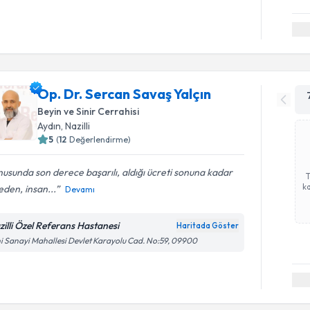
Op. Dr. Sercan Savaş Yalçın
Beyin ve Sinir Cerrahisi
Aydın
, Nazilli
5
(
12
Değerlendirme)
usunda son derece başarılı, aldığı ücreti sonuna kadar
ka
den, insan...
Devamı
zilli Özel Referans Hastanesi
Haritada Göster
i Sanayi Mahallesi Devlet Karayolu Cad. No:59, 09900