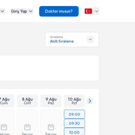
Giriş Yap
Doktor musun?
Sıralama
Akıllı Sıralama
7 Ağu
8 Ağu
9 Ağu
10 Ağu
Cum
Cmt
Paz
Pzt
09:00
09:30
10:00
Takvim
Takvim
Takvim