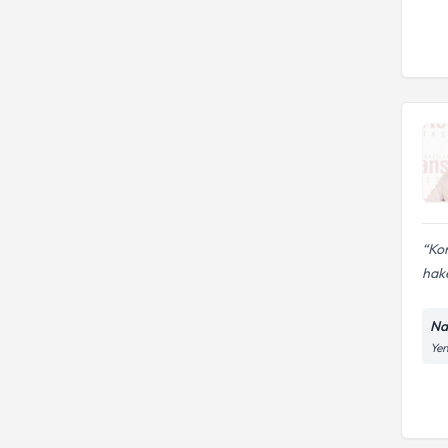
Kon
hake
Na
Yen