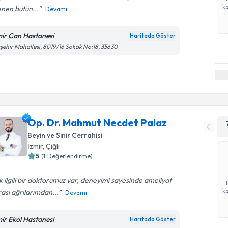
ka
lenen bütün...
Devamı
mir Can Hastanesi
Haritada Göster
şehir Mahallesi, 8019/16 Sokak No:18, 35630
Op. Dr. Mahmut Necdet Palaz
Beyin ve Sinir Cerrahisi
İzmir
, Çiğli
5
(
1
Değerlendirme)
 ilgili bir doktorumuz var, deneyimi sayesinde ameliyat
ka
ası ağrılarımdan...
Devamı
mir Ekol Hastanesi
Haritada Göster