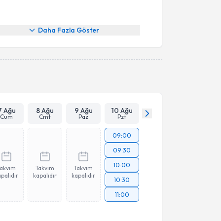
Daha Fazla Göster
7 Ağu
8 Ağu
9 Ağu
10 Ağu
Cum
Cmt
Paz
Pzt
09:00
09:30
10:00
Takvim
Takvim
Takvim
palıdır
kapalıdır
kapalıdır
10:30
11:00