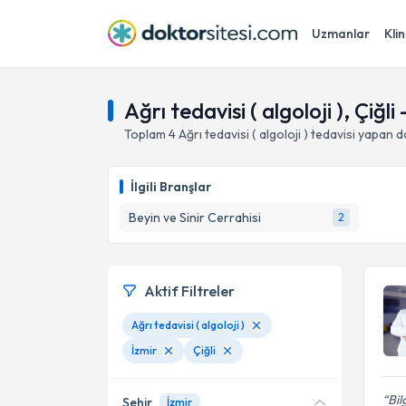
Uzmanlar
Klin
Ağrı tedavisi ( algoloji ), Çiğli 
Toplam
4
Ağrı tedavisi ( algoloji )
tedavisi yapan 
İlgili Branşlar
Beyin ve Sinir Cerrahisi
2
Aktif Filtreler
Ağrı tedavisi ( algoloji )
İzmir
Çiğli
Bil
Şehir
İzmir