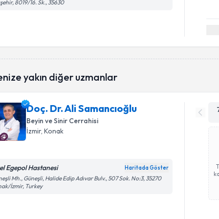
şehir, 8019/16. Sk., 35630
enize yakın diğer uzmanlar
Doç. Dr. Ali Samancıoğlu
Beyin ve Sinir Cerrahisi
İzmir
, Konak
el Egepol Hastanesi
Haritada Göster
ka
eşli Mh., Güneşli, Halide Edip Adıvar Bulv., 507 Sok. No:3, 35270
ak/İzmir, Turkey