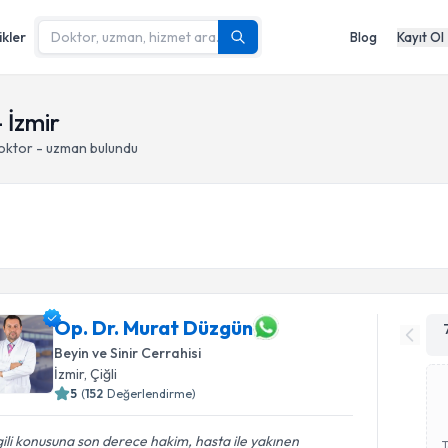
ikler
Blog
Kayıt Ol
- İzmir
doktor - uzman bulundu
Op. Dr. Murat Düzgün
Beyin ve Sinir Cerrahisi
İzmir
, Çiğli
5
(
152
Değerlendirme)
gili konusuna son derece hakim, hasta ile yakınen