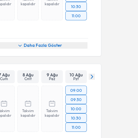
palıdır
kapalıdır
kapalıdır
10:30
11:00
Daha Fazla Göster
7 Ağu
8 Ağu
9 Ağu
10 Ağu
Cum
Cmt
Paz
Pzt
09:00
09:30
10:00
Takvim
Takvim
Takvim
palıdır
kapalıdır
kapalıdır
10:30
11:00