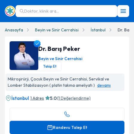
Doktor, klinik ara...
Anasayfa
Beyin ve Sinir Cerrahisi
İstanbul
Dr. Barı
Dr. Barış Peker
Beyin ve Sinir Cerrahisi
Takip Et
Dr. Barış Peker Profil Fotoğrafı
Mikroşirürji, Çocuk Beyin ve Sinir Cerrahisi, Servikal ve
Lomber Stabilizasyon ( platin takma ameliyatı )
devamı
İstanbul
5.0
1 Adres
(
1
Değerlendirme)
Randevu Talep Et