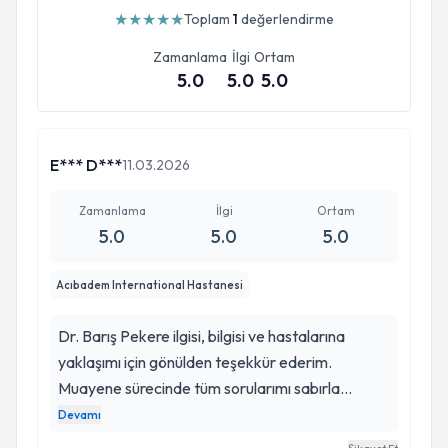
★
★
★
★
★
Toplam
1
değerlendirme
Zamanlama
İlgi
Ortam
5.0
5.0
5.0
E*** D***
11.03.2026
Zamanlama
İlgi
Ortam
5.0
5.0
5.0
Acıbadem International Hastanesi
Dr. Barış Pekere ilgisi, bilgisi ve hastalarına
yaklaşımı için gönülden teşekkür ederim.
Muayene sürecinde tüm sorularımı sabırla
yanıtladı ve kendimi çok güvende hissetmemi
Devamı
sağladı. Mesleki tecrübesi ve açıklayıcı yaklaşımı