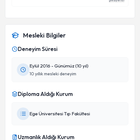
Şikayet Et
sayesinde tedavi sürecim çok daha rahat geçti.
Alanında gerçekten güven veren ve hastasıyla
yakından ilgilenen bir beyin cerrahı. Gönül
rahatlığıyla tavsiye ederim. ”
Mesleki Bilgiler
Deneyim Süresi
Eylül 2016 - Günümüz (10 yıl)
10 yıllık mesleki deneyim
Diploma Aldığı Kurum
Ege Üniversitesi Tıp Fakültesi
Uzmanlık Aldığı Kurum