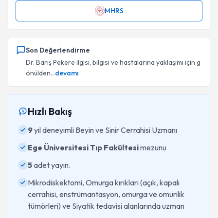
MHRS
Son Değerlendirme
Dr. Barış Pekere ilgisi, bilgisi ve hastalarına yaklaşımı için g
önülden...
devamı
Hızlı Bakış
9
yıl deneyimli Beyin ve Sinir Cerrahisi Uzmanı
Ege Üniversitesi Tıp Fakültesi
mezunu
5
adet yayın.
Mikrodiskektomi, Omurga kırıkları (açık, kapalı
cerrahisi, enstrümantasyon, omurga ve omurilik
tümörleri) ve Siyatik tedavisi alanlarında uzman