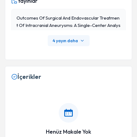
Yayınlar
Outcomes Of Surgical And Endovascular Treatmen
T Of Intracranial Aneurysms: A Single-Center Analys
Is Of 1183 Patients. Turkish Neurosurgery DOI: 10.51
37/1019-5149.JTN.44988-23.3 Baris Peker, Llyas D
4 yayın daha
Olaş, Tuğrul Cem Ünal, Cafer Ikbal Gulsever, Duran
Şahin, Musa Samet Ozata, Metehan Ozturk, Mustaf
A Selim Şahin, Eren Andic, Görke
İçerikler
Henüz Makale Yok