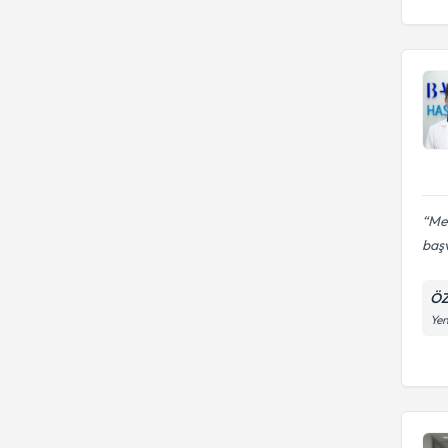
Meh
baş
ÖZ
Yen