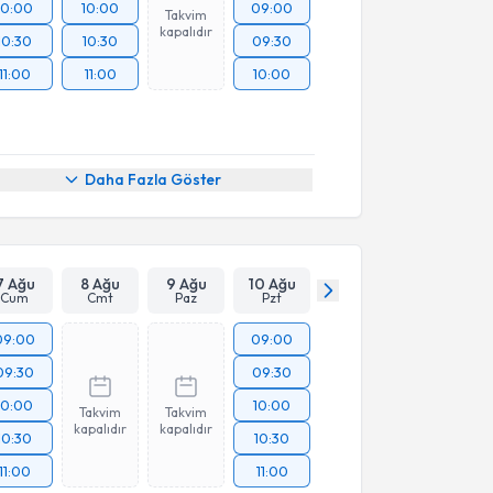
10:00
10:00
09:00
Takvim
kapalıdır
10:30
10:30
09:30
11:00
11:00
10:00
Daha Fazla Göster
7 Ağu
8 Ağu
9 Ağu
10 Ağu
Cum
Cmt
Paz
Pzt
09:00
09:00
09:30
09:30
10:00
10:00
Takvim
Takvim
kapalıdır
kapalıdır
10:30
10:30
11:00
11:00