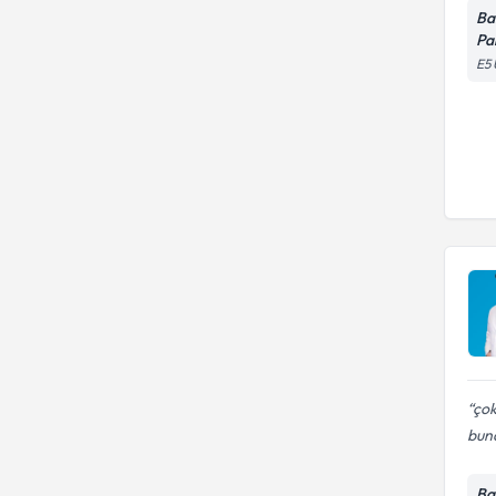
Ba
Pa
E5 
çok
bund
Ba