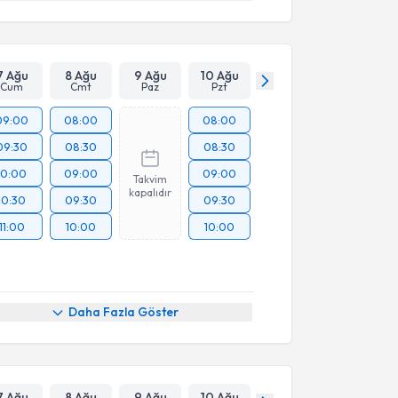
7 Ağu
8 Ağu
9 Ağu
10 Ağu
Cum
Cmt
Paz
Pzt
09:00
08:00
08:00
09:30
08:30
08:30
10:00
09:00
09:00
Takvim
kapalıdır
10:30
09:30
09:30
11:00
10:00
10:00
Daha Fazla Göster
7 Ağu
8 Ağu
9 Ağu
10 Ağu