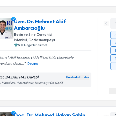
Uzm. Dr. Mehmet Akif
Ambarcıoğlu
Beyin ve Sinir Cerrahisi
İstanbul
,
Gaziosmanpaşa
5
(
1
Değerlendirme)
met Akif hocama şiddetli bel fıtığı şikayetiyle
vurdum. Uzun...
Devamı
EL BAŞARI HASTANESİ
Haritada Göster
i Mahallesi, Yeni Mahalle, Hekimsuyu Cd. No:53
Doç. Dr. Mehmet Hakan Şahin