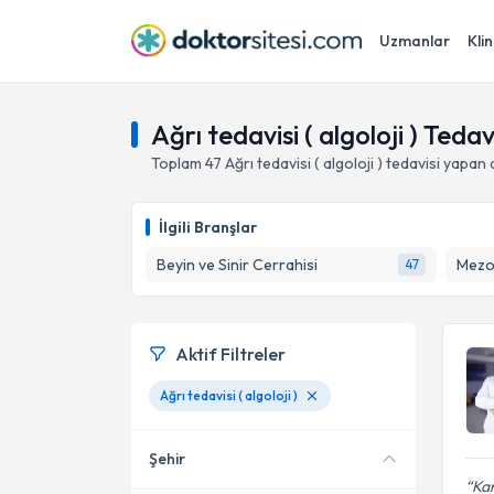
Uzmanlar
Klin
Ağrı tedavisi ( algoloji ) Teda
Toplam
47
Ağrı tedavisi ( algoloji )
tedavisi yapan 
İlgili Branşlar
Beyin ve Sinir Cerrahisi
Mezo
47
Aktif Filtreler
Ağrı tedavisi ( algoloji )
Şehir
Ka