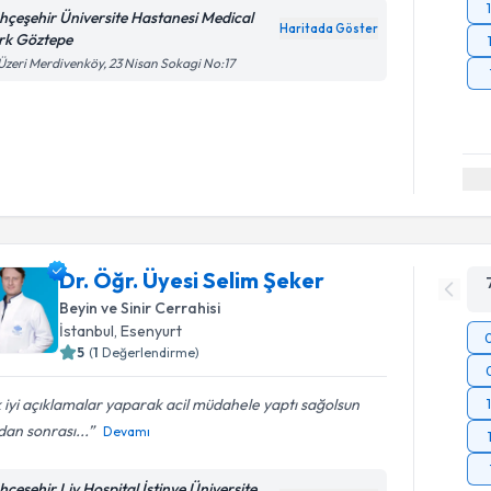
hçeşehir Üniversite Hastanesi Medical
Haritada Göster
rk Göztepe
Üzeri Merdivenköy, 23 Nisan Sokagi No:17
Dr. Öğr. Üyesi Selim Şeker
Beyin ve Sinir Cerrahisi
İstanbul
,
Esenyurt
5
(
1
Değerlendirme)
 iyi açıklamalar yaparak acil müdahele yaptı sağolsun
an sonrası...
Devamı
hçeşehir Liv Hospital İstinye Üniversite