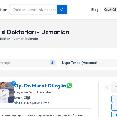
ikler
Blog
Kayıt Ol
visi Doktorları - Uzmanları
doktor - uzman bulundu.
terapi
Kupa Terapi(Hacamat)
2
Op. Dr. Murat Düzgün
Beyin ve Sinir Cerrahisi
İzmir
,
Çiğli
5
(
151
Değerlendirme)
rar verme aşamasından iyileşme sürecine kadar her