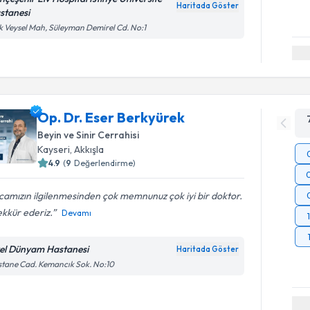
Haritada Göster
stanesi
k Veysel Mah, Süleyman Demirel Cd. No:1
Op. Dr. Eser Berkyürek
Beyin ve Sinir Cerrahisi
Kayseri
,
Akkışla
4.9
(
9
Değerlendirme)
amızın ilgilenmesinden çok memnunuz çok iyi bir doktor.
kkür ederiz.
Devamı
el Dünyam Hastanesi
Haritada Göster
tane Cad. Kemancık Sok. No:10