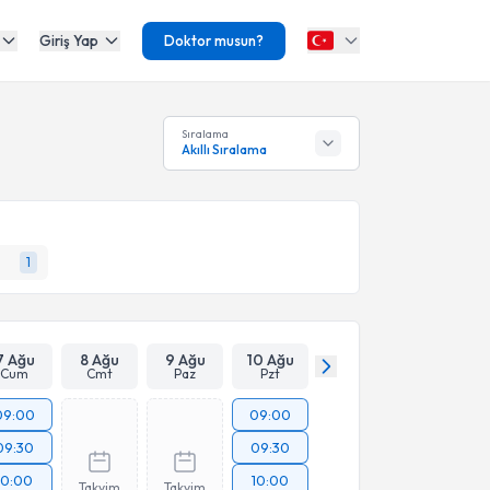
Giriş Yap
Doktor musun?
Sıralama
Akıllı Sıralama
1
7 Ağu
8 Ağu
9 Ağu
10 Ağu
Cum
Cmt
Paz
Pzt
09:00
09:00
09:30
09:30
10:00
10:00
Takvim
Takvim