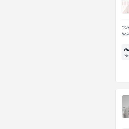
Kon
hake
Na
Yen