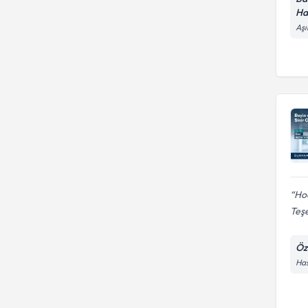
Ha
Aşı
Hoc
Teşe
Öz
Has