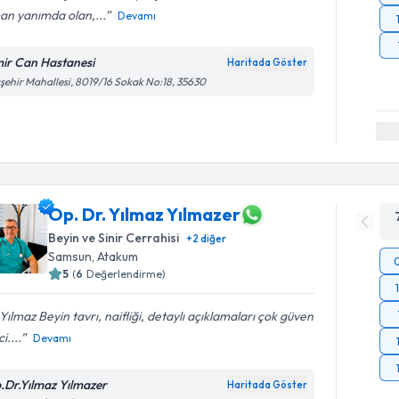
an yanımda olan,...
Devamı
mir Can Hastanesi
Haritada Göster
şehir Mahallesi, 8019/16 Sokak No:18, 35630
Op. Dr. Yılmaz Yılmazer
Beyin ve Sinir Cerrahisi
+
2
diğer
Samsun
,
Atakum
5
(
6
Değerlendirme)
Yılmaz Beyin tavrı, naifliği, detaylı açıklamaları çok güven
i....
Devamı
.Dr.Yılmaz Yılmazer
Haritada Göster