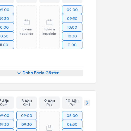
09:00
09:00
09:30
09:30
10:00
10:00
Takvim
Takvim
kapalıdır
kapalıdır
10:30
10:30
11:00
11:00
Daha Fazla Göster
7 Ağu
8 Ağu
9 Ağu
10 Ağu
Cum
Cmt
Paz
Pzt
09:00
09:00
08:00
09:30
09:30
08:30