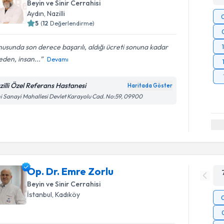
Beyin ve Sinir Cerrahisi
Aydın
,
Nazilli
5
(
12
Değerlendirme)
usunda son derece başarılı, aldığı ücreti sonuna kadar
den, insan...
Devamı
zilli Özel Referans Hastanesi
Haritada Göster
i Sanayi Mahallesi Devlet Karayolu Cad. No:59, 09900
Op. Dr. Emre Zorlu
Beyin ve Sinir Cerrahisi
İstanbul
,
Kadıköy