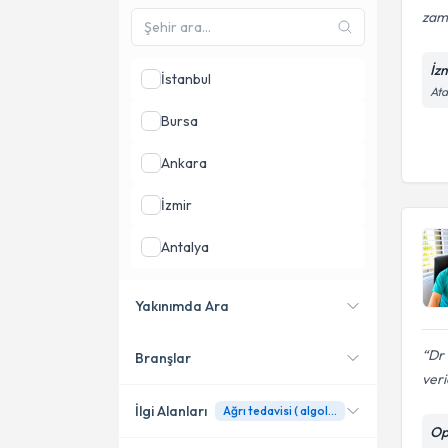
zam
İz
İstanbul
Ata
Bursa
Ankara
İzmir
Antalya
Gaziantep
Yakınımda Ara
Kocaeli
Dr 
Branşlar
Konumuma yakın uzmanları
veric
göster
İlgi Alanları
Ağrı tedavisi ( algoloji )
Op