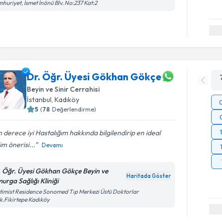
huriyet, İsmet İnönü Blv. No:237 Kat:2
Dr. Öğr. Üyesi Gökhan Gökçe
Beyin ve Sinir Cerrahisi
İstanbul
,
Kadıköy
5
(
78
Değerlendirme)
 derece iyi Hastalığım hakkında bilgilendirip en ideal
m önerisi...
Devamı
. Öğr. Üyesi Gökhan Gökçe Beyin ve
Haritada Göster
urga Sağlığı Kliniği
imist Residence Sonomed Tıp Merkezi Üstü Doktorlar
k.Fikirtepe Kadıköy