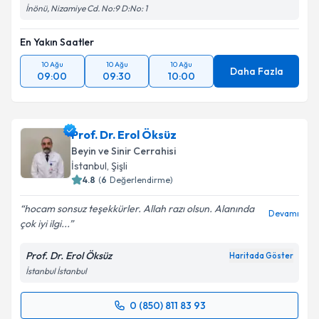
İnönü, Nizamiye Cd. No:9 D:No: 1
En Yakın Saatler
10 Ağu
10 Ağu
10 Ağu
Daha Fazla
09:00
09:30
10:00
Prof. Dr. Erol Öksüz
Beyin ve Sinir Cerrahisi
İstanbul
, Şişli
4.8
(
6
Değerlendirme)
hocam sonsuz teşekkürler. Allah razı olsun. Alanında
Devamı
çok iyi ilgi...
Prof. Dr. Erol Öksüz
Haritada Göster
İstanbul İstanbul
0 (850) 811 83 93
Randevu Takvimi Talebi