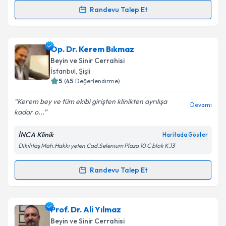
Randevu Talep Et
Prof. Dr. Erol Öksüz
için randevu takvimi talebi
oluşturun. Size bu uzmandan randevu almanız için bir
Op. Dr. Kerem Bıkmaz
takvim hazırlandığında e-posta ile bilgilendireceğiz.
Beyin ve Sinir Cerrahisi
E-posta Adresiniz
İstanbul
, Şişli
5
(
45
Değerlendirme)
Kerem bey ve tüm ekibi girişten klinikten ayrılışa
Devamı
kadar o...
Kişisel verilerimin işlenmesine ilişkin
Aydınlatma
Metni
'ni okudum ve kişisel verilerimin belirtilen
İNCA Klinik
Haritada Göster
kapsamda işlenmesini kabul ediyorum.
Dikilitaş Mah.Hakkı yeten Cad.Selenium Plaza 10 C blok K.13
Takvim Talebini Gönder
Randevu Talep Et
Randevu Takvimi Talebi
Op. Dr. Kerem Bıkmaz
için randevu takvimi talebi
Prof. Dr. Ali Yılmaz
oluşturun. Size bu uzmandan randevu almanız için bir
Beyin ve Sinir Cerrahisi