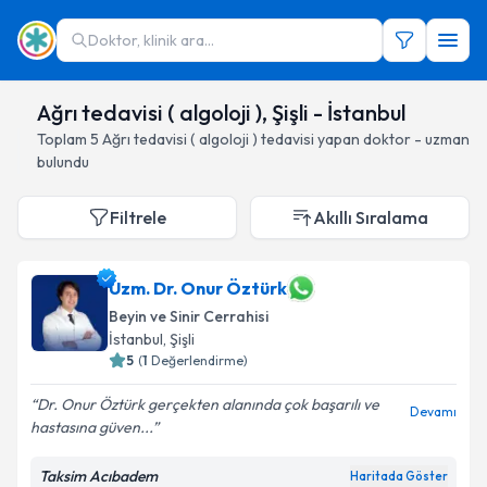
Doktor, klinik ara...
Ağrı tedavisi ( algoloji ), Şişli - İstanbul
Toplam
5
Ağrı tedavisi ( algoloji )
tedavisi yapan doktor - uzman
bulundu
Filtrele
Akıllı Sıralama
Uzm. Dr. Onur Öztürk
Beyin ve Sinir Cerrahisi
İstanbul
, Şişli
5
(
1
Değerlendirme)
Dr. Onur Öztürk gerçekten alanında çok başarılı ve
Devamı
hastasına güven...
Taksim Acıbadem
Haritada Göster