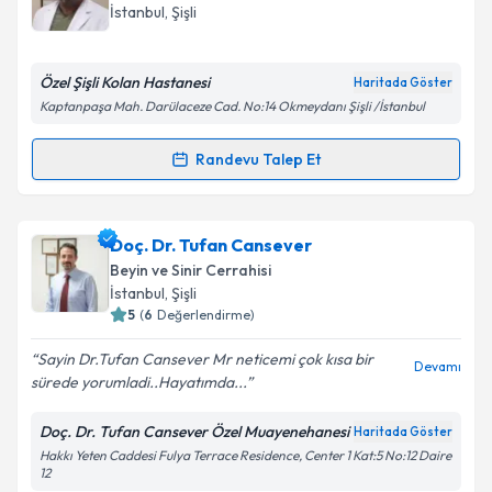
takvim hazırlandığında e-posta ile bilgilendireceğiz.
İstanbul
, Şişli
E-posta Adresiniz
Özel Şişli Kolan Hastanesi
Haritada Göster
Kaptanpaşa Mah. Darülaceze Cad. No:14 Okmeydanı Şişli /İstanbul
Kişisel verilerimin işlenmesine ilişkin
Aydınlatma
Randevu Talep Et
Randevu Takvimi Talebi
Metni
'ni okudum ve kişisel verilerimin belirtilen
kapsamda işlenmesini kabul ediyorum.
Prof. Dr. Ali Yılmaz
için randevu takvimi talebi
Doç. Dr. Tufan Cansever
oluşturun. Size bu uzmandan randevu almanız için bir
Takvim Talebini Gönder
Beyin ve Sinir Cerrahisi
takvim hazırlandığında e-posta ile bilgilendireceğiz.
İstanbul
, Şişli
5
(
6
Değerlendirme)
E-posta Adresiniz
Sayin Dr.Tufan Cansever Mr neticemi çok kısa bir
Devamı
sürede yorumladi..Hayatımda...
Doç. Dr. Tufan Cansever Özel Muayenehanesi
Haritada Göster
Kişisel verilerimin işlenmesine ilişkin
Aydınlatma
Hakkı Yeten Caddesi Fulya Terrace Residence, Center 1 Kat:5 No:12 Daire
Metni
'ni okudum ve kişisel verilerimin belirtilen
12
kapsamda işlenmesini kabul ediyorum.