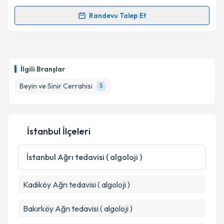
Randevu Talep Et
Randevu Takvimi Talebi
Takvim Talebini Gönder
Doç. Dr. Tufan Cansever
için randevu takvimi talebi
oluşturun. Size bu uzmandan randevu almanız için bir
İlgili Branşlar
takvim hazırlandığında e-posta ile bilgilendireceğiz.
Beyin ve Sinir Cerrahisi
5
E-posta Adresiniz
İstanbul İlçeleri
Kişisel verilerimin işlenmesine ilişkin
Aydınlatma
Metni
'ni okudum ve kişisel verilerimin belirtilen
İstanbul
Ağrı tedavisi ( algoloji )
kapsamda işlenmesini kabul ediyorum.
Kadıköy
Ağrı tedavisi ( algoloji )
Takvim Talebini Gönder
Bakırköy
Ağrı tedavisi ( algoloji )