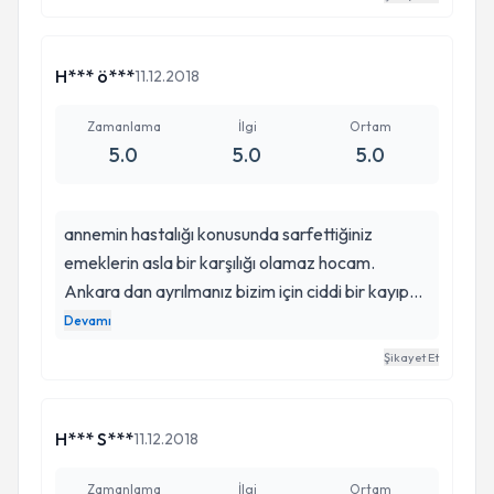
hizmetlerinden dolayı çok teşekkür
ederim.herkese tavsiye ederim.Allah herkese
şifalar versin.
H*** ö***
11.12.2018
Zamanlama
İlgi
Ortam
5.0
5.0
5.0
annemin hastalığı konusunda sarfettiğiniz
emeklerin asla bir karşılığı olamaz hocam.
Ankara dan ayrılmanız bizim için ciddi bir kayıp
oldu. Orada da mutlaka ziyaretinize geleceğiz..
Devamı
saygıdeğer Kazım hocama saygı ve sevgilerimi
Şikayet Et
iletiyorum.. HAKAN ÖZ Polatlı..
H*** S***
11.12.2018
Zamanlama
İlgi
Ortam