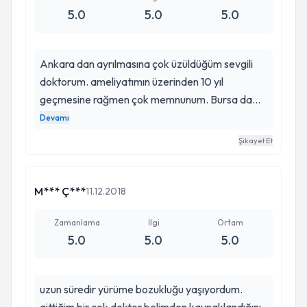
5.0
5.0
5.0
Ankara dan ayrılmasına çok üzüldüğüm sevgili
doktorum. ameliyatımın üzerinden 10 yıl
geçmesine rağmen çok memnunum. Bursa da
Allah görevinizi layıkıyla sürdürmenizi nasip etsin
Devamı
inşallah hep kalbimizdesin. bizie kendi ailenden
Şikayet Et
biriymiş gibi ilgiyle ve saygıyla karşıladığın için çok
teşekkür ediyorum.
M*** Ç***
11.12.2018
Zamanlama
İlgi
Ortam
5.0
5.0
5.0
uzun süredir yürüme bozukluğu yaşıyordum.