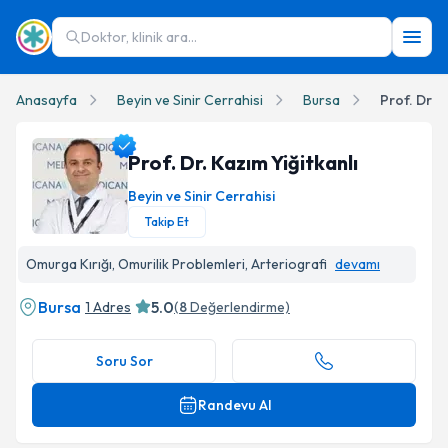
Doktor, klinik ara...
Anasayfa
Beyin ve Sinir Cerrahisi
Bursa
Prof. Dr. K
Prof. Dr. Kazım Yiğitkanlı
Beyin ve Sinir Cerrahisi
Takip Et
Prof. Dr. Kazım Yiğitkanlı Profil Fotoğrafı
Omurga Kırığı, Omurilik Problemleri, Arteriografi
devamı
Bursa
5.0
1 Adres
(
8
Değerlendirme)
Soru Sor
Randevu Al