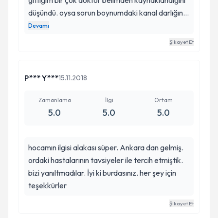
gittiğim bir çok doktor belimden kaynaklandığını
düşündü. oysa sorun boynumdaki kanal darlığının
oldukça ilerlemesiymiş. Allah razı olsun doktorum
Devamı
Kazım Yiğitkanlı yürüme bozukluğumun
Şikayet Et
boynumdan kaynaklandığından şüphelenerek
boyun mr ı çektirdi. sonrasında başarılı bir
ameliyat gerçekleştirerek beni bu dertten
P*** Y***
15.11.2018
kurtardı. müzdarip olan herkese gönül
rahatlığıyla tavsiye ederim. görüştüğünüzde
Zamanlama
İlgi
Ortam
5.0
5.0
5.0
samimi tavırlarıyla da sizin güveniniz kadar
sevginizi de kazanacak saygı değer bir doktor
olduğunu göreceksiniz
hocamın ilgisi alakası süper. Ankara dan gelmiş.
ordaki hastalarının tavsiyeler ile tercih etmiştik.
bizi yanıltmadılar. İyi ki burdasınız. her şey için
teşekkürler
Şikayet Et