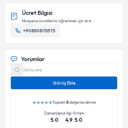
Ücret Bilgisi
Muayene ücretlerini öğrenmek için ara
+908508115575
Yorumlar
Görüş Ekle
★
★
★
★
★
Toplam
8
değerlendirme
Zamanlama
İlgi
Ortam
5.0
4.9
5.0