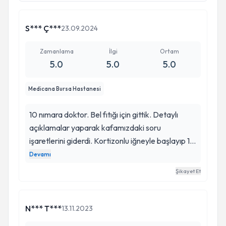
S*** Ç***
23.09.2024
Zamanlama
İlgi
Ortam
5.0
5.0
5.0
Medicana Bursa Hastanesi
10 nımara doktor. Bel fıtığı için gittik. Detaylı
açıklamalar yaparak kafamızdaki soru
işaretlerini giderdi. Kortizonlu iğneyle başlayıp 10
gün kendimizi izleyeceğiz . Gerektiği zaöanda
Devamı
gerektiği kadar müdahele edicez dedi hemen
Şikayet Et
ameliyata gerek yok dedi.
N*** T***
13.11.2023