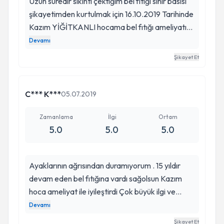
Uzun süredir sıkıntı çektiğim bel fıtığı sinir basısı
şikayetimden kurtulmak için 16.10.2019 Tarihinde
Kazım YİĞİTKANLI hocama bel fıtığı ameliyatı
oldum. Ameliyatımı başarılı bir şekilde
Devamı
tamamladılar. Göstermiş oldukları yakın
Şikayet Et
ilgilerinden dolayı kendilerine en içten
teşekkürlerimi iletiyor, yaşamları boyunca
başarılarının devamını diliyorum. NAİME BİNGÜL
C*** K***
05.07.2019
ÖZ
Zamanlama
İlgi
Ortam
5.0
5.0
5.0
Ayaklarının ağrısından duramıyorum . 15 yıldır
devam eden bel fıtığına vardı sağolsun Kazım
hoca ameliyat ile iyileştirdi Çok büyük ilgi ve
alakalı çok memnun um. Kazım hoca ameliyat
Devamı
ekibi ve 3.kat hemşirelerin yoğun ilgi ve
Şikayet Et