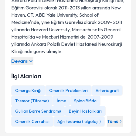
Ankara Polatlı Devlet Hastanesi Nöroişirurji Kliniği'nde,
Eğitim Görevlisi olarak 2011-2013 yılları arasında New
Haven, CT, ABD Yale University, School of
Medicine'nde, yine Eğitim Görevlisi olarak 2009- 2011
yıllarında Harvard University, Massachusetts General
Hospital'da ve Mecburi Hizmetini de 2007-2009
yıllarında Ankara Polatlı Devlet Hastanesi Neurosirurji
Kliniği'nde görev almıştır.
Devamı
İlgi Alanları
Omurga Kırığı
Omurilik Problemleri
Arteriografi
Tremor (Titreme)
İnme
Spina Bifida
Gullian Barre Sendromu
Beyin Hastalıkları
Omurilik Cerrahisi
Ağrı tedavisi ( algoloji )
Tümü