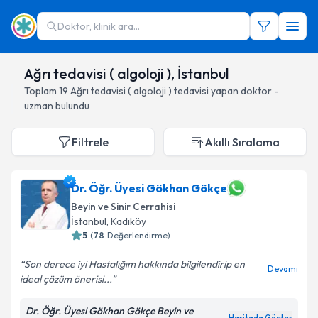
Doktor, klinik ara...
Ağrı tedavisi ( algoloji ), İstanbul
Toplam
19
Ağrı tedavisi ( algoloji )
tedavisi yapan doktor -
uzman bulundu
Filtrele
Akıllı Sıralama
Dr. Öğr. Üyesi Gökhan Gökçe
Beyin ve Sinir Cerrahisi
İstanbul
, Kadıköy
5
(
78
Değerlendirme)
Son derece iyi Hastalığım hakkında bilgilendirip en
Devamı
ideal çözüm önerisi...
Dr. Öğr. Üyesi Gökhan Gökçe Beyin ve