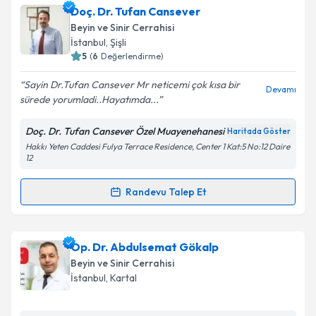
Dr. Öğr. Üyesi Nazlı Çakıcı Öksüz
için randevu
Doç. Dr. Tufan Cansever
takvimi talebi oluşturun. Size bu uzmandan randevu
Beyin ve Sinir Cerrahisi
almanız için bir takvim hazırlandığında e-posta ile
İstanbul
, Şişli
bilgilendireceğiz.
5
(
6
Değerlendirme)
E-posta Adresiniz
Sayin Dr.Tufan Cansever Mr neticemi çok kısa bir
Devamı
sürede yorumladi..Hayatımda...
Doç. Dr. Tufan Cansever Özel Muayenehanesi
Haritada Göster
Hakkı Yeten Caddesi Fulya Terrace Residence, Center 1 Kat:5 No:12 Daire
Kişisel verilerimin işlenmesine ilişkin
Aydınlatma
12
Metni
'ni okudum ve kişisel verilerimin belirtilen
kapsamda işlenmesini kabul ediyorum.
Randevu Talep Et
Randevu Takvimi Talebi
Takvim Talebini Gönder
Doç. Dr. Tufan Cansever
için randevu takvimi talebi
Op. Dr. Abdulsemat Gökalp
oluşturun. Size bu uzmandan randevu almanız için bir
Beyin ve Sinir Cerrahisi
takvim hazırlandığında e-posta ile bilgilendireceğiz.
İstanbul
, Kartal
E-posta Adresiniz