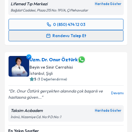
Lifemed Tıp Merkezi
Haritada Göster
Bağdat Caddesi, Plaza 215 No: 191/A, Çiftehavuzlar
0 (850) 474 12 03
Randevu Takvimi Talebi
Randevu Talep Et
Op. Dr. Murat Çobanoğlu
için randevu takvimi talebi
oluşturun. Size bu uzmandan randevu almanız için bir
takvim hazırlandığında e-posta ile bilgilendireceğiz.
Uzm. Dr. Onur Öztürk
Beyin ve Sinir Cerrahisi
E-posta Adresiniz
İstanbul
, Şişli
5
(
1
Değerlendirme)
Dr. Onur Öztürk gerçekten alanında çok başarılı ve
Devamı
hastasına güven...
Kişisel verilerimin işlenmesine ilişkin
Aydınlatma
Metni
'ni okudum ve kişisel verilerimin belirtilen
Taksim Acıbadem
Haritada Göster
kapsamda işlenmesini kabul ediyorum.
İnönü, Nizamiye Cd. No:9 D:No: 1
Takvim Talebini Gönder
En Yakın Saatler