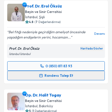
Size bu uzmandan randevu almanız için bir takvim
Prof. Dr. Erol Öksüz
hazırlandığında e-posta ile bilgilendireceğiz.
Beyin ve Sinir Cerrahisi
E-posta Adresiniz
İstanbul
, Şişli
4.8
(
7
Değerlendirme)
Bel fıtığı nedeniyle geçirdiğim ameliyat öncesinde
Devamı
yaşadığım endişelerin yerini, hocamızın...
Kişisel verilerimin işlenmesine ilişkin
Aydınlatma
Metni
'ni okudum ve kişisel verilerimin belirtilen
Prof. Dr. Erol Öksüz
Haritada Göster
kapsamda işlenmesini kabul ediyorum.
İstanbul İstanbul
Takvim Talebini Gönder
0 (850) 811 83 93
Randevu Takvimi Talebi
Randevu Talep Et
Prof. Dr. Erol Öksüz
için randevu takvimi talebi
oluşturun. Size bu uzmandan randevu almanız için bir
Op. Dr. Halit Togay
takvim hazırlandığında e-posta ile bilgilendireceğiz.
Beyin ve Sinir Cerrahisi
E-posta Adresiniz
İstanbul
, Bakırköy
5
(
1
Değerlendirme)