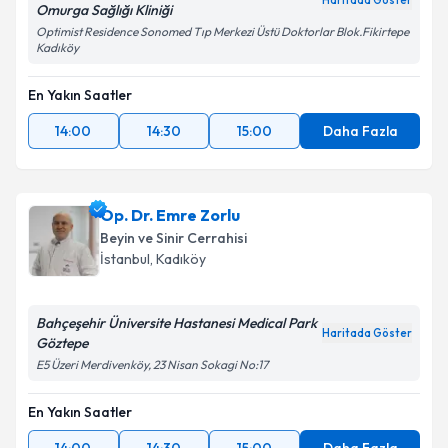
Haritada Göster
Omurga Sağlığı Kliniği
Optimist Residence Sonomed Tıp Merkezi Üstü Doktorlar Blok.Fikirtepe
Kadıköy
En Yakın Saatler
14:00
14:30
15:00
Daha Fazla
Op. Dr. Emre Zorlu
Beyin ve Sinir Cerrahisi
İstanbul
, Kadıköy
Bahçeşehir Üniversite Hastanesi Medical Park
Haritada Göster
Göztepe
E5 Üzeri Merdivenköy, 23 Nisan Sokagi No:17
En Yakın Saatler