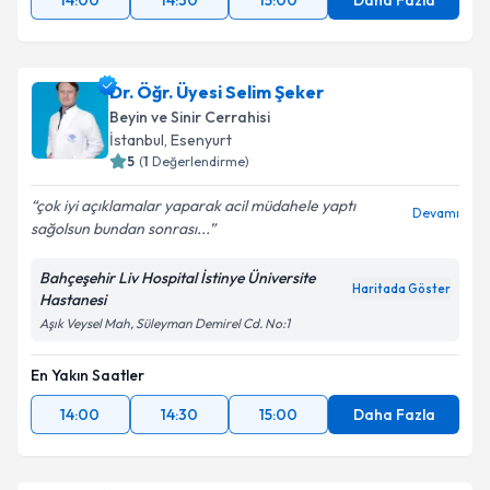
14:00
14:30
15:00
Daha Fazla
Dr. Öğr. Üyesi Selim Şeker
Beyin ve Sinir Cerrahisi
İstanbul
, Esenyurt
5
(
1
Değerlendirme)
çok iyi açıklamalar yaparak acil müdahele yaptı
Devamı
sağolsun bundan sonrası...
Bahçeşehir Liv Hospital İstinye Üniversite
Haritada Göster
Hastanesi
Aşık Veysel Mah, Süleyman Demirel Cd. No:1
En Yakın Saatler
14:00
14:30
15:00
Daha Fazla