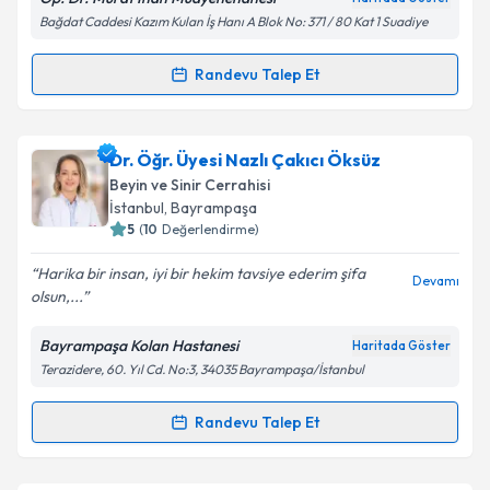
Bağdat Caddesi Kazım Kulan İş Hanı A Blok No: 371 / 80 Kat 1 Suadiye
Kişisel verilerimin işlenmesine ilişkin
Aydınlatma
Randevu Talep Et
Randevu Takvimi Talebi
Metni
'ni okudum ve kişisel verilerimin belirtilen
kapsamda işlenmesini kabul ediyorum.
Op. Dr. Murat İnan
için randevu takvimi talebi
Dr. Öğr. Üyesi Nazlı Çakıcı Öksüz
oluşturun. Size bu uzmandan randevu almanız için bir
Takvim Talebini Gönder
Beyin ve Sinir Cerrahisi
takvim hazırlandığında e-posta ile bilgilendireceğiz.
İstanbul
, Bayrampaşa
5
(
10
Değerlendirme)
E-posta Adresiniz
Harika bir insan, iyi bir hekim tavsiye ederim şifa
Devamı
olsun,...
Bayrampaşa Kolan Hastanesi
Haritada Göster
Kişisel verilerimin işlenmesine ilişkin
Aydınlatma
Terazidere, 60. Yıl Cd. No:3, 34035 Bayrampaşa/İstanbul
Metni
'ni okudum ve kişisel verilerimin belirtilen
kapsamda işlenmesini kabul ediyorum.
Randevu Talep Et
Randevu Takvimi Talebi
Takvim Talebini Gönder