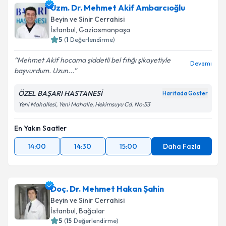
Uzm. Dr. Mehmet Akif Ambarcıoğlu
Beyin ve Sinir Cerrahisi
İstanbul
, Gaziosmanpaşa
5
(
1
Değerlendirme)
Mehmet Akif hocama şiddetli bel fıtığı şikayetiyle
Devamı
başvurdum. Uzun...
ÖZEL BAŞARI HASTANESİ
Haritada Göster
Yeni Mahallesi, Yeni Mahalle, Hekimsuyu Cd. No:53
En Yakın Saatler
14:00
14:30
15:00
Daha Fazla
Doç. Dr. Mehmet Hakan Şahin
Beyin ve Sinir Cerrahisi
İstanbul
, Bağcılar
5
(
15
Değerlendirme)