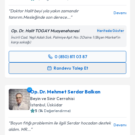
Doktor Halit beyi yıla yakın zamandır
Devamı
tanırım.Mesleğinde son derece...
Kişisel verilerimin işlenmesine ilişkin
Aydınlatma
Metni
'ni okudum ve kişisel verilerimin belirtilen
Op. Dr. Halit TOGAY Muayenehanesi
Haritada Göster
kapsamda işlenmesini kabul ediyorum.
İncirli Cad. Yeşil Adalı Sok. Palmiye Apt. No: 3 Daire: 1 (Biçen Market'in
karşı sokağı)
Takvim Talebini Gönder
0 (850) 811 03 87
Randevu Takvimi Talebi
Randevu Talep Et
Op. Dr. Halit Togay
için randevu takvimi talebi
oluşturun. Size bu uzmandan randevu almanız için bir
Op. Dr. Mehmet Serdar Balkan
takvim hazırlandığında e-posta ile bilgilendireceğiz.
Beyin ve Sinir Cerrahisi
E-posta Adresiniz
İstanbul
, Üsküdar
5
(
14
Değerlendirme)
Boyun fıtığı problemim ile ilgili Serdar hocadan destek
Devamı
aldım. MR...
Kişisel verilerimin işlenmesine ilişkin
Aydınlatma