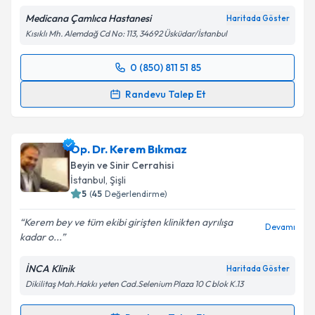
Metni
'ni okudum ve kişisel verilerimin belirtilen
Medicana Çamlıca Hastanesi
Haritada Göster
kapsamda işlenmesini kabul ediyorum.
Kısıklı Mh. Alemdağ Cd No: 113, 34692 Üsküdar/İstanbul
Takvim Talebini Gönder
0 (850) 811 51 85
Randevu Takvimi Talebi
Randevu Talep Et
Op. Dr. Mehmet Serdar Balkan
için randevu
takvimi talebi oluşturun. Size bu uzmandan randevu
Op. Dr. Kerem Bıkmaz
almanız için bir takvim hazırlandığında e-posta ile
bilgilendireceğiz.
Beyin ve Sinir Cerrahisi
İstanbul
, Şişli
E-posta Adresiniz
5
(
45
Değerlendirme)
Kerem bey ve tüm ekibi girişten klinikten ayrılışa
Devamı
kadar o...
Kişisel verilerimin işlenmesine ilişkin
Aydınlatma
İNCA Klinik
Haritada Göster
Metni
'ni okudum ve kişisel verilerimin belirtilen
Dikilitaş Mah.Hakkı yeten Cad.Selenium Plaza 10 C blok K.13
kapsamda işlenmesini kabul ediyorum.