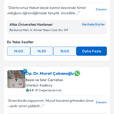
Doktorumuz Hakan beyle kızımın beyninde tümör
Devamı
olduğunu öğrendiğimizde tanıştık. öncelikle...
Atlas Üniversitesi Hastanesi
Haritada Göster
Barbaros Mah, H. Ahmet Yesevi Cad, No: 149
En Yakın Saatler
14:00
14:30
15:00
Daha Fazla
Op. Dr. Murat Çobanoğlu
Beyin ve Sinir Cerrahisi
İstanbul
, Kadıköy
4.9
(
9
Değerlendirme)
Amerika’da yaşıyorum. Murat hocama gitmeden önce
Devamı
- aydır süren şiddetli...