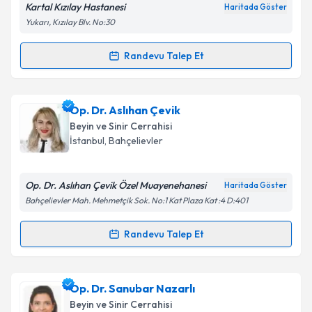
Kartal Kızılay Hastanesi
Haritada Göster
Yukarı, Kızılay Blv. No:30
Kişisel verilerimin işlenmesine ilişkin
Aydınlatma
Randevu Talep Et
Randevu Takvimi Talebi
Metni
'ni okudum ve kişisel verilerimin belirtilen
kapsamda işlenmesini kabul ediyorum.
Op. Dr. Abdulsemat Gökalp
için randevu takvimi
Op. Dr. Aslıhan Çevik
talebi oluşturun. Size bu uzmandan randevu almanız
Takvim Talebini Gönder
Beyin ve Sinir Cerrahisi
için bir takvim hazırlandığında e-posta ile
İstanbul
, Bahçelievler
bilgilendireceğiz.
E-posta Adresiniz
Op. Dr. Aslıhan Çevik Özel Muayenehanesi
Haritada Göster
Bahçelievler Mah. Mehmetçik Sok. No:1 Kat Plaza Kat :4 D:401
Randevu Talep Et
Randevu Takvimi Talebi
Kişisel verilerimin işlenmesine ilişkin
Aydınlatma
Metni
'ni okudum ve kişisel verilerimin belirtilen
kapsamda işlenmesini kabul ediyorum.
Op. Dr. Aslıhan Çevik
için randevu takvimi talebi
Op. Dr. Sanubar Nazarlı
oluşturun. Size bu uzmandan randevu almanız için bir
Beyin ve Sinir Cerrahisi