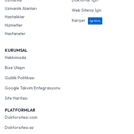
Uzmanlar
Doktorlar İçin
Uzmanlık Alanları
Web Siteniz İçin
Hastalıklar
Kariyer
İşe Alım
Hizmetler
Hastaneler
KURUMSAL
Hakkımızda
Bize Ulaşın
Gizlilik Politikası
Google Takvim Entegrasyonu
Site Haritası
PLATFORMLAR
Doktorsitesi.com
Doktorsitesi.az