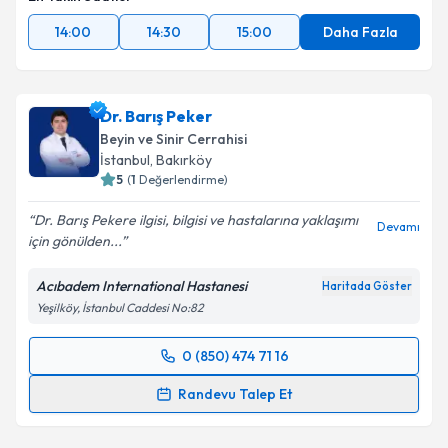
14:00
14:30
15:00
Daha Fazla
Dr. Barış Peker
Beyin ve Sinir Cerrahisi
İstanbul
, Bakırköy
5
(
1
Değerlendirme)
Dr. Barış Pekere ilgisi, bilgisi ve hastalarına yaklaşımı
Devamı
için gönülden...
Acıbadem International Hastanesi
Haritada Göster
Yeşilköy, İstanbul Caddesi No:82
0 (850) 474 71 16
Randevu Takvimi Talebi
Randevu Talep Et
Dr. Barış Peker
için randevu takvimi talebi oluşturun.