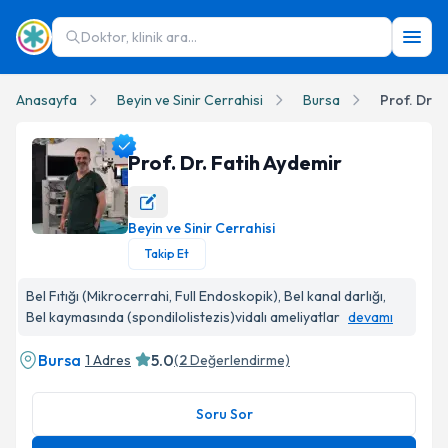
Doktor, klinik ara...
Anasayfa
Beyin ve Sinir Cerrahisi
Bursa
Prof. Dr. 
Prof. Dr. Fatih Aydemir
Beyin ve Sinir Cerrahisi
Prof. Dr. Fatih Aydemir Profil Fotoğrafı
Takip Et
Bel Fıtığı (Mikrocerrahi, Full Endoskopik), Bel kanal darlığı,
Bel kaymasında (spondilolistezis)vidalı ameliyatlar
devamı
Bursa
5.0
1 Adres
(
2
Değerlendirme)
Soru Sor