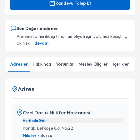
Randevu Talep Et
Son Değerlendirme
Annemin omurilik içi timor ameliyati için yolumuz kesişti. Ç
ok riskli...
devamı
Adresler
Hakkında
Yorumlar
Mesleki Bilgiler
İçerikler
Adres
Özel Doruk Nilüfer Hastanesi
Haritada Gör
Konak, Lefkoşe Cd. No:22
Nilüfer
Bursa
/