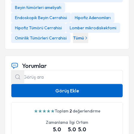
Beyin tümörleri ameliyatı
Endoskopik Beyin Cerrahisi
Hipofiz Adenomları
Hipofiz Tümörü Cerrahisi
Lomber mikrodiskektomi
Omirilik Tümörleri Cerrahisi
Tümü
Yorumlar
Görüş Ekle
★
★
★
★
★
Toplam
2
değerlendirme
Zamanlama
İlgi
Ortam
5.0
5.0
5.0