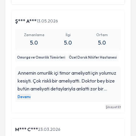
Ş*** A***
13.05.2026
Zamanlama
İlgi
Ortam
5.0
5.0
5.0
Omurga ve Omurilik Tümörleri
Özel Doruk Nilüfer Hastanesi
Annemin omurilik içi timor ameliyati için yolumuz
kesişti. Çok riskli bir ameliyatti. Doktor bey bize
butün ameliyati detaylariyla anlatti zor bir
ameliyat olduğunu felç riskininde olduğunu
Devamı
belirtti. Ama bunlari anlatirken bizde oluşturduğu
Şikayet Et
güven çok başkaydı 3 gun icerisinde ameliyat
pilanladik ve çok şukür hicbir sorun yasamadik
bugun ameliyattan sonraki 15. Gün annem kendi
M*** C***
23.03.2026