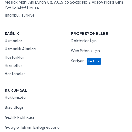
Maslak Mah. Ahi Evran Cd. A.O.S 55 Sokak No:2 Aksoy Plaza Giriş
Kat Kolektif House
İstanbul, Türkiye
SAĞLIK
PROFESYONELLER
Uzmanlar
Doktorlar İçin
Uzmanlık Alanları
Web Siteniz İçin
Hastalıklar
Kariyer
İşe Alım
Hizmetler
Hastaneler
KURUMSAL
Hakkımızda
Bize Ulaşın
Gizlilik Politikası
Google Takvim Entegrasyonu